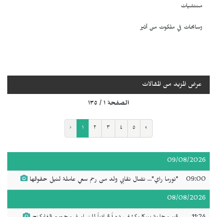
منتشيات
وسابحات في ملكوت من أثير
عرض المزيد من المقالات
الصفحة ١ / ١٣٥
‹
١
٢
٣
٤
٥
›
09/08/2026
09:00
"نورما راي"... نضال نقابي ولد من رحم سعي عاملة لنيل حقوقها
08/08/2026