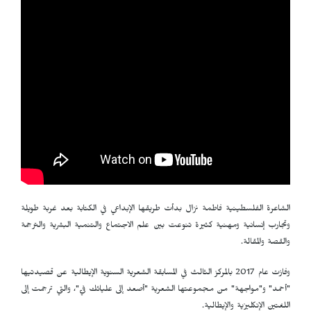
الشاعرة الفلسطينية فاطمة نزال بدأت طريقها الإبداعي في الكتابة بعد غربة طويلة
وتجارب إنسانية ومهنية كثيرة تنوعت بين علم الاجتماع والتنمية البشرية والترجمة
والقصة والمقالة.
وفازت عام 2017 بالمركز الثالث في المسابقة الشعرية السنوية الإيطالية عن قصيدتيها
"أحمد" و"مواجهة" من مجموعتها الشعرية "أصعد إلى عليائك فيّ"، والتي ترجمت إلى
اللغتين الإنكليزية والإيطالية.