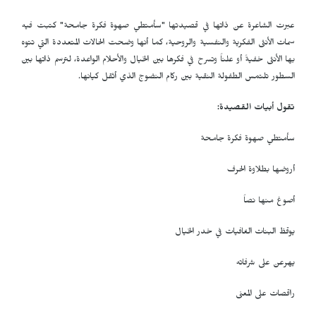
عبرت الشاعرة عن ذاتها في قصيدتها "سأمتطي صهوة فكرة جامحة" كتبت فيه
سمات الأنثى الفكرية والنفسية والروحية، كما أنها وضحت الحالات المتعددة التي تتوه
بها الأنثى خفيةً أو علناً وتسرح في فكرها بين الخيال والأحلام الواعدة، لترسم ذاتها بين
السطور تلتمس الطفولة النقية بين ركام النضوج الذي أثقل كيانها.
تقول أبيات القصيدة:
سأمتطي صهوة فكرة جامحة
أروضها بطلاوة الحرف
أصوغ منها نصاً
يوقظ البنات الغافيات في خدر الخيال
يهرعن على شرفاته
راقصات على المعنى