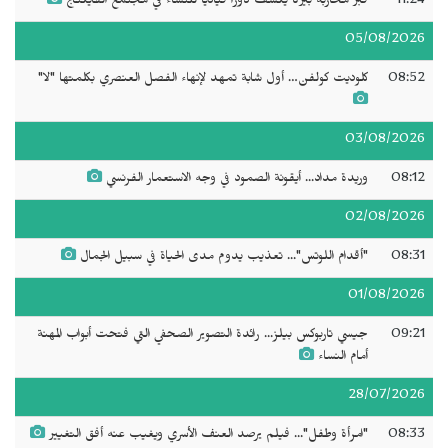
11:24
قبر محاربة بيركا يكشف دوراً قيادياً للنساء في مجتمع الفايكنج
05/08/2026
08:52
كلوديت كولفن… أول شابة تمهد لإنهاء الفصل العنصري بكلمتها "لا"
03/08/2026
08:12
وريدة مداد... أيقونة الصمود في وجه الاستعمار الفرنسي
02/08/2026
08:31
"أقدام اللوتس"... تعذيب يدوم مدى الحياة في سبيل الجمال
01/08/2026
09:21
جيسي تاربوكس بيلز... رائدة التصوير الصحفي التي فتحت أبواب المهنة
أمام النساء
28/07/2026
08:33
"امرأة وطفل"... فيلم يرصد العنف الأسري ويغيب عنه أفق التغيير