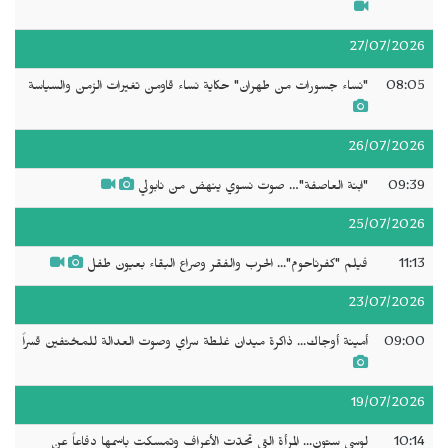
27/07/2026
08:05
"نساء جسورات من طهران" حكاية نساء قاومن تغيرات الزمن والسياسة
26/07/2026
09:39
"ابنة العاصفة"… صوت نسوي ينهض من نابولي
25/07/2026
11:13
فيلم "كفرناحوم"... الحرب والفقر وصراع البقاء بعيون طفل
23/07/2026
09:00
أمينة أوجاك... ذاكرة ميدان غلطة سراي وصوت العدالة للمختفين قسراً
19/07/2026
10:14
لوسي ستون... المرأة التي تحدّت الأعراف وتمسكت باسمها دفاعاً عن