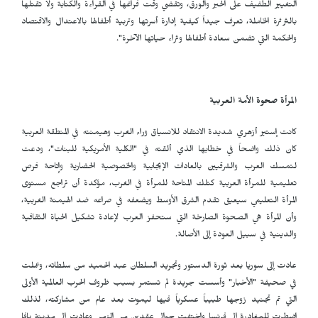
التغيير الطفيف على الحبر والورق، وتقضي وقت فراغها في القراءة والكتابة ولا تقتلها
بالثرثرة الخاملة، تعرف جيداً كيفية إدارة أسرتها وتربية أطفالها بالاعتدال والاقتصاد
والحكمة التي تضمن سعادة أطفالها وثراء حياتها الآخرة".
المرأة صحوة الأمة العربية
كانت إستير أزهري شديدة الانتقاد للانسياق وراء الغرب وهيمنته في المنطقة العربية
كان ذلك واضحاً في خطابها الذي ألقته في "الكلية الأمريكية للبنات"، ودعت
لتمسك العرب والشرقيين بالعادات الإيجابية والخصوصية الحضارية وإتاحة فرص
تعليمية للمرأة العربية كتلك المتاحة للمرأة في الغرب، مؤكدة أن تراجع مستوى
المرأة التعليمي سيعيق تقدم الشرق الأوسط ويضعفه في صراعه ضد الهيمنة الغربية،
وأن المرأة هي الصحوة الصارخة التي ستحفز العرب لإعادة تشكيل الحياة الثقافية
والدينية في سبيل العودة إلى الأصالة.
عادت إلى سوريا بعد ثورة الدستور وتجريد السلطان عبد الحميد من سلطاته، وعملت
في صحيفة "الأخبار" وأسست جريدة لم تستمر بسبب ظروف الحرب العالمية الأولى
التي تم تجنيد زوجها طبيباً عسكرياً فيها ليموت بعد عام من مشاركته، لذلك