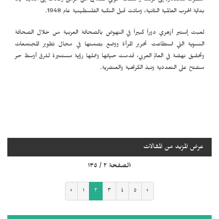
اضطرت للمغادرة إلى فرنسا واختفت حوالي عقدين من الزمن وعادت إلى مدينة يافا
بداية الحرب العالمية الثانية، وماتت قبل النكبة الفلسطينية عام 1948.
لعبت إستير أزهري دوراً كبيراً في النهوض بالصحافة العربية من خلال الصحافة
النسوية التي استطاعت تحرير المرأة ووضع بصمتها في مجال تطوير المجتمعات
وتحقيق نهضة في العالم العربي، قدمت حياتها وعملها رؤية مستنيرة لشرق أوسط حر
منفتح على التعددية ونبذ الكراهية والعنصرية.
عرض المزيد من المقالات
الصفحة ٢ / ١٣٥
‹
١
٢
٣
٤
٥
›