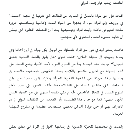
الناشطة زينب فواز وهناء كوراني.
أكدت على حق المرأة بالعمل في العديد من المقالات التي نشرتها في مجلة "الحسناء"
في بيروت، وأن المرأة جزء لا يتجزأ من الحياة العامة ونجاحها ومساهمتها ضرورة
ملحة للنهوض بالأمة وأبعاد المرأة وتهميشها يعد أبرز العقبات الخطيرة التي يمكن
أن تواجه مسيرة التقدم الحضاري لأي مجتمع.
دافعت إستير أزهري عن حق المرأة بالمساواة مع الرجل بكل جرأة في أبرز أعمالها وهي
رسالة وجهتها إلى مجلة "الهلال" حملت عنوان "هل يليق بالنساء المطالبة بحقوق
الرجال؟" جاءت هذه الرسالة رداً على الطرح المسيء لأحد الأطباء بوضع النساء على
قدم المساواة مع الخيول والحمير والكلاب واصفاً تفكيرهن بالمحدود، دافعت في
رسالتها بلغة جريئة عن القدرة الفكرية للمرأة وذكرته بجزء بسيط من وابل
النجاحات التي حققتها النساء على كافة الأصعدة، وألقت الضوء على سبب تأخر
ضلوع النساء في المجال الأكاديمي وأنه لم يكن تقصيراً منهن بل هو "ازدراء الجنس
الأقوى منهن" كما هو حال هذا الطبيب، وأن العديد من المثقفات اللواتي لم يتم
الاعتراف بهن أو حتى قراءة أعمالهن لديهن مساهمات عظيمة في مشروع النهضة
العربية.
وكتبت في تلخيصها للحركة النسوية في رسالتها "أقول إن المرأة التي تنفق بعض