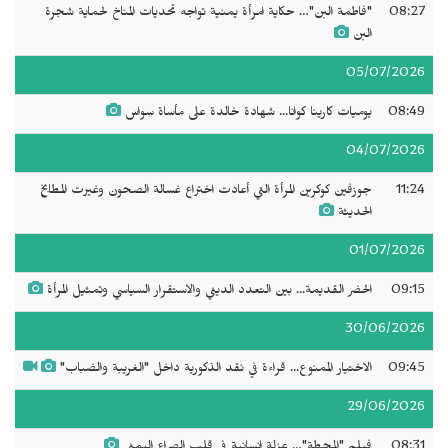
08:27
"فاطمة البن"… حكاية امرأة يمنية تواجه تحديات المناخ لحماية شجرة
البن
05/07/2026
08:49
يوميات كارينا كوانا... شهادة خالدة على مأساة سِواس
04/07/2026
11:24
جوزفين كوكرين المرأة التي أعادت اختراع غسالة الصحون وغيرت المطابخ
الحديثة
01/07/2026
09:15
الحضر القديمة... بين التعدد الديني والاستقرار السياسي وتمثيل المرأة
30/06/2026
09:45
الاختيار الممنوع... قراءة في نقد الذكورية داخل "الغريبة والضباب"
29/06/2026
08:31
فيلم "المحطة"… عزلة إنسانية في قلب الصراع اليمني