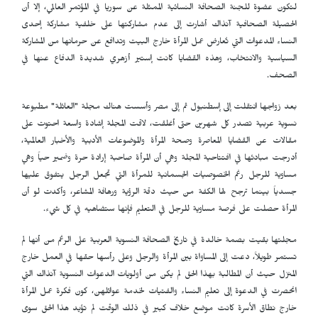
لتكون عضوة للجنة الصحافة النسائية الممثلة عن سوريا في المؤتمر العالمي، إلا أن
الحصيلة الصحافية آنذاك أشارت إلى عدم مشاركتها على خلفية مشاركة إحدى
النساء المدعوات التي تُعارض عمل المرأة خارج البيت وتدافع عن حرمانها من المشاركة
السياسية والانتخاب، وهذه القضايا كانت إستير أزهري شديدة الدفاع عنها في
الصحف.
بعد زواجها انتقلت إلى إسطنبول ثم إلى مصر وأسست هناك مجلة "العائلة" مطبوعة
نسوية عربية تصدر كل شهرين حتى أغلقت، لاقت المجلة إشادة واسعة احتوت على
مقالات عن القضايا المعاصرة وصحة المرأة والموضوعات الأدبية والأخبار العالمية،
أدرجت مبادئها في افتتاحية المجلة وهي أن المرأة صاحبة إرادة حرة وضمير حياً وهي
مساوية للرجل رغم الخصوصيات الجسمانية للمرأة التي تجعل الرجل يتفوق عليها
جسدياً بينما ترجح لها الكفة من حيث دقة الرؤية ورهافة المشاعر، وأكدت لو أن
المرأة حصلت على فرصة مساوية للرجل في التعليم فإنها ستضاهيه في كل شيء.
مجلتها بقيت بصمة خالدة في تاريخ الصحافة النسوية العربية على الرغم من أنها لم
تستمر طويلاً، دعت إلى المساواة بين المرأة والرجل وعلى رأسها حقها في العمل خارج
المنزل حيث أن المطالبة بهذا الحق لم يكن من أولويات الدعوات النسوية آنذاك التي
انحصرت في الدعوة إلى تعليم النساء والفتيات لخدمة عوائلهن، كون فكرة عمل المرأة
خارج نطاق الأسرة كانت موضع خلاف كبير في ذلك الوقت لم تؤيد هذا الحق سوى