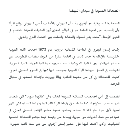
الصحافة النسوية في ميدان النهضة
الصحفية النسوية إستير أزهري رأت أن النهوض بالأمة يبدأ من النهوض بواقع المرأة
وأن إقصاءها عن الحياة العامة هو في الواقع إحدى أبرز العقبات المعيقة للتقدم في
الشرق الأوسط، آمنت بقيم المساواة والعدالة وفصلت بين الانتماء المدني والديني.
ولدت إستير أزهري في العاصمة اللبنانية بيروت عام 1873 أجادت اللغة العربية
والفرنسية والإنكليزية حين كانت في الحادية عشرة من عمرها، تتضارب المعلومات عن
مصدر شهادتها بين الكلية الأمريكية للبنات ببيروت والكلية البروتستانتية السورية،
انخرطت في العمل لنهضة المرأة العربية ومارست دوراً مميزاً في التنوير النسوي العربي،
كتبت للصحافة في كل من مدينة القاهرة ويافا وبيروت بالإضافة لعملها في مجال
الترجمة.
انضمت إلى أولى الجمعيات النسائية السورية آنذاك وهي "باكورة سوريا" التي شغلت
فيها منصب سكرتيرة، كما نشطت في رابطة المرأة اللبنانية ونهضة النساء، لكن ظهر
اسمها لأول مرة عام 1893 عندما وصلتها دعوة لحظور المؤتمر النسوي العالمي في
شيكاغو مع نساء أخريات من سوريا، ورسالة من رئيسة لجنة مؤتمر الصحافة النسوية
أنطوانيت واكان أكدت فيها على اختيار إستير أزهري من بين مئة كاتبة شهيرة