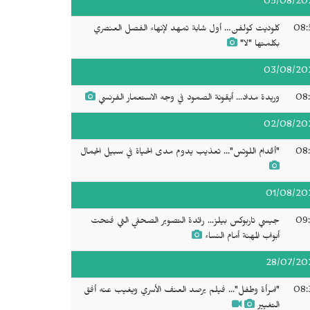
05/08/20
08:
كلوديت كولفن… أول شابة تمهد لإنهاء الفصل العنصري
بكلمتها "لا"
03/08/20
08:
وريدة مداد... أيقونة الصمود في وجه الاستعمار الفرنسي
02/08/20
08:
"أقدام اللوتس"... تعذيب يدوم مدى الحياة في سبيل الجمال
01/08/20
09:
جيسي تاربوكس بيلز... رائدة التصوير الصحفي التي فتحت
أبواب المهنة أمام النساء
28/07/20
08:
"امرأة وطفل"... فيلم يرصد العنف الأسري ويغيب عنه أفق
التغيير