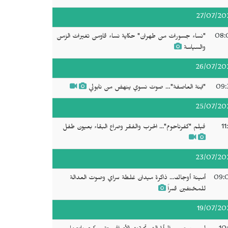
27/07/20
08:
"نساء جسورات من طهران" حكاية نساء قاومن تغيرات الزمن
والسياسة
26/07/20
09:
"ابنة العاصفة"… صوت نسوي ينهض من نابولي
25/07/20
11
فيلم "كفرناحوم"... الحرب والفقر وصراع البقاء بعيون طفل
23/07/20
09:
أمينة أوجاك... ذاكرة ميدان غلطة سراي وصوت العدالة
للمختفين قسراً
19/07/20