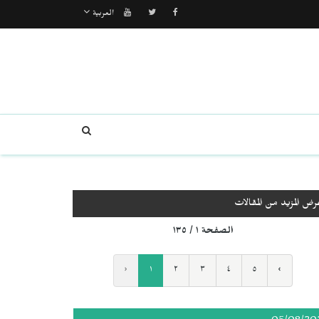
العربية
رض المزيد من المقالات
الصفحة ١ / ١٣٥
‹
١
٢
٣
٤
٥
›