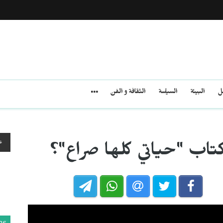
مل
البيئة
السياسة
الثقافة و الفن
ع
تاب "حياتي كلها صراع"؟