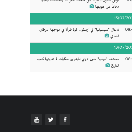
10
لوسي ستون... المرأة التي تحدّت الأعراف وتمسكت باسمها
دفاعاً عن هويتها
15/07/20
08:
تمثال "سيسيليا" في أوسلو... قوة المرأة في مواجهة سرطان
الثدي
13/07/20
08:
متحف "باردو" حين تروي الجدران حكايات لم تدونها كتب
التاريخ