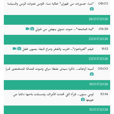
08:05
"نساء جسورات من طهران" حكاية نساء قاومن تغيرات الزمن والسياسة
26/07/2026
09:39
"ابنة العاصفة"… صوت نسوي ينهض من نابولي
25/07/2026
11:13
فيلم "كفرناحوم"... الحرب والفقر وصراع البقاء بعيون طفل
23/07/2026
09:00
أمينة أوجاك... ذاكرة ميدان غلطة سراي وصوت العدالة للمختفين قسراً
19/07/2026
10:14
لوسي ستون... المرأة التي تحدّت الأعراف وتمسكت باسمها دفاعاً عن
هويتها
15/07/2026