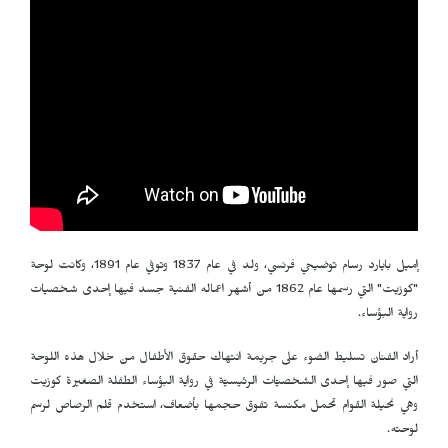
إميل بايارد رسام توضيحي فرنسي، ولد في عام 1837 وتوفي عام 1891، وكانت لوحة
"كوزيت" التي رسمها عام 1862 من أشهر اعماله الفنية جسد فيها إحدى شخصيات
رواية البؤساء.
أراد الفنان تسليط الضوء على جريمة انتهاك حقوق الأطفال من خلال هذه اللوحة
التي صور فيها إحدى الشخصيّات الرئيسيّة في رواية البؤساء الطفلة الصغيرة كوزيت
وهي نحيلة القوام تحمل مكنسة تفوق حجمها بأضعاف، استخدم قلم الرصاص لرسم
لوحته.