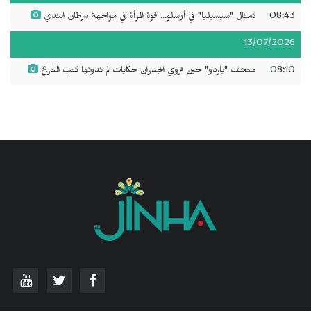
08:43
تمثال "سيسيليا" في أوسلو... قوة المرأة في مواجهة سرطان الثدي
13/07/2026
08:10
متحف "باردو" حين تروي الجدران حكايات لم تدونها كتب التاريخ