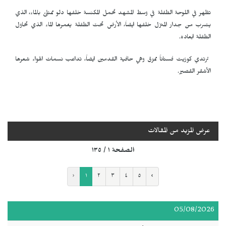
تظهر في اللوحة الطفلة في وسط المشهد تحمل المكنسة خلفها دلو ممتلئ بالماء، الذي
يتسرب من جدار المنزل خلفها ايضاَ، الأرض تحت الطفلة يغمرها الماء الذي تحاول
الطفلة ابعاده.
ترتدي كوزيت فستاناً ممزق وهي حافية القدمين ايضاً، تداعب نسمات الهواء شعرها
الأشقر القصير.
عرض المزيد من المقالات
الصفحة ١ / ١٣٥
‹
١
٢
٣
٤
٥
›
05/08/2026