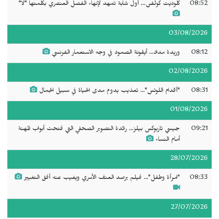
08:52
كلوديت كولفن… أول شابة تمهد لإنهاء الفصل العنصري بكلمتها "لا"
03/08/2026
08:12
وريدة مداد... أيقونة الصمود في وجه الاستعمار الفرنسي
02/08/2026
08:31
"أقدام اللوتس"... تعذيب يدوم مدى الحياة في سبيل الجمال
01/08/2026
09:21
جيسي تاربوكس بيلز... رائدة التصوير الصحفي التي فتحت أبواب المهنة
أمام النساء
28/07/2026
08:33
"امرأة وطفل"... فيلم يرصد العنف الأسري ويغيب عنه أفق التغيير
27/07/2026