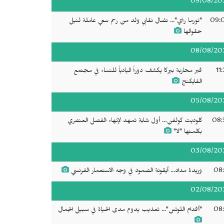
09/08/20
09:
"نورما راي"... نضال نقابي ولد من رحم سعي عاملة لنيل
حقوقها
08/08/20
11
قبر محاربة بيركا يكشف دوراً قيادياً للنساء في مجتمع
الفايكنج
05/08/20
08:
كلوديت كولفن… أول شابة تمهد لإنهاء الفصل العنصري
بكلمتها "لا"
03/08/20
08:
وريدة مداد... أيقونة الصمود في وجه الاستعمار الفرنسي
02/08/20
08:
"أقدام اللوتس"... تعذيب يدوم مدى الحياة في سبيل الجمال