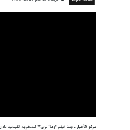
القائمة اليومية
الأربعاء, 27 مايو 2026, 11:00
مركز الأخبار ـ
يُعدّ فيلم "وهلأ لوين؟" للمخرجة اللبنانية نادين 