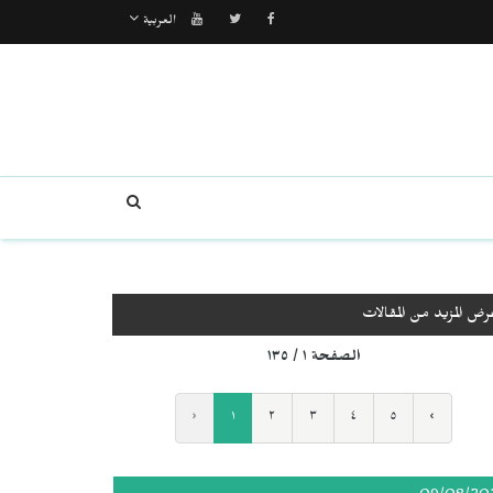
العربية
رض المزيد من المقالات
الصفحة ١ / ١٣٥
‹
١
٢
٣
٤
٥
›