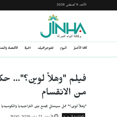
الأحد, 9 أغسطس 2026
كافة الأخبار
اليوم
انفوجرافيك
الحياة
الاقتصاد والع
فيلم "وهلأ لوين؟"... ح
من الانقسام
"وهلأ لوين؟" عمل سينمائي يجمع بين التراجيديا والكوميديا ل