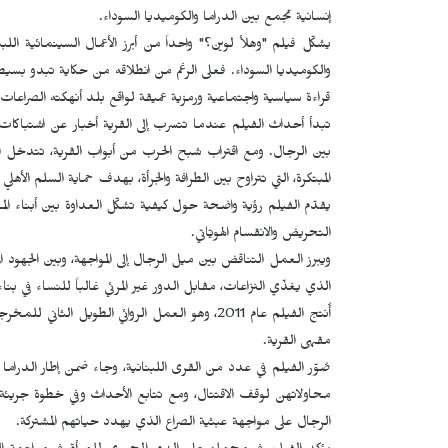
إنسانية تجمع بين الدراما والكوميديا السوداء.
يشكّل فيلم "وهلأ لوين؟" واحداً من أبرز الأعمال السينمائية ال
والكوميديا السوداء. فعلى الرغم من انطلاقه من حكاية تبدو بسيط
قراءة سياسية واجتماعية ورمزية عميقة لواقع بلد أنهكته الصراعات.
تبدأ أحداث الفيلم عندما تتسرب إلى القرية أخبار عن اشتباكات 
بين الرجال. ومع اقتراب شبح الحرب من أبواب القرية، تتدخل ا
المبتكرة، التي تتراوح بين الطرافة والجرأة، بهدف حماية السلم الأهل
يقدّم الفيلم رؤية واضحة حول كيفية تشكّل العداوة بين أبناء المج
التحريض والانقسام الهويّاتي.
ويبرز العمل التناقض بين ميل الرجال إلى المواجهة، وبين الجهود المض
الذي يغذّي النزاعات، مقابل الدور غير المرئي غالباً للنساء في بناء
أُنتج الفيلم عام 2011، وهو العمل الروائي الطويل 
مقهى القرية.
صُوّر الفيلم في عدد من القرى اللبنانية، وجاء ضمن إطار الدراما
محاولاتهن لوقف الاقتتال، ومع تتابع الأحداث وفي خطوة جريئة تد
الرجال على مواجهة عبثية الصراع الذي يهدد حياتهم المشتركة.