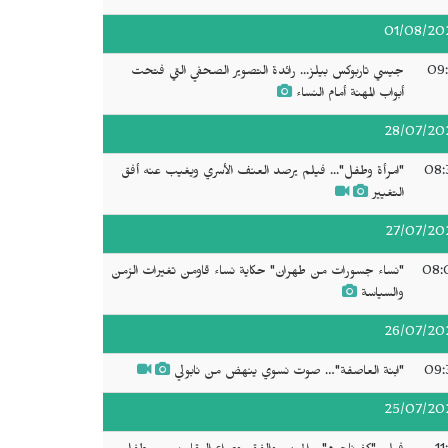
01/08/20
09:
جيسي تاربوكس بيلز... رائدة التصوير الصحفي التي فتحت
أبواب المهنة أمام النساء
28/07/20
08:
"امرأة وطفل"... فيلم يرصد العنف الأسري ويغيب عنه أفق
التغيير
27/07/20
08:
"نساء جسورات من طهران" حكاية نساء قاومن تغيرات الزمن
والسياسة
26/07/20
09:
"ابنة العاصفة"… صوت نسوي ينهض من نابولي
25/07/20