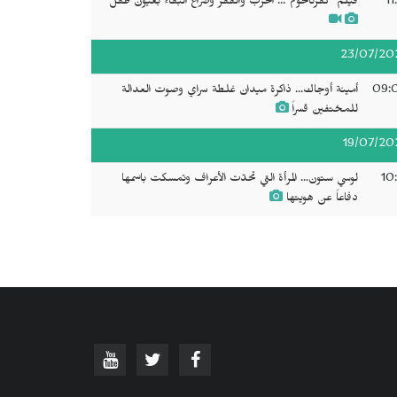
11
فيلم "كفرناحوم"... الحرب والفقر وصراع البقاء بعيون طفل
23/07/20
09:
أمينة أوجاك... ذاكرة ميدان غلطة سراي وصوت العدالة
للمختفين قسراً
19/07/20
10
لوسي ستون... المرأة التي تحدّت الأعراف وتمسكت باسمها
دفاعاً عن هويتها