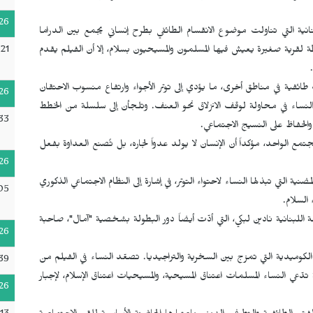
26
لبنانية التي تناولت موضوع الانقسام الطائفي بطرح إنساني يجمع بين الدراما
21
ة لقرية صغيرة يعيش فيها المسلمون والمسيحيون بسلام، إلا أن الفيلم يقدم
طائفية في مناطق أخرى، ما يؤدي إلى توتر الأجواء وارتفاع منسوب الاحتقان
26
لنساء في محاولة لوقف الانزلاق نحو العنف. وتلجأن إلى سلسلة من الخطط
33
ي والحفاظ على النسيج الاجتماعي.
تمع الواحد، مؤكداً أن الإنسان لا يولد عدواً لجاره، بل تُصنع العداوة بفعل
26
نية التي تبذلها النساء لاحتواء التوتر، في إشارة إلى النظام الاجتماعي الذكوري
05
 السلام.
الثاني للمخرجة اللبنانية نادين لبكي، التي أدّت أيضاً دور البطولة بشخصية "آمال"، صاحبة
26
 الكوميدية التي تمزج بين السخرية والتراجيديا. تصعّد النساء في الفيلم من
39
ّعي النساء المسلمات اعتناق المسيحية، والمسيحيات اعتناق الإسلام، لإجبار
26