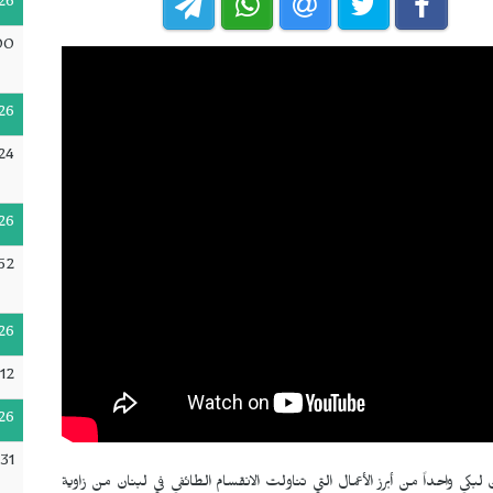
26
00
26
:24
26
52
26
12
26
31
لبكي واحداً من أبرز الأعمال التي تناولت الانقسام الطائفي في لبنان من زاوية