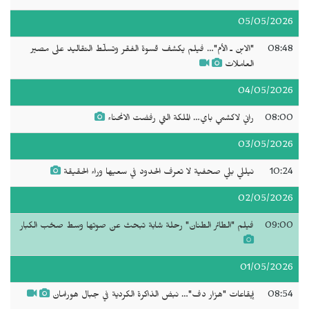
05/05/2026
08:48
"الابن ـ الأم"… فيلم يكشف قسوة الفقر وتسلّط التقاليد على مصير
العاملات
04/05/2026
08:00
راني لاكشمي باي… الملكة التي رفضت الانحناء
03/05/2026
10:24
نيللي بلي صحفية لا تعرف الحدود في سعيها وراء الحقيقة
02/05/2026
09:00
فيلم "الطائر الطنان" رحلة شابة تبحث عن صوتها وسط صخب الكبار
01/05/2026
08:54
إيقاعات "هزار دف"… نبض الذاكرة الكردية في جبال هورامان