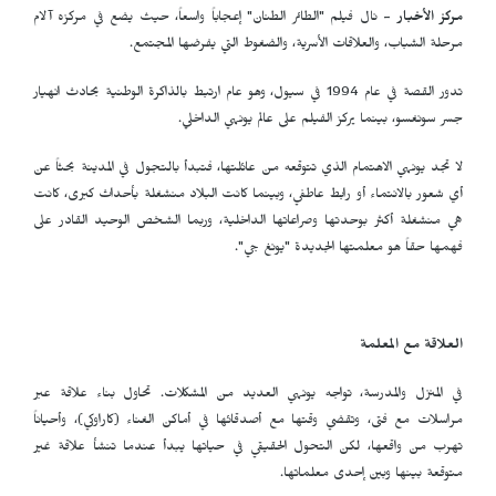
مركز الأخبار
- نال فيلم "الطائر الطنان" إعجاباً واسعاً، حيث يضع في مركزه آلام
مرحلة الشباب، والعلاقات الأسرية، والضغوط التي يفرضها المجتمع.
تدور القصة في عام 1994 في سيول، وهو عام ارتبط بالذاكرة الوطنية بحادث انهيار
جسر سونغسو، بينما يركز الفيلم على عالم يونهي الداخلي.
لا تجد يونهي الاهتمام الذي تتوقعه من عائلتها، فتبدأ بالتجول في المدينة بحثاً عن
أي شعور بالانتماء أو رابط عاطفي، وبينما كانت البلاد منشغلة بأحداث كبرى، كانت
هي منشغلة أكثر بوحدتها وصراعاتها الداخلية، وربما الشخص الوحيد القادر على
فهمها حقاً هو معلمتها الجديدة "يونغ جي".
العلاقة مع المعلمة
في المنزل والمدرسة، تواجه يونهي العديد من المشكلات. تحاول بناء علاقة عبر
مراسلات مع فتى، وتقضي وقتها مع أصدقائها في أماكن الغناء (كاراوكي)، وأحياناً
تهرب من واقعها، لكن التحول الحقيقي في حياتها يبدأ عندما تنشأ علاقة غير
متوقعة بينها وبين إحدى معلماتها.