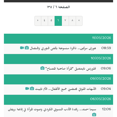
الصفحة ٦ / ١٣٥
‹
٤
٥
٦
٧
٨
›
11/05/2026
08:59
هوزان مزكين... ذاكرة منسوجة بالفن الثوري والنضال
10/05/2026
09:06
فلورنس نايتنغيل "المرأة صاحبة المصباح"
09/05/2026
09:04
الأمهات اللواتي يحتضنَّ جميع الأطفال… الأم تايبت
06/05/2026
12:06
سيما سمند… رائدة الأدب النسوي الكردي وصوت المرأة في إذاعة يريفان