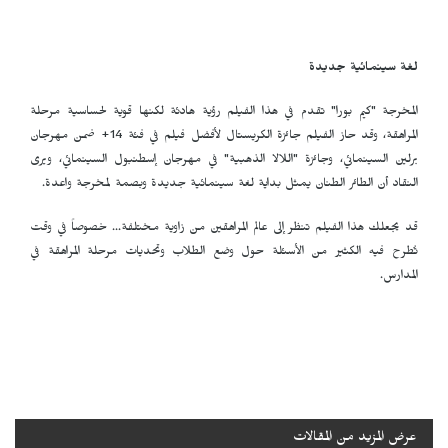
لغة سينمائية جديدة
المخرجة "كيم بورا" تقدم في هذا الفيلم رؤية هادئة لكنها قوية لحساسية مرحلة
المراهقة، وقد حاز الفيلم جائزة الكريستال لأفضل فيلم في فئة 14+ ضمن مهرجان
برلين السينمائي، وجائزة "اللالا الذهبية" في مهرجان إسطنبول السينمائي، ويرى
النقاد أن الطائر الطنان يمثل بداية لغة سينمائية جديدة وبصمة لمخرجة واعدة.
قد يجعلك هذا الفيلم تنظر إلى عالم المراهقين من زاوية مختلفة… خصوصاً في وقت
تُطرح فيه الكثير من الأسئلة حول وضع الطلاب وتحديات مرحلة المراهقة في
المدارس.
عرض المزيد من المقالات