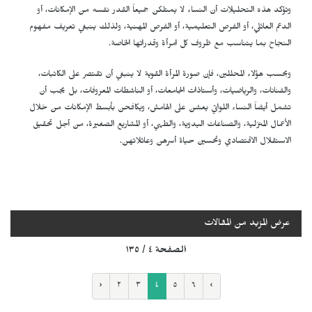
وتؤكد هذه التحليلات أن النساء لا يمتلكن جميعاً القدر نفسه من الإمكانات، أو
الدعم العائلي، أو الفرص التعليمية، أو الفرص المهنية، ولذلك ينبغي تعريف مفهوم
النجاح بما يتناسب مع ظروف كل امرأة وقدراتها الخاصة.
وبحسب هؤلاء المحللين، فإن صورة المرأة القوية لا ينبغي أن تقتصر على الكاتبات،
والفنانات، والرياضيات، وأستاذات الجامعات، أو الناشطات المعروفات، بل يجب أن
تشمل أيضاً النساء اللواتي يعشن على الهامش، ويكافحن بأبسط الإمكانات من خلال
الأعمال المنزلية، والصناعات اليدوية، والطهي، أو المشاريع الصغيرة، من أجل تحقيق
الاستقلال الاقتصادي وتحسين حياة أسرهن وعائلاتهن.
عرض المزيد من المقالات
الصفحة ٤ / ١٣٥
‹
٢
٣
٤
٥
٦
›