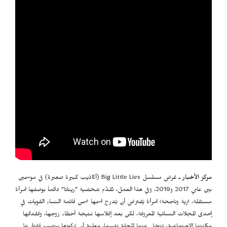
مركز الأخبار ـ
عُرض مسلسل Big Little Lies (أكاذيب كبيرة صغيرة) في موسمين
بين عامي 2017 و2019، وفي هذا العمل، تُقدَّم شخصية "ريناتا" دائماً بوصفها امرأة
مستقلة، ثرية وناجحة؛ امرأة يُفترض أن يُدرج اسمها ضمن قائمة النساء القويات في
إحدى المجلات النسائية المعروفة، لكن بعد إفلاسها نتيجة أخطاء زوجها، وفقدانها