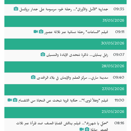
09:35
جدارية "الأمل والأوراق"... رحلة لجوء مرسومة على جدار بروكسل
31/05/2026
09:11
فيلم "الساعات" رحلة نسائية عبر ثلاثة عصور
30/05/2026
09:07
زابل يسايان… ذاكرة تتحدى الإبادة والنسيان
28/05/2026
09:40
مدينة ماري... مركز العلم والإيمان في بلاد الرافدين
27/05/2026
11:00
فيلم "وهلأ لوين؟"... حكاية قرية تبحث عن النجاة من الانقسام
25/05/2026
08:16
"احكي يا شهرزاد"... فيلم يناقش قضايا العنف ضد المرأة عبر ثلاث
قصص مؤلمة