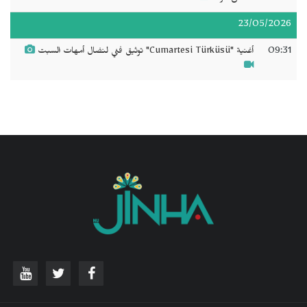
23/05/2026
09:31
أغنية "Cumartesi Türküsü" توثيق فني لنضال أمهات السبت