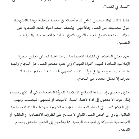
مكانتها الاجتماعية، تتخلى عنها المجلة نفسها، معلنة أن تركيزها ينصب فقط على
"النساء في القمة".
Big Little Lies مسلسل درامي تدور أحداثه في مدينة ساحلية بولاية كاليفورنيا،
حول مجموعة من النساء وعائلاتهن، ويكشف خلف الحياة الهادئة الظاهرية عن
علاقات معقدة تشمل العنف الأسري، الأسرار، الطبقية الاجتماعية، والصراعات
النفسية.
ويرى بعض الباحثين في القضايا الاجتماعية أن هذا الخط الدرامي يعكس النظرة
الإعلامية السائدة لمفهوم "المرأة القوية"؛ وهي نظرة تشجع النساء على النجاح والقوة
والتقدم المستمر، لكنها في الوقت نفسه تضعهن تحت ضغط معايير صارمة لا
تعترف إلا بشكل محدد من النجاح.
ويقول محللون إن صناعة النماذج الإعلامية للمرأة الناجحة يمكن أن تكون مصدر
إلهام، شرط ألا تتحول إلى أداة لإقصاء النساء الأخريات أو قمعهن، فبحسب رأيهم،
فإن التركيز فقط على النساء المتعلمات، الثريات، الشهيرات، وذوات المكانة الاجتماعية
العالية، يؤدي إلى تجاهل النساء اللواتي لا تسمح لهن الظروف الاقتصادية أو العائلية أو
الاجتماعية بالمشاركة في المجالات الرسمية، مما يدفعهن إلى الشعور بالفشل وانعدام
القيمة.