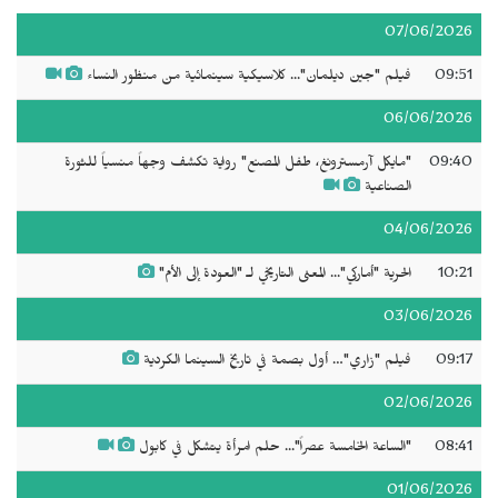
07/06/2026
09:51
فيلم "جين ديلمان"... كلاسيكية سينمائية من منظور النساء
06/06/2026
09:40
"مايكل آرمسترونغ، طفل المصنع" رواية تكشف وجهاً منسياً للثورة
الصناعية
04/06/2026
10:21
الحرية "أماركي"... المعنى التاريخي لـ "العودة إلى الأم"
03/06/2026
09:17
فيلم "زاري"… أول بصمة في تاريخ السينما الكردية
02/06/2026
08:41
"الساعة الخامسة عصراً"... حلم امرأة يتشكل في كابول
01/06/2026