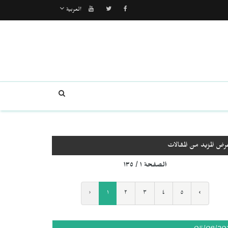
العربية
رض المزيد من المقالات
الصفحة ١ / ١٣٥
‹
١
٢
٣
٤
٥
›