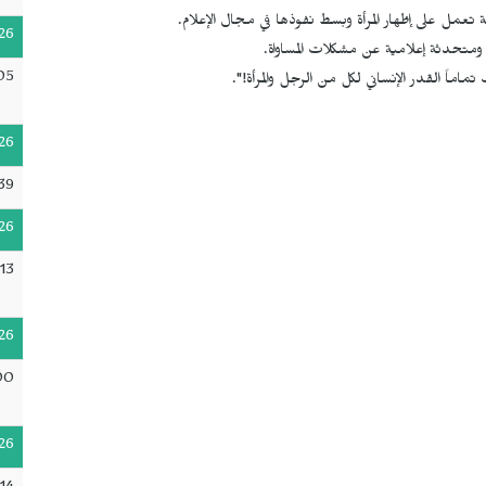
26
 ومتحدثة إعلامية عن مشكلات المساواة.
05
ماماً القدر الإنساني لكل من الرجل والمرأة!".
26
39
26
:13
26
00
26