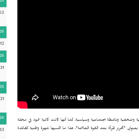
26
52
26
12
26
31
26
21
26
1، هي ناشطة نسائية أمريكية وصحفية وناشطة اجتماعية وسياسية، كما أنها كانت كاتبة عمود في مجلة
لة "مِس". في عام 1969، نشرت مقالة بعنوان "تحرير المرأة بعد القوة الغاشمة"، هذا ما اكسبها شهرة وطنية كقائدة
33