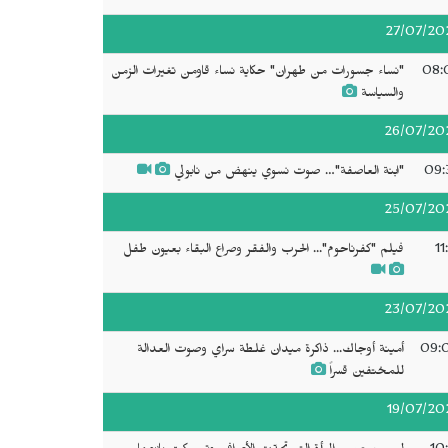
27/07/20
08:
"نساء جسورات من طهران" حكاية نساء قاومن تغيرات الزمن
والسياسة
26/07/20
09:
"ابنة العاصفة"… صوت نسوي ينهض من نابولي
25/07/20
11
فيلم "كفرناحوم"... الحرب والفقر وصراع البقاء بعيون طفل
23/07/20
09:
أمينة أوجاك... ذاكرة ميدان غلطة سراي وصوت العدالة
للمختفين قسراً
19/07/20