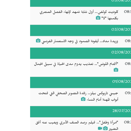
05/08/20
08:
كلوديت كولفن… أول شابة تمهد لإنهاء الفصل العنصري
بكلمتها "لا"
03/08/20
08:
وريدة مداد... أيقونة الصمود في وجه الاستعمار الفرنسي
02/08/20
08:
"أقدام اللوتس"... تعذيب يدوم مدى الحياة في سبيل الجمال
01/08/20
09:
جيسي تاربوكس بيلز... رائدة التصوير الصحفي التي فتحت
أبواب المهنة أمام النساء
28/07/20
08:
"امرأة وطفل"... فيلم يرصد العنف الأسري ويغيب عنه أفق
التغيير