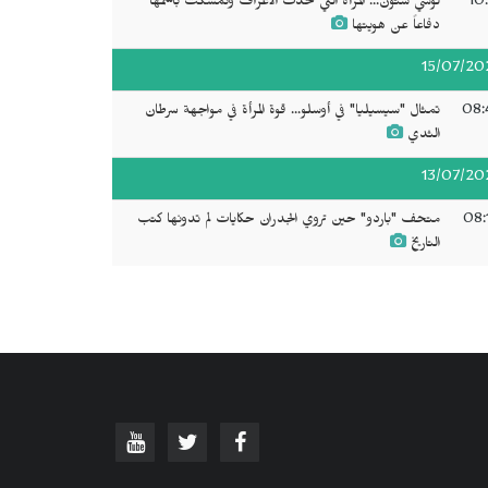
10
لوسي ستون... المرأة التي تحدّت الأعراف وتمسكت باسمها
دفاعاً عن هويتها
15/07/20
08:
تمثال "سيسيليا" في أوسلو... قوة المرأة في مواجهة سرطان
الثدي
13/07/20
08:
متحف "باردو" حين تروي الجدران حكايات لم تدونها كتب
التاريخ