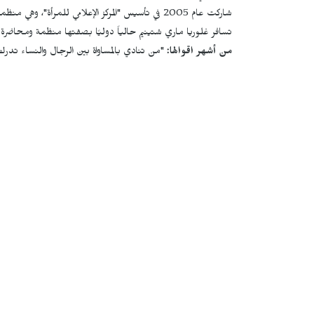
شاركت عام 2005 في تأسيس "المركز الإعلامي للمرأة"، وهي منظمة تعمل على إظهار المرأة وبسط نفوذها في مجال الإعلام.
تسافر غلوريا ماري شتينيم حالياً دوليًا بصفتها منظمة ومحاضرة
من أشهر اقوالها:
"من تنادي بالمساواة بين الرجال والنساء تدرك ت