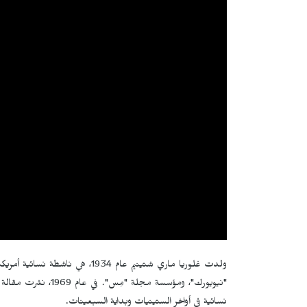
ولدت غلوريا ماري شتينيم عام 934
"نيويورك"، ومؤسسة مج
نسائية في أواخر الستينيات وبداية السبعينات.