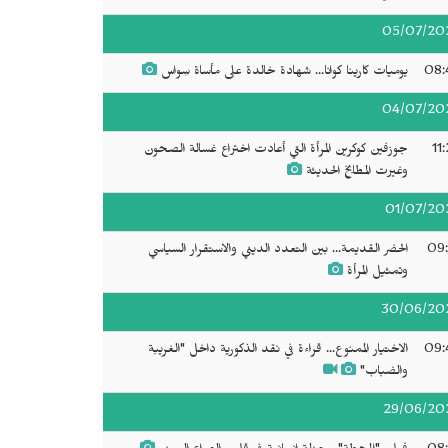
05/07/20
08:
يوميات كارينا كوانا... شهادة خالدة على مأساة سِواس
04/07/20
11
جوزفين كوكرين المرأة التي أعادت اختراع غسالة الصحون
وغيرت المطابخ الحديثة
01/07/20
09:
الحضر القديمة... بين التعدد الديني والاستقرار السياسي
وتمثيل المرأة
30/06/20
09:
الاختيار الممنوع... قراءة في نقد الذكورية داخل "الغريبة
والضباب"
29/06/20