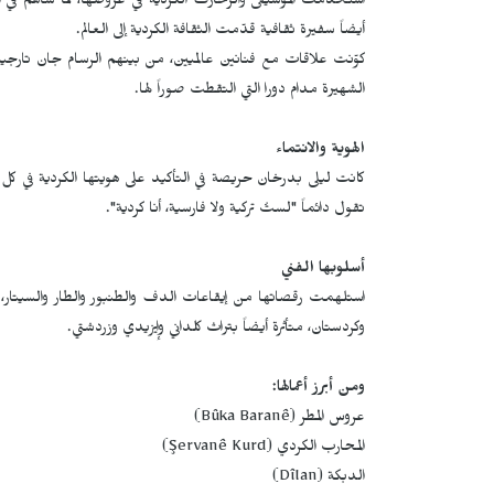
استخدمت الموسيقى والزخارف الكردية في عروضها، مما ساهم في ال
أيضاً سفيرة ثقافية قدّمت الثقافة الكردية إلى العالم.
كوّنت علاقات مع فنانين عالميين، من بينهم الرسام جان تارجيه
الشهيرة مدام دورا التي التقطت صوراً لها.
الهوية والانتماء
كانت ليلى بدرخان حريصة في التأكيد على هويتها الكردية في كل م
تقول دائماً "لستُ تركية ولا فارسية، أنا كردية".
أسلوبها الفني
استلهمت رقصاتها من إيقاعات الدف والطنبور والطار والسيتار
وكردستان، متأثرة أيضاً بتراث كلداني وإيزيدي وزردشتي.
ومن أبرز أعمالها:
عروس المطر (
Bûka Baranê
)
المحارب الكردي (
Şervanê Kurd
)
الدبكة (
Dîlan
)