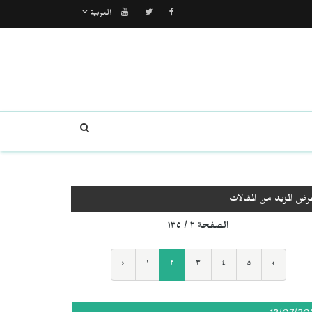
العربية
رض المزيد من المقالات
الصفحة ٢ / ١٣٥
‹
١
٢
٣
٤
٥
›