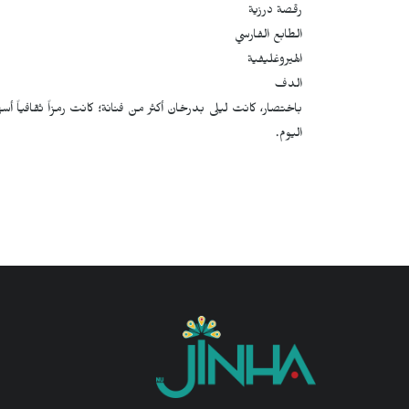
رقصة درزية
الطابع الفارسي
الهيروغليفية
الدف
باختصار، كانت ليلى بدرخان أكثر من فنانة؛ كانت رمزاً ثقافياً أسهم
اليوم.