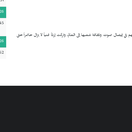
31
26
45
 في إيصال صوت وثقافة شعبها إلى العالم، وتركت إرثاً فنياً لا يزال حاضراً حتى
26
52