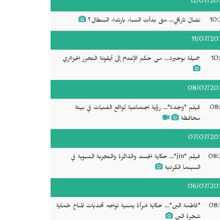
12/07/20
10:
نضال تاريخي... متى بدأت النساء بارتداء البنطال؟
11/07/20
10
جميلة بوحيرد… من حكم الإعدام إلى أيقونة التحرر الجزائري
08/07/20
08:
فيلم "وجدة"... رؤية اجتماعية لواقع الفتيات في بيئة
محافظة
07/07/20
08:
فيلم "jin"... حكاية الجسد والذاكرة والتجربة النسوية في
السينما الكردية
06/07/20
08:
"فاطمة البن"… حكاية امرأة يمنية تواجه تحديات المناخ لحماية
شجرة البن