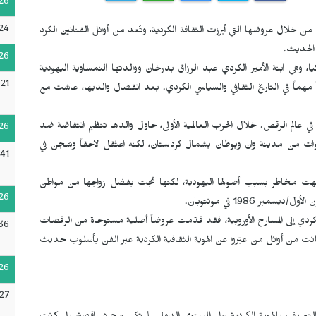
26
24
 من خلال عروضها التي أبرزت الثقافة الكردية، وتُعد من أوائل الفنانين الكرد
 الحديث.
26
تموز/يوليو 1908 في إسطنبول بتركيا، وهي ابنة الأمير الكردي عبد الرزاق بدرخان ووالدتها النمساوية اليهودية
:21
 مهماً في التاريخ الثقافي والسياسي الكردي. بعد انفصال والديها، عاشت مع
 في عالم الرقص. خلال الحرب العالمية الأولى، حاول والدها تنظيم انتفاضة ضد
26
وات من مدينة وان وبوطان بشمال كردستان، لكنه اعتُقل لاحقاً وسُجن في
41
وواجهت مخاطر بسبب أصولها اليهودية، لكنها نجت بفضل زواجها من مواطن
26
ردي إلى المسارح الأوروبية، فقد قدّمت عروضاً أصلية مستوحاة من الرقصات
36
وكانت من أوائل من عبّروا عن الهوية الثقافية الكردية عبر الفن بأسلوب حديث
26
27