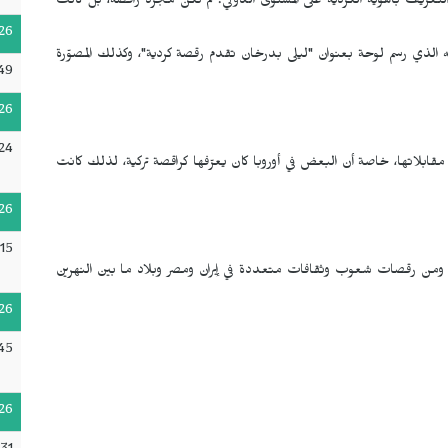
تعريف بالهوية الكردية على المستوى الدولي. لم تكن مجرد راقصة، بل كانت
26
 الذي رسم لوحة بعنوان "ليلى بدرخان تقدم رقصة كردية"، وكذلك المصوّرة
49
26
:24
قابلاتها، خاصة أن البعض في أوروبا كان يعرّفها كراقصة تركية، لذلك كانت
26
15
، ومن رقصات شعوب وثقافات متعددة في إيران ومصر وبلاد ما بين النهرين
26
45
26