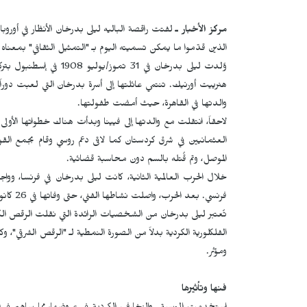
مركز الأخبار ـ
لفتت راقصة الباليه ليلى بدرخان الأنظار في أوروبا
الذين قدّموا ما يمكن تسميته اليوم بـ "التمثيل الثقافي" بمعناه
وُلدت ليلى بدرخان في 31 
هنرييت أورنيك. تنتمي عائلتها إلى أسرة بدرخان التي لعبت دوراً
والدتها في القاهرة، حيث أمضت طفولتها.
لاحقاً، انتقلت مع والدتها إلى فيينا وبدأت هناك خطواتها الأولى
العثمانيين في شرق كردستان كما لاقى دعم روسي وقام بجمع الق
الموصل، وتم قُتله بالسم دون محاسبة قضائية.
خلال الحرب العالمية الثانية، كانت ليلى بدرخان في فرنسا، 
فرنسي. بعد الحرب، واصلت نشاطها الفني، حتى وفاتها في 26 كانون الأول/ديسمبر 1986 في مونتوبان.
تُعتبر ليلى بدرخان من الشخصيات الرائدة التي نقلت الرقص الك
الفلكلورية الكردية بدلاً من الصورة النمطية لـ "الرقص الشرقي"، 
ومؤثر.
فنها وتأثيرها