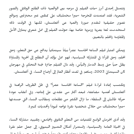
وتتمثل إحدى أبرز سمات الفيلم في مزجه بين الواقعية ذات الطابع الوثائقي والصور
الشعرية، فقد اعتمدت المخرجة سميرا مخملباف على ممثلين غير محترفين ومواقع
تصوير حقيقية لتقديم صورة واقعية عن أفغانستان، لكنها في الوقت ذاته
استخدمت لغة بصرية ورمزية خاصة بها، حوّلت الفيلم إلى عمل شعري يتناول الأمل
والمقاومة والحلم بالتغيير.
ويمكن اعتبار فيلم الساعة الخامسة عصراً بياناً سينمائياً يدافع عن حق التعليم، وحق
الحلم، وحق المرأة في المشاركة السياسية، فهو عمل يؤكد أن التطلع إلى الحرية والمساواة
يظل حياً حتى وسط الدمار واليأس، وقد نال الفيلم جائزة لجنة التحكيم في مهرجان
كان السينمائي 2003، وساهم في لفت أنظار العالم إلى أوضاع النساء في أفغانستان.
وتكتسب إعادة قراءة فيلم "الساعة الخامسة عصراً" في ظل الظروف الراهنة في
أفغانستان أهمية مضاعفة، فبعد أكثر من عقدين على إنتاجه، وفي أعقاب عودة
حركة طالبان إلى السلطة، ما تزال الكثير من تطلعات ومطالب النساء التي جسدتها
سميرا مخملباف من خلال شخصية نقرة تواجه قيوداً وتحديات كبيرة.
وقد أدى الحرمان الواسع للفتيات من التعليم الثانوي والجامعي، وتقييد مشاركة النساء
في الحياة العامة والسياسية، واستمرار أشكال التمييز البنيوي، إلى جعل حلم نقرة