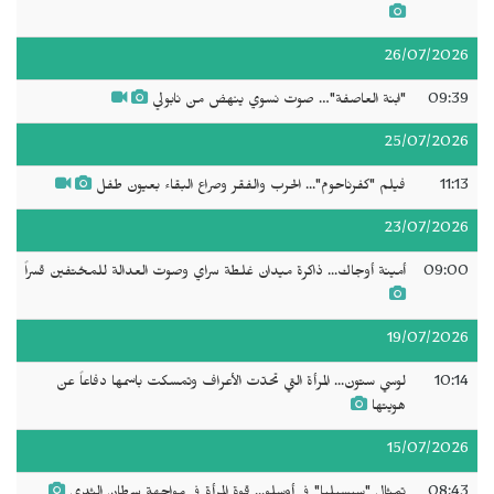
26/07/2026
09:39
"ابنة العاصفة"… صوت نسوي ينهض من نابولي
25/07/2026
11:13
فيلم "كفرناحوم"... الحرب والفقر وصراع البقاء بعيون طفل
23/07/2026
09:00
أمينة أوجاك... ذاكرة ميدان غلطة سراي وصوت العدالة للمختفين قسراً
19/07/2026
10:14
لوسي ستون... المرأة التي تحدّت الأعراف وتمسكت باسمها دفاعاً عن
هويتها
15/07/2026
08:43
تمثال "سيسيليا" في أوسلو... قوة المرأة في مواجهة سرطان الثدي