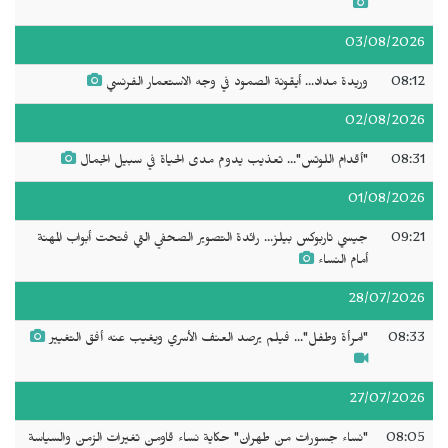
03/08/2026
08:12
وريدة مداد... أيقونة الصمود في وجه الاستعمار الفرنسي
02/08/2026
08:31
"أقدام اللوتس"... تعذيب يدوم مدى الحياة في سبيل الجمال
01/08/2026
09:21
جيسي تاربوكس بيلز... رائدة التصوير الصحفي التي فتحت أبواب المهنة
أمام النساء
28/07/2026
08:33
"امرأة وطفل"... فيلم يرصد العنف الأسري ويغيب عنه أفق التغيير
27/07/2026
08:05
"نساء جسورات من طهران" حكاية نساء قاومن تغيرات الزمن والسياسة