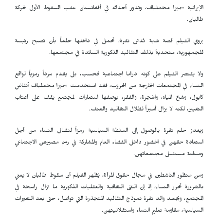
الإيرانية سميرا مخملباف، وتدور أحداثه في أفغانستان عقب السقوط الأول لحركة
طالبان.
يروي الفيلم قصة شابة تُدعى نقرة، تحمل في داخلها حلماً بأن تصبح رئيسة
للجمهورية، متحديةً بذلك التقاليد الذكورية السائدة في مجتمعها.
ولا يقتصر الفيلم على كونه دراما اجتماعية فحسب، بل يقدم سرداً رمزياً لواقع
النساء في المجتمعات الخارجة من الحروب، فقد استخدمت سميرا مخملباف أنقاض
كابول، وشحّ المياه، والهجرة، والفقر، بوصفها استعارات لمجتمع يقف على أعتاب
التغيير، لكنه لا يزال أسيراً لظلال التقاليد والعنف.
ويغدو حلم نقرة بالوصول إلى السلطة السياسية رمزاً لنضال النساء من أجل
استعادة حقهن في الحضور داخل الفضاء العام والمشاركة في رسم مصيرهن الاجتماعي
وصناعة مستقبل مجتمعاتهن.
ومن منظور الناشطين في مجال حقوق المرأة، يُظهر الفيلم أن سقوط طالبان لا يعني
بالضرورة تحرر النساء، إذ إن البُنى الثقافية والعقليات الذكورية ما تزال راسخة في
المجتمع، ويجسّد والد نقرة نموذج التقاليد المتجذرة التي تواصل، حتى بعد التغيرات
السياسية، مقاومة تعليم النساء واستقلاليتهن.