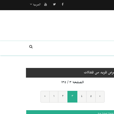
العربية
رض المزيد من المقالات
الصفحة ٣ / ١٣٥
‹
١
٢
٣
٤
٥
›