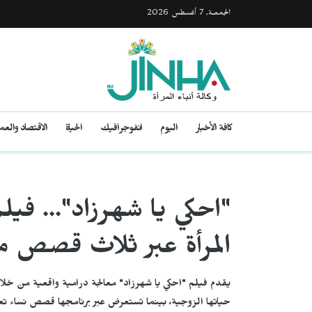
الجمعـة, 7 أغسطس 2026
كافة الأخبار
اليوم
انفوجرافيك
الحياة
الاقتصاد والع
"احكي يا شهرزاد"... في
المرأة عبر ثلاث قصص مؤ
يقدم فيلم "احكي يا شهرزاد" معالجة درامية واقعية من خلا
حياتها الزوجية، بينما تستعرض عبر برنامجها قصص نساء ت