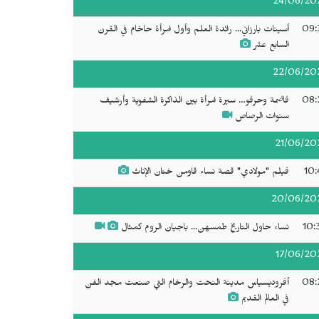
24/06/20
09:
أسينات بارزاني... رائدة العلم وأول امرأة حاخام في القرن
السابع عشر
22/06/20
08:
فاضمة وحرفو… سيرة امرأة بين الذاكرة الشفوية وأرشيف
سنوات الرصاص
21/06/20
10:
فيلم "مولادي" قصة نساء قاومن ختان الإناث
20/06/20
10:
نساء حاول التاريخ طمسهن... باجيان الروم كمثال
17/06/20
08:
أفروديسياس مدينة النحت والرخام التي صنعت مجد الفن
في العالم القديم