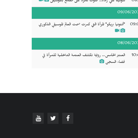
08:
سونيتا علي زاده... صوت تمرد على القمع بالموسيقى
09/06/20
09:
"أنتونيا بريكو" المرأة التي كسرت صمت العالم الموسيقي الذكوري
08/06/20
10:
العنبر الخامس… رواية تكشف العتمة الداخلية للمرأة في
فضاء السجن