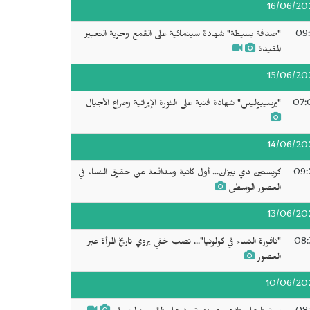
16/06/20
09:
"صدفة بسيطة" شهادة سينمائية على القمع وحرية التعبير
المقيدة
15/06/20
07:
"برسيبوليس" شهادة فنية على الثورة الإيرانية وصراع الأجيال
14/06/20
09:
كريستين دي بيزان... أول كاتبة ومدافعة عن حقوق النساء في
العصور الوسطى
13/06/20
08:
"نافورة النساء في كولونيا"... نصب خفي يروي تاريخ المرأة عبر
العصور
10/06/20