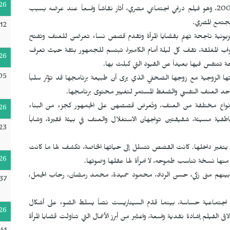
26
صدر فيلم "احكي يا شهرزاد" في 27 أيار/مايو 2009، وهو فيلم درامي اجتماعي مصري، أثار نقاشاً واسعاً عند عرضه بسبب
مجتمع المصري.
12
ونية ناجحة تهتم بقضايا المرأة وتقدم قصص نساء تعرضن للعنف وتفتح
واب المغلقة، تقف كل ليلة أمام الكاميرا، تبتسم للجمهور بثقة حيث تعرف
26
ة تتنفس فيها بعيداً عن القيود التي كبلت بها.
05
ها الزوجية مع زوجها الصحفي الذي يرى أن طبيعة برنامجها قد تؤثر سلباً
 حد العنف النفسي والضغط المستمر لتغيير محتوى برنامجها.
واع مختلفة من العنف، وتُعرض قصصهن على الجمهور كجزء من البناء
26
فية مسيئة، شقيقتين تواجهان الاستغلال والعنف في بيئة فقيرة، وشاباً
23
ا يتغير داخلها. كانت القصص تتسلل إلى حياتها الخاصة، تكشف لها ما كانت
26
منها نسخة تناسب طموحه، لا امرأة لها عقلها وصوتها.
ن بينهم منى زكي، حسن الرداد، محمود حميدة، محمد رمضان، رحاب الجمل،
37
ايا اجتماعية حساسة، بينما قدّم السيناريست نصاً يسلط الضوء على أشكال
26
فيلم إشادة نقدية واسعة، واعتُبر من أبرز الأعمال التي تناولت قضايا المرأة