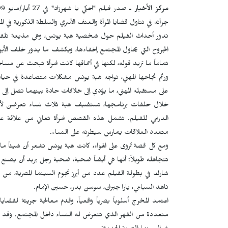
مركز الأخبار ـ
جرأته في تناول قضايا المرأة والعنف الأسري والسلطة الذكورية في ال
تدور أحداث الفيلم حول شخصية هبة يونس، وهي مذيعة تلفزي
الجروح التي يحاول المجتمع إخفاءها، ويكشف ما يدور خلف الأب
تماماً ما تريد قوله، لكنها في أعماقها كانت امرأة تبحث عن مساح
ورغم نجاحها المهني، تواجه هبة يونس مشكلات متصاعدة في حيات
على مستقبله المهني، ما يؤدي إلى خلافات حادة بينهما تصل إلى
خلال حلقات برنامجها، تستضيف هبة ثلاث نساء تعرضن لأن
الدرامي للفيلم. تشمل هذه القصص امرأة تعاني من علاقة عاط
متعدد العلاقات يمارس سيطرته على النساء.
ومع كل قصة تُروى على الهواء، كانت هبة يونس تشعر أن شيئاً م
تتجاهله طويلاً: أنها هي أيضاً ضحية، ضحية رجل يريد أن يصنع 
شارك في بطولة الفيلم عدد من أبرز نجوم السينما المصرية، م
ناهد السباعي، يارا جبران، سوسن بدر، حسين الإمام.
اعتمد المخرج أسلوباً بصرياً واقعياً، وقدم معالجة جريئة لقض
متعددة من القهر الذي تتعرض له النساء داخل المجتمع. وقد لاقى ال