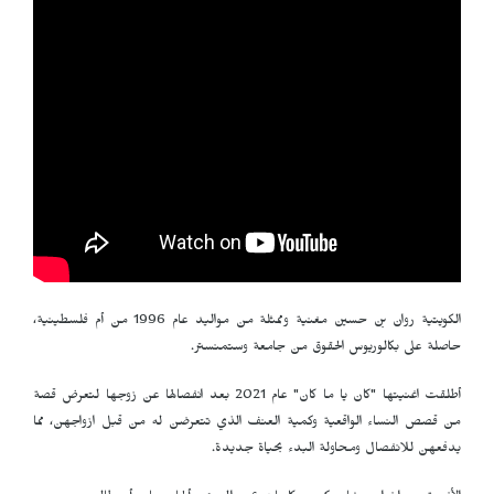
الكويتية روان بن حسين مغنية وممثلة من مواليد عام 1996 من أم فلسطينية،
حاصلة على بكالوريوس الحقوق من جامعة وستمنستر.
أطلقت اغنيتها "كان يا ما كان" عام 2021 بعد انفصالها عن زوجها لتعرض قصة
من قصص النساء الواقعية وكمية العنف الذي تتعرضن له من قبل ازواجهن، مما
يدفعهن للانفصال ومحاولة البدء بحياة جديدة.