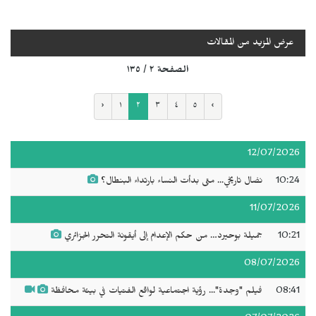
عرض المزيد من المقالات
الصفحة ٢ / ١٣٥
‹
١
٢
٣
٤
٥
›
12/07/2026
10:24
نضال تاريخي... متى بدأت النساء بارتداء البنطال؟
11/07/2026
10:21
جميلة بوحيرد… من حكم الإعدام إلى أيقونة التحرر الجزائري
08/07/2026
08:41
فيلم "وجدة"... رؤية اجتماعية لواقع الفتيات في بيئة محافظة