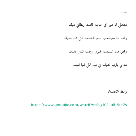
........
بتخلي انا عن اي حاجه كانت ربطاني بيك
والله ما هيصعب عليا الدمعه اللي ف عنيك
وبحق منا ضيعت عمري ووقت كبير عليك
بدعي يارب اشوف في يوم اللي فيا فيك
رابط الأغنية:
https://www.youtube.com/watch?v=CugJC4lutiU&t=2s