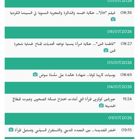
07/07/2026
08:36
فيلم "jin"... حكاية الجسد والذاكرة والتجربة النسوية في السينما الكردية
06/07/2026
08:27
"فاطمة البن"… حكاية امرأة يمنية تواجه تحديات المناخ لحماية شجرة
البن
05/07/2026
08:49
يوميات كارينا كوانا... شهادة خالدة على مأساة سِواس
04/07/2026
11:24
جوزفين كوكرين المرأة التي أعادت اختراع غسالة الصحون وغيرت المطابخ
الحديثة
01/07/2026
09:15
الحضر القديمة... بين التعدد الديني والاستقرار السياسي وتمثيل المرأة