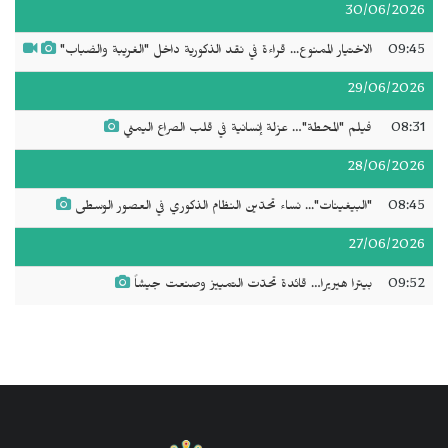
30/06/2026
09:45
الاختيار الممنوع... قراءة في نقد الذكورية داخل "الغريبة والضباب"
29/06/2026
08:31
فيلم "المحطة"… عزلة إنسانية في قلب الصراع اليمني
28/06/2026
08:45
"البيغينات"... نساء تحدّين النظام الذكوري في العصور الوسطى
27/06/2026
09:52
بيترا هيريرا… قائدة تحدّت التمييز وصنعت جيشاً