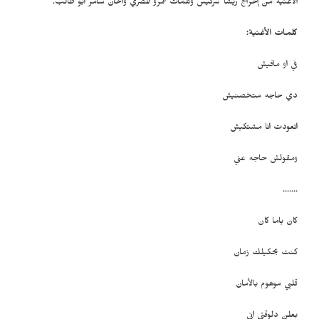
الأغنية من إخراج ريشا سركيس وكلمات عمرو المصري وألحان سامر أبو طالب.
كلمات الأغنية:
في او مافيش
دي حاجه متخصنيش
اتعودت انا مشتكيش
ومقولش حاجه عني
.......
كان ياما كان
كنت بحكيلك زمان
قلبي موهوم بالأمان
بعلن دلوقتي اني