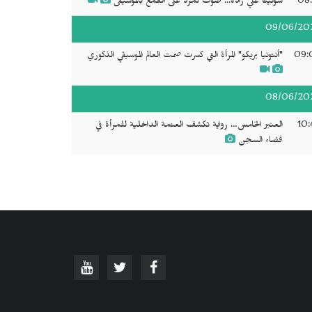
08:
سونيتا علي زاده... صوت تمرد على القمع بالموسيقى
09/06/20
09:
"أنتونيا بريكو" المرأة التي كسرت صمت العالم الموسيقي الذكوري
08/06/20
10:
العنبر الخامس… رواية تكشف العتمة الداخلية للمرأة في
فضاء السجن