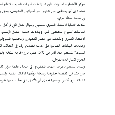
مركز الأخبار ـ
لسنوات طويلة، واصلت أمهات السبت انتظار أبنائ
ذاته، دون أن يتخلين عن بحثهن عن أحبائهن المفقودين، وحتى في هذ
في ساحة غلطة سراي.
عادت قضايا الاختفاء القسري الممنهج وجرائم القتل التي لم تُحل، 
فعاليات أسبوع المختفين قسراً، وجدّدت جمعية حقوق الإنسان (
الاختفاء القسري والكشف عن مصير المفقودين ومحاسبة المسؤولين
وشددت البيانات الصادرة على أهمية انضمام تركيا إلى الاتفاقية
السبت" المستمر منذ أكثر من ثلاثة عقود يبرز الحاجة الملحّة 
لتعزيز المسار الديمقراطي.
وبينما تستمر دعوات أمهات المفقودين في ميدان غلطة سراي لل
يبرز نضالهن كقضية حقوقية راسخة توثّقها الأعمال الفنية والسين
الفنانة سزان أكسو بوصفها إحدى أبرز الأعمال التي خُلّدت بها تجربة