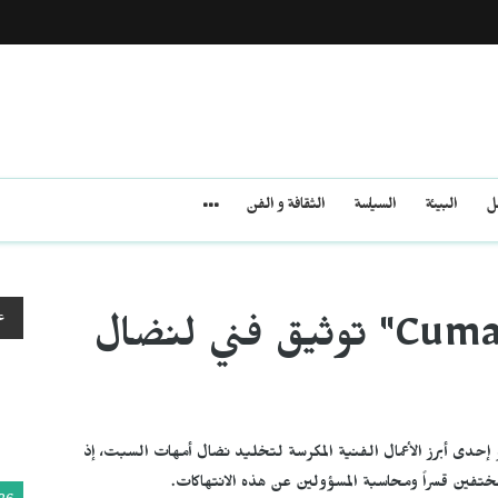
مل
البيئة
السياسة
الثقافة و الفن
ع
أغنية "Cumartesi Türküsü" توثيق فني لنضال
التي قدمتها سزان أكسو إحدى أبرز الأعمال الفنية المكرسة لتخليد نضال أمهات السبت، إذ
ختفين قسراً ومحاسبة المسؤولين عن هذه الانتهاكات.