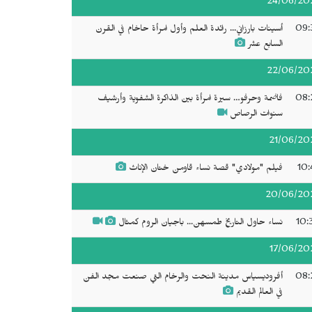
24/06/20
09:
أسينات بارزاني... رائدة العلم وأول امرأة حاخام في القرن
السابع عشر
22/06/20
08:
فاضمة وحرفو… سيرة امرأة بين الذاكرة الشفوية وأرشيف
سنوات الرصاص
21/06/20
10:
فيلم "مولادي" قصة نساء قاومن ختان الإناث
20/06/20
10:
نساء حاول التاريخ طمسهن... باجيان الروم كمثال
17/06/20
08:
أفروديسياس مدينة النحت والرخام التي صنعت مجد الفن
في العالم القديم