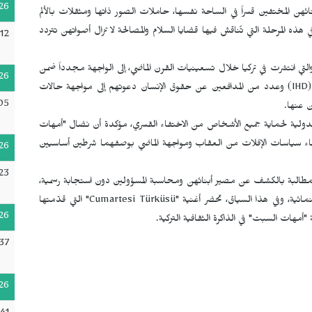
26
هن المختفين قسراً في الساحة نفسها، حاملات الصور ذاتها ومثقلات بالألم
ه المرحلة التي تُناقش فيها قضايا السلام والمصالحة لا تزال أصواتهن تتردد
12
والتي انتشرت في تركيا خلال تسعينيات القرن الماضي، إلى الواجهة مجدداً ضمن
26
IHD
) وعدد من المدافعين عن حقوق الإنسان دعوتهم إلى مواجهة حالات
05
 عنها.
 الدولية لحماية جميع الأشخاص من الاختفاء القسري، مؤكدة أن نضال "أمهات
لإنهاء سياسات الإفلات من العقاب ومواجهة الماضي بوصفهما شرطين أساسيين
26
23
مطالبة بالكشف عن مصير أبنائهن ومحاسبة المسؤولين دون استجابة رسمية،
مائية، وفي هذا السياق، تحضر أغنية "
Cumartesi Türküsü
" التي قدّمتها
26
 "أمهات السبت" في الذاكرة الثقافية التركية.
37
26