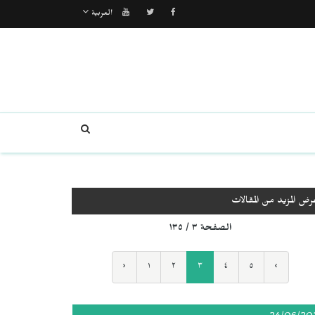
العربية
رض المزيد من المقالات
الصفحة ٣ / ١٣٥
‹
١
٢
٣
٤
٥
›