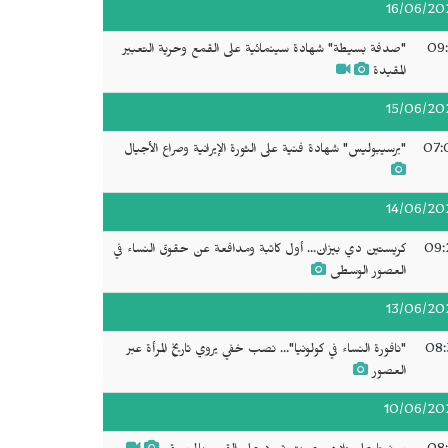
16/06/20
09:
"صدفة بسيطة" شهادة سينمائية على القمع وحرية التعبير
المقيدة
15/06/20
07:
"برسيبوليس" شهادة فنية على الثورة الإيرانية وصراع الأجيال
14/06/20
09:
كريستين دي بيزان... أول كاتبة ومدافعة عن حقوق النساء في
العصور الوسطى
13/06/20
08:
"نافورة النساء في كولونيا"... نصب خفي يروي تاريخ المرأة عبر
العصور
10/06/20