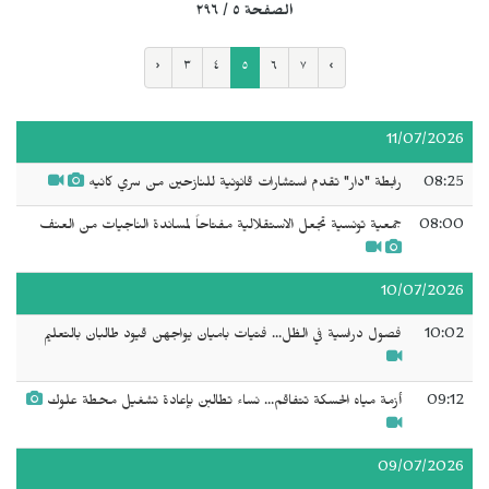
الصفحة ٥ / ٢٩٦
‹
٣
٤
٥
٦
٧
›
11/07/2026
08:25
رابطة "دار" تقدم استشارات قانونية للنازحين من سري كانيه
08:00
جمعية تونسية تجعل الاستقلالية مفتاحاً لمساندة الناجيات من العنف
10/07/2026
10:02
فصول دراسية في الظل... فتيات باميان يواجهن قيود طالبان بالتعليم
09:12
أزمة مياه الحسكة تتفاقم... نساء تطالبن بإعادة تشغيل محطة علوك
09/07/2026