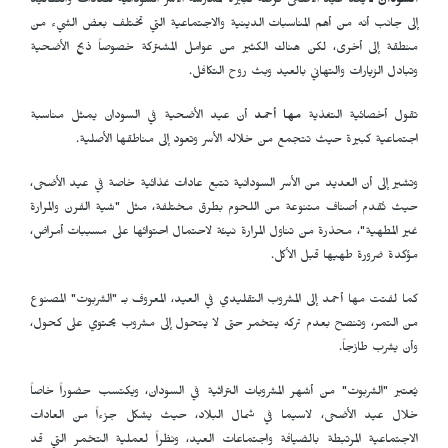
السودان ـ
يعد عيد الأضحى فرصة كبيرة لممارسة الأسر السودانية للعادات والتقاليد
إلى جانب أنه من أهم المناسبات الدينية والاجتماعية التي تختلف بعض الشيء من
منطقة إلى أخرى، لكن هناك الكثير من عوامل المشتركة خصوصاً ذبح الأضحية
وتبادل الزيارات والتهاني بالعيد وبث روح التكافل.
تقول أخصائية التغذية
مها أحمد
أن عيد الأضحية في السودان يمثل مناسبة
اجتماعية كبيرة حيث تتجمع من خلاله الأسر وتعود إلى مناطقها الأصلية.
وتشير إلى أن العديد من الأسر السودانية تتبع عادات غذائية خاصة في عيد الأضحى،
حيث تُقدم أصناف متنوعة من اللحوم بطرق مختلفة، مثل "شية الفرن والمرارة
غير المطهية"، محذرة من تناول المرارة نيئة لاحتمال احتوائها على مسببات أمراض،
مؤكدة ضرورة طهيها قبل الأكل.
كما لفتت مها أحمد إلى المشروب التقليدي في العيد، المعروف بـ "الشربوت" المصنوع
من التمر، وتنصح بعدم تركه يتخمر حتى لا يتحول إلى مشروب يحتوي على كحول،
وأن يشرب طازجاً.
يُعتبر "الشربوت" من أشهر المشروبات التراثية في السودان، ويكتسب حضوراً خاصاً
خلال عيد الأضحى، لاسيما في شمال البلاد، حيث يشكل جزءاً من العادات
الاجتماعية المرتبطة بالضيافة واجتماعات العيد، ونظراً لعملية التخمر التي قد