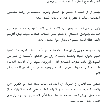
الأهل واجتماع العائلات في أجواء أشبه بالمهرجان.
وتشير إلى أن العيد لا يقتصر على الطعام والشراب فحسب، بل يرتبط بتفاصيل
اجتماعية وثقافية لا تتكرر إلا فيه، مما يمنحه نكهته الخاصة.
وترى أن من أجمل ما يميز عيد الأضحى لدى الأسر السودانية هو حرصهم على
اللقاءات والتواصل الاجتماعي، إذ تسافر بعض العائلات لمسافات بعيدة لزيارة أقاربهم
وقضاء عطلة العيد معهم والاجتماع حول مائدة واحدة.
ولفتت روعة بربراوي إلى أن هناك أطعمة تعد جزءاً من عادات العيد، مثل "شية
الفرن والمرارة النيئة والشطة بالدكوة"، وهي من الأطباق الأساسية في كثير من
البيوت، إلى جانب المشروب التقليدي الأول "الشربوت"، منوهة إلى أن الأجيال الجديدة
باتت تميل إلى مشروبات أخرى تساعد من وجهة نظرهم، على تحسين الهضم بشكل
أكبر.
يعكس عيد الأضحى في السودان ثراءً اجتماعياً وثقافياً يمتد أبعد من طقوس الذبح
والولائم، ليصبح مناسبة تستعاد فيها الروابط العائلية وتحيي العادات المتوارثة جيلاً
بعد جيل. ويبقى العيد مساحة تحتفظ فيها الأسر بخصوصيتها ودفئها، رغم تغير
الأذواق وتبدل أنماط الحياة.