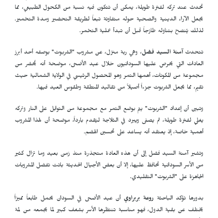
تحدث عند تركه لفترة طويلة، يمكن أن تتكون فيه نسبة من الكحول الطبيعي، مما
يجعل الآراء الدينية والصحية حوله متفاوتة تبعاً لطريقة التحضير ومدة التخمير.
لذلك يُنصح بتناوله طازجاً قبل أن تبدأ عملية التخمر.
تتحدث
آمنة السيد فضل
، وهي ربة منزل، عن مشروب "الشربوت" بوصفه أحد أبرز
العادات التي يحرص عليها السودانيون خلال عيد الأضحى، موضحة أنه يُحضر من
مجموعة من المكونات، أهمها التمر وهو المحصول الرئيسي في الولاية الشمالية حيث
تقيم، مما يجعل الشربوت جزءاً أصيلاً من تقاليد المنطقة وطقوس العيد فيها.
وتبين أن إعداد "الشربوت" يتم بوضع التمر مع مجموعة من التوابل على النار وتركه
يغلي لفترة طويلة، ثم يصفى ويبرد في الثلاجة ليُقدم بارداً، موضحة أن لهذا المشروب
أهمية خاصة، إذ يعتقد أنه يساعد على تحسين الهضم.
وتشير آمنة السيد فضل إلى أن هذه العادة متجذرة منذ زمن بعيد وما تزال كثير
من الأسر السودانية تحافظ عليها، إلا أن بعض الأجيال الحديثة باتت تفضل المشروبات
الجاهزة على "الشربوت" التقليدي.
بدورها تؤكد الباحثة
روعة بربراوي
أن عيد الأضحى في السودان يحمل طابعاً مميزاً
يختلف عن بقية الدول، فهو مناسبة تنتظرها الأسر بشغف كبير لما يجمعه من لمة