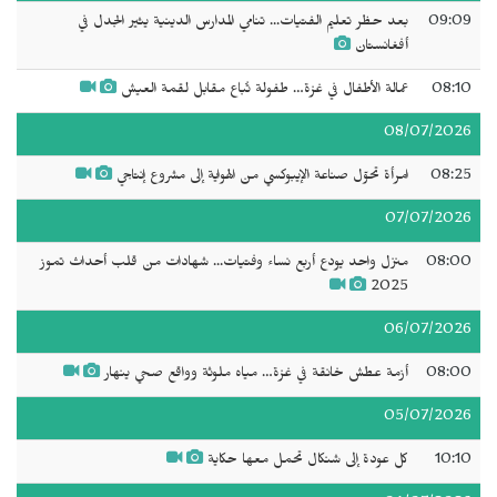
09:09
بعد حظر تعليم الفتيات... تنامي المدارس الدينية يثير الجدل في
أفغانستان
08:10
عمالة الأطفال في غزة… طفولة تُباع مقابل لقمة العيش
08/07/2026
08:25
امرأة تحوّل صناعة الإيبوكسي من الهواية إلى مشروع إنتاجي
07/07/2026
08:00
منزل واحد يودع أربع نساء وفتيات... شهادات من قلب أحداث تموز
2025
06/07/2026
08:00
أزمة عطش خانقة في غزة… مياه ملوثة وواقع صحي ينهار
05/07/2026
10:10
كل عودة إلى شنكال تحمل معها حكاية