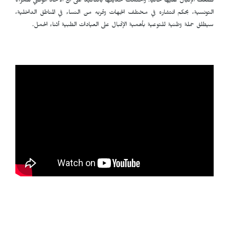
لضعف الإقبال عليها حالياً. واختمت حديثها بالتأكيد على أنّ الاتحاد الوطني للمرأة
التونسية، بحكم انتشاره في مختلف الجهات وقربه من النساء في المناطق الداخلية،
سيطلق حملة وطنية للتوعية بأهمية الإقبال على العيادات الطبية أثناء الحمل.