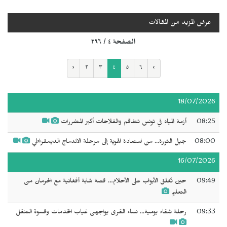
عرض المزيد من المقالات
الصفحة ٤ / ٢٩٦
‹
٢
٣
٤
٥
٦
›
18/07/2026
08:25
أزمة المياه في تونس تتفاقم والفلاحات أكبر المتضررات
08:00
جيل الثورة... من استعادة الهوية إلى مرحلة الاندماج الديمقراطي
16/07/2026
09:49
حين تُغلق الأبواب على الأحلام… قصة شابة أفغانية مع الحرمان من
التعليم
09:33
رحلة شقاء يومية... نساء القرى يواجهن غياب الخدمات وقسوة التنقل