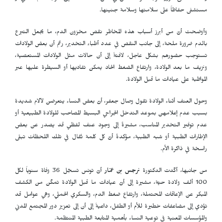
مستشفى حفاظاً على سلامتها وسلامة جنينها.
وأوضحت أنّ من أبرز أسباب هذه المخاطر نقص مخزون الدم، ما يجعل التبرع
بالدم ضرورة ملحة، إلى جانب النقص في عدد أطباء التخدير، رغم أن بعض الولادات
تستوجب حضورهم بشكل عاجل، لافتةً إلى أن حالات مثل الولادات المستعصية،
ونزيف ما بعد الولادة، وارتفاع الضغط الحاد يمكن تفاديها أو السيطرة عليها عبر
المواظبة على عيادات ما قبل الولادة.
وحول العنف أثناء الولادة تقول وصال جعفر، أنّ بعض النساء يتعرضن لآلام شديدة
بسبب عدم إعلامهن بموعد التدخل الجراحي البسيط المصاحب للولادة الطبيعية أو
عدم توفير التخدير المناسب، مشيرةً إلى وجود عنف لفظي قد يصدر عن بعض
الإطارات الطبية أو شبه الطبية، مؤكدةً أنّ كل كلمة تُقال في تلك اللحظات تبقى
راسخة في ذاكرة الأم.
من جانبها، أكّدت الدكتورة
نرجس بن عمّار
أنّ تونس تسجّل 36 وفاة سنوياً لكل
100 ألف ولادة حيّة، مشيرة إلى أنّ عيادات ما قبل الولادة تمكّن من الكشف
المبكر عن الإعاقات المحتملة، وارتفاع ضغط الدم، والسكري الحملي، وهي عوامل قد
تؤدي إلى مضاعفات خطيرة للأم أو الطفل، داعيةً إلى أن إلى تعزيز دور المجتمع المدني
والمؤسسات المعنية في توعية النساء بأهمية المتابعة الطبية المنتظمة.