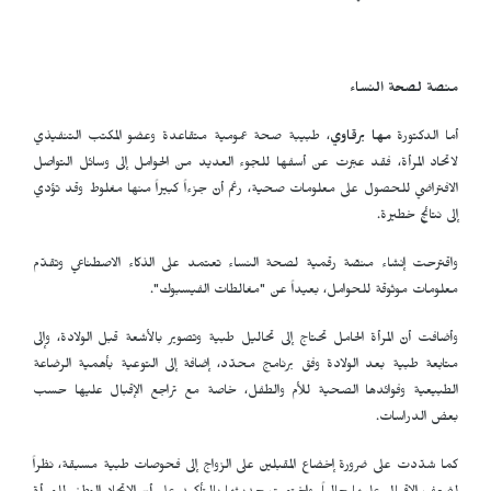
منصة لصحة النساء
أما الدكتورة
مها برقاوي
، طبيبة صحة عمومية متقاعدة وعضو المكتب التنفيذي
لاتحاد المرأة، فقد عبّرت عن أسفها للجوء العديد من الحوامل إلى وسائل التواصل
الافتراضي للحصول على معلومات صحية، رغم أنّ جزءاً كبيراً منها مغلوط وقد تؤدي
إلى نتائج خطيرة.
واقترحت إنشاء منصّة رقمية لصحة النساء تعتمد على الذكاء الاصطناعي وتقدّم
معلومات موثوقة للحوامل، بعيداً عن "مغالطات الفيسبوك".
وأضافت أنّ المرأة الحامل تحتاج إلى تحاليل طبية وتصوير بالأشعة قبل الولادة، وإلى
متابعة طبية بعد الولادة وفق برنامج محدّد، إضافة إلى التوعية بأهمية الرضاعة
الطبيعية وفوائدها الصحية للأم والطفل، خاصة مع تراجع الإقبال عليها حسب
بعض الدراسات.
كما شدّدت على ضرورة إخضاع المقبلين على الزواج إلى فحوصات طبية مسبقة، نظراً