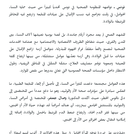
تونس ـ
تواجهه المنظومة الصحية في تونس تحدياً كبيراً من حيث حماية النساء
الحوامل، في وقت تتراجع فيه نسب الإقبال على عيادات المتابعة وترتفع فيه المخاطر
المرتبطة بالولادة.
المشهد الصحي لم يعد مجرد أرقام جامدة، بل قصة يومية تعيشها آلاف النساء بين
المدن والقرى، حيث تتقاطع الظروف الاقتصادية والاجتماعية مع هشاشة الخدمات
الصحية لتصنع واقعاً مقلقاً. فرغم الجهود المبذولة، تتواصل أزمة تراجع الإقبال على
عيادات ما قبل الولادة، وهي أزمة تغذّيها عوامل متشابكة، من بينها ارتفاع كلفة
المعيشة وصعوبة توفير مصاريف العلاج، مشقّة التنقّل في المناطق الريفية، وطول
الانتظار داخل مؤسسات الصحة العمومية التي تعاني بدورها من نقص الموارد.
هذه العوامل مجتمعة دفعت كثيراً من النساء إلى تأجيل أو إلغاء المتابعة الطبية، ما
انعكس مباشرة على مؤشرات صحة الأم والوليد، وهو ما دفع عدداً من المختصّين إلى
دقّ ناقوس الخطر، حيث أكّدت الدكتورة
وصال جعفر
، المختصة في أمراض النساء
والتوليد بالمستشفى الجامعي ببنزرت، أنّ هناك أمراضاً قد تهدّد حياة الأم أو الجنين،
من بينها فقر الدم الحاد، وارتفاع ضغط الدم المرتبط بالحمل والولادة، إضافة إلى
إمكانية انتقال بعض الجراثيم من الأم إلى الجنين.
وشدّدت على ضرورة توجّه المرأة الحامل في مثل هذه الحالات إلى أقرب قسم اسعافي أو