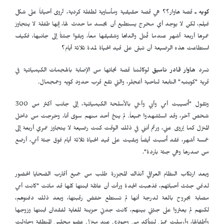
كويه ـ
قصة هاوار؟؟ هي قصة حقيقية ومأساوية لطفلة كردية، تُروى أحياناً على شكل
فيلم، لكن لا يوجد أي مخرج يستطيع أن يجسد ما حدث لها، إنها طفلة لا يتجاوز
عمرها أربعة أشهر عندما قُتل والداها وشقيقها معاً، وبقوا جثثاً إلى جانبها، فكيف
استطاعت هذه الرضيعة أن تبقى على قيد الحياة لمدة ثلاثة أيام؟
تسرد
هاوار قادر نامیق
لوكالتنا قصة نجاتها من الإصابة بالهجمات الكيميائية في
قرية "كوبتبە" التابعة لناحية أغجلر، والتي تقع قرب حدود كويه وجمجمال.
وتقول "أُصيبت أمي وأبي وأخي بالأسلحة الكيميائية، إلى جانب أكثر من 300
شخص آخر، وقد استُشهدوا جميعاً. لم ينجُ أحد منهم سوى أنا، وخرجت من داخل
المنزل كما يُروى عني، ورغم أنني في ذلك الوقت كنت رضيعة لا يتجاوز عمري أربعة إلى
خمسة أشهر، فقد أُصبت أيضاً وبقيت على قيد الحياة ثلاثة أيام فوق جثة أمي، أرضع
من صدرها وهي جثة باردة".
وبعد ارتكاب النظام العراقي آنذاك المجزرة طلب من جميع أقارب الضحايا الحضور
لدفن جثث أحبائهم، فذهبت الجدة ورأت أن عائلة ابنتها كلها قد ماتت "كانت أمي
مصابة بجروح بالغة لدرجة أنها لم تستطع خفض رقبتها، وبعد ذلك دفنوهم،
لكنهم لم يعثروا على جثتي بينهم، كانت جدتي حزينة للغاية لفقدان ابنتها وزوجها
وأطفالها، وأرسلت عمتي لتتأكد من وجودي عند منزل عضو مجلس المنطقة وحاولت