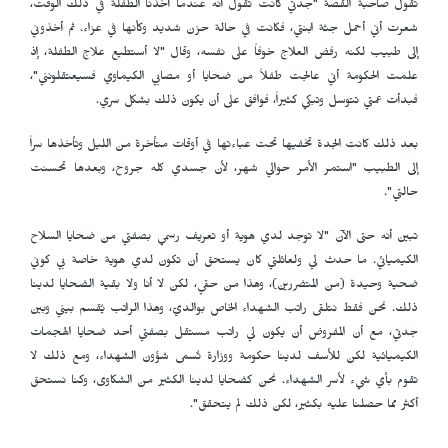
تقول صاحبة القصة "جدتي كانت تقول أنه عندما أخذنا الطفلة في ذلك الوقت،
شعرت أني أحمل جثة ابنتي، فكانت في حالة حزن شديد وكأنها في عزاء. ثم أخذوني
إلى طبيب لكنه رفض العلاج خوفاً على نفسه، وقال "لا أستطيع علاج الطفلة، إذ
علمت الحكومة أني عالجت طفلاً من ضحايا أو مصابي الكيماوي فسيعتقلونني"،
فبدأت عمتي تتوسل وتبكي كثيراً، فوافق على أن يكون ذلك بشكل سري.
بعد ذلك كانت الجدة تخفيها تحت عباءتها في أوقات متأخرة من الليل وتأخذها سراً
إلى الطبيب "استمر الأمر حوالي شهر، لأن جسدي كله جروح، وبعدها تحسنت
حالتي".
تبين أنه حتى الآن "لا توجد لدي هوية أو تعريف رسمي بصفتي من ضحايا السلاح
الكيميائي. ما حدث لي ولعائلتي كان يستحق أن تكون لدي هوية خاصة بي كوني
ضحية وحيدة (من المتضررين)، وهذا من حقي، لكن لا أنا ولا بقية الضحايا لدينا
ذلك. نحن فقط نتلقى راتب الشهداء الخاص بوالديّ، وهذا الراتب يُقسم بيني وبين
جدتي، مع أن المفروض أن يكون لي راتب مستقل بصفتي أحد ضحايا الهجمات
الكيميائية لكن للأسف لدينا حكومة ووزارة تُسمى شؤون الشهداء، ومع ذلك لا
تقوم بأي شيء لأسر الشهداء. نحن كضحايا لدينا الكثير من الشكاوى، وكنا نستحق
أكثر مما حصلنا عليه بكثير، لكن ذلك لم يتحقق".