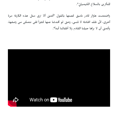
المتأثرين بالسلاح الكيميائي".
واختتمت هاوار قادر نامیق قصتها بالقول "أتمنى ألا نرى مثل هذه الكارثة مرة
أخرى، لأن تلك الحادثة لا تُنسى، وحتى لو تحدثنا عنها كثيراً فلن نتمكن من وصفها،
وأتمنى أن لا يراها جيلنا القادم ولا أطفالنا أبداً".