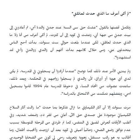
"لم أكن أعرف ما الذي حدث لعائلتي"
وتكمل قصتها بالقول "عشتُ حتى سن السنة عند جدتي والدة أمي، ثم أعادوني إلى
بيت جدتي من جهة أبي، وعشت في كويە إلى أن كبرت، لم أكن أعرف من أنا ولا ما
الذي حدث لعائلتي، لكن عندما بلغت حوالي ست سنوات، بدأت أسمع الناس
يتحدثون عني، ومن خلال كلامهم بدأت أفهم أن والدي ووالدتي وأخي قد
استشهدوا".
ولم ينتهي الأمر عند ذلك كما توضح "عندما أرادوا أن يسجلوني في المدرسة، لم يكن
لدي أي هوية أو أوراق، لأن والديّ لم يسجلوا زواجهم في المحكمة. وبعد ذلك،
ساعدت عضوات من اتحاد النساء في دخولها المدرسة عام 1994 قاموا بتسجيل
اسمي، وبفضلهم تمكنت من الالتحاق بالدراسة".
مرت سنوات إلا أن آثار الكيماوي ما تزال تذكرها بما حدث "ما زالت آثار السلاح
الكيميائي موجودة على جسدي حتى الآن. أعاني من فقر دم، وضعف شديد، وفي
أغلب الأوقات أتعرض لضيق في التنفس، كما تم طردي من المرحلة المتوسطة بسبب
عدم توافق وضعي الصحي، وحالياً أعيش في كويە بعد أن تزوجت وأنجبت أطفال، وما
أطالب به هو راتب مستقل، وهوية وتعريف رسمي لي كوني من الضحايا الوحيدين