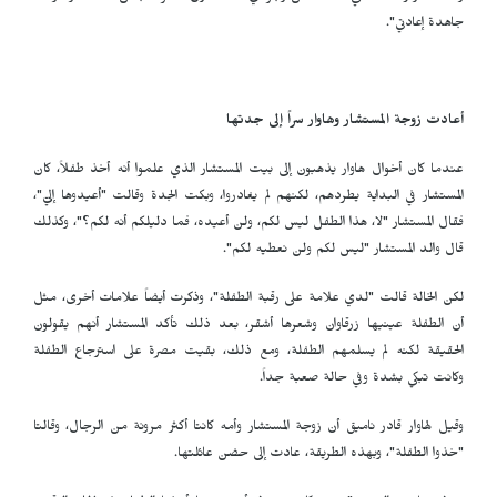
جاهدة إعادتي".
أعادت زوجة المستشار وهاوار سراً إلى جدتها
عندما كان أخوال هاوار يذهبون إلى بيت المستشار الذي علموا أنه أخذ طفلاً، كان
المستشار في البداية يطردهم، لكنهم لم يغادروا، وبكت الجدة وقالت "أعيدوها إليّ"،
فقال المستشار "لا، هذا الطفل ليس لكم، ولن أعيده، فما دليلكم أنه لكم؟"، وكذلك
قال والد المستشار "ليس لكم ولن نعطيه لكم".
لكن الخالة قالت "لدي علامة على رقبة الطفلة"، وذكرت أيضاً علامات أخرى، مثل
أن الطفلة عينيها زرقاوان وشعرها أشقر، بعد ذلك تأكد المستشار أنهم يقولون
الحقيقة لكنه لم يسلمهم الطفلة، ومع ذلك، بقيت مصرة على استرجاع الطفلة
وكانت تبكي بشدة وفي حالة صعبة جداً.
وقيل لهاوار قادر نامیق أن زوجة المستشار وأمه كانتا أكثر مرونة من الرجال، وقالتا
"خذوا الطفلة"، وبهذه الطريقة، عادت إلى حضن عائلتها.