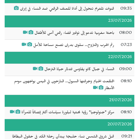
09:35
قنوات تلغرام تتحول إلى أداة للعنف الرقمي ضد النساء في إيران
23/07/2026
08:00
باحثة مغربية تدعو إلى توفير فضاء رقمي آمن للأطفال
07:23
رغم الحرب والنزوح... سلوى بدران تصنع مساحة للأمل
22/07/2026
09:00
النساء في جبال كاتو يقاومن اندثار حياة الترحال
08:10
اقتُلعت الخيام وجرفتها السيول... النازحون في اليمن يواجهون موسم
الأمطار
21/07/2026
08:10
مركز "جنولوجيا" رؤية بحثية لبلورة سياسات أكثر إنصافاً للمرأة
20/07/2026
09:21
قبل شروق الشمس نساء حلبجة يبدأن رحلة الكد في حقول البطاطا