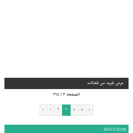
عرض المزيد من المقالات
الصفحة ٣ / ٢٩٥
‹
١
٢
٣
٤
٥
›
24/07/2026