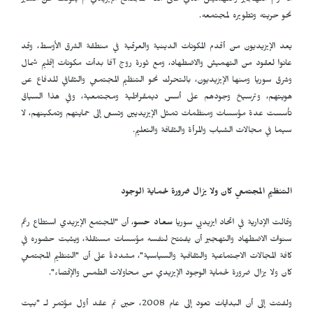
أنه رغم التهجير والتهميش الذي عانى منه المجتمع الإيزيدي لم يتوقف عن السير
نحو حريته وتطويره لمجتمعه.
يعد الإيزيديون من أقدم المكونات الدينية والعرقية في منطقة الشرق الأوسط، وقد
عانوا لعقود من التهميش والاضطهاد، ومع ثورة روج آفا بدأت مكونات إقليم شمال
وشرق سوريا ومنها الإيزيديون، بالتحرك نحو التنظيم المجتمعي والثقافي للدفاع عن
هويتهم، وترسيخ وجودهم على أسس ديمقراطية ومجتمعية، وفي هذا السياق
تأسست عدة مؤسسات ومنظمات تمثل الإيزيديين وتسعى إلى حمايتهم وتمكينهم، لا
سيما في مجالات الشباب والمرأة والثقافة والتعليم.
التنظيم المجتمعي كان ولا يزال ضرورة لحماية الوجود
وقالت الإدارية في اتحاد ايزيديي سوريا
سعاد حسو
، أن "المجتمع الإيزيدي استطاع رغم
سنوات الاضطهاد والتهجير أن يفتتح لنفسه مؤسسات مستقلة، ويثبت حضوره في
كافة المجالات الاجتماعية والثقافية والسياسية"، مشددةً على أن "التنظيم المجتمعي
كان ولا يزال ضرورة لحماية الوجود الإيزيدي من محاولات الطمس والإقصاء".
ولفتت إلى أن البدايات تعود إلى عام 2008، حين تم عقد أول مؤتمر لـ "بيت