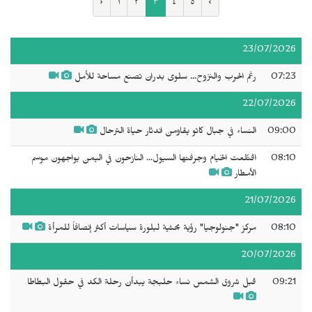
‹
١
٢
٣
٤
٥
›
23/07/2026
07:23
رغم الحرب والنزوح... سلوى بدران تصنع مساحة للأمل
22/07/2026
09:00
النساء في جبال كاتو يقاومن اندثار حياة الترحال
08:10
اقتُلعت الخيام وجرفتها السيول... النازحون في اليمن يواجهون موسم
الأمطار
21/07/2026
08:10
مركز "جنولوجيا" رؤية بحثية لبلورة سياسات أكثر إنصافاً للمرأة
20/07/2026
09:21
قبل شروق الشمس نساء حلبجة يبدأن رحلة الكد في حقول البطاطا