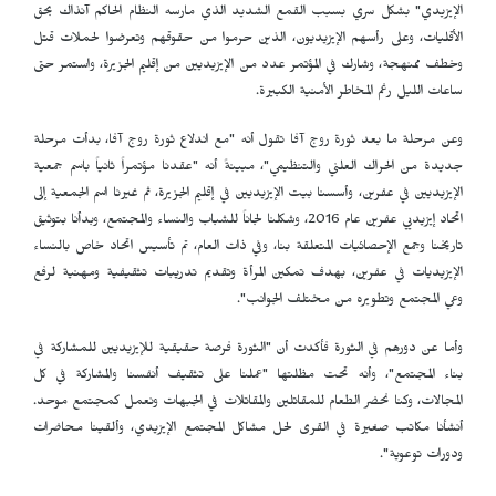
الإيزيدي" بشكل سري بسبب القمع الشديد الذي مارسه النظام الحاكم آنذاك بحق
الأقليات، وعلى رأسهم الإيزيديون، الذين حرموا من حقوقهم وتعرضوا لحملات قتل
وخطف ممنهجة، وشارك في المؤتمر عدد من الإيزيديين من إقليم الجزيرة، واستمر حتى
ساعات الليل رغم المخاطر الأمنية الكبيرة.
وعن مرحلة ما بعد ثورة روج آفا تقول أنه "مع اندلاع ثورة روج آفا، بدأت مرحلة
جديدة من الحراك العلني والتنظيمي"، مبينةً أنه "عقدنا مؤتمراً ثانياً باسم جمعية
الإيزيديين في عفرين، وأسسنا بيت الإيزيديين في إقليم الجزيرة، ثم غيرنا اسم الجمعية إلى
اتحاد إيزيديي عفرين عام 2016، وشكلنا لجاناً للشباب والنساء والمجتمع، وبدأنا بتوثيق
تاريخنا وجمع الإحصائيات المتعلقة بنا، وفي ذات العام، تم تأسيس اتحاد خاص بالنساء
الإيزيديات في عفرين، بهدف تمكين المرأة وتقديم تدريبات تثقيفية ومهنية لرفع
وعي المجتمع وتطويره من مختلف الجوانب".
وأما عن دورهم في الثورة فأكدت أن "الثورة فرصة حقيقية للإيزيديين للمشاركة في
بناء المجتمع"، وأنه تحت مظلتها "عملنا على تثقيف أنفسنا والمشاركة في كل
المجالات، وكنا نحضر الطعام للمقاتلين والمقاتلات في الجبهات ونعمل كمجتمع موحد.
أنشأنا مكاتب صغيرة في القرى لحل مشاكل المجتمع الإيزيدي، وألقينا محاضرات
ودورات توعوية".