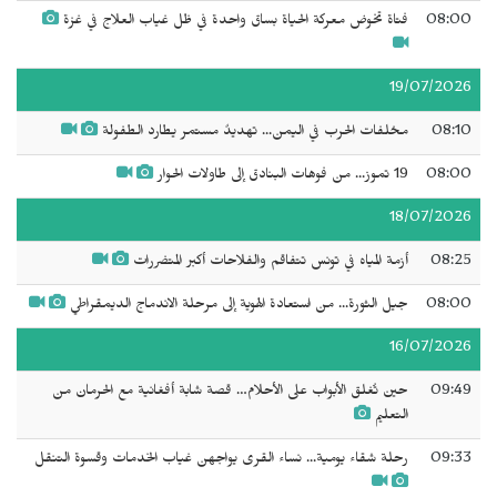
08:00
فتاة تخوض معركة الحياة بساق واحدة في ظل غياب العلاج في غزة
19/07/2026
08:10
مخلفات الحرب في اليمن... تهديدٌ مستمر يطارد الطفولة
08:00
19 تموز... من فوهات البنادق إلى طاولات الحوار
18/07/2026
08:25
أزمة المياه في تونس تتفاقم والفلاحات أكبر المتضررات
08:00
جيل الثورة... من استعادة الهوية إلى مرحلة الاندماج الديمقراطي
16/07/2026
09:49
حين تُغلق الأبواب على الأحلام… قصة شابة أفغانية مع الحرمان من
التعليم
09:33
رحلة شقاء يومية... نساء القرى يواجهن غياب الخدمات وقسوة التنقل