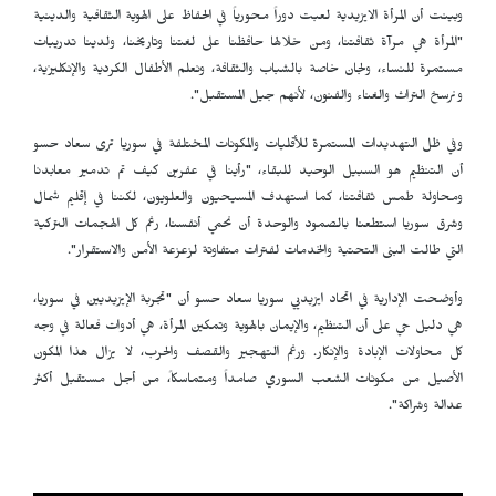
وبينت أن المرأة الايزيدية لعبت دوراً محورياً في الحفاظ على الهوية الثقافية والدينية
"المرأة هي مرآة ثقافتنا، ومن خلالها حافظنا على لغتنا وتاريخنا، ولدينا تدريبات
مستمرة للنساء، ولجان خاصة بالشباب والثقافة، ونعلم الأطفال الكردية والإنكليزية،
ونرسخ التراث والغناء والفنون، لأنهم جيل المستقبل".
وفي ظل التهديدات المستمرة للأقليات والمكونات المختلفة في سوريا ترى سعاد حسو
أن التنظيم هو السبيل الوحيد للبقاء، "رأينا في عفرين كيف تم تدمير معابدنا
ومحاولة طمس ثقافتنا، كما استهدف المسيحيون والعلويون، لكننا في إقليم شمال
وشرق سوريا استطعنا بالصمود والوحدة أن نحمي أنفسنا، رغم كل الهجمات التركية
التي طالت البنى التحتية والخدمات لفترات متفاوتة لزعزعة الأمن والاستقرار".
وأوضحت الإدارية في اتحاد ايزيديي سوريا سعاد حسو أن "تجربة الإيزيديين في سوريا،
هي دليل حي على أن التنظيم، والإيمان بالهوية وتمكين المرأة، هي أدوات فعالة في وجه
كل محاولات الإبادة والإنكار. ورغم التهجير والقصف والحرب، لا يزال هذا المكون
الأصيل من مكونات الشعب السوري صامداً ومتماسكاً، من أجل مستقبل أكثر
عدالة وشراكة".