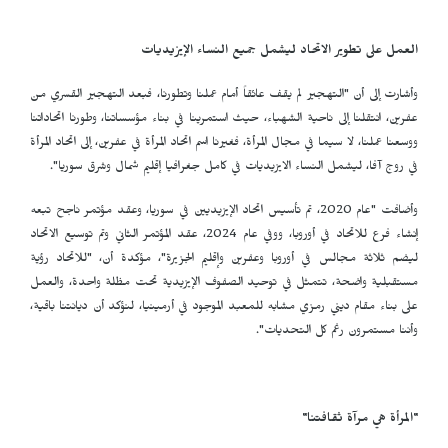
العمل على تطوير الاتحاد ليشمل جميع النساء الإيزيديات
وأشارت إلى أن "التهجير لم يقف عائقاً أمام عملنا وتطورنا، فبعد التهجير القسري من
عفرين، انتقلنا إلى ناحية
الشهباء، حيث استمرينا في بناء مؤسساتنا، وطورنا اتحاداتنا
ووسعنا عملنا، لا سيما في مجال المرأة، فغيرنا اسم اتحاد المرأة في عفرين، إلى اتحاد المرأة
في روج آفا، ليشمل النساء الايزيديات في كامل جغرافيا إقليم شمال وشرق سوريا".
وأضافت "عام 2020، تم تأسيس اتحاد الإيزيديين في سوريا، وعقد مؤتمر ناجح تبعه
إنشاء فرع للاتحاد في أوروبا، ووفي عام 2024، عقد المؤتمر الثاني وتم توسيع الاتحاد
ليضم ثلاثة مجالس في أوروبا وعفرين وإقليم الجزيرة"، مؤكدة أن، "للاتحاد رؤية
مستقبلية واضحة، تتمثل في توحيد الصفوف الإيزيدية تحت مظلة واحدة، والعمل
على بناء مقام ديني رمزي مشابه للمعبد الموجود في أرمينيا، لنؤكد أن ديانتنا باقية،
وأننا مستمرون رغم كل التحديات".
"المرأة هي مرآة ثقافتنا
"