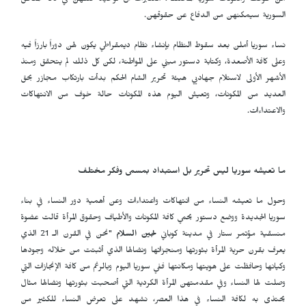
من طوائف ومكونات سوريا المختلفة، معتبرات أن توحيد صفهن في كافة المناطق
السورية سيمكنهن من الدفاع عن حقوقهن.
نساء سوريا أملن بعد سقوط النظام بإنشاء نظام ديمقراطي يكون لهن دوراً بارزاً فيه
وعلى كافة الأصعدة، وكتابة دستور مبني على المواطنة، لكن كل ذلك لم يتحقق ومنذ
الأشهر الأولى لاستلام جهاديي هيئة تحرير الشام الحكم بدأت بارتكاب مجازر بحق
العديد من المكونات، وتعيش اليوم هذه المكونات حالة خوف من الانتهاكات
والاعتداءات.
ما تعيشه سوريا ليس تحرير بل استبداد بمسمى وفكر مختلف
وحول ما تعيشه النساء من انتهاكات واعتداءات وعن أهمية دور النساء في بناء
سوريا الجديدة ووضع دستور يحمي كافة المكونات والأطياف وحقوق المرأة قالت عضوة
منسقية مؤتمر ستار في مدينة كوباني
لجين السلام
"نحن في القرن الـ 21 الذي
يعرف بقرن حرية المرأة بثورتها ومنجزاتها ونضالها الذي أثبتت من خلاله وجودها
وكيانها وحافظت على هويتها ومكانتها ففي سوريا اليوم وبالرغم من كافة الإنجازات التي
وصلت لها النساء وفي مقدمتهن المرأة الكردية التي أصحبت بثورتها ونضالها مثال
يحتذى به لكافة النساء في هذا العصر، نشهد على تعرض النساء للكثير من