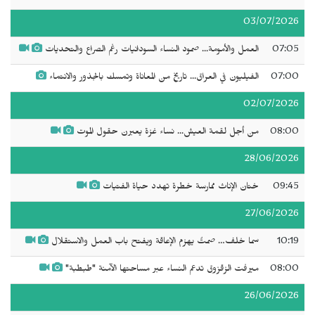
03/07/2026
07:05
العمل والأمومة... صمود النساء السودانيات رغم الصراع والتحديات
07:00
الفيليون في العراق... تاريخ من المعاناة وتمسك بالجذور والانتماء
02/07/2026
08:00
من أجل لقمة العيش... نساء غزة يعبرن حقول الموت
28/06/2026
09:45
ختان الإناث ممارسة خطرة تهدد حياة الفتيات
27/06/2026
10:19
سما خلف… صمتٌ يهزم الإعاقة ويفتح باب العمل والاستقلال
08:00
ميرفت الزقزوق تدعم النساء عبر مساحتها الآمنة "طبطبة"
26/06/2026