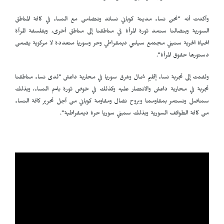
وأكدت أنه "نحن نساء مدينة كوباني نساند ونتضامن مع النساء في كافة المناطق
السورية وبنضالنا سنمد ثورة المرأة في مناطقنا إلى مناطق أخرى، وبفلسفة المرأة
الحياة الحرية سنبني مجتمع سياسي ديمقراطي وحر وسوريا متعددة لا مركزية يضمن
دستورها حقوق المرأة".
ولفتت إلى تجربة نساء إقليم شمال وشرق سوريا في محاربة داعش "لدى نساء مناطقنا
تجربة في محاربة داعش والانتصار عليه وكذلك في خوض ثورة باسم النساء، وبذلك
سنناضل ونستمر بمقاومتنا وبروح نضال ومقاومة كوباني من أجل تحرير كافة النساء
من كافة الطوائف السورية وبذلك سنبني سوريا حرة ديمقراطية".