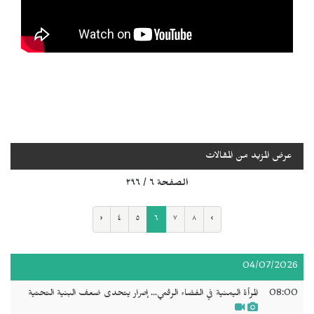
عرض المزيد من المقالات
الصفحة ٦ / ٢٩٦
‹
٤
٥
٦
٧
٨
›
04/07/2026
08:00
المرأة اليمنية في الفضاء الرقمي... إصرار يتحدى ضعف البنية التحتية