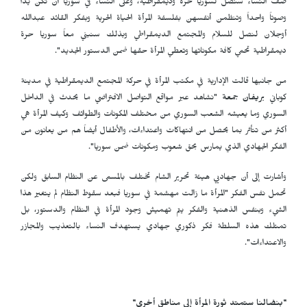
صف النساء سنصل لسوريا حرة وديمقراطية، وعلى النساء في سوريا أن تكن يداً
وصوتاً واحداً وتنظمن أنفسهن بفلسفة المرأة الحياة الحرية وبفكر القائد عبدالله
أوجلان لنصل للسلام والمجتمع الديمقراطي وبذلك سنبني معاً سوريا حرة
ديمقراطية تحمي كافة مكوناتها وتعطي المرأة حقها ضمن الدستور الجديد".
من جانبها قالت الإدارية في مكتب المرأة في حركة المجتمع الديمقراطية في مدينة
كوباني
بريفان جمعة
"نشاهد عبر مواقع التواصل الافتراضي ما يحدث في الداخل
السوري وما يعيشه الشعب السوري من مختلف المكونات والطوائف وكيف المرأة هي
أكثر من تتأثر بما يحصل من انتهاكات واعتداءات، والأطفال أيضاً هم من يعانون من
الفكر الجهادي الذي يمارس بحق شعوب ومكونات ضمن سوريا".
وأشارت إلى أن جهاديي هيئة تحرير الشام تختلف بالمسمى عن النظام السابق ولكن
تحمل نفس الفكر "المرأة ما زالت مهشمة في سوريا فبعد سقوط النظام لم يتغير هذا
الشيء وبنفس الذهنية والفكر يتم تهميش وجود المرأة في النظام والدستور، بل
تمتلك هذه السلطة فكر ذكوري جهادي يستهدف النساء بالتعذيب والمجازر
والاعتداءات".
"بنضالنا ستمتد ثورة المرأة إلى مناطق أخرى
"