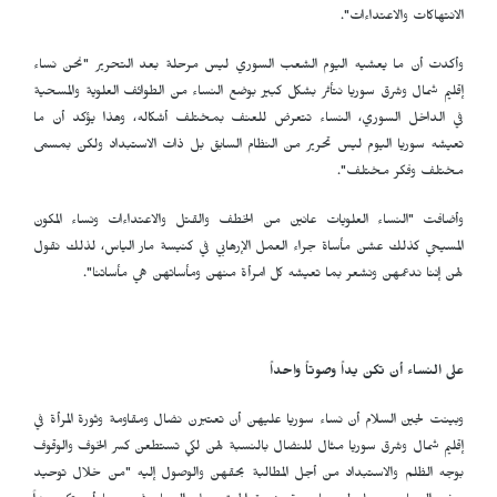
الانتهاكات والاعتداءات".
وأكدت أن ما يعشيه اليوم الشعب السوري ليس مرحلة بعد التحرير "نحن نساء
إقليم شمال وشرق سوريا نتأثر بشكل كبير بوضع النساء من الطوائف العلوية والمسحية
في الداخل السوري، النساء تتعرض للعنف بمختلف أشكاله، وهذا يؤكد أن ما
تعيشه سوريا اليوم ليس تحرير من النظام السابق بل ذات الاستبداد ولكن بمسمى
مختلف وفكر مختلف".
وأضافت "النساء العلويات عانين من الخطف والقتل والاعتداءات ونساء المكون
المسيحي كذلك عشن مأساة جراء العمل الإرهابي في كنيسة مار الياس، لذلك نقول
لهن إننا ندعمهن ونشعر بما تعيشه كل امرأة منهن ومأساتهن هي مأساتنا".
على النساء أن تكن يداً وصوتاً واحداً
وبينت لجين السلام أن نساء سوريا عليهن أن تعتبرن نضال ومقاومة وثورة المرأة في
إقليم شمال وشرق سوريا مثال للنضال بالنسبة لهن لكي تستطعن كسر الخوف والوقوف
بوجه الظلم والاستبداد من أجل المطالبة بحقهن والوصول إليه "من خلال توحيد