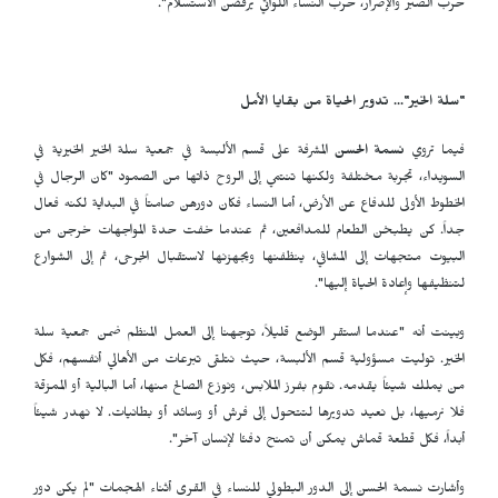
حرب الصبر والإصرار، حرب النساء اللواتي يرفضن الاستسلام".
"سلة الخير"... تدوير الحياة من بقايا الأمل
فيما تروي
نسمة الحسن
المشرفة على قسم الألبسة في جمعية سلة الخير الخيرية في
السويداء، تجربة مختلفة ولكنها تنتمي إلى الروح ذاتها من الصمود "كان الرجال في
الخطوط الأولى للدفاع عن الأرض، أما النساء فكان دورهن صامتاً في البداية لكنه فعال
جداً. كن يطبخن الطعام للمدافعين، ثم عندما خفت حدة المواجهات خرجن من
البيوت متجهات إلى المشافي، ينظفنها ويجهزنها لاستقبال الجرحى، ثم إلى الشوارع
لتنظيفها وإعادة الحياة إليها".
وبينت أنه "عندما استقر الوضع قليلاً، توجهنا إلى العمل المنظم ضمن جمعية سلة
الخير. توليت مسؤولية قسم الألبسة، حيث نتلقى تبرعات من الأهالي أنفسهم، فكل
من يملك شيئاً يقدمه. نقوم بفرز الملابس، ونوزع الصالح منها، أما البالية أو الممزقة
فلا نرميها، بل نعيد تدويرها لتتحول إلى فرش أو وسائد أو بطانيات. لا نهدر شيئاً
أبداً، فكل قطعة قماش يمكن أن تمنح دفئا لإنسان آخر".
وأشارت نسمة الحسن إلى الدور البطولي للنساء في القرى أثناء الهجمات "لم يكن دور