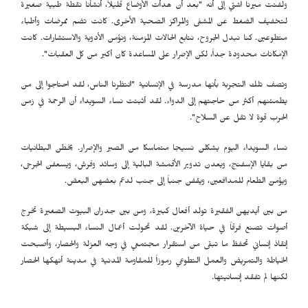
ولفتت ميرنا اشتي إلى أنه "بعد أن هدأت الأوضاع قليلاً، أنشأنا نقطة طبية صغيرة
لتخفيف الضغط عن المشفى والمراكز الصحية الأخرى. كانت تضم ممرضات وأطباء
متطوعين. كنا نبدل الجروح، نتابع الحالات المزمنة، ونؤمن الأدوية والاستشارات. كانت
الإمكانات محدودة جداً، لكن الإصرار على المساعدة كان أكبر من كل العقبات".
وتصف تلك التجربة بأنها مدرسة في الإنسانية "انتظرنا الناس، لقد احتاجوا إلى من
يطمئنهم أكثر من حاجتهم إلى الدواء. لقد أثبتت نساء السويداء أن الرحمة في زمن
الحرب قوة لا تقل عن السلاح".
نساء السويداء اليوم يشكلن نسيجا متماسكا من الصبر والإصرار. يخطن البطانيات
من بقايا الإسفنج، ويعدن تدوير الأقمشة البالية إلى وسائد وفرش، ويسعفن الجرحى،
ويؤمنّ الطعام للمدافعين، ويقفن جنباً إلى جنب لدعم بعضهن البعض.
من بين أيديهن الفقيرة تولد أفعال كبيرة، ومن بين جدران البيوت الصغيرة تخرج
أصوات تصنع فرقاً في حياة الآخرين. لقد تحولت أعمال النساء البسيطة إلى شبكة
إنقاذ إنساني تحفظ ما تبقى من استقرار مجتمعي في وجه العزلة والحصار، وأصبحت
الخياطة والتمريض والعمل التطوعي رموزاً للمقاومة المدنية في مدينة أنهكها الحصار
لكنها لم تفقد إنسانيتها.