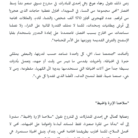
وعن ذلك تقول
رجاء عريج
وهي إحدى المبادرات في مشروع نسوي صغير نشأ وسط
الحصار "نحن مجموعة من النساء في السويداء، نحاول تغطية حاجات الذين هجروا
من قراهم. عدد المهجرين تجاوز 170 ألف شخص، والشتاء قادم، والعائلات بحاجة
إلى فُرش وبطانيات ومخدات، لكننا لا نملك القدرة المالية على الشراء، ولا تصلنا
مساعدات من الخارج بسبب الحصار، فاعتمدنا على إعادة التدوير باستخدام بقايا
الإسفنج والفرش القديمة ونوزعها على الأسر المحتاجة".
وأضافت "اجتمعنا نساء الحي، كل واحدة تساعد حسب قدرتها، والبعض يملكن
خبرة في الخياطة، وأخريات يقدمن ما تيسر من وقت أو جهد، ونعمل بأدوات
بسيطة جداً حتى آلات الخياطة التي نستخدمها يدوية لأن الكهرباء مقطوعة، ومن لا
شيء صنعنا شيئاً، فقط لنمنح الدفء لأهلنا الذين فقدوا كل شيء".
"سلاحنا الإبرة والخيط"
و
عناية كمال
هي إحدى المشاركات في المشروع تقول "سلاحنا الإبرة والخيط"، مشيرةً
إلى أنه "بدأنا من فكرة صغيرة، فقط لنساند أبناءنا وإخواننا على الجبهات. نحن لا
نحمل السلاح، لكننا نحارب بطريقتنا الخاصة نحمي، وندعم، ونبقي الحياة مستمرة. هي