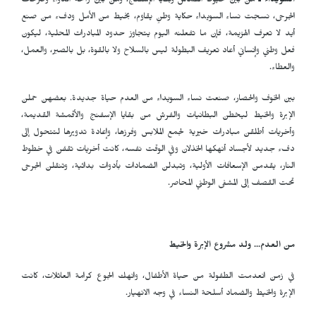
السويداء ـ
من بين خيوط القماش وبقايا الإسفنج، ومن بين رائحة الدواء وصرخات
الجرحى، نسجت نساء السويداء حكاية وطنٍ يقاوم، بخيط من الأمل ودفء من صنع
أيد لا تعرف الهزيمة، فإن ما تفعلنه اليوم يتجاوز حدود المبادرات المحلية، ليكون
فعل وطني وإنساني أعاد تعريف البطولة ليس بالسلاح ولا بالقوة، بل بالصبر، والعمل،
والعطاء.
بين الخوف والحصار، صنعت نساء السويداء من العدم حياة جديدة. بعضهن حملن
الإبرة والخيط ليخطن البطانيات والفرش من بقايا الإسفنج والأقمشة القديمة،
وأخريات أطلقن مبادرات خيرية لجمع الملابس وفرزها، وإعادة تدويرها لتتحول إلى
دفء جديد لأجساد أنهكها الخذلان وفي الوقت نفسه، كانت أخريات تقفن في خطوط
النار، يقدمن الإسعافات الأولية، وتبدلن الضمادات بأدوات بدائية، وتنقلن الجرحى
تحت القصف إلى المشفى الوطني المحاصر.
من العدم... ولد مشروع الإبرة والخيط
في زمن انعدمت الطفولة من حياة الأطفال، وانهك الجوع كرامة العائلات، كانت
الإبرة والخيط والضماد أسلحة النساء في وجه الانهيار.