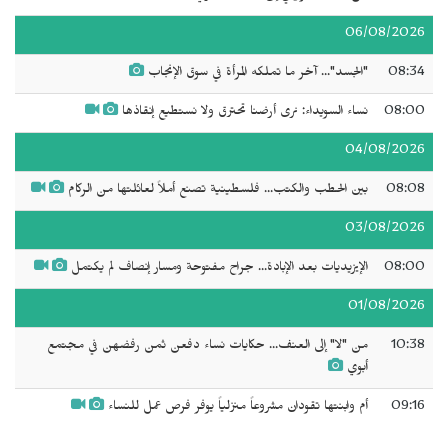
06/08/2026
08:34
"الجسد"... آخر ما تملكه المرأة في سوق الإنجاب
08:00
نساء السويداء: نرى أرضنا تحترق ولا نستطيع إنقاذها
04/08/2026
08:08
بين الحطب والكتب... فلسطينية تصنع أملاً لعائلتها من الركام
03/08/2026
08:00
الإيزيديات بعد الإبادة... جراح مفتوحة ومسار إنصاف لم يكتمل
01/08/2026
10:38
من "لا" إلى العنف... حكايات نساء دفعن ثمن رفضهن في مجتمع
أبوي
09:16
أم وابنتها تقودان مشروعاً منزلياً يوفر فرص عمل للنساء