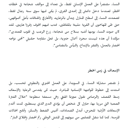
النساء مقتصراً على العمل الإنساني فقط، بل تعداه إلى مواقف شجاعة في لحظات
الخطر. فعندما دخل داعش إلى إحدى القرى، لم يكن فيها سوى ستة رجال فقط،
فصعدت النساء إلى اسطح المنازل وبدأن بالزغاريد والأهازيج والهتافات بأعلى أصواتهن،
حتى ظن المهاجمون أن القرية مليئة بالمقاتلين، فدب فيهم الخوف وفروا هاربين. لقد
كان صوت النساء يومها أشبه بسلاح من شجاعة، زرع الرعب في قلوب المعتدين"،
مؤكدةً أن هذه ليست مجرد أعمال خيرية، بل فعل مقاومة حقيقي "نحن نواجه
الحصار بالعمل، والفقر بالإبداع، واليأس بالتضامن".
الإسعاف في زمن الخطر
لم تقتصر مشاركة النساء في السويداء على العمل الخيري والتطوعي فحسب، بل
امتدت إلى خطوط المواجهة الإنسانية المباشرة، حيث كن يقدمن الرعاية والإسعاف
وسط القصف والرصاص تقول
ميرنا اشتي
وهي مسعفة متطوعة "خلال الفترة
الصعبة التي مررنا بها، حاول كل شخص أن يؤدي الدور الذي يستطيع. كنت أقدم
الإسعافات الأولية للجرحى، أبدل الضمادات، أقيس الضغط والسكر، وأتابع الحالات
المزمنة. كما كنا ننقل المصابين من بيوتهم إلى المشفى الوطني رغم الحصار وإطلاق النار".