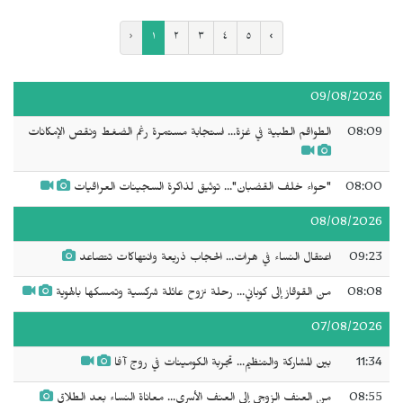
‹
١
٢
٣
٤
٥
›
09/08/2026
08:09
الطواقم الطبية في غزة... استجابة مستمرة رغم الضغط ونقص الإمكانات
08:00
"حواء خلف القضبان"... توثيق لذاكرة السجينات العراقيات
08/08/2026
09:23
اعتقال النساء في هرات... الحجاب ذريعة وانتهاكات تتصاعد
08:08
من القوقاز إلى كوباني... رحلة نزوح عائلة شركسية وتمسكها بالهوية
07/08/2026
11:34
بين المشاركة والتنظيم... تجربة الكومينات في روج آفا
08:55
من العنف الزوجي إلى العنف الأسري... معاناة النساء بعد الطلاق