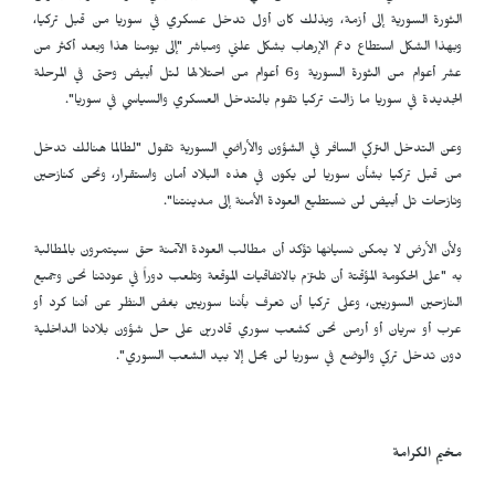
الثورة السورية إلى أزمة، وبذلك كان أول تدخل عسكري في سوريا من قبل تركيا،
وبهذا الشكل استطاع دعم الإرهاب بشكل علني ومباشر "إلى يومنا هذا وبعد أكثر من
عشر أعوام من الثورة السورية و6 أعوام من احتلالها لتل أبيض وحتى في المرحلة
الجديدة في سوريا ما زالت تركيا تقوم بالتدخل العسكري والسياسي في سوريا".
وعن التدخل التركي السافر في الشؤون والأراضي السورية تقول "لطالما هنالك تدخل
من قبل تركيا بشأن سوريا لن يكون في هذه البلاد أمان واستقرار، ونحن كنازحين
ونازحات تل أبيض لن نستطيع العودة الأمنة إلى مدينتنا".
ولأن الأرض لا يمكن نسيانها تؤكد أن مطالب العودة الآمنة حق سيتمرون بالمطالبة
به "على الحكومة المؤقتة أن تلتزم بالاتفاقيات الموقعة وتلعب دوراً في عودتنا نحن وجميع
النازحين السوريين، وعلى تركيا أن تعرف بأننا سوريين بغض النظر عن أننا كرد أو
عرب أو سريان أو أرمن نحن كشعب سوري قادرين على حل شؤون بلادنا الداخلية
دون تدخل تركي والوضع في سوريا لن يحل إلا بيد الشعب السوري".
مخيم الكرامة