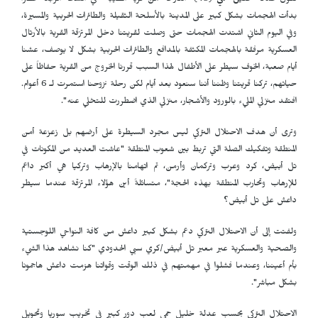
تقول
عدلة خليل حمي
(48) النازحة من قرية الطيبة "في الساعة الرابعة عصراً
بدأت الهجمات بشكل كبير على المدينة بالأسلحة الثقيلة والطائرات الحربية والمسيرة،
وفي اليوم الثاني اشتدت الهجمات حتى وصلت لقريتنا دخل المرتزقة القرية بالأرتال
العسكرية مرفقة بالهجمات المكثفة بالمدافع والطائرات الحربية بشكل لا يوصف، عشنا
أيام صعبة، الخوف سيطر على الأطفال لهذا السبب قررنا الخروج من القرية حفاظاً على
حياتهم، تركنا قريتنا وظننا أننا سنعود بعد أيام لكن رحلة نزوحنا استمرت لـ 6 أعوام.
افتقد منزلي المليء بالورود والأشجار، منزلي الذي اضطررت للتخلي عنه".
وترى أن هدف الاحتلال التركي ليس مجرد السيطرة على أرضهم بل زعزعة أمن
المنطقة وتفكيك الصلة التي تربط بين شعوب المنطقة "عاشت العديد من المكونات في
تل أبيض، كرد وعرب وتركمان وأرمن، تم اتهامنا بالإرهاب وتركيا هي أكبر داعم
للإرهاب وتحارب المنطقة بهذه الحجة"، متسائلةً أين هؤلاء المرتزقة عندما سيطر
داعش على تل أبيض؟
ولفتت إلى أن الاحتلال التركي دعم بشكل كبير داعش من كافة النواحي اللوجستية
والصحية والعسكرية عبر معبر تل أبيض/كري سبي الحدودي "كنا نشاهد هذا الشيء
بأم أعيننا، وعندما فشلوا في مهمتهم في ذلك الوقت وقواتنا هزمت داعش هاجمونا
بشكل مباشر".
الاحتلال التركي بحسب عدلة خليل حمي لعب دور كبير في تخريب سوريا وتحويل