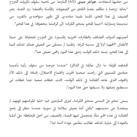
من جانبها استعادت
جواهر عيسى
(45) النازحة من ناحية سلوك ذكريات النزوح
"بداية نزوحنا لم نتأقلم عشنا الكثير من الصعوبات والمأساة وتحملنا برد الشتاء وحر
الصيف في هذا المخيم، لكننا بقينا صامدين لكي نكون متواجدين بالقرب من
مدينتنا ومنازلنا. أسمينا المخيم بمخيم الكرامة لأن كرامتنا محفوظة في هذا المخيم".
أجبرتهم أصوات القذائف والطائرات الحربية والمسيرة على النزوح للحفاظ على حياة
الأطفال "اتجهنا أولاً إلى مدينة الرقة، ولكننا لم نتمكن من العيش هناك لذلك أتينا
إلى هذا المخيم، ومنذ ذلك الوقت وحتى هذا اليوم ونحن نعيش هنا".
المشاهد المؤلمة ما تزال عالقة في الذاكرة "عندما خرجنا من سلوك رأينا بأعيننا
جثامين المدنيين التي راحت ضحية الحرب وأطماع الاحتلال، إضافة إلى ذلك الألم
والخوف الذي عاشه أطفالنا في ذلك الوقت، كانت لحظات صعبة جداً لحظات لن
نستطيع وصفها ولا نسيانها حتى هذا اليوم".
يسمى مخيم تل السمن بمخيم الكرامة، فيرى النازحين فيه حماية لكرامتهم كونهم لم
يبتعدوا عن مدينتهم "يكفي أننا نعيش ببلادنا في سوريا، عندما ننظر إلى وضع
أطفالنا في هذه الخيم نتألم ونتحمل فيها الشتاء والصيف من أجل المحافظة على أملنا
بالعودة إلى ديارنا، لذلك نطالب بتأمين عودة آمنة لنا".