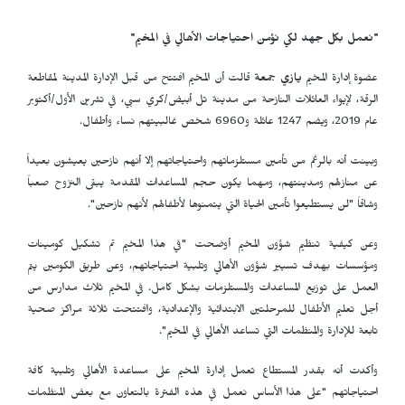
"نعمل بكل جهد لكي نؤمن احتياجات الأهالي في المخيم"
عضوة إدارة المخيم
يازي جمعة
قالت أن المخيم افتتح من قبل الإدارة المدينة لمقاطعة
الرقة، لإيواء العائلات النازحة من مدينة تل أبيض/كري سبي، في تشرين الأول/أكتوبر
عام 2019، ويضم 1247 عائلة و6960 شخص غالبيتهم نساء وأطفال.
وبينت أنه بالرغم من تأمين مستلزماتهم واحتياجاتهم إلا أنهم نازحين يعيشون بعيداً
عن منازلهم ومدينتهم، ومهما يكون حجم المساعدات المقدمة يبقى النزوح صعباً
وشاقاً "لن يستطيعوا تأمين الحياة التي يتمنوها لأطفالهم لأنهم نازحين".
وعن كيفية تنظيم شؤون المخيم أوضحت "في هذا المخيم تم تشكيل كومينات
ومؤسسات بهدف تسيير شؤون الأهالي وتلبية احتياجاتهم، وعن طريق الكومين يتم
العمل على توزيع المساعدات والمستلزمات بشكل كامل. في المخيم ثلاث مدارس من
أجل تعليم الأطفال للمرحلتين الابتدائية والإعدادية، وافتتحت ثلاثة مراكز صحية
تابعة للإدارة والمنظمات التي تساعد الأهالي في المخيم".
وأكدت أنه بقدر المستطاع تعمل إدارة المخيم على مساعدة الأهالي وتلبية كافة
احتياجاتهم "على هذا الأساس نعمل في هذه الفترة بالتعاون مع بعض المنظمات