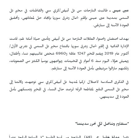
عين عيسى ـ
طالبت النازحات من تل أبيض/كري سبي والقاطنات في مخيم تل
السمن بمدينة عين عيسى بإقليم شمال وشرق سوريا بإيجاد حل لمعاناتهن، وتحقيق
العودة الآمنة إلى منازلهن.
بهدف احتضان واحتواء العائلات النازحة من تل أبيض وتأمين حياة أمانة لهم، قامت
الإدارة الذاتية في إقليم شمال وشرق سوريا بافتتاح مخيم تل السمن في تشرين الأول/
أكتوبر عام 2019 ويضم المخيم 1247 عائلة و6960 شخص غالبيتهم نساء وأطفال،
ويعيش هؤلاء اليوم منذ 6 أعوام في المخيمات ويواجهون يومياً الكثير من الصعوبات،
ولكنهم مازالوا مرتبطين بأمل العودة الآمنة إلى منازلهم.
في الذكرى السادسة لاحتلال تركيا لمدينة تل أبيض/كري سبي توجهت وكالتنا إلى
مخيم تل السمن التابع لمقاطعة الرقة لرصد حال النساء في المخيم وتمسكهن بأمل
العودة إلى مدينتهن.
"سنقاوم ونناضل لكي نحرر مدينتنا"