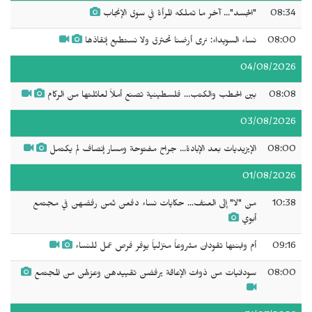
08:34
"الجسد"... آخر ما تملكه المرأة في سوق الإنجاب
08:00
نساء السويداء: نرى أرضنا تحترق ولا نستطيع إنقاذها
04/08/2026
08:08
بين الحطب والكتب... فلسطينية تصنع أملاً لعائلتها من الركام
03/08/2026
08:00
الإيزيديات بعد الإبادة... جراح مفتوحة ومسار إنصاف لم يكتمل
01/08/2026
10:38
من "لا" إلى العنف... حكايات نساء دفعن ثمن رفضهن في مجتمع
أبوي
09:16
أم وابنتها تقودان مشروعاً منزلياً يوفر فرص عمل للنساء
08:00
سودانيات من ذوات الإعاقة يرفضن تقييدهن وعزلهن من المجتمع