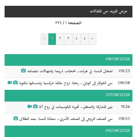
عرض المزيد من المقالات
الصفحة ١ / ٢٩٦
‹
١
٢
٣
٤
٥
›
08/08/2026
09:23
اعتقال النساء في هرات... الحجاب ذريعة وانتهاكات تتصاعد
08:08
من القوقاز إلى كوباني... رحلة نزوح عائلة شركسية وتمسكها بالهوية
07/08/2026
11:34
بين المشاركة والتنظيم... تجربة الكومينات في روج آفا
08:55
من العنف الزوجي إلى العنف الأسري... معاناة النساء بعد الطلاق
06/08/2026