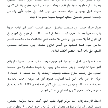
غزة ـ
تعيش إسراء جنيد، واحدة من بين آلاف النساء اللواتي وجدن أنفسهن
وحيدات في مواجهة قسوة أيام الحرب، رحلة طويلة من التشرد والجوع وفقدان الأمان،
حيث تحول يومها إلى صراع مستمر من أجل البقاء في غياب المأوى والدخل
والحماية، لتصبح تفاصيل حياتها اليومية معركة مفتوحة لا تهدأ.
تقول
إسراء جنيد
وهي تستعيد تفاصيل رحلتها القاسية "أشعر أنني أواجه حروباً
وليست حرباً واحدة… الحرب ليست فقط في القصف، الحرب في الجوع، في النزوح، في
أن تكوني أماً بلا سند، وفي أن تنامي بلا سقف يحمي أطفالك"، هذه الكلمات تختصر
ملامح حياة كاملة تعيشها بين أماكن النزوح المكتظة، وبين محاولات مستمرة
للعثور على زاوية آمنة تحتضن أطفالها الثلاثة.
بعد نزوحها من شمال قطاع غزة نحو الجنوب، وجدت إسراء جنيد نفسها أمام واقع
أكثر قسوة مما توقعت، لم يكن هناك مكان يأويها، ولا خيمة متاحة، ولا حتى مساحة
صغيرة على رصيف شارع مكتظ، وتضيف "وصلت ولم أجد شيئاً… لا خيمة، لا
غرفة، ولا حتى زاوية أضع فيها أطفالي... شعرت أنني غير مرئية"، وبعد محاولات
عديدة، اضطرت للنوم يومين متتاليين على الأرض أمام إحدى الكليات التعليمية في
مشهد يلخص حجم الانهيار الإنساني في أماكن النزوح.
لاحقاً، اقترحت إدارة أحد مراكز الإيواء عليها النوم تحت حافلة متوقفة، لتتحول
وسيلة النقل إلى مأوى مؤقت، وتقول "قالوا لي نامي تحت الباص. لم يعطوني حتى