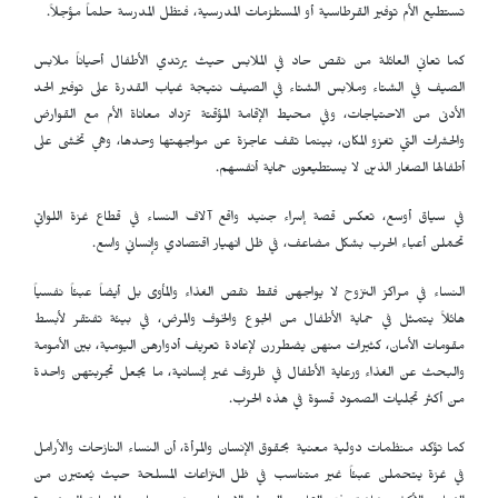
تستطيع الأم توفير القرطاسية أو المستلزمات المدرسية، فتظل المدرسة حلماً مؤجلاً.
كما تعاني العائلة من نقص حاد في الملابس حيث يرتدي الأطفال أحياناً ملابس
الصيف في الشتاء وملابس الشتاء في الصيف نتيجة غياب القدرة على توفير الحد
الأدنى من الاحتياجات، وفي محيط الإقامة المؤقتة تزداد معاناة الأم مع القوارض
والحشرات التي تغزو المكان، بينما تقف عاجزة عن مواجهتها وحدها، وهي تخشى على
أطفالها الصغار الذين لا يستطيعون حماية أنفسهم.
في سياق أوسع، تعكس قصة إسراء جنيد واقع آلاف النساء في قطاع غزة اللواتي
تحمّلن أعباء الحرب بشكل مضاعف، في ظل انهيار اقتصادي وإنساني واسع.
النساء في مراكز النزوح لا يواجهن فقط نقص الغذاء والمأوى بل أيضاً عبئاً نفسياً
هائلاً يتمثل في حماية الأطفال من الجوع والخوف والمرض، في بيئة تفتقر لأبسط
مقومات الأمان، كثيرات منهن يضطررن لإعادة تعريف أدوارهن اليومية، بين الأمومة
والبحث عن الغذاء ورعاية الأطفال في ظروف غير إنسانية، ما يجعل تجربتهن واحدة
من أكثر تجليات الصمود قسوة في هذه الحرب.
كما تؤكد منظمات دولية معنية بحقوق الإنسان والمرأة، أن النساء النازحات والأرامل
في غزة يتحملن عبئاً غير متناسب في ظل النزاعات المسلحة حيث يُعتبرن من