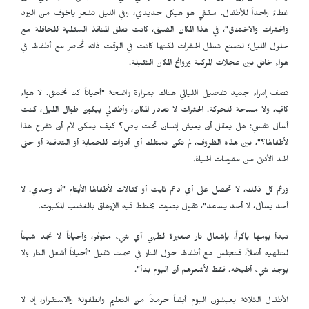
غطاءً واحداً للأطفال. سقفي هو هيكل حديدي، وفي الليل نشعر بالخوف من البرد
والحشرات والاختناق"، في هذا المكان الضيق، كانت تغلق المنافذ السفلية للحافلة مع
حلول الليل؛ لتمنع تسلل الحشرات لكنها كانت في الوقت ذاته تُحاصر مع أطفالها في
هواء خانق بين عجلات المركبة وروائح المكان الثقيلة.
تصف إسراء جنيد تفاصيل الليالي هناك بمرارة واضحة "أحياناً كنا نختنق. لا هواء
كافٍ، ولا مساحة للحركة. الحشرات لا تغادر المكان، وأطفالي يبكون طوال الليل، كنت
أسأل نفسي: هل يعقل أن يعيش إنسان تحت باص؟ كيف يمكن لأم أن تشرح هذا
لأطفالها؟"، بين هذه الظروف، لم تكن تمتلك أي أدوات للحماية أو التدفئة أو حتى
الحد الأدنى من مقومات الحياة.
ورغم كل ذلك، لا تحصل على أي دعم ثابت أو كفالات لأطفالها الأيتام "أنا وحدي. لا
أحد يسأل، لا أحد يساعد"، تقول بصوت يختلط فيه الإرهاق بالغضب المكبوت.
تبدأ يومها باكراً، بإشعال نار صغيرة لطهي أي شيء متوفر، وأحياناً لا تجد شيئاً
لتطهيه أصلاً، فتجلس مع أطفالها حول النار في صمت ثقيل "أحياناً أشعل النار ولا
يوجد شيء أطبخه. فقط لأشعرهم أن اليوم بدأ".
الأطفال الثلاثة يعيشون اليوم أيضاً حرماناً من التعليم والطفولة والاستقرار، إذ لا