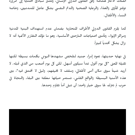
الفئات الأكثر هشاشة وفق القانون الدولي الإنساني، وتشير مبادئ الحماية إلى ضرورة
توفير المأوى والغذاء والرعاية الصحية والدعم النفسي بشكل عاجل للمدنيين، وخاصة
النساء والأطفال.
كما يُلزم القانون الدولي الأطراف المتحاربة بضمان عدم استهداف البنية المدنية
ومراكز الإيواء، وتأمين احتياجات النازحين الأساسية، وهو ما تؤكد التقارير الأممية أنه لا
يزال يشكل تحدياً كبيراً.
في نهاية حديثها، تعود إسراء جنيد لتلخص مشهدها اليومي بكلمات بسيطة لكنها
ثقيلة المعنى "كل يوم أقول غداً سيكون أسهل. لكن كل يوم أصعب من الذي قبله. لا
أريد شيئاً سوى مكان آمن لأطفالي، وسقف لا يخيفهم، وليل لا نختنق فيه"، بين
هذه الأمنية البسيطة والواقع القاسي، تستمر حياتها معلقة بين البقاء والنجاة في
حرب لم تترك لها سوى خيار واحد: أن تبقى أماً تقاوم وحدها.