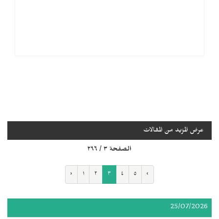
عرض المزيد من المقالات
الصفحة ٣ / ٢٩٦
‹
١
٢
٣
٤
٥
›
25/07/2026