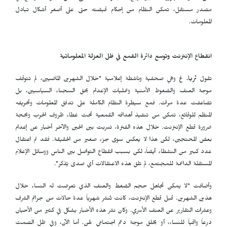
مصدر مستقل، تمكن النظام من إحكام قبضته حتى على أصغر أشكال تبادل
المعلومات.
انقطاع الإنترنت وتوسع دائرة القمع في ظل العزلة المعلوماتية
تقول
ثریا. غ
وهي صحفية وناشطة إعلامية
"خلال الشهرين الماضيين، لم تتوقف
موجة العنف والضغوط الأمنية وعمليات الإعدام بحق السجناء السياسيين، بل
تضاعفت عدة مرات. فمع سيطرة النظام الكاملة على تدفق المعلومات وتحريفه
المنظم للوقائع، تمكن من تنفيذ أهدافه القمعية تحت غطاء ظروف الحرب وبحجة
ضرورة قطع الإنترنت. خلال هذه الفترة، تسربت بين الحين والآخر أخبار عن إعدام
بعض المحتجين، لكن هذا لا يعكس سوى جزء صغير من الحقيقة. فقد تم اعتقال
عدد كبير من النشطاء أيضاً، لكن بسبب انقطاع التواصل بين الناس ووسائل الإعلام
المستقلة الداعمة للمجتمع، لم تلق هذه الاعتقالات أي صدى يُذكر".
وأضافت "لا يمكن تجاهل حجم الضغط والعنف الذي تعرضت له النساء خلال
هذين الشهرين. قبل قطع الإنترنت، كانت تُنشر شهرياً عدة حالات من جرائم الشرف
وعشرات التقارير عن العنف الأسري. وكان نشر هذه الأخبار يشكل في كثير من الأحيان
درعاً واقياً للنساء، أو يخلق موجة دعم اجتماعي لهن. أما الآن، وفي ظل الصمت