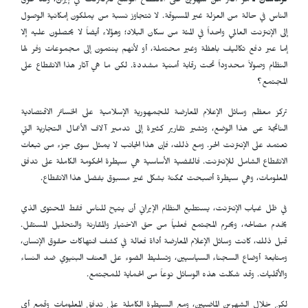
كرماشان ـ
مر أكثر من شهرين على الانقطاع الواسع للإنترنت في إيران، وقد غرق
الناس في حالة من العزلة غير المسبوقة. لا تتجاوز نسبة من يملكون إمكانية الوصول
إلى الإنترنت العالمي واحداً في المئة من سكان البلاد؛ وهؤلاء أيضاً لا يحصلون عليه إلا
إما عبر دفع تكاليف باهظة وغير محتملة، أو لأنهم ينتمون إلى مجموعات وفر لها
النظام وصولاً محدوداً تحت رقابة أمنية مشددة. لكن ما هي آثار هذا الانقطاع على
المجتمع؟
تركز معظم وسائل الإعلام المعارضة للجمهورية الإسلامية على الخسائر الاقتصادية
الناتجة عن هذا الوضع، وتشير تقارير كثيرة إلى تدمير آلاف الأعمال التجارية التي
تعتمد على الإنترنت الحر. ومع ذلك، فإن هذا الجانب لا يمثل سوى جزء من تبعات
الانقطاع الشامل للإنترنت. فالقضية الأساسية هي سيطرة الحكومة الكاملة على تدفق
المعلومات، وهي سيطرة أصبحت ممكنة بشكل غير مسبوق بفضل هذا الانقطاع.
في ظل غياب الإنترنت، يستطيع النظام الإيراني أن يتيح للناس فقط المحتوى الذي
يخدم مصالحه، ويحرم المجتمع فعلياً من حق الاختيار والمقارنة والتحليل المستقل.
قبل ذلك، كانت وسائل الإعلام المعارضة أداة فعالة في كشف انتهاكات حقوق الإنسان،
ومتابعة أوضاع السجناء السياسيين، وتسليط الضوء على العنف البنيوي ضد النساء
والأقليات. وقد شكلت هذه الوسائل نوعاً من الحماية للمجتمع.
لكن خلال الشهرين الماضيين، ومع السيطرة الكاملة على تدفق المعلومات وقمع أي