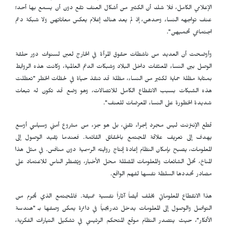
الإعلامي الكامل، فلا شك أن الكثير من أشكال العنف تقع دون أن يسمع بها أحد؛
عنف تواجهه النساء وحدهن، إذ لم يعد هناك إعلام يعكس معاناتهن ولا شبكة دعم
اجتماعي تحميهن".
وأوضحت أن العديد من ناشطات حقوق المرأة في الخارج لعبن لسنوات دور حلقة
الوصل بين النساء المعنّفات داخل البلاد وشبكات الدعم العالمية، وكانت هذه الروابط
بمثابة مظلة حماية لكثير من النساء، مظلة قد تنقذ حياة في لحظات الخطر "تعطلت
هذه الشبكات بسبب الانقطاع الكامل للاتصالات، وهو وضع قد تكون له تبعات
شديدة الخطورة على النساء المعرضات للعنف".
قطع الإنترنت ليس مجرد إجراء تقني، بل هو جزء من مشروع أمني وسياسي أوسع
يهدف إلى تعريف علاقة المجتمع بالحقائق القائمة. فعندما يُقيد الوصول إلى
المعلومات، يصبح بإمكان النظام إعادة إنتاج روايته الرسمية دون منافس. في مثل هذا
المناخ، تحلّ الشائعات والمعلومات المضللة محل الأخبار، ويُضطر الناس للاعتماد على
مصادر تحددها السلطة نفسها لفهم الواقع.
هذا الانقطاع المعلوماتي يخلف أيضاً آثاراً نفسية عميقة. فالمجتمع الذي يُحرم من
التواصل والوصول إلى المعلومات يدخل تدريجياً في دائرة يمكن وصفها بـ "هندسة
الأفكار"، حيث يتصدر النظام موقع المتحكم الرئيسي في تشكيل التيارات الفكرية،