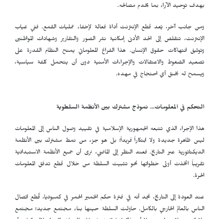
بهدف توحيد الآراء بما يخدم مصالحه.
ومن جانب آخر، يُعد قطع الإنترنت أداة فعالة لإخفاء عمليات القمع. ففي غياب
الإنترنت، تتقلص إلى الحد الأدنى إمكانية نشر الصور والتقارير وشهادات المواطنين
وتوثيق انتهاكات حقوق الإنسان. هذا الفراغ المعلوماتي يمنح النظام القدرة على
تصعيد الضغوط والاعتقالات والإجراءات الأمنية دون أن يتحمل كلفة سياسية،
ويسمح له بخنق أي احتجاج في مهده.
التحكم في المعلومات... نموذج مشترك بين الأنظمة السلطوية
هذا الإجراء الذي تتبعه الجمهورية الإسلامية في تقييد وصول الناس إلى المعلومات
ليس ظاهرة جديدة ولا ابتكاراً فريداً؛ بل هو جزء من نمط مشترك بين الأنظمة
الديكتاتورية عبر التاريخ. فعند النظر إلى الماضي، نرى أن جميع الأنظمة الاستبدادية
تقريباً اتخذت أولى خطواتها نحو تثبيت السلطة من خلال قطع تدفق المعلومات
الحرة.
عند العودة إلى التاريخ، نجد أنه في فترة حكم الخمير الحمر في كمبوديا، قُطع اتصال
الناس بالعالم الخارجي بالكامل. حاولت السلطة حينها بناء مجتمع جديد؛ مجتمع