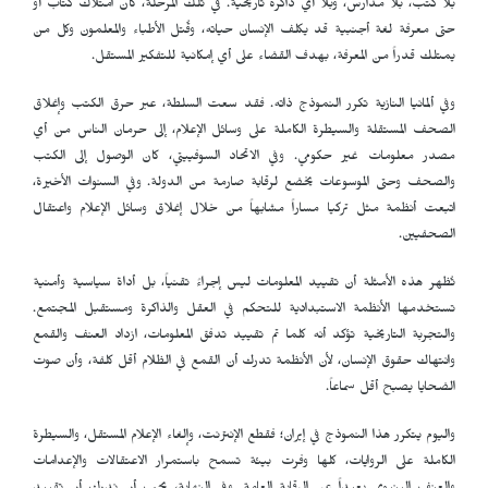
بلا كتب، بلا مدارس، وبلا أي ذاكرة تاريخية. في تلك المرحلة، كان امتلاك كتاب أو
حتى معرفة لغة أجنبية قد يكلف الإنسان حياته، وقُتل الأطباء والمعلمون وكل من
يمتلك قدراً من المعرفة، بهدف القضاء على أي إمكانية للتفكير المستقل.
وفي ألمانيا النازية تكرر النموذج ذاته. فقد سعت السلطة، عبر حرق الكتب وإغلاق
الصحف المستقلة والسيطرة الكاملة على وسائل الإعلام، إلى حرمان الناس من أي
مصدر معلومات غير حكومي. وفي الاتحاد السوفييتي، كان الوصول إلى الكتب
والصحف وحتى الموسوعات يخضع لرقابة صارمة من الدولة. وفي السنوات الأخيرة،
اتبعت أنظمة مثل تركيا مساراً مشابهاً من خلال إغلاق وسائل الإعلام واعتقال
الصحفيين.
تُظهر هذه الأمثلة أن تقييد المعلومات ليس إجراءً تقنياً، بل أداة سياسية وأمنية
تستخدمها الأنظمة الاستبدادية للتحكم في العقل والذاكرة ومستقبل المجتمع.
والتجربة التاريخية تؤكد أنه كلما تم تقييد تدفق المعلومات، ازداد العنف والقمع
وانتهاك حقوق الإنسان، لأن الأنظمة تدرك أن القمع في الظلام أقل كلفة، وأن صوت
الضحايا يصبح أقل سماعاً.
واليوم يتكرر هذا النموذج في إيران؛ فقطع الإنترنت، وإلغاء الإعلام المستقل، والسيطرة
الكاملة على الروايات، كلها وفرت بيئة تسمح باستمرار الاعتقالات والإعدامات