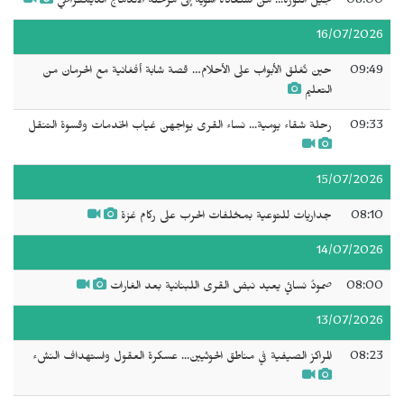
08:00
جيل الثورة... من استعادة الهوية إلى مرحلة الاندماج الديمقراطي
16/07/2026
09:49
حين تُغلق الأبواب على الأحلام… قصة شابة أفغانية مع الحرمان من
التعليم
09:33
رحلة شقاء يومية... نساء القرى يواجهن غياب الخدمات وقسوة التنقل
15/07/2026
08:10
جداريات للتوعية بمخلفات الحرب على ركام غزة
14/07/2026
08:00
صمودٌ نسائي يعيد نبض القرى اللبنانية بعد الغارات
13/07/2026
08:23
المراكز الصيفية في مناطق الحوثيين... عسكرة العقول واستهداف النشء