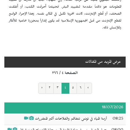
والعنف البنيوي بعيداً عن الرقابة العامة. وفي النهاية، يجب أن ندرك أن تقييد
المعلومات هو دائماً مقدمة لتقييد البشر. فحيثما أُحرقت الكتب، أو أُغلقت
الصحف، أو قُطع الإنترنت، كانت الحرية تُكبل في المكان نفسه. وهذا الإجراء الواسع
لقطع الإنترنت من قبل الجمهورية الإسلامية قد يكون إنذاراً بمجزرة جماعية للأفكار
وللإنسان ذاته.
عرض المزيد من المقالات
الصفحة ٤ / ٢٩٦
‹
٢
٣
٤
٥
٦
›
18/07/2026
08:25
أزمة المياه في تونس تتفاقم والفلاحات أكبر المتضررات