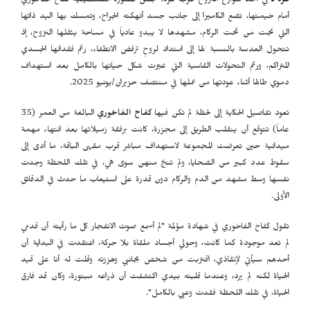
غزة ـ
في أحد شوارع النزوح غرب غزة، تجلس المصورة الفلسطينية كفاح الفاخوري
أمام خيمتها، تضع الكاميرا إلى جانب جسد أنهكته الجراح، وتمسك بها اليد ذاتها
التي نجت من تحت الركام، مشهدها لا يبدو عادياً في مساحة يثقلها النزوح، إذ
تتحول العدسة بالنسبة لها إلى امتداد لروحٍ ترفض الانطفاء، رغم فقدانها الجسدي
المتراكم، ورغم التحولات القاسية التي غيّرت شكل حياتها بالكامل بعد استهداف
دموي طالها أثناء عودتها من عملها في منتصف حزيران/يونيو 2025.
تعود تفاصيل الحكاية إلى لحظة لم تكن فيها
كفاح الفاخوري
البالغة من العمر (35
عاماً) تتوقع أن ينقلب الطريق إلى مجزرة، كانت برفقة زميلاتها بعد انتهاء مهمة
ميدانية حين تعرضت المجموعة لاستهداف مباشر قرب مقهى الباقة، ما أدى إلى
سقوط عدد كبير من الضحايا، ولم تنجُ منهن سوى هي، في تلك اللحظة وجدت
نفسها وسط مشهد من الدم والركام دون قدرة على استيعاب ما حدث في الدقائق
الأولى.
تقول كفاح الفاخوري في شهادة مؤلمة "لم أسمع صوت الانفجار كل ما رأيته أن قدمي
لم تعد موجودة كما كانت، وحولي أجساد ملقاة بلا حركة، اعتقدت في البداية أن
أحدهم سيأتي لإنقاذي، اقتربت من شخص بجانبي وهززته وقلت له أنا على قيد
الحياة لكنه لم يرد، وعندما قلبته بيدي اكتشفت أن ذراعه مبتورة، وكان قد فارق
الحياة، في تلك اللحظة فقدت وعيي بالكامل".