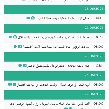
08:00
من أجل لقمة العيش... نساء غزة يعبرن حقول الموت
28/06/2026
09:45
ختان الإناث ممارسة خطرة تهدد حياة الفتيات
27/06/2026
10:19
سما خلف… صمتٌ يهزم الإعاقة ويفتح باب العمل والاستقلال
08:00
ميرفت الزقزوق تدعم النساء عبر مساحتها الآمنة "طبطبة"
26/06/2026
08:11
شابة يمنية تتحدى احتكار الرجال للمستطيل الأخضر
23/06/2026
08:00
أزمة البقاء في غزة... السكان والبنية التحتية في مواجهة الانهيار
22/06/2026
08:00
ألف قتيل منذ بداية العام… نساء السودان يروين فصول الرعب تحت