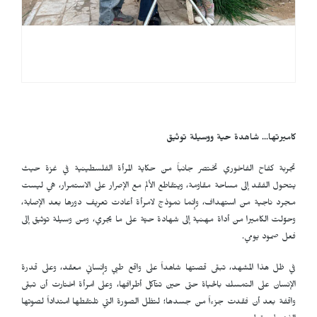
كاميرتها... شاهدة حية ووسيلة توثيق
تجربة كفاح الفاخوري تختصر جانباً من حكاية المرأة الفلسطينية في غزة حيث
يتحول الفقد إلى مساحة مقاومة، ويتقاطع الألم مع الإصرار على الاستمرار، هي ليست
مجرد ناجية من استهداف، وإنما نموذج لامرأة أعادت تعريف دورها بعد الإصابة،
وحوّلت الكاميرا من أداة مهنية إلى شهادة حيّة على ما يجري، ومن وسيلة توثيق إلى
فعل صمود يومي.
في ظل هذا المشهد، تبقى قصتها شاهداً على واقع طبي وإنساني معقد، وعلى قدرة
الإنسان على التمسك بالحياة حتى حين تتآكل أطرافها، وعلى امرأة اختارت أن تبقى
واقفة بعد أن فقدت جزءاً من جسدها؛ لتظل الصورة التي تلتقطها امتداداً لصوتها