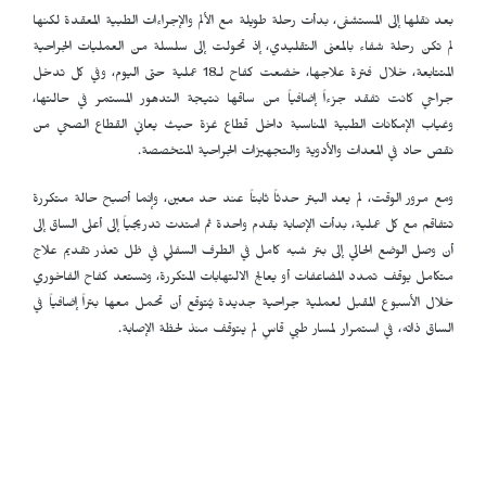
بعد نقلها إلى المستشفى، بدأت رحلة طويلة مع الألم والإجراءات الطبية المعقدة لكنها
لم تكن رحلة شفاء بالمعنى التقليدي، إذ تحولت إلى سلسلة من العمليات الجراحية
المتتابعة، خلال فترة علاجها، خضعت كفاح لـ18 عملية حتى اليوم، وفي كل تدخل
جراحي كانت تفقد جزءاً إضافياً من ساقها نتيجة التدهور المستمر في حالتها،
وغياب الإمكانات الطبية المناسبة داخل قطاع غزة حيث يعاني القطاع الصحي من
نقص حاد في المعدات والأدوية والتجهيزات الجراحية المتخصصة.
ومع مرور الوقت، لم يعد البتر حدثاً ثابتاً عند حد معين، وإنما أصبح حالة متكررة
تتفاقم مع كل عملية، بدأت الإصابة بقدم واحدة ثم امتدت تدريجياً إلى أعلى الساق إلى
أن وصل الوضع الحالي إلى بتر شبه كامل في الطرف السفلي في ظل تعذر تقديم علاج
متكامل يوقف تمدد المضاعفات أو يعالج الالتهابات المتكررة، وتستعد كفاح الفاخوري
خلال الأسبوع المقبل لعملية جراحية جديدة يُتوقع أن تحمل معها بتراً إضافياً في
الساق ذاته، في استمرار لمسار طبي قاسٍ لم يتوقف منذ لحظة الإصابة.