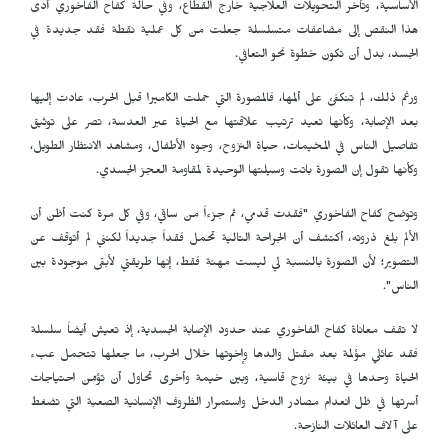
الأساسية، وتأخر التحويلات العلاجية خارج القطاع، وفي حالة كفاح الفاخوري أدى
هذا النقص إلى مضاعفات متسلسلة جعلت من كل عملية نقطة فقد جديدة في
الجسد، بدل أن تكون خطوة نحو التعافي.
ورغم ذلك، لم تنكفئ على ألمها، فالمصورة التي حملت الكاميرا قبل الحرب، عادت إليها
بعد الإصابة، وكأنها تعيد ترتيب علاقتها مع الحياة عبر العدسة، تصر على توثيق
تفاصيل الناس في المخيمات، حياة النزوح، وجوه الأطفال، ومشاهد الانتظار الطويل،
وكأنها تقول إن الصورة باتت وسيلتها الوحيدة لمقاومة العجز الجسدي.
وتوضح كفاح الفاخوري "فقدت قدمي، ثم جزءاً من ساقي، وفي كل مرة كنت أظن أن
الألم بلغ ذروته، أكتشف أن الجراحة التالية تحمل فقداً جديداً لكنني لم أتوقف عن
التصوير؛ لأن الصورة بالنسبة لي ليست مهنة فقط، إنها طريقتي لأبقى موجودة بين
الناس".
لا تقف معاناة كفاح الفاخوري عند حدود الإصابة الجسدية، إذ تعيش أيضاً سلسلة
فقد عائلي مؤلمة بعد مقتل والدها وإخوتها خلال الحرب، ما جعلها تتحمل عبء
الحياة وحدها في بيئة نزوح قاسية، وبين خيمة وأخرى تحاول أن تؤمّن احتياجات
أسرتها في ظل انعدام مصادر الدخل واستمرار الظروف الإنسانية الصعبة التي تضغط
على آلاف العائلات النازحة.