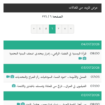
عرض المزيد من المقالات
الصفحة ٦ / ٢٩٦
‹
٤
٥
٦
٧
٨
›
04/07/2026
08:00
المرأة اليمنية في الفضاء الرقمي... إصرار يتحدى ضعف البنية التحتية
03/07/2026
07:05
العمل والأمومة... صمود النساء السودانيات رغم الصراع والتحديات
07:00
الفيليون في العراق... تاريخ من المعاناة وتمسك بالجذور والانتماء
02/07/2026