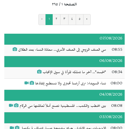
الصفحة ١ / ٢٩٥
‹
١
٢
٣
٤
٥
›
07/08/2026
08:55
من العنف الزوجي إلى العنف الأسري... معاناة النساء بعد الطلاق
06/08/2026
08:34
"الجسد"... آخر ما تملكه المرأة في سوق الإنجاب
08:00
نساء السويداء: نرى أرضنا تحترق ولا نستطيع إنقاذها
04/08/2026
08:08
بين الحطب والكتب... فلسطينية تصنع أملاً لعائلتها من الركام
03/08/2026
08:00
الإيزيديات بعد الإبادة... جراح مفتوحة ومسار إنصاف لم يكتمل