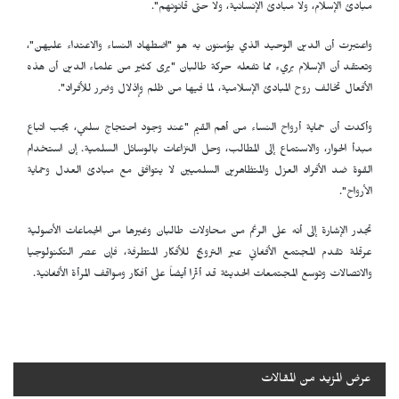
مبادئ الإسلام، ولا مبادئ الإنسانية، ولا حتى قانونهم".
واعتبرت أن الدين الوحيد الذي يؤمنون به هو "اضطهاد النساء والاعتداء عليهن"،
وتعتقد أن الإسلام بريء مما تفعله حركة طالبان "يرى كثير من علماء الدين أن هذه
الأفعال تخالف روح المبادئ الإسلامية، لما فيها من ظلم وإذلال وضرر للأفراد".
وأكدت أن حماية أرواح النساء من أهم القيم "عند وجود احتجاج سلمي، يجب اتباع
مبدأ الحوار، والاستماع إلى المطالب، وحل النزاعات بالوسائل السلمية. إن استخدام
القوة ضد الأفراد العزل والمتظاهرين السلميين لا يتوافق مع مبادئ العدل وحماية
الأرواح".
تجدر الإشارة إلى أنه على الرغم من محاولات طالبان وغيرها من الجماعات الأصولية
عرقلة تقدم المجتمع الأفغاني عبر الترويج للأفكار المتطرفة، فإن عصر التكنولوجيا
والاتصالات وتوسع المجتمعات الحديثة قد أثّرا أيضاً على أفكار ومواقف المرأة الأفغانية.
عرض المزيد من المقالات