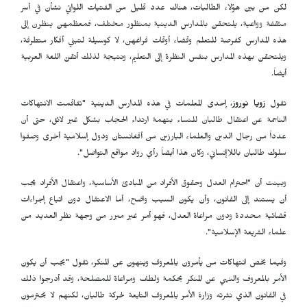
لكن من بين هؤلاء الطالبات، هناك عدد قليل من الفتيات اللواتي نشأن في أسر
مثقفة وواعية، يلتحقن بالمدارس الدينية بمنظور مختلف، فمعظمهن ينظرن إلى
هذه المدارس كفرصة للتعلم وقضاء أوقات فراغهن، لا كوسيلة لتبني أفكار متطرفة،
ويلتحقن بهذه المدارس بنفس النظرة إلى التعليم، ونتيجة لذلك أتقنّ اللغة العربية
أيضاً.
تقول
زويا نوروز
، إحدى المعلمات في هذه المدارس الدينية "تفاقمت الانتهاكات
الناجمة عن اعتقال طالبان للنساء بتهمة ارتداء الحجاب بشكل غير لائق، حتى أن
عدداً من رجال الدين والعلماء البارزين من أفغانستان ودول إسلامية أخرى وصفوا
سلوك طالبان باللاإنساني، وكان هذا أيضاً رأي رواد مواقع التواصل".
وبينت أن "احترام العدل وحقوق الأفراد من المبادئ الأساسية، واعتقال الأفراد يجب
أن يستند إلى القانون، وأن يكون السبب واضح، أما الاعتقال دون اتباع إجراءات
قضائية محددة ودون مراعاة العدل، فهو أمر غير مبرر من وجهة نظر العديد من
علماء الشريعة الإسلامية".
وفيما يخص انتهاكات من يأمرون بالمعروف وينهون عن المنكر، تقول "يجب أن يكون
الأمر بالمعروف والنهي عن المنكر بحكمة ولطف ومراعاة للمصلحة، وقد أدرجوا ذلك
في القانون الذي نشرته وزارة الأمر بالمعروف التابعة لحركة طالبان، لكنهم لا يحترمون