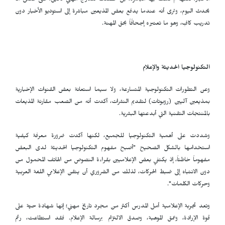
الأخبار، لكنها لم تُكلَّف بها مباشرة، بل خضعت لتدرّج مهني دقيق، على عكس ما
يحدث اليوم، وترى أنه عندما يدفع بعض المذيعين مباشرة إلى استوديو الأخبار دون
تدريب كافٍ، وهو ما تعتبره إجحافًاً بحق المهنة.
التكنولوجيا الحديثة والإعلام
وعن التطورات التكنولوجية المتسارعة، ولا سيما استعانة بعض القنوات الإخبارية
بمذيعين آليين (روبوتات) لتقديم النشرات، أكدت أنه من الصعب مقارنة المذيعات
بالمنتجات التقنية التي أبدعتها البشرية.
وشددت على أهمية التكنولوجيا للجميع، لكنها أكدت ضرورة معرفة كيفية
استخدامها بالشكل الصحيح "أصبح مفهوم التكنولوجيا الحديثة لدى البعض
مفهوماً خاطئاً، إذ يكتفي بعض الإعلاميين بقراءة النصوص من الهاتف المحمول من
دون الانتباه إلى ضبط الحركات، لذلك من الضروري أن يتقن الإعلامي اللغة العربية
وحركات الكلمات".
وتعد تجربة الإعلامية أمل المدرس أكثر من مجرد تاريخ مهني؛ إنها شهادة حيّة على
قوة الإرادة، وعمق الموهبة، وصدق الالتزام برسالة الإعلام. فقد استطاعت، رغم