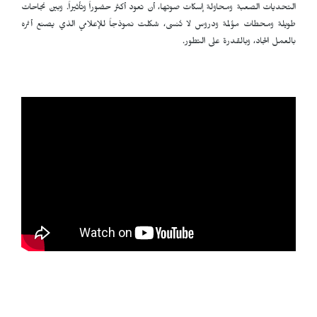
التحديات الصعبة ومحاولة إسكات صوتها، أن تعود أكثر حضوراً وتأثيراً. وبين نجاحات
طويلة ومحطات مؤلمة ودروس لا تُنسى، شكلت نموذجاً للإعلامي الذي يصنع أثره
بالعمل الجاد، وبالقدرة على التطور.