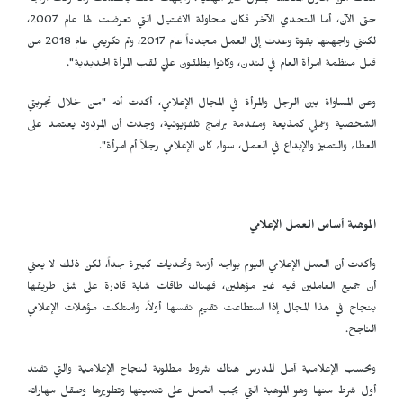
هناك من يحاول المنافسة بطرق غير مهنية. واجهت ذلك بالصمت وما زلت أواجه
حتى الآن، أما التحدي الآخر فكان محاولة الاغتيال التي تعرضت لها عام 2007،
لكنني واجهتها بقوة وعدت إلى العمل مجدداً عام 2017، وتم تكريمي عام 2018 من
قبل منظمة امرأة العام في لندن، وكانوا يطلقون عليّ لقب المرأة الحديدية".
وعن المساواة بين الرجل والمرأة في المجال الإعلامي، أكدت أنه "من خلال تجربتي
الشخصية وعملي كمذيعة ومقدمة برامج تلفزيونية، وجدت أن المردود يعتمد على
العطاء والتميز والإبداع في العمل، سواء كان الإعلامي رجلاً أم امرأة".
الموهبة أساس العمل الإعلامي
وأكدت أن العمل الإعلامي اليوم يواجه أزمة وتحديات كبيرة جداً، لكن ذلك لا يعني
أن جميع العاملين فيه غير مؤهلين، فهناك طاقات شابة قادرة على شق طريقها
بنجاح في هذا المجال إذا استطاعت تقييم نفسها أولاً، وامتلكت مؤهلات الإعلامي
الناجح.
وبحسب الإعلامية أمل المدرس هناك شروط مطلوبة لنجاح الإعلامية والتي تفند
أول شرط منها وهو الموهبة التي يجب العمل على تنميتها وتطويرها وصقل مهاراته