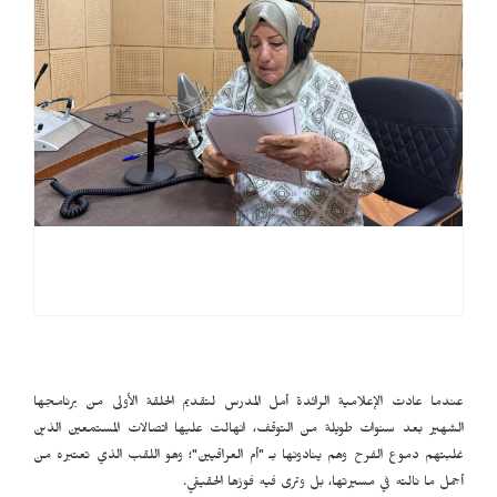
عندما عادت الإعلامية الرائدة أمل المدرس لتقديم الحلقة الأولى من برنامجها
الشهير بعد سنوات طويلة من التوقف، انهالت عليها اتصالات المستمعين الذين
غلبتهم دموع الفرح وهم ينادونها بـ "أم العراقيين"؛ وهو اللقب الذي تعتبره من
أجمل ما نالته في مسيرتها، بل وترى فيه فوزها الحقيقي.