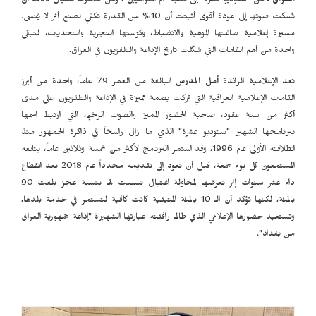
العراق ـ
من "ستوديو عشرة" إلى لقب "أم العراقيين"، ومن محاولة اغتيال كادت أن
تُسكت صوتها إلى عودة أقوى أثبتت أن 10% من القدرة تكفي لصنع أثر لا يُنسى.
مسيرة إعلامية صاغتها الموهبة والانضباط، وكرّستها التجربة والتحديات، لتبقى
واحدة من أهم القامات التي شكّلت تاريخ الإذاعة والتلفزيون في العراق.
تعد الإعلامية الرائدة
أمل المدرس
البالغة من العمر 79 عاماً، واحدة من أبرز
القامات الإعلامية العراقية التي تركت بصمة مميزة في الإذاعة والتلفزيون على مدى
أكثر من ستة عقود، صاحبة الحضور المميز والصوت الرخيم، التي ارتبط اسمها
ببرنامجها الشهير "ستوديو عشرة" الذي ما زال راسخاً في ذاكرة الجمهور منذ
انطلاقته الأولى عام 1996، وقد استمر البرنامج لأكثر من خمسة وثلاثين عاماً، يتابعه
المستمعون كل يوم جمعة، قبل أن تعود إلى تقديمه مجدداً عام 2018 بعد انقطاع
دام عشر سنوات إثر تعرضها لمحاولة اغتيال تسببت لها بنسبة عجز بلغت 90
بالمئة، لكنها تؤكد أن الـ 10 بالمئة المتبقية كانت كافية لتستمر في خدمة بلدها،
وتستعيد حضورها الإعلامي الذي طالما رافقته عبارتها الشهيرة "إذاعة جمهورية العراق
من بغداد".