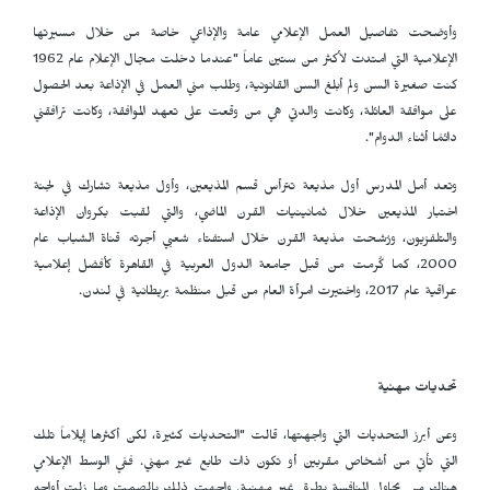
وأوضحت تفاصيل العمل الإعلامي عامة والإذاعي خاصة من خلال مسيرتها
الإعلامية التي امتدت لأكثر من ستين عاماً "عندما دخلت مجال الإعلام عام 1962
كنت صغيرة السن ولم أبلغ السن القانونية، وطلب مني العمل في الإذاعة بعد الحصول
على موافقة العائلة، وكانت والدتي هي من وقعت على تعهد الموافقة، وكانت ترافقني
دائمًا أثناء الدوام".
وتعد أمل المدرس أول مذيعة تترأس قسم المذيعين، وأول مذيعة تشارك في لجنة
اختبار المذيعين خلال ثمانينيات القرن الماضي، والتي لقبت بكروان الإذاعة
والتلفزيون، ورُشحت مذيعة القرن خلال استفتاء شعبي أجرته قناة الشباب عام
2000، كما كُرمت من قبل جامعة الدول العربية في القاهرة كأفضل إعلامية
عراقية عام 2017، واختيرت امرأة العام من قبل منظمة بريطانية في لندن.
تحديات مهنية
وعن أبرز التحديات التي واجهتها، قالت "التحديات كثيرة، لكن أكثرها إيلاماً تلك
التي تأتي من أشخاص مقربين أو تكون ذات طابع غير مهني. ففي الوسط الإعلامي