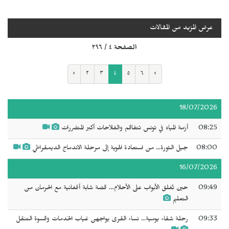
عرض المزيد من المقالات
الصفحة ٤ / ٢٩٦
‹
٢
٣
٤
٥
٦
›
18/07/2026
08:25
أزمة المياه في تونس تتفاقم والفلاحات أكبر المتضررات
08:00
جيل الثورة... من استعادة الهوية إلى مرحلة الاندماج الديمقراطي
16/07/2026
09:49
حين تُغلق الأبواب على الأحلام… قصة شابة أفغانية مع الحرمان من
التعليم
09:33
رحلة شقاء يومية... نساء القرى يواجهن غياب الخدمات وقسوة التنقل