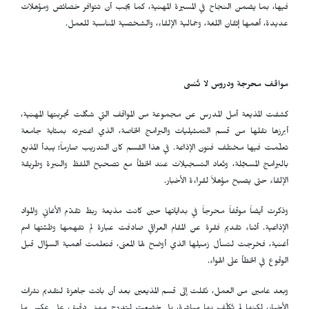
فيها، بما يضمن النجاح في المسيرة المهنية، كما يجب أن تتوافر خصائص ومؤهلات
عديدة، أهمها إتقان اللغة، وجمالية الإلقاء، والشخصية المناسبة للعمل.
مواقف محرجة ودروس لا تُنسى
كشفت المذيعة أمل المدرس عن مجموعة من المواقف التي شكّلت تجربتها المهنية،
أبرزها نقلها من قسم التمثيليات والبرامج الخاصة، الذي اعتبرته بمثابة جامعة
تعلّمت فيها مختلف فنون الإذاعة. في هذا القسم كان التدريب صارماً؛ يبدأ المذيع
بالبرامج المسجّلة، وتُعاد التسجيلات عند الخطأ مع تصحيح اللفظ والنبرة وطريقة
الإلقاء حتى يصبح مؤهلاً لقراءة الأخبار.
وذكرت أيضاً موقفاً محرجاً في بداياتها حين كانت مذيعة ربط تقدّم الأغاني والمواد
الإذاعية. أثناء تقديم فقرة عن المقام العراقي صادفت عبارة لم تفهمها وظنّتها اسم
أغنية، فخرجت لتسأل زميلها الذي أوضح لها المعنى، فتعلمت أهمية السؤال قبل
الوقوع في الخطأ على الهواء.
وبعد عامين من العمل، نُقلت إلى قسم المذيعين بعد أن باتت جاهزة لتقديم نشرات