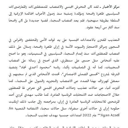
مركز الأخبار ـ
لقد كان التحرش الجنسي والاغتصاب للمعتقلين/ات والمعارضين/ات
السياسيين ظاهرة واضحة ومؤكدة ومثبتة منذ وصول الأحزاب الحاكمة الإيرانية إلى
السلطة بطريقة منهجية، فلم يعد اغتصاب السجناء قضية جديدة بل كان واضحاً
منذ أكثر من أربعة عقود.
التعذيب المقترن بالاعتداءات الجنسية على يد قوات الأمن والمحققين والحراس في
السجون ومراكز الاحتجاز والبيوت الآمنة في إيران ظاهرة واضحة، ومثال على ذلك
اغتصاب المعتقلين/ات منذ إعدام السجناء السياسيين في الستينيات، وهو ما احتج
عليه أشخاص مثل حسين علي منتظري، الذي احتج في رسالة على اغتصاب
السجينات، كما أنه في الثمانينات وأثناء رئاسة "محمود أحمدي نجاد" وتنفيذ
الشرطة لمشروع "تحسين الضمان الاجتماعي"، تحدث الأشخاص الذين تم سجنهم في
معتقل كهريزاك بهذا الصدد عن الاغتصاب والتجريد والتبول على السجناء، كما
أثيرت أنباء عن حالات تعذيب وحالات التحرش الجنسي التي تعرض لها المعتقلون
خلال الاحتجاجات ضد الانتخابات الرئاسية العاشرة، كما طالب مهدي كروبي أحد
المرشحين للانتخابات الرئاسية العاشرة في إيران، بمراجعته وإلى جانب ذلك ارتكبت
حكومة إيران في حالات أخرى متفرقة، مثل حالات سجناء الانتفاضة الشعبية Jin
Jiyan Azadî"" عام 2022 اعتداءات جنسية بهدف تعذيب السجناء.