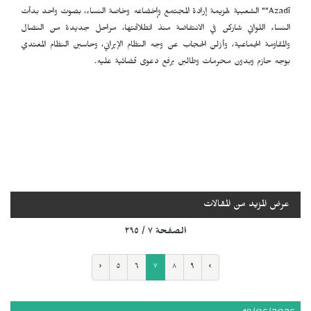
Azadî"" الشعبية لهزيمة إرادة المجتمع وإخضاعه وخاصة النساء، بصوت واحد بدأت
النساء اللواتي شاركن في الانتفاضة منذ انطلاقتها، مراحل جديدة من النضال
والمقاومة الجماعية، وأزلن الحجاب عن وجه النظام الإيراني، وحاسبن النظام المعتدي
بوجه حازم وبدون محرمات وطالبن برفع دعوى قضائية عليه.
عرض المزيد من المقالات
الصفحة ٧ / ٢٩٥
‹
٥
٦
٧
٨
٩
›