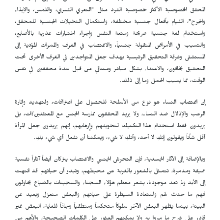
المحقق الخصوصية الأكثر خصوصية الفرد مثل "التعري القسري، واللمس، والإيذاء
والجرح"، القيام بأفعال جنسية مختلفة، واستكمال التخيلات الجنسية للمحقق،
واستخدام لغة جنسية صريحة ومتعة النفس وإجراء اختبارات عذرية بالأصابع،
والتسبب في الأمراض المنقولة جنسياً، والاغتصاب في الغرف والممرات المؤدية إلى
المستشفى وغرفة التحقيق الرئيسية بهدف جعل المتواجدين في الغرف الأخرى تحت
التحقيق يخافون، والاعتداء بشكل مباشر ومتتالي من قبل عدة محققين في نفس
الوقت، مما يسبب الحمل وما إلى ذلك.
إن اغتصاب النساء هو نوع من الأسلحة للحصول على اعترافات، ولتهديد وإثارة
الرعب والإذلال ضد النساء، ولا يريد المحققون ممارسة الجنس مع المعتقلين/ات، بل
يريدون فقط استخدام هذا التكتيك لتخويفهم وإرهابهم، إنهم يريدون جعل المرأة
أقل شأناً ويقولون إنكِ لا أحد، وأنكِ لا شيء، ويمكننا أن نفعل أي شيء بكِ.
وبالإضافة إلى الآثار الجسدية، فإن التحرش الجنسي والاغتصاب يتركان أيضاً آثاراً نفسية
عميقة ومدمرة، تتمثل بالشعور بالغربة عن محيطهم، وتبدو أن حياتهم قد انتهت
إلى الأبد ولم تعد موجودة، يشعر معظم هؤلاء السجناء والسجينات بالضياع يحاولون
فهم ما حدث لهم واستعادة السيطرة على حياتهم والبعض منعزل وبعيد عن
البيئة، بينما يظهر البعض الآخر سلوكاً متحكماً ومنطقياً وجافاً للغاية، البعض غير
قادر على شرح ما مروا به ولا يمكنهم العثور على الكلمات الصحيحة، والأهم من