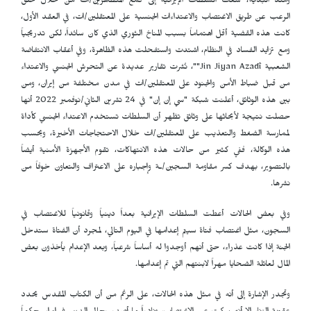
ومنذ البداية، سعت السلطات الإيرانية إلى قمع المتظاهرين/ات من خلال خلق
الرعب عن طريق الاغتصاب والاعتداءات الجنسية على المعتقلين/ات، في العقد الأول،
كانت هذه القضية أقل اهتماماً بسبب المناخ الثوري الذي كان سائداً، لكن تدريجياً
ومع تزايد الفساد في النظام، اشتدت واستفحلت هذه الظاهرة، وفي أعقاب الانتفاضة
الشعبية Jin Jiyan Azadî""، نُشرت تقارير عديدة عن التحرش الجنسي والاعتداء
من قبل ضباط الأمن والجنود على المعتقلين/ات في مدن مختلفة من إيران، ومن
بين هذه الوثائق، أعلنت شبكة "سي إن إن" في 24 تشرين الثاني/نوفمبر 2022 أنها
حصلت نتيجة لأبحاثها على وثائق تظهر أن السلطات تستخدم الاعتداء الجنسي كأداة
لممارسة الضغط والتعذيب على المعتقلين/ات خلال الاحتجاجات الأخيرة، وبحسب
هذه الوكالة، ففي كثير من حالات هذه الانتهاكات، تقوم الأجهزة الأمنية أيضاً
بالتصوير، بهدف كسر مقاومة السجين/ـة وإجباره على الاعتراف والتعاون خوفاً من
نشرها.
وفي بعض الحالات أعطت السلطات الإيرانية بعداً دينياً وقانونياً للاغتصاب في
السجون، مثل اغتصاب فتاة سيتم إعدامها في اليوم التالي، لمجرد أن الفتاة ستدخل
الجنة إذا كانت عذراء، حتى أنهم أوجدوا له أساساً شرعياً، وبعد الإعدام يأخذون بعض
المال لعائلة الضحايا مهراً لابنتهم التي تم إعدامها.
وتجدر الإشارة إلى أنه في مثل هذه الحالات، على الرغم من أن الكتاب المقدس يحدد