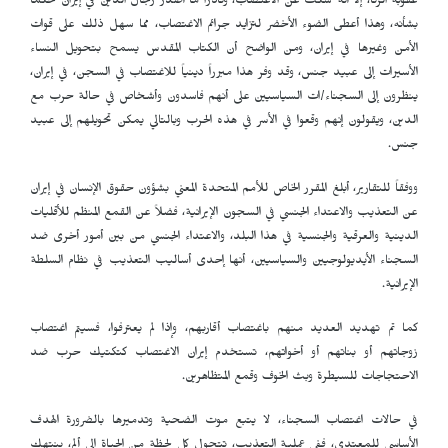
عقوبة الزنا، إلا أنه سكت عن الاغتصاب، ونادراً ما أصدر رجال الدين في إيران حكماً
بشأنه، وهذا أعطى الضوء الأخضر لتزايد جرائم الاغتصاب، مما سهل ذلك على قوات
الأمن وغيرها في إيران، ومن الواضح أن الكتاب المقدس يسمح بتحويل النساء
الأسيرات إلى عبيد جنس، وقد وفر هذا مبرراً دينياً للاغتصاب في السجن، في إيران،
ينظرون إلى السجناء/ات السياسيين على أنهم فاسدون وأشخاص في حالة حرب مع
الدين، ويقولون إنهم وقعوا في الأسر في هذه الحرب وبالتالي يمكن تحويلهم إلى عبيد
جنس.
ووفقاً للتقارير، أبلغ المقرر الخاص للأمم المتحدة المعني بشؤون حقوق الإنسان في إيران
عن التعذيب والاعتداء الجنسي في السجون الإيرانية، فضلاً عن القمع المنظم للأقليات
الدينية والعرقية والجنسية في هذا البلد، والاعتداء الجنسي من بين أمور أخرى ضد
السجناء الأيديولوجيين والسياسيين، أنها إحدى أساليب التعذيب في نظام السلطة
الإيرانية.
كما تم تهديد العديد منهم باغتصاب أقاربهم، وإذا لم يعترفوا، فسيتم اغتصاب
زوجاتهم أو بناتهم أو أخواتهم، تستخدم إيران الاغتصاب كتكتيك حرب ضد
الاحتجاجات للسيطرة وبث الخوف وقمع المتظاهرين.
في حالات اغتصاب السجناء، لا يتبع موت الضحية وتدميرها بالضرورة الهدف
الأساسي للمعتدي، ففي عملية التعذيب، تتحول كل لحظة من الحياة إلى ألم، ينتهك