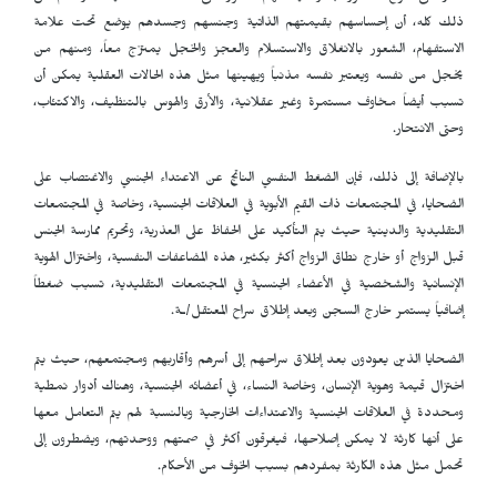
ذلك كله، أن إحساسهم بقيمتهم الذاتية وجنسهم وجسدهم يوضع تحت علامة
الاستفهام، الشعور بالانغلاق والاستسلام والعجز والخجل يمتزج معاً، ومنهم من
يخجل من نفسه ويعتبر نفسه مذنباً ويهينها مثل هذه الحالات العقلية يمكن أن
تسبب أيضاً مخاوف مستمرة وغير عقلانية، والأرق والهوس بالتنظيف، والاكتئاب،
وحتى الانتحار.
بالإضافة إلى ذلك، فإن الضغط النفسي الناتج عن الاعتداء الجنسي والاغتصاب على
الضحايا، في المجتمعات ذات القيم الأبوية في العلاقات الجنسية، وخاصة في المجتمعات
التقليدية والدينية حيث يتم التأكيد على الحفاظ على العذرية، وتحريم ممارسة الجنس
قبل الزواج أو خارج نطاق الزواج أكثر بكثير، هذه المضاعفات النفسية، واختزال الهوية
الإنسانية والشخصية في الأعضاء الجنسية في المجتمعات التقليدية، تسبب ضغطاً
إضافياً يستمر خارج السجن وبعد إطلاق سراح المعتقل/ـة.
الضحايا الذين يعودون بعد إطلاق سراحهم إلى أسرهم وأقاربهم ومجتمعهم، حيث يتم
اختزال قيمة وهوية الإنسان، وخاصة النساء، في أعضائه الجنسية، وهناك أدوار نمطية
ومحددة في العلاقات الجنسية والاعتداءات الخارجية وبالنسبة لهم يتم التعامل معها
على أنها كارثة لا يمكن إصلاحها، فيغرقون أكثر في صمتهم ووحدتهم، ويضطرون إلى
تحمل مثل هذه الكارثة بمفردهم بسبب الخوف من الأحكام.