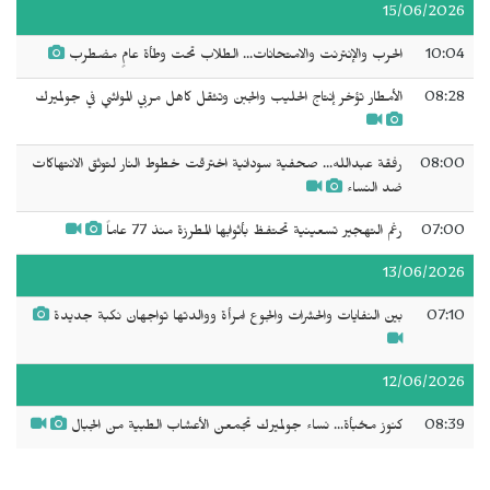
15/06/2026
10:04
الحرب والإنترنت والامتحانات... الطلاب تحت وطأة عامٍ مضطرب
08:28
الأمطار تؤخر إنتاج الحليب والجبن وتثقل كاهل مربي المواشي في جولميرك
08:00
رفقة عبدالله... صحفية سودانية اخترقت خطوط النار لتوثق الانتهاكات
ضد النساء
07:00
رغم التهجير تسعينية تحتفظ بأثوابها المطرزة منذ 77 عاماً
13/06/2026
07:10
بين النفايات والحشرات والجوع امرأة ووالدتها تواجهان نكبة جديدة
12/06/2026
08:39
كنوز مخبأة... نساء جولميرك تجمعن الأعشاب الطبية من الجبال