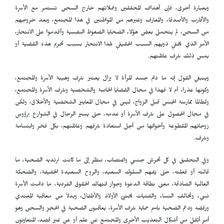
وبعبارة أخرى، فإن أهداف المحققين وعملائهم خارج السجن تستمر مع الأسرة
والأقارب والأصدقاء والمعارف وغيرهم من المواطنين في هذا المجتمع، وبعد خروجهم
من السجن، لم يتحمل بعض هؤلاء الضحايا الضغوط النفسية وأقدموا على الانتحار،
الأمر الذي يخفي ذويهم السبب الحقيقي لهذا الانتحار بسبب تحريم هذه القضية أو
يمس ذلك شرف عائلتهم.
وينبغي القول إنه ما دام جسد المرأة لا يزال يعتبر شرف وهيبة الأسرة والمجتمع،
وكونها عذراء أم لا فهذا في مجال القضايا الخاصة والشخصية وشرف الأسرة والمجتمع،
ولطالما ممارسة الجنس قبل الزواج، ليس في مجال المعايير الشخصية والأخلاق، ولكن
في مجال الحصول على شرف الأسرة أو عدمه، حتى يسير الرجال في الشوارع برؤوس
زوجاتهم المقطوعة وأخواتها من أجل استعادة شرفهم وعائلتهم، بكل فخر وابتسامة
وشرف.
وفي التحقيق في كل تحرش جنسي واغتصاب، ننظر إلى ما كانت ترتديه الضحية، ما
قالته أو فعلته، حتى يُفهم السلوك السعيد، والروح السعيدة الخفيفة، والضحكة
العالية الصادقة، معنى بطاقة الدعوة وجواز انتهاك الحقوق الفردية، ما دامت الأسرة
تسيء وتخالف النساء والفتيات يختبئ الأولاد والأطفال، وبدلاً من معاقبة المعتدي
ورفضه ودعم الضحية باسم حماية شرف الأسرة، يعاقبون الضحية في الحجز والسجن وهو
أمر أثقل من أشكال التعذيب الأخرى والمجتمع عن علم أو عن غير قصد، المتعاونون