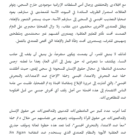
مع الجلادين والمحققين ورجال أمن السلطات الإيرانية موجودون خارج السجن، وتوفر
العائلات استمرار الظروف السائدة في البيوت الآمنة للمعذبين في منازلهم، يعود
ضحايا التعذيب الجنسي في السجن إلى منازلهم الآمنة، حيث يستمر الشعور بالإهانة،
ويظل المعتدون الآخرون مخفيين دون عقاب، ولا يزال الضحايا مجبرين على التزام
الصمت تحت تأثير المعايير العائلية، ويعتبرون أنفسهم غير محتشمين وملطخين
ومهينين للشرف، ويستمرون تحت وطأة العار والإهانة التي تخص المعتدي بالفعل.
لذلك لا ينبغي للمرء أن يصمت ويكون متفرجاً، بل ينبغي أن يقف إلى جانب
النساء ويكشف ما تتعرضن له حتى يصل إلى آذان العالم، وهذا ما فعلته نرجس
محمدي الناشطة في مجال حقوق الإنسان المسجونة في سجن إيفين، حيث أطلقت
حملة ضد التحرش والاعتداء الجنسي وحملة "الإجماع ضد الاعتداءات والتحرش
الجنسي"، والتي أشارت إلى ضرورة الإبلاغ ومقاضاة الجناة ودعم الضحايا، طلبت من عامة
الناس الانضمام إلى هذه الحملة من أجل وقف أي تحرش جنسي من قبل الحكومة
ضد المتظاهرين/ات.
كما أعرب عدد كبير من الناشطين/ات المدنيين والمدافعين/ات عن حقوق الإنسان
والمدافعين/ات عن حقوق المرأة والنسويات وغيرهم عن تضامنهم من خلال دعم حملة
"معاً ضد الاعتداء والتحرش الجنسي"، كما تعد هذه خطوة فعالة وموقف جذري
ضد العقلية الأبوية والنظام المعتدي الذي يستخدم ضد انتفاضة Jin Jiyan