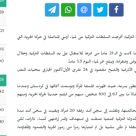
26
29
21
ركية، أفرجت السلطات التركية عن لمياء أوسي المناضلة في حركة الحرية، التي
05
سنة 1994 أي عندما كانت في الـ 21 عاماً من عمرها للاعتقال على يد السلطات التركية، وخلال
00
نة، ويبلغ عمر لمياء اليوم 53 عاماً.
وبعد 32 عاماً خرجت لمياء من السجون، واستقبلها أهالي حيي الأشرفية والشيخ مقصود في 24 تشرين الأول/أكتوبر الجاري بتحيات النصر،
26
بالنمو والتطور بسرعة، حيث ظهرت فلسفة المرأة وتوسعت آفاقها في كردستان وعندما
42
اعتُقلت اعتُقل معها 10 من رفيقاتها ورفاقها، وعدد المعتقلين إجمالاً ما بين 67 إلى 100 شخص، منهم من انضم حديثاً لحركة الحرية، ومنهم
00
اكمتها، ونُقلت إلى سجن آمد
برفقة 20 امرأة، وبقيت في سجن آمد مدة
دولة التركية قمعية تمثلت في استهداف وكسر إرادتهن كنساء ثائرات، لكن
10
عتقلة لم تكن سلبية بل تم اعتبارها رمزاً من رموز الحرية والصمود والمُقاومة،