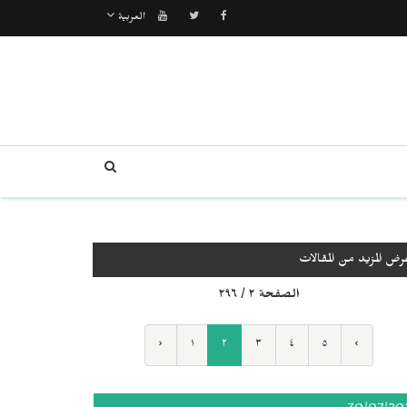
العربية
رض المزيد من المقالات
الصفحة ٢ / ٢٩٦
‹
١
٢
٣
٤
٥
›