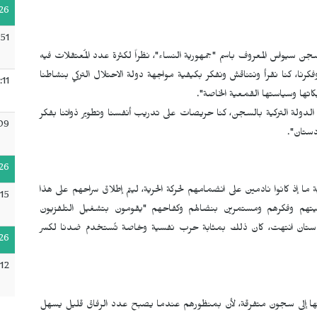
26
51
يواس المعروف باسم "جمهورية النساء"، نظراً لكثرة عدد المُعتقلات فيه
كرنا، كنا نقرأ ونتناقش ونفكر بكيفية مواجهة دولة الاحتلال التركي بنشاطنا
:11
كاتها وسياستها القمعية الخاصة".
دولة التركية بالسجن، كنا حريصات على تدريب أنفسنا وتطوير ذواتنا بفكر
09
دستان".
26
 ما إذ كانوا نادمين على انضمامهم لحركة الحرية، ليتم إطلاق سراحهم على هذا
15
ضيتهم وفكرهم ومستمرين بنضالهم وكفاحهم "يقومون بتشغيل التلفزيون
ردستان انتهت، كان ذلك بمثابة حرب نفسية وخاصة تُستخدم ضدنا لكسر
26
12
 إلى سجون متفرقة، لأن بمنظورهم عندما يصبح عدد الرفاق قليل يسهل