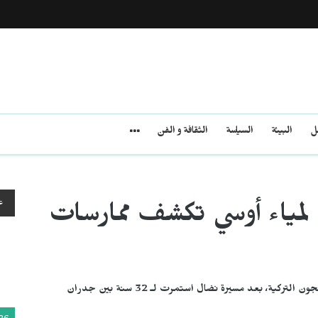
مل
البيئة
السياسة
الثقافة و الفن
ع
.. لمياء أوسي تكشف ممارسات
خرجت المُناضلة في حركة حرية كردستان لمياء أوسي من السجون التركية، بعد مسيرة نضال استمرت لـ 32 سنة بين جدران