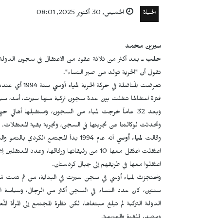
الحياة
الخميس, 30 أكتوبر 2025, 08:01
سيرين محمد
حلب ـ
بعد أكثر من ثلاثة عقود من الاعتقال في سجون الدولة الت
تقول أن "الحرية تولد من صبر النساء".
تعرضت المُناضلة في حركة الحرية
لمياء
أوسي
فترة اعتقالها تنقلت بين عدة سجون تركية منها سيرت، أمد، سيواس وشقرا
وتحدثت لوكالتنا عن تجربتها في السجن، وتجربة بقية المعتقلات.
وقالت
لمياء أوسي
أنه عام 1994 بدأ المجتمع الكردي 
اعتُقلوا معها في طريقهم إلى جبال كردستان.
واحتجزتْ لمياء أوسي في سجن سيرت في البداية
،
من ثم تمت مُح
سنتين، كان عدد النساء في السجن أكثر من الرجال، وسياسة ال
الدولة التركية لم تبلغ مبتغاها، لكن نظرة المجتمع إلى المرأة المُ