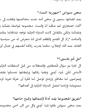
ومصدر للقوة والعزيمة.
سجن سيواس "جمهورية النساء"
بعد قضائها سنتين في سجن آمد تمت محاكمتها ونُقلت إلى سجن س
"أثناء احتجازي فيه شكلنا أنا والنساء مجموعة لمواصلة نضالنا وف
ونضالنا، ولكن بالمقابل كانت الدولة التركية تواجه نشاطاتنا بتكتي
وأضافت "رغم كل القمع والظلم الذي كنا نتعرض له من سياسية ال
القائد عبد الله أوجلان، مثلما يُدرب رفاقنا أنفسهم في جبال كر
"هل أنتم نادمين؟"
كل فترة يتم سؤال المُعتقلين والمعتقلات من قِبل السلطات التركية
الأساس لكن لمياء أوسي وبقية رفاقها ورفيقاتها تمسكوا بق
ويعرضون لنا مقاطع وبرامج تُوصل لنا فكرة أن حركة حرية ك
معنوياتنا وإرادتنا لتصل الدولة التركية إلى أهدافها".
"تفريق المجموعة يُعد أداةً لإضعافها وكبح جماحها"
بعد سجن سيواس نقلوا لمياء أوسي وكل من كان ضمن مجموعتها