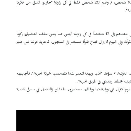
كسرهم وقمعهم، فبعد أن كان عددهم في كل زنزانة قُرابة الـ 100 شخص، تم وضع 20 شخص فقط في كل زنزانة "حاولوا النيل من فكرنا
ية".
بعد عام 2010 نُقلت إلى سجن شقرانة بمدينة أزمير، وتقلص عددهم إلى 12 شخصاً في كل زنزانة "ومن هنا ومن خلف القضبان ركزنا
رأة، وإلى اليوم لا يزال كفاح المرأة مستمر في السجون، فالحرية تولد من صبر
العمر 80 عام اعتقلتها السلطات التركية، تم سؤالها "أنتِ وبهذا العمر لماذا انضممتِ لحركة الحرية؟، فأجابتهم
اً كيف نخطط ونمشي في طريق الحرية".
ماً لكن لمياء أوسي وإلى اليوم لاتزال هي ورفيقاتها ورفاقها مستمرين بالكفاح والنضال في سبيل قضية