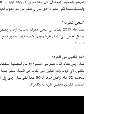
وأيديولوجيتنا لكن جذورنا أعمق من أن تُقلع على يد الدولة الترك
"سجن شقرانة"
وبشكل خاص على نضال المرأة وقوتها وكيفية تزويد وتطوير كفاح الم
النساء".
"أنتم تخافون من الكرد"
لمياء أوسي تتذكر امرأة تبلغ من 
بالقول لأني كُردية وأنتم تخافون من الكرد، نحن النساء نعلم جيد
سجنت 32 عام، وتجاوز عمرها الـ 50 عا
الشعب الكردي وتحقيق الحرية له وللمرأة.