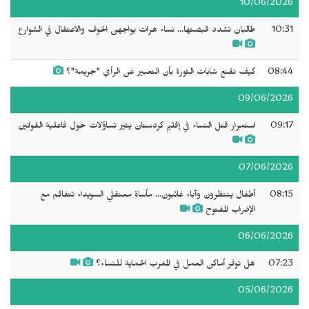
10/06/2026
10:31
طالبان تشدد قبضتها... نساء هرات يواجهن الخوف والاعتقال في الشوارع
08:44
كيف نقنع شابات الثورة بأن التعبير عن الرأي "جريمة"؟
09/06/2026
09:17
استمرار قتل النساء في إقليم كردستان يثير تساؤلات حول فاعلية القوانين
07/06/2026
08:15
أطفال ينتظرون وآباء غائبون... مأساة معتقلي السويداء تتفاقم مع
الإضراب المفتوح
06/06/2026
07:23
هل توفر أماكن العمل في المغرب الحماية للنساء؟
05/06/2026