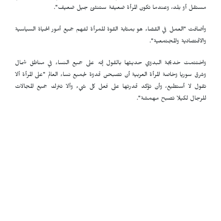
مستقل أو بلد، وعندما تكون المرأة ضعيفة ستنشئ جيل ضعيف".
وأضافت "العمل في القضاء هو بمثابة القوة للمرأة لفهم جميع أمور الحياة السياسية
والاقتصادية والمجتمعية".
واختتمت خديجة البدوي حديثها بالقول إنه على جميع النساء في مناطق شمال
وشرق سوريا وخاصة المرأة العربية أن تصبحن قدوة لجميع نساء العالم "على المرأة ألا
تقول لا أستطيع، وأن تؤكد قدرتها على فعل كل شيء وألا تترك جميع المجالات
للرجال لكيلا تصبح مهمشة".