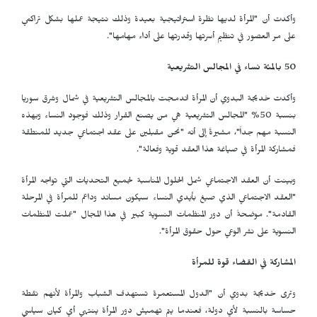
وأكدت أن "المرأة لديها نظرة استراتيجية بعيدة وذلك نتيجة عملها بشكل تراكمي
على مر العصور في تنظيم أسرتها وقدرتها على أداء مهامها".
50 بالمئة نساء في المجالس التشريعية
وأكدت خديجة البدوي أن المرأة اندمجت بالمجالس التشريعية في شمال وشرق سوريا
بنسبة 50% "المجالس التشريعية هي من يصنع القرار وذلك فوجود النساء وبهذه
النسبة مهم جداً"، مشيرةً إلى أنه "نحن مقبلين على عقد اجتماعي جديد للمنطقة
فمشاركة المرأة في صياغة هذا العقد قوية وفعالة".
وبينت أن العقد الاجتماعي شمل الحلول المناسبة لجميع التحديات التي تواجه المرأة
"العقد الاجتماعي الذي صيغ بأيدي النساء سيكون مساند وداعم للمرأة في المرحلة
القادمة". موضحةً أن دور المنظمات النسوية كبير في هذا المجال "عملت المنظمات
النسوية على نشر الوعي حول حقوق المرأة".
المشاركة في القضاء قوة للمرأة
وترى خديجة بدوي أن "الدول المستعمرة تستهدف الشباب والمرأة لأنهم نقطة
حساسة بالنسبة لأي دولة، فعندما يتم تهميش دور المرأة ينتهي أي كيان سياسي