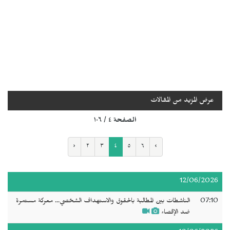
عرض المزيد من المقالات
الصفحة ٤ / ١٠٦
‹
٢
٣
٤
٥
٦
›
12/06/2026
07:10
الناشطات بين المطالبة بالحقوق والاستهداف الشخصي... معركة مستمرة
ضد الإقصاء