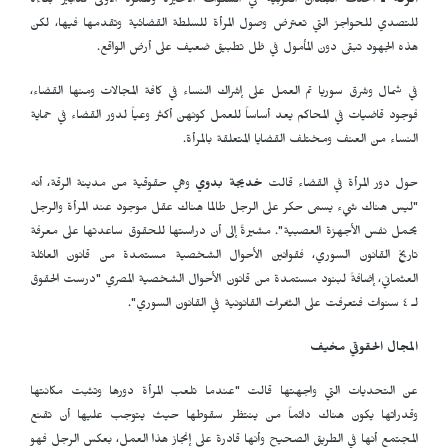
الرقة ـ
اتخذت البلدان العربية في السنوات الأخيرة وللمرة الأولى تدابير بناءة
للتصدي للحواجز التي تعترض وصول المرأة للسلطة القضائية وتقدمها فيها، لكن
هذه الجهود تبقى دون المأمول في ظل تطبيق ضعيف على أرض الواقع.
في شمال وشرق سوريا تم العمل على إشراك النساء في كافة المجالات ومنها القضاء،
فوجود قاضيات في المحاكم يعد أساساً للعمل كونهن أكثر وعياً لدور القضاء في حماية
النساء من العنف ومختلف القضايا المتعلقة بالمرأة.
حول دور المرأة في القضاء قالت
خديجة بدوي
وهي حقوقية من مدينة الرقة، أنه
"ليس هناك شيء يسمى حكر على الرجل طالما هناك عقل موجود عند المرأة والرجل
يحمل نفس الأجهزة العصبية". مشيرةً إلى أن دراستها للحقوق ساعدتها على معرفة
تاريخ القانون السوري، فقوانين الأحوال الشخصية مستمدة من قانون العائلة
العثماني، إضافةً لبنود مستمدة من قانون الأحوال الشخصية المصري "درست الحقوق
لـ ٤ سنوات فتعرفت على الثغرات القانونية في القانون السوري".
المجال الحقوقي مخيف
عن التحديات التي واجهتها قالت "عندما تلعب المرأة دورها وتثبت مكانتها
وقدراتها يكون هناك دائماً من ينتظر سقوطها حيث يتوجب عليها أن تقنع
المجتمع أنها في الطريق الصحيح وأنها قادرة على إنجاز هذا العمل، بعكس الرجل فهو