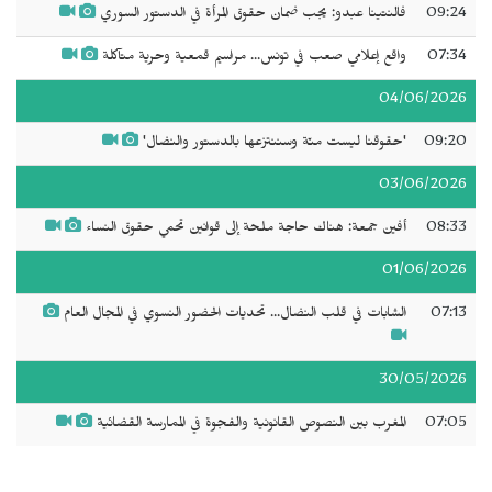
09:24
فالنتينا عبدو: يجب ضمان حقوق المرأة في الدستور السوري
07:34
واقع إعلامي صعب في تونس... مراسيم قمعية وحرية متآكلة
04/06/2026
09:20
'حقوقنا ليست منّة وسننتزعها بالدستور والنضال'
03/06/2026
08:33
أفين جمعة: هناك حاجة ملحة إلى قوانين تحمي حقوق النساء
01/06/2026
07:13
الشابات في قلب النضال... تحديات الحضور النسوي في المجال العام
30/05/2026
07:05
المغرب بين النصوص القانونية والفجوة في الممارسة القضائية