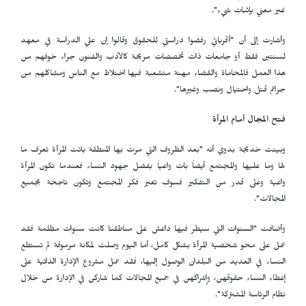
غير معني بإثبات شيء".
وأشارت إلى أن "أقربائي رفضوا دراستي للحقوق وقالوا إن علي الدراسة في معهد
لسنتين فقط أو جامعات ذات تخصصات مريحة كالآدب والفنون جراء خوفهم من
هذا العمل فالمحاماة والقضاء مهنة متشعبة فيها اختلاط مع الناس ومشاكلهم من
جرائم قتل واحتيال ونصب وغيرها".
فتح المجال أمام المرأة
وبينت خديجة بدوي أنه "بعد الظروف التي مرت بها المنطقة باتت المرأة تعرف ما
لها وما عليها والمجتمع أيضاً بات واعياً بفضل جهود النساء فعندما تكون المرأة
واعية وعلى قدر من التفكير فسوف تغير فكر المجتمع وتكون ناجحة بجميع
المجالات".
وأضافت "السنوات التي سيطر فيها داعش على مناطقنا كانت سنوات مظلمة فقد
عمل على محو شخصية المرأة بشكل كامل، أما اليوم وصلت لمكانة مرموقة لم تستطع
النساء في العديد من البلدان الوصول إليها، فقد عمل مشروع الإدارة الذاتية على
إعطاء النساء حقوقهن، وإشراكهن في جميع المجالات كما شاركن في الإدارة من خلال
نظام الرئاسة المشتركة".