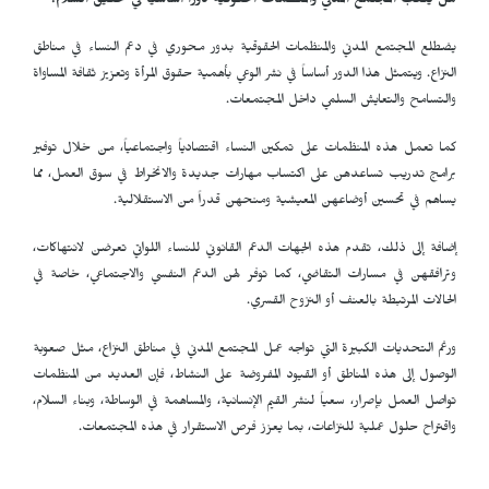
هل يلعب المجتمع المدني والمنظمات الحقوقية دوراً أساسياً في تحقيق السلام؟
يضطلع المجتمع المدني والمنظمات الحقوقية بدور محوري في دعم النساء في مناطق
النزاع. ويتمثل هذا الدور أساساً في نشر الوعي بأهمية حقوق المرأة وتعزيز ثقافة المساواة
والتسامح والتعايش السلمي داخل المجتمعات.
كما تعمل هذه المنظمات على تمكين النساء اقتصادياً واجتماعياً، من خلال توفير
برامج تدريب تساعدهن على اكتساب مهارات جديدة والانخراط في سوق العمل، مما
يساهم في تحسين أوضاعهن المعيشية ومنحهن قدراً من الاستقلالية.
إضافة إلى ذلك، تقدم هذه الجهات الدعم القانوني للنساء اللواتي تعرضن لانتهاكات،
وترافقهن في مسارات التقاضي، كما توفر لهن الدعم النفسي والاجتماعي، خاصة في
الحالات المرتبطة بالعنف أو النزوح القسري.
ورغم التحديات الكبيرة التي تواجه عمل المجتمع المدني في مناطق النزاع، مثل صعوبة
الوصول إلى هذه المناطق أو القيود المفروضة على النشاط، فإن العديد من المنظمات
تواصل العمل بإصرار، سعياً لنشر القيم الإنسانية، والمساهمة في الوساطة، وبناء السلام،
واقتراح حلول عملية للنزاعات، بما يعزز فرص الاستقرار في هذه المجتمعات.