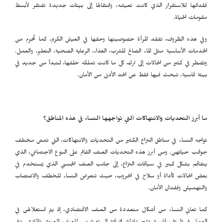
فقدانها للاستقرار الذي كانت تعيشه، وانتقالها إلى بيئات جديدة تفتقر لأبسط
مقومات الحياة.
وفي هذه الظروف، تفقد المرأة خصوصيتها وحقها في العيش الكريم، كما تُحرم من
الخدمات الأساسية مثل الماء الصالح للشرب، الغذاء، الرعاية الصحية، التعليم، والعمل.
وتضطر في كثير من الحالات إلى ترك كل ما كانت تملكه خلفها، لتبدأ من جديد في
بيئة قاسية، تبحث فيها فقط عن الحد الأدنى من الأمان.
ما أبرز التحديات والانتهاكات التي تواجهها النساء في هذه المناطق؟
تواجه النساء في مناطق النزاع الكثير من التحديات والانتهاكات، التي تمسّ مختلف
جوانب حياتهن. ومن أبرز هذه التحديات العنف القائم على النوع الاجتماعي، الذي
يتفاقم بشكل كبير في سياقات النزاع، إلى جانب العنف الجنسي الذي يُستخدم في
بعض الحالات كأداة أو سلاح في الحروب، حيث تتعرض النساء للخطف والاغتصاب
والتهميش وفقدان الأمان.
كما تعاني النساء من أشكال متعددة من العنف الاقتصادي، إذ يتم استغلالهن في