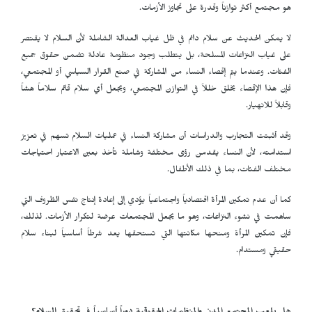
هو مجتمع أكثر توازناً وقدرة على تجاوز الأزمات.
لا يمكن الحديث عن سلام دائم في ظل غياب العدالة الشاملة لأن السلام لا يقتصر
على غياب النزاعات المسلحة، بل يتطلب وجود منظومة عادلة تضمن حقوق جميع
الفئات. وعندما يتم إقصاء النساء من المشاركة في صنع القرار السياسي أو المجتمعي،
فإن هذا الإقصاء يخلق خللاً في التوازن المجتمعي، ويجعل أي سلام قائم سلاماً هشاً
وقابلاً للانهيار.
وقد أثبتت التجارب والدراسات أن مشاركة النساء في عمليات السلام تسهم في تعزيز
استدامته، لأن النساء يقدمن رؤى مختلفة وشاملة تأخذ بعين الاعتبار احتياجات
مختلف الفئات، بما في ذلك الأطفال.
كما أن عدم تمكين المرأة اقتصادياً واجتماعياً يؤدي إلى إعادة إنتاج نفس الظروف التي
ساهمت في نشوء النزاعات، وهو ما يجعل المجتمعات عرضة لتكرار الأزمات. لذلك،
فإن تمكين المرأة ومنحها مكانتها التي تستحقها يعد شرطاً أساسياً لبناء سلام
حقيقي ومستدام.