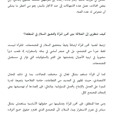
العمل في ظروف قاسية وغير عادلة، إضافة إلى تعرضهن للعنف المعنوي والمادي. وفي
بعض الحالات، تصل هذه الانتهاكات إلى حد الاتجار بالبشر، وهو من أخطر ما يمكن
أن تتعرض له هذه الفئة.
كيف تنظرين إلى العلاقة بين تحرر المرأة وتحقيق السلام في المنطقة؟
ترتبط قضية تحرر المرأة ارتباطاً وثيقاً بتحقيق السلام في المجتمعات. فالمرأة ليست
فقط جزءاً من المجتمع، بل هي عنصر أساسي في بنائه واستقراره، إذ تلعب دوراً
محورياً في تربية الأجيال وتنشئتها على القيم والسلوكيات التي تؤثر في مستقبل
المجتمعات.
كما أن المرأة تساهم بشكل فعّال في مختلف المجالات، بما في ذلك المجال
الاقتصادي، حيث تُظهر في العديد من القطاعات، خاصة الفلاحية وغيرها، قدرة
كبيرة على العمل والإنتاج وتحمل المسؤولية. وبالتالي، فإن إقصاءها أو تهميشها يعني
إضعاف المجتمع ككل.
ومن هذا المنطلق، فإن تحرر المرأة وتمكينها من حقوقها الأساسية يساهمان بشكل
مباشر في تعزيز الاستقرار وبناء السلام، لأن المجتمع الذي يحترم حقوق جميع أفراده