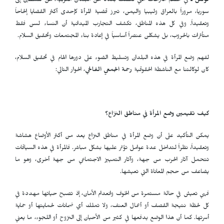
تونس ـ
في خضم النزاعات التي تعصف بعدد من البلدان العربية، من فلسطين إلى
سوريا، مروراً بالعراق وليبيا واليمن، تبرز قضية المرأة كإحدى أكثر القضايا إلحاحاً
وتعقيداً. وفي كل هذه المناطق، تكشف التجارب الميدانية أن النساء لسن فقط
متأثرات بالحروب، بل يشكلن عنصراً أساسياً في إعادة بناء المجتمعات وتحقيق السلام.
لفهم وضع المرأة في هذه البلدان وتسليط الضوء على دورها الهام في تحقيق السلام،
كان لوكالتنا مع الناشطة الحقوقية
رحمة الجمعي الفالحي
، الحوار التالي:
كيف تقيمين وضع المرأة في مناطق النزاع؟
يمكن التأكيد على أن وضع المرأة في مناطق النزاع يعد من أكثر الأوضاع هشاشة
وتعقيداً، نظراً لتداخل عدة عوامل تؤثر عليها بشكل مباشر. فالمرأة في هذه السياقات
تتحمل آثار الحرب من جهة، وآثار التمييز الاجتماعي من جهة أخرى، وهو ما
يضاعف من حجم المعاناة التي تعيشها.
فهي تعيش في حالة مستمرة من الخوف وانعدام الأمان، إذ تصبح حياتها مهددة في
كل لحظة نتيجة القصف أو أعمال العنف، ولا تملك أي ضمانات لحمايتها أو حماية
أسرتها. كما أن هذا الوضع يدفعها في كثير من الأحيان إلى النزوح أو اللجوء، ما يعني