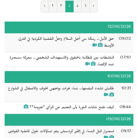
‹
٢
٣
٤
٥
٦
›
12/06/2026
09:02
حق الأمل... رسالة من أجل السلام وحلّ القضية الكردية في الشرق
الأوسط
07:10
الناشطات بين المطالبة بالحقوق والاستهداف الشخصي... معركة مستمرة
ضد الإقصاء
10/06/2026
10:31
طالبان تشدد قبضتها... نساء هرات يواجهن الخوف والاعتقال في الشوارع
08:44
كيف نقنع شابات الثورة بأن التعبير عن الرأي "جريمة"؟
09/06/2026
09:17
استمرار قتل النساء في إقليم كردستان يثير تساؤلات حول فاعلية القوانين