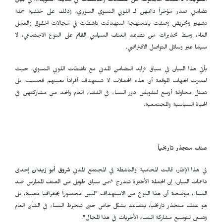
السويداء ـ
أعلنت مجموعة من المنظمات والناشطات في مدينة السويداء، في بيان
تضامني صدر مؤخراً دعمهن لـ اللوبي النسوي السوري، وذلك على خلفية حملة
تشهير وتحريض وصفت بالممنهجة استهدفت ناشطات في مجالات الحقوق والعمل
العام، وسط تحذيرات من تصاعد العنف السياسي القائم على النوع الاجتماعي، لا
سيما عبر وسائل التواصل الافتراضي.
يأتي هذا البيان في سياق تزايد التضامن المدني مع ناشطات اللوبي النسوي، حيث
اعتبرت الجهات الموقعة أن هذه الحملات لا تستهدف أفراداً بعينهم فحسب، بل
تمثل محاولة أوسع لتقويض دور النساء في الفضاء العام والحد من مشاركتهن في
الحياة السياسية والمجتمعية.
عنف متجذر تاريخياً
في هذا الإطار، قالت المحامية والناشطة في المجتمع المدني
شروق أبو زيدان
إحدى
داعمات البيان، إن الحملة الأخيرة تندرج ضمن سياق طويل من العنف الممارس ضد
النساء، موضحة أن هذا النوع من الاستهداف "ليس محصوراً بجغرافيا معينة، بل
هو عنف متجذر تاريخياً، يتصاعد بشكل خاص حين تنخرط النساء في الشأن العام
وتسعى لتوسيع مشاركة النساء الأخريات في هذا المجال".