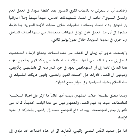
وأضافت أن ما تتعرض له ناشطات اللوبي النسوي يعد "نقطة سوداء في العمل العام
والعمل النسوي"، خاصة أن النساء المستهدفات قدمن، جهداً مهنياً وعملاً احترافياً
في التوثيق ودعم النساء ومساندة الناجيات خلال سنوات الأزمة السورية وما تلاها،
مشيرة إلى أن هذا العمل شمل توثيق انتهاكات متعددة، من بينها أحداث الساحل
وما جرى في مدينة السويداء خلال تموز/يوليو الماضي.
وأوضحت شروق أبو زيدان أن الهدف من هذه الحملات يتجاوز الإساءة الشخصية،
ليصل إلى محاولة الحد من قدرات هؤلاء النساء والحط من إمكانياتهن ودفعهن لترك
هذا العمل، لافتة إلى أن استهدافهن يعود في جزء كبير منه إلى فاعليتهن وتأثيرهن،
وإثباتهن أن النساء قادرات على "صناعة الفرق والتغيير، وأنهن شريكات أساسيات في
بناء السلام والحياة السياسية وفي مراكز صنع القرار".
وفيما يتعلق بطبيعة حملات التشهير، بينت أنها غالباً ما تركز على الحياة الشخصية
للناشطات، حيث يتم اتهام النساء والتشهير بهن من هذا الجانب تحديداً، لما له من
تأثير في بعض المجتمعات، بهدف دفع المجتمع نفسه إلى رفضهن والمشاركة في عملية
الإقصاء
أما على صعيد التأثير النفسي والمهني، فأشارت إلى أن هذه الحملات قد تؤدي إلى