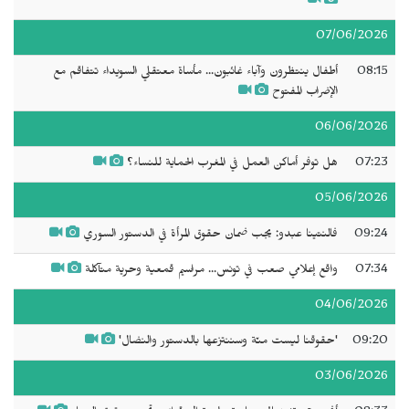
07/06/2026
08:15
أطفال ينتظرون وآباء غائبون... مأساة معتقلي السويداء تتفاقم مع
الإضراب المفتوح
06/06/2026
07:23
هل توفر أماكن العمل في المغرب الحماية للنساء؟
05/06/2026
09:24
فالنتينا عبدو: يجب ضمان حقوق المرأة في الدستور السوري
07:34
واقع إعلامي صعب في تونس... مراسيم قمعية وحرية متآكلة
04/06/2026
09:20
'حقوقنا ليست منّة وسننتزعها بالدستور والنضال'
03/06/2026