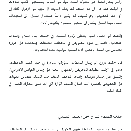
تراجع بعض النساء عن المشاركة العامة خوفاً من المساس بسمعتهن، لكنها شددت
في الوقت ذاته على أن هذا العنف قد يدفع أخريات إلى مزيد من الإصرار، قائلة إن
"كل هذا التحريض، رغم قسوته، قد يكون دافعاً لاستمرار العمل، لأن استهداف
النساء بهذا الشكل يعكس أن صوتهن مسموع وتأثيرهن قائم".
وأكدت أن النساء اليوم يشكلن ركيزة أساسية في عمليات بناء السلام والعدالة
الانتقالية، داعية إلى تعزيز حضورهن في مختلف القطاعات، ومشددة على ضرورة
التضامن بين النساء باعتباره أداة أساسية لمواجهة هذه التحديات.
كما حملت شروق أبو زيدان السلطات مسؤولية مباشرة في حماية النساء الناشطات،
داعية إلى "وقف خطابات التحريض والتشهير، خاصة على وسائل التواصل الافتراضي"،
والعمل على إصدار تشريعات واضحة لمناهضة العنف ضد النساء، تتضمن عقوبات
على التحريض باعتباره أحد أشكال العنف المؤثرة التي قد تعيق مشاركة النساء في
الحياة العامة.
حملات التشهير تندرج ضمن العنف السياسي
من جانبها، اعتبرت الناشطة
نجوى الطويل
أن ما تتعرض له النساء الناشطات