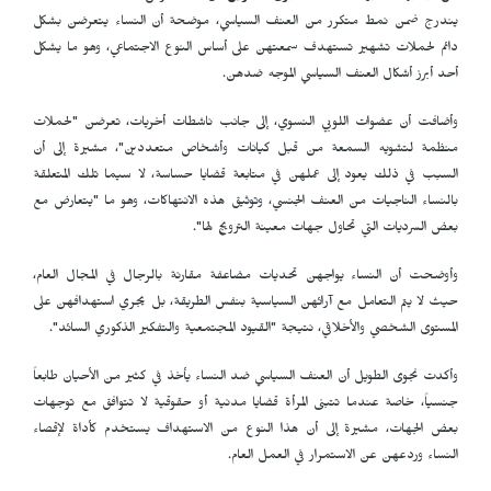
يندرج ضمن نمط متكرر من العنف السياسي، موضحة أن النساء يتعرضن بشكل
دائم لحملات تشهير تستهدف سمعتهن على أساس النوع الاجتماعي، وهو ما يشكل
أحد أبرز أشكال العنف السياسي الموجه ضدهن.
وأضافت أن عضوات اللوبي النسوي، إلى جانب ناشطات أخريات، تعرضن "لحملات
منظمة لتشويه السمعة من قبل كيانات وأشخاص متعددين"، مشيرة إلى أن
السبب في ذلك يعود إلى عملهن في متابعة قضايا حساسة، لا سيما تلك المتعلقة
بالنساء الناجيات من العنف الجنسي، وتوثيق هذه الانتهاكات، وهو ما "يتعارض مع
بعض السرديات التي تحاول جهات معينة الترويج لها".
وأوضحت أن النساء يواجهن تحديات مضاعفة مقارنة بالرجال في المجال العام،
حيث لا يتم التعامل مع آرائهن السياسية بنفس الطريقة، بل يجري استهدافهن على
المستوى الشخصي والأخلاقي، نتيجة "القيود المجتمعية والتفكير الذكوري السائد".
وأكدت نجوى الطويل أن العنف السياسي ضد النساء يأخذ في كثير من الأحيان طابعاً
جنسياً، خاصة عندما تتبنى المرأة قضايا مدنية أو حقوقية لا تتوافق مع توجهات
بعض الجهات، مشيرة إلى أن هذا النوع من الاستهداف يستخدم كأداة لإقصاء
النساء وردعهن عن الاستمرار في العمل العام.