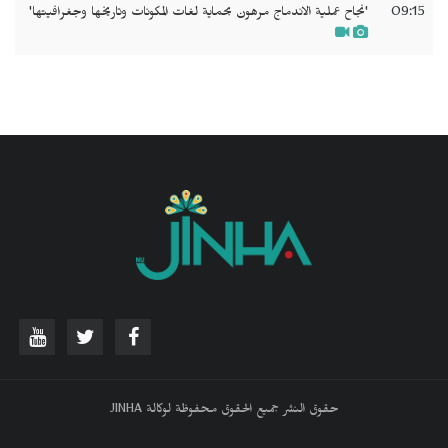
09:15
'نجاح عملية الاندماج مرهون بحماية لغات المكونات وتاريخها وجغرافيتها'
حقوق النشر جميع الحقوق محفوظة لوكالة JINHA