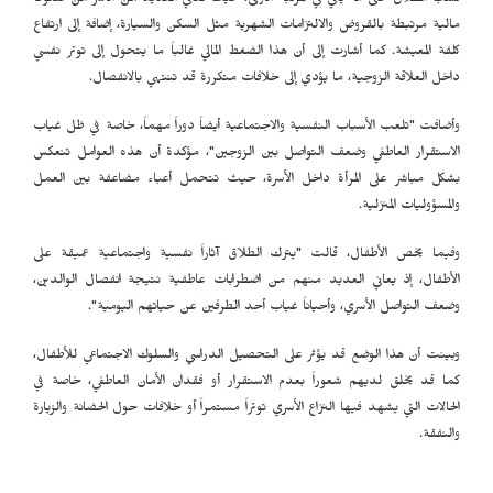
نسب الطلاق حتى أنه يأتي في المرتبة الأولى، حيث تعاني العديد من الأسر من ضغوط
مالية مرتبطة بالقروض والالتزامات الشهرية مثل السكن والسيارة، إضافة إلى ارتفاع
كلفة المعيشة. كما أشارت إلى أن هذا الضغط المالي غالباً ما يتحول إلى توتر نفسي
داخل العلاقة الزوجية، ما يؤدي إلى خلافات متكررة قد تنتهي بالانفصال.
وأضافت "تلعب الأسباب النفسية والاجتماعية أيضاً دوراً مهماً، خاصة في ظل غياب
الاستقرار العاطفي وضعف التواصل بين الزوجين"، مؤكدة أن هذه العوامل تنعكس
بشكل مباشر على المرأة داخل الأسرة، حيث تتحمل أعباء مضاعفة بين العمل
والمسؤوليات المنزلية.
وفيما يخص الأطفال، قالت "يترك الطلاق آثاراً نفسية واجتماعية عميقة على
الأطفال، إذ يعاني العديد منهم من اضطرابات عاطفية نتيجة انفصال الوالدين،
وضعف التواصل الأسري، وأحياناً غياب أحد الطرفين عن حياتهم اليومية".
وبينت أن هذا الوضع قد يؤثر على التحصيل الدراسي والسلوك الاجتماعي للأطفال،
كما قد يخلق لديهم شعوراً بعدم الاستقرار أو فقدان الأمان العاطفي، خاصة في
الحالات التي يشهد فيها النزاع الأسري توتراً مستمراً أو خلافات حول الحضانة والزيارة
والنفقة.