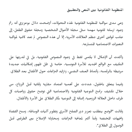
المنظومة القانونية بين النص والتطبيق
وعن مدى مواكبة المنظومة القانونية لهذه التحولات، أوضحت دلال بوعزيزي أنه رغم
وجود ترسانة قانونية مهمة مثل مجلة الأحوال الشخصية ومجلة حقوق الطفل، إلى
جانب قوانين أخرى تنظم العلاقات الأسرية، إلا أن هذه النصوص لم تعد كافية لمواكبة
التغيرات الاجتماعية المتسارعة.
وأكدت أن الإشكال لا يكمن فقط في وجود النصوص القانونية، بل في قدرتها على
التكيف مع الواقع الجديد للأسرة التونسية، خاصة في ظل ظهور إشكاليات جديدة
مرتبطة بالرقمنة، وأنماط العنف النفسي، وتزايد النزاعات حول الأطفال بعد الطلاق.
وفيما يتعلق بالحلول، شددت على أهمية اعتماد مقاربة وقائية قبل الزواج، من
خلال تكثيف برامج التوعية القانونية والاجتماعية التي توضح حقوق وواجبات كل
طرف داخل العلاقة الزوجية، إضافة إلى التوعية بآثار الطلاق على الأسرة والأطفال.
وقالت "الوضع يتطلب تعزيز دور الصلح الأسري وتطوير آليات الوساطة، ومنح القضاة
والجهات المختصة وقتاً أكبر لمعالجة النزاعات ومحاولة الإصلاح بين الطرفين قبل
الوصول إلى الطلاق".