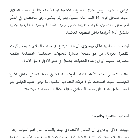
تونس ـ
تشهد تونس خلال السنوات الأخيرة ارتفاعاً ملحوظاً في نسب الطلاق،
حيث تسجل قرابة 14 ألف حالة سنوياً، وهو رقم يعكس، وفق مختصين في الشأن
الاجتماعي والقانوني، تحولات عميقة تمس بنية الأسرة التونسية التقليدية وتعيد
تشكيل أدوار أفرادها داخل المنظومة العائلية.
أوضحت المحامية
دلال بوعزيزي
، أن هذا الارتفاع في حالات الطلاق لا يمكن قراءته
كظاهرة معزولة، بل هو نتيجة مباشرة لتحولات اجتماعية واقتصادية وثقافية
متسارعة، مبينة أن أبرز هذه التحولات يتمثل في تغير الأدوار داخل الأسرة.
وقالت "تعكس هذه الأرقام كذلك تحولات عميقة في نمط العيش داخل الأسرة
التونسية، حيث أصبحت المرأة شريكة اقتصادية أساسية، ما فرض عليها التوفيق بين
العمل والتربية، في ظل ضغط اقتصادي متزايد وتكاليف معيشية مرتفعة".
أسباب الظاهرة وتأثيرها
وبينت دلال بوعزيزي أن العامل الاقتصادي يعد بالأساس من أهم أسباب ارتفاع