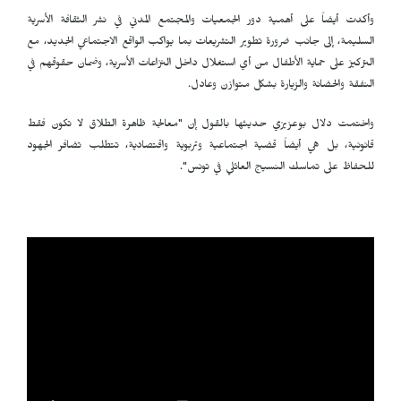
وأكدت أيضاً على أهمية دور الجمعيات والمجتمع المدني في نشر الثقافة الأسرية
السليمة، إلى جانب ضرورة تطوير التشريعات بما يواكب الواقع الاجتماعي الجديد، مع
التركيز على حماية الأطفال من أي استغلال داخل النزاعات الأسرية، وضمان حقوقهم في
النفقة والحضانة والزيارة بشكل متوازن وعادل.
واختمت دلال بوعزيزي حديثها بالقول إن "معالجة ظاهرة الطلاق لا تكون فقط
قانونية، بل هي أيضاً قضية اجتماعية وتربوية واقتصادية، تتطلب تضافر الجهود
للحفاظ على تماسك النسيج العائلي في تونس".