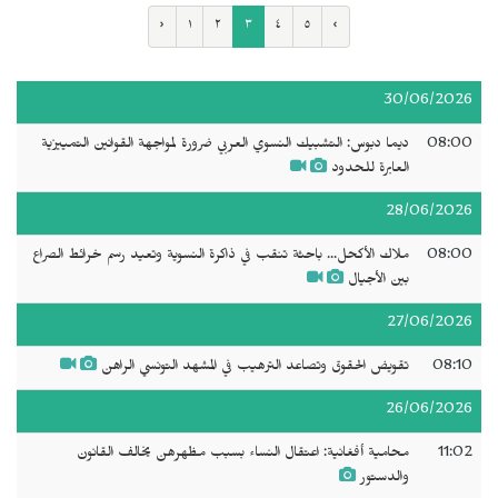
‹
١
٢
٣
٤
٥
›
30/06/2026
08:00
ديما دبوس: التشبيك النسوي العربي ضرورة لمواجهة القوانين التمييزية
العابرة للحدود
28/06/2026
08:00
ملاك الأكحل... باحثة تنقب في ذاكرة النسوية وتعيد رسم خرائط الصراع
بين الأجيال
27/06/2026
08:10
تقويض الحقوق وتصاعد الترهيب في المشهد التونسي الراهن
26/06/2026
11:02
محامية أفغانية: اعتقال النساء بسبب مظهرهن يخالف القانون
والدستور