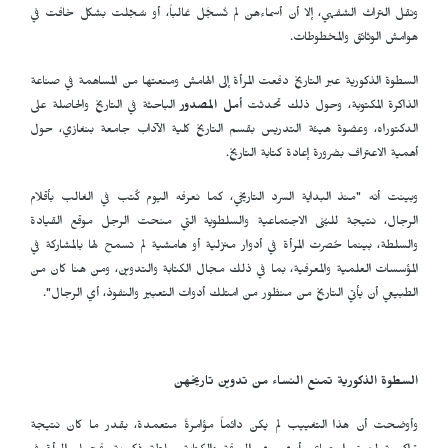
ونقل التراث الشفهي، إلا أن أسماءهن لم تُسجَّل غالباً، أو سُجّلت بشكل خافت في
هوامش الوثائق والمخطوطات.
السطوة الذكورية عبر التاريخ دفعت المرأة إلى الهامش ومنعتها من المساهمة في صناعة
الذاكرة المكتوبة، وحول ذلك تحدثت
أمل المصدور
الباحثة في التاريخ والحاصلة على
الدكتوراه، وعضوة هيئة التدريس بقسم التاريخ كلية الآداب جامعة بنغازي، حول
أهمية الاعتراف بضرورة إعادة كتابة التاريخ.
وبينت أنه "منذ البداية السرد التاريخي، كما نعرفه اليوم كُتب في الغالب بأقلام
الرجال، نتيجة للبُنى الاجتماعية والسلطوية التي منحت الرجل موقع القيادة
والسلطة، بينما حُصرت المرأة في أدوار منزلية أو هامشية لم تسمح لها بالمشاركة في
المؤسسات العلمية والمعرفية، بما في ذلك مجال الكتابة والتدوين، ومن هنا كان من
الطبيعي أن يأتي التاريخ من منظور من امتلك أدوات التعبير والنفوذ، أي الرجال".
السطوة الذكورية تمنع النساء من تدوين تاريخهن
وأوضحت أن هذا التغييب لم يكن دائماً مؤامرةً متعمدة، بقدر ما كان نتيجة