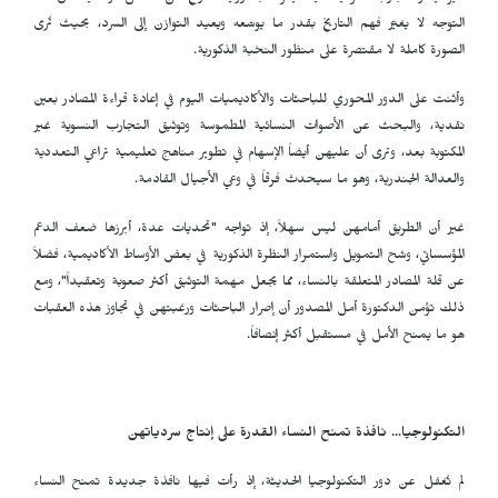
التوجه لا يغيّر فهم التاريخ بقدر ما يوسّعه ويعيد التوازن إلى السرد، بحيث تُرى
الصورة كاملة لا مقتصرة على منظور النخبة الذكورية.
وأثنت على الدور المحوري للباحثات والأكاديميات اليوم في إعادة قراءة المصادر بعين
نقدية، والبحث عن الأصوات النسائية المطموسة وتوثيق التجارب النسوية غير
المكتوبة بعد، وترى أن عليهن أيضاً الإسهام في تطوير مناهج تعليمية تراعي التعددية
والعدالة الجندرية، وهو ما سيحدث فرقاً في وعي الأجيال القادمة.
غير أن الطريق أمامهن ليس سهلاً، إذ تواجه "تحديات عدة، أبرزها ضعف الدعم
المؤسساتي، وشح التمويل واستمرار النظرة الذكورية في بعض الأوساط الأكاديمية، فضلاً
عن قلة المصادر المتعلقة بالنساء، مما يجعل مهمة التوثيق أكثر صعوبة وتعقيداً"، ومع
ذلك تؤمن الدكتورة أمل المصدور أن إصرار الباحثات ورغبتهن في تجاوز هذه العقبات
هو ما يمنح الأمل في مستقبل أكثر إنصافاً.
التكنولوجيا... نافذة تمنح النساء القدرة على إنتاج سردياتهن
لم تُغفل عن دور التكنولوجيا الحديثة، إذ رأت فيها نافذة جديدة تمنح النساء