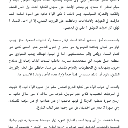
تراكمية لنسق اجتماعي أبوي يرى المعرفة والكتابة سلطة ذكورية، فجعل المرأة في
موقع المتلقي لا المنتج. ولم يقتصر الإقصاء على مجال الكتابة فقط، بل شمل التعليم
والملكية والمشاركة السياسية. ومع ذلك، لم تكن المرأة غائبة عن الحياة العامة؛ فقد
شاركت في الثورات والإصلاحات وحافظت على الموروث الشعبي، إلا أن أسماء النساء لم
تُوثَّق، لأن أدوات التوثيق لم تكن في أيديهن.
واستحضرت أمل المصدور أمثلة لنساء تركن بصمة رغم الظروف الصعبة، مثل زينب
فواز من لبنان وعائشة التيمورية من مصر في القرن التاسع عشر، اللتين كتبن عن
قضايا النساء ووثّقن واقع مجتمعاتهن. أما في ليبيا، فهناك زينب النفزاوي من
منطقة جبل نفوسة التي استحدثت مدرسة داخلية للبنات آنذاك، إضافة إلى نماذج
أخرى، وشهادات في المخطوطات والتراجم تكشف عن نساء حافظن على العلم والموروث
الثقافي، وترى أن ذلك يستدعي بحثاً جاداً لإبراز هذه الأسماء وإعادة الاعتبار لها.
وأكدت أن غياب المرأة عن كتابة التاريخ انعكس سلباً على صورة المرأة فيه، إذ ظهرت
في السرديات التقليدية ككائن تابع للرجل، تُعرَّف من خلاله لا من خلال ذاتها، ما
ترسخ صورة نمطية تختزلها في كونها عاطفية أو غير عقلانية أو غير مؤهلة للقيادة،
وهي صورة لا تعبّر عن الحقيقة، بل عن وجهة نظر كتّاب التاريخ.
وهنا شدّدت على أن رواية النساء للتاريخ تضيء زوايا مهمشة ومنسية، إذ تهتم بالحياة
اليومية والتجارب الفردية، فيما يُعرف بـ "رواية التاريخ من الأسفل" وتضيف أن هذا