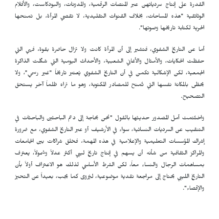
القدرة على إنتاج سردياتهن عبر المنصات الرقمية، والمدونات، والبودكاست، والأفلام
الوثائقية "هذه المساحات، بخلاف القنوات التقليدية، لا تقصي المرأة، بل تمنحها
الحرية لكتابة تاريخها وصوتها".
أما عن التاريخ الشفوي، فتشير إلى أن المرأة كانت ولا تزال حاضرة بقوة، فهي التي
حفظت الحكايات، والأمثال والأغاني الشعبية، والأحداث اليومية التي شكّلت الذاكرة
الجمعية، لكن الإشكالية تكمن في أن التاريخ الشفوي يُعتبر تاريخاً "غير رسمي"، ولا
يحظى بالمكانة نفسها التي تُمنح للمصادر المكتوبة، وهو ما تراه ظلماً آخر يستحق
التصحيح.
واختُتمت أمل المصدور حديثها بالقول "نحن بحاجة إلى دعم الباحثين والباحثات في
التنقيب عن السرديات النسائية، سواء في الأرشيف أو عبر التاريخ الشفوي، مع ضرورة
إشراك المؤسسات التعليمية والإعلامية في هذه المهمة، فخلق شراكات بين الجامعات
والمراكز الثقافية من شأنه أن يسهم في إنتاج تاريخ ليبي أكثر عدلاً وشمولاً، يعترف
بمساهمات الرجال والنساء معاً، لكن الشرط الأساسي لذلك هو الاعتراف أولاً بأن
التاريخ الليبي يحتاج إلى مراجعة نقدية موضوعية، ليُروى كما يجب، بعيداً عن التحيز
والإقصاء".