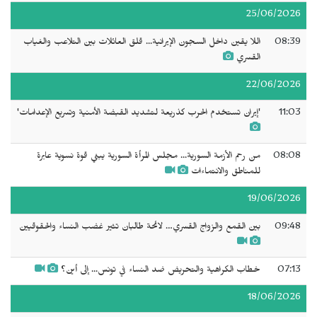
25/06/2026
08:39
اللا يقين داخل السجون الإيرانية... قلق العائلات بين التلاعب والغياب
القسري
22/06/2026
11:03
'إيران تستخدم الحرب كذريعة لتشديد القبضة الأمنية وتسريع الإعدامات'
08:08
من رحم الأزمة السورية... مجلس المرأة السورية يبني قوة نسوية عابرة
للمناطق والانتماءات
19/06/2026
09:48
بين القمع والزواج القسري… لائحة طالبان تثير غضب النساء والحقوقيين
07:13
خطاب الكراهية والتحريض ضد النساء في تونس... إلى أين؟
18/06/2026