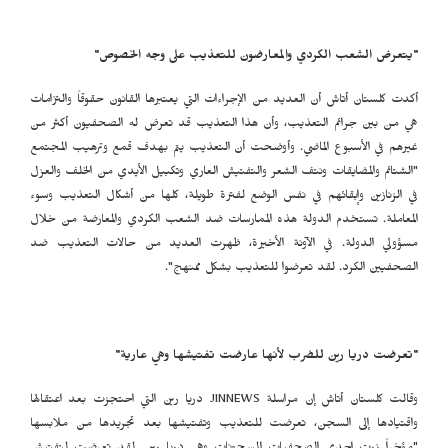
"يتعرض الشعب الكردي والمعارضون للتعذيب على وجه الخصوص"
أكدت كلستان أتاش أن العديد من الإجراءات التي يعتبرها القانون حقوقاً والتزامات
هي من بين جرائم التعذيب، وأن هذا التعذيب قد تعرض له الصحفيون أكثر من
غيرهم في الأسبوع الماضي. وأوضحت أن التعذيب يتم بهدف قمع وترهيب المجتمع
"الشتائم والمضايقات ونتف الشعر والتفتيش العاري وتكبيل الأيدي من الخلف والعزل
في الزنازين وإبقائهم في نفس الوضع لفترة طويلة، كلها من أشكال التعذيب وسوء
المعاملة. تستخدم الدولة هذه الممارسات ضد الشعب الكردي والمعارضة من خلال
مسؤولي الدولة. في الآونة الأخيرة، ظهرت العديد من حالات التعذيب ضد
الصحفيين الكرد. لقد تعرضوا للتعذيب بشكل ممنهج".
"تعرضت دريا رين للضرب لأنها عارضت تفتيشها وهي عارية"
وقالت كلستان أتاش إن مراسلة
JINNEWS
دريا رين التي احتجزت بعد اعتقالها
واقتيادها إلى السجن، تعرضت للتعذيب وتفتيشها بعد تجريدها من ملابسها