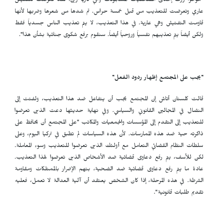
"مؤخراً زرت إحدى الصحفيات المسجونات وهي دريا رين. لقد تعرضت لتفتيش
عاري وتعرضت للتعذيب من قبل خمسة حراس. تم شدها من شعرها وضربها لأنها
قاومت التفتيش وهي عارية. في هذا التعذيب، لا يتم تعذيب الناس جسدياً فقط
ولكن أيضاً يتم تعذيبهم نفسياً وروحياً أيضاً. سنقوم برفع شكوى جنائية بشأن هذا".
"يجب على المجتمع إظهار ردود الفعل"
قالت كلستان أتاش إن المجتمع يجب أن يتفاعل ضد هذا التعذيب، ولفتت إلى
النضال في المجالين القانوني والسياسي. وفي نهاية حديثها دعت الذين تعرضوا
للتعذيب إلى التقدم إلى المؤسسات والجمعيات والمكاتب "على المجتمع أن يحافظ على
ذاكرته حية ضد هذه الممارسات. لأن هذه السياسات لم تطبق في تركيا اليوم، وعلى
سلطات النظام القضائي التعامل مع أولئك الذين تعرضوا للتعذيب وسوء المعاملة.
لكن للأسف، يتم رفع دعاوى قضائية ضد الأشخاص الذين تعرضوا لهذا التعذيب.
عادة ما يتم رفع دعاوى قضائية ضد الضحية، بتهم الإضرار بالممتلكات ومقاومة
الشرطة. في هذه المرحلة، إذا كان الشخص يعتقد أن آلية العدالة لا تعمل، فعليه
تقديم طلبات قانونية".