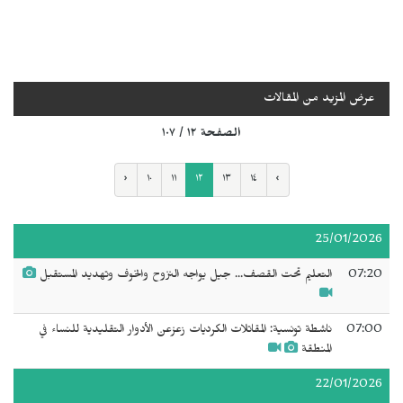
عرض المزيد من المقالات
الصفحة ١٢ / ١٠٧
‹
١٠
١١
١٢
١٣
١٤
›
25/01/2026
07:20
التعليم تحت القصف... جيل يواجه النزوح والخوف وتهديد المستقبل
07:00
ناشطة تونسية: المقاتلات الكرديات زعزعن الأدوار التقليدية للنساء في
المنطقة
22/01/2026