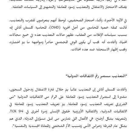
آمد
ـ في تركيا، تتزايد الضغوط على الديمقراطية والحرية، وتتزايد مشاهد التعذيب.
يُضاف الاحتجاز والاعتقال والتعذيب وسوء المعاملة والتشهير إلى السياسات الفاشلة.
في الآونة الأخيرة، وأثناء احتجاز الصحفيين، لوحظ أنهم يتعرضون للضرب والتعذيب.
قالت ممثلة جمعية المحامين من أجل الحرية (
OHD
)، المحامية كلستان أتاش إنه
بسبب سياسات الإفلات من العقاب، تظهر حالات التعذيب هذه في جميع مجالات
الحياة، وأفادت أنه يجب أن يكون الوعي المجتمعي حاضراً ومواجهة ما يتم اختباره،
ويجب إظهار الاستجابة ضد هذه الحالات.
"التعذيب مستمر رغم الاتفاقات الدولية"
وأفادت كلستان أتاش إن التعذيب غالباً يتم خلال فترة الاعتقال ودخول السجون،
مشيرةً إلى استمرار التعذيب وسوء المعاملة على الرغم من الاتفاقيات الدولية "من
الضروري تعريف التعذيب وسوء المعاملة. يتم تعريف التعذيب وسوء المعاملة في
الاتفاقيات الدولية، والاتفاقية الأوروبية لحقوق الإنسان ومرة أخرى في
TCK 94
.
ولتعريفه بشكل أوضح، هي الأفعال التي تمارس من قبل مسؤولي الدولة، الذي هم
بشكل عام الشرطة وحراس الأمن وتسبب الألم الشخصي والمعاناة الجسدية والنفسية".