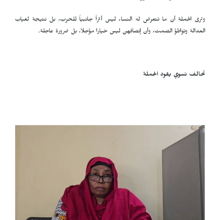
وترى الحملة أن ما تتعرض له النساء ليس أثراً جانبياً للحرب، بل نتيجة لغياب
العدالة وتواطؤ الصمت، وأن إنصافهن ليس خيارا مؤجلا، بل ضرورة عاجلة.
تحالف نسوي يقود الحملة