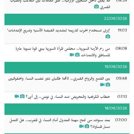
08:39
اللا يقين داخل السجون الإيرانية... قلق العائلات بين التلاعب والغياب
القسري
22/06/2026
11:03
'إيران تستخدم الحرب كذريعة لتشديد القبضة الأمنية وتسريع الإعدامات'
08:08
من رحم الأزمة السورية... مجلس المرأة السورية يبني قوة نسوية عابرة
للمناطق والانتماءات
19/06/2026
09:48
بين القمع والزواج القسري… لائحة طالبان تثير غضب النساء والحقوقيين
07:13
خطاب الكراهية والتحريض ضد النساء في تونس... إلى أين؟
18/06/2026
07:00
بعد سنوات من فتح مهنة العدول أمام النساء في المغرب... هل اكتمل
مسار المساواة؟