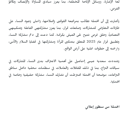
لغة الإشارة، ووسائل الإتاحة المختلفة، بما يعزز مبادئ المساواة والإنصاف وتكافؤ
الفرص.
وأشارت إلى أن الحملة تطالب بمراجعة القوانين وإصلاحها، وضمان وجود النساء على
طاولات التفاوض كمشاركات وصانعات قرار، بما يعزز مشاركتهن الفاعلة وتمكينهن
اقتصادياً، وخلق فرص تتيح لهن العيش بكرامة. كما دعت إلى دعم مشاركة النساء
وتطبيق قرار عام 2025 المتعلق بتمكين المرأة ومشاركتها في قضايا السلام والأمن،
وترجمته إلى خطوات عملية على أرض الواقع.
وشددت سعدية عيسى إسماعيل على أهمية الاعتراف بدور النساء المشاركات في
سياقات النزاع، بما في ذلك المقاتلات والعاملات في منظمات محلية داخل مناطق
النزاعات، موضحة أن الحملة اشترطت أن تشارك النساء مشاركة حقيقية وخاصة في
الحماية.
الحملة من منظور إعلامي