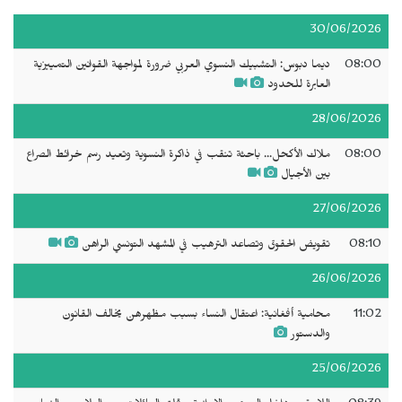
30/06/2026
08:00
ديما دبوس: التشبيك النسوي العربي ضرورة لمواجهة القوانين التمييزية
العابرة للحدود
28/06/2026
08:00
ملاك الأكحل... باحثة تنقب في ذاكرة النسوية وتعيد رسم خرائط الصراع
بين الأجيال
27/06/2026
08:10
تقويض الحقوق وتصاعد الترهيب في المشهد التونسي الراهن
26/06/2026
11:02
محامية أفغانية: اعتقال النساء بسبب مظهرهن يخالف القانون
والدستور
25/06/2026