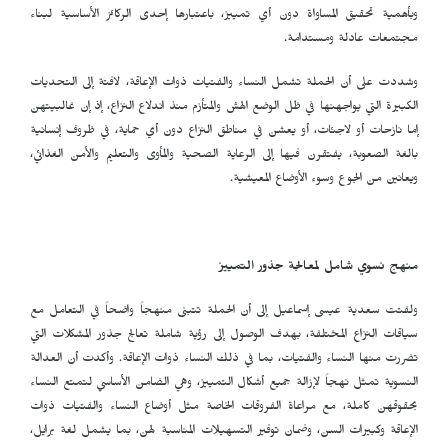
وبأهمية تحقيق المساواة دون أي تمييز، باعتبارها إحدى الركائز الأساسية لبناء
مجتمعات عادلة ومستدامة.
وشددت على أن الحملة تشمل النساء والفتيات ذوات الإعاقة، لافتة إلى التحديات
الكبيرة التي يواجهنها في ظل الوضع الهش والمتأزم منذ اندلاع النزاع، إذ إن غالبيتهن
إما نازحات أو لاجئات، أو يعشن في مناطق النزاع دون أي حماية، في ظروف إنسانية
بالغة الصعوبة، يفتقرن فيها إلى الرعاية الصحية والمأوى والتعليم والأمن الغذائي،
ويعانين من الجوع وسوء الأوضاع المعيشية.
منهج نسوي شامل لمعالجة جذور التمييز
ولفتت سعدية عيسى إسماعيل إلى أن الحملة تتبنى منهجاً واضحاً في التعامل مع
سياقات النزاع المختلفة، بهدف الوصول إلى رؤية شاملة تعالج جذور المشكلات التي
تضررت منها النساء والفتيات، بما في ذلك النساء ذوات الإعاقة. وأكدت أن العدالة
النسوية تمثل نهجاً لإزالة جميع أشكال التمييز، وهي الضامن الأساسي لتمتع النساء
بحقوقهن كاملة، مع مراعاة الفروقات الخاصة مثل أوضاع النساء والفتيات ذوات
الإعاقة وكبيرات السن، وضمان توفير التسهيلات المناسبة لهن، بما يشمل لغة برايل،