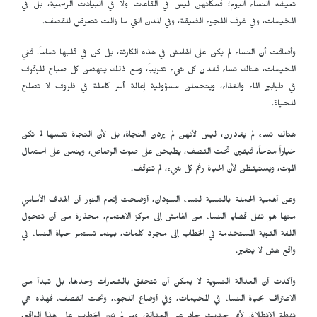
تعيشه النساء اليوم؛ فمكانهن ليس في القاعات ولا في البيانات الرسمية، بل في
المخيمات، وفي غرف اللجوء الضيقة، وفي المدن التي ما زالت تتعرض للقصف.
وأضافت أن النساء لم يكن على الهامش في هذه الكارثة، بل كن في قلبها تماماً. ففي
المخيمات، هناك نساء فقدن كل شيء تقريباً، ومع ذلك ينهضن كل صباح للوقوف
في طوابير الماء والغذاء، ويتحملن مسؤولية إعالة أسر كاملة في ظروف لا تصلح
للحياة.
هناك نساء لم يغادرن، ليس لأنهن لم يردن النجاة، بل لأن النجاة نفسها لم تكن
خياراً متاحاً، فبقين تحت القصف، يطبخن على صوت الرصاص، وينمن على احتمال
الموت، ويستيقظن لأن الحياة رغم كل شيء، لم تتوقف.
وعن أهمية الحملة بالنسبة لنساء السودان، أوضحت إنعام النور أن الهدف الأساسي
منها هو نقل قضايا النساء من الهامش إلى مركز الاهتمام، محذرة من أن تتحول
اللغة القوية المستخدمة في الخطاب إلى مجرد كلمات، بينما تستمر حياة النساء في
واقع هش لا يتغير.
وأكدت أن العدالة النسوية لا يمكن أن تتحقق بالشعارات وحدها، بل تبدأ من
الاعتراف بحياة النساء في المخيمات، وفي أوضاع اللجوء، وتحت القصف. فهذه هي