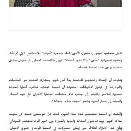
تقول
سعدية عيسى إسماعيل
، الأمين العام لجمعية "أسرتنا" للأشخاص ذوي الإعاقة،
وعضوة تنسيقية "متين" و"لا لقهر النساء"، إنهن كناشطات تعملن في مجال حقوق
النساء، يولين هذه الحملة اهتماماً.
وذكرت أن الإعداد والتجهيز للحملة بدأ قبل شهر، بمشاركة العديد من المنظمات
والمبادرات في توثيق الانتهاكات، مضيفة أن الحملة تهدف لمناصرة قضايا العدالة
النسوية إعلامياً وقانونياً، إلى جانب دعم مختلف القضايا الأخرى التي تهم النساء،
والعودة إلى مسار الثورة وشعار "حرية، سلام، وعدالة".
وأكدت أن الحملة ستستمر لمدة ستة أشهر، تُنفذ على مرحلتين تمتد كل منهما
لثلاثة أشهر، بهدف تعزيز العدالة والحرية والمساواة بين جميع أفراد المجتمع السوداني،
ويأتي هذا الالتزام انطلاقاً من إيمان المشاركات في الحملة الراسخ بحقوق الإنسان،