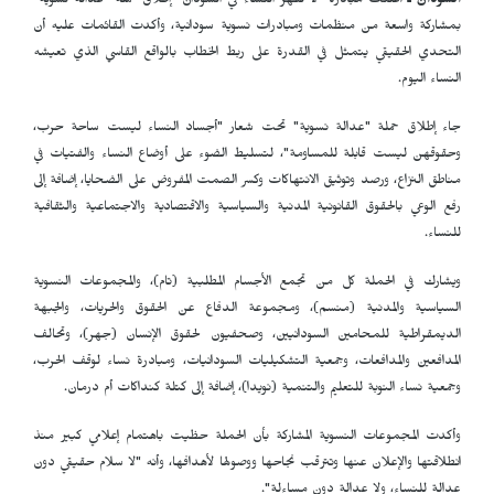
السودان ـ
أعلنت مبادرة "لا لقهر النساء في السودان" إطلاق حملة "عدالة نسوية"
بمشاركة واسعة من منظمات ومبادرات نسوية سودانية، وأكدت القائمات عليه أن
التحدي الحقيقي يتمثل في القدرة على ربط الخطاب بالواقع القاسي الذي تعيشه
النساء اليوم.
جاء إطلاق حملة "عدالة نسوية" تحت شعار "أجساد النساء ليست ساحة حرب،
وحقوقهن ليست قابلة للمساومة"، لتسليط الضوء على أوضاع النساء والفتيات في
مناطق النزاع، ورصد وتوثيق الانتهاكات وكسر الصمت المفروض على الضحايا، إضافة إلى
رفع الوعي بالحقوق القانونية المدنية والسياسية والاقتصادية والاجتماعية والثقافية
للنساء.
ويشارك في الحملة كل من تجمع الأجسام المطلبية (تام)، والمجموعات النسوية
السياسية والمدنية (منسم)، ومجموعة الدفاع عن الحقوق والحريات، والجبهة
الديمقراطية للمحامين السودانيين، وصحفيون لحقوق الإنسان (جهر)، وتحالف
المدافعين والمدافعات، وجمعية التشكيليات السودانيات، ومبادرة نساء لوقف الحرب،
وجمعية نساء النوبة للتعليم والتنمية (نويدا)، إضافة إلى كتلة كنداكات أم درمان.
وأكدت المجموعات النسوية المشاركة بأن الحملة حظيت باهتمام إعلامي كبير منذ
انطلاقتها والإعلان عنها وتترقب نجاحها ووصولها لأهدافها، وأنه "لا سلام حقيقي دون
عدالة للنساء، ولا عدالة دون مساءلة".