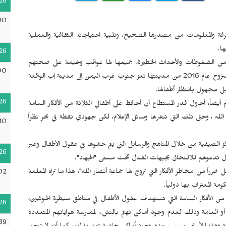
26
00
عرفة والمعلومات من مصدرها الصحيح، وتلبية احتياجاته الثقافية والعملية
ا.
26
ر من الضغوطات والأحداث الخطيرة، جميعها لها عواقب وخيمة على صحتهم
00
وتعليمهم وأمنهم، حيث أن الحرب أجبرت سحر عبد الله، على النزوح عام 2016 من مدينتها تعز جنوب غرب اليمن إلى مدينة إب الواقعة
ل مجهول بانتظار أطفالها.
26
ضاً، أحاول قدر المستطاع أن أحافظ على أطفالي الثلاثة من الأفكار السامة
الله ، وحتى تلك التي تنشرها وسائل الإعلام، لكن جهودي نقطة في بحرٍ نظراً
10
اكز الصيفية من خلال المناهج والرسائل التي يتم حشوها في عقول الأطفال وعبر
26
فال تدعوهم للالتحاق بجبهات القتال تحت مسمى "الجهاد".
رراً من مخاطر الأفكار التي تروج لها جماعة أنصار الله"، هذا ما تراه المعلمة
:02
ة المعترف بها دولياً.
من الأفكار السامة التي تستهدف عقول الأطفال في مناطق سيطرة الحوثيين،
26
 العامة وذلك لعدم وجود أماكن تهتم بالنشء لممارسة هواياتهم المتعددة
39