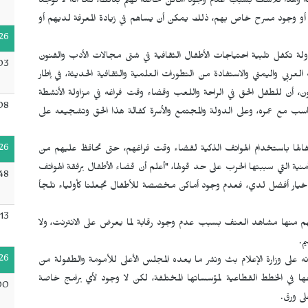
فونة وهذا للأسف بسبب عدم وجود أماكن خاصة تهتم بذلك، كما أنه لا توجد
، أو وجود مسرح خاص بهم، ذلك يمكن أن يساهم في زيادة المعرفة لديهم أو
26
الدولة تكفل تلبية احتياجات الأطفال الثقافية في شتى مجالات الأدب والفنون
:03
لعربي واليمني والاستفادة من التطورات العلمية والثقافية الحديثة، في إطار
نية، كما تنص المادة 93 من نفس القانون، أن للطفل الحق في الراحة واللعب وقضاء وقت فراغه في مزاولة الأنشطة
08
 يتناسب مع عمره، وعلى الدولة والمجتمع والأسرة كفالة هذا الحق وتشجيعه على
26
فالها باستخدام الهواتف الذكية لقضاء وقت فراغهم، حتى تحافظ عليهم من
ة التي سببتها الحرب على حد قولها، "أعلم أن قضاء الأطفال برفقة الهواتف
48
ا خيار أفضل لدي، فعدم وجود أماكن مخصصة للأطفال تجعلنا كأولياء نلجأ
13
هم منها مشاهد العنف بسبب عدم وجود رقابة لما يعرض على الانترنت، ولا
م.
26
لرغم من أن قانون حقوق الطفل اليمني ينص في المادة 102 أنه على وزارة الإعلام بث ونشر ما يعده المجلس الأعلى للأمومة والطفولة من
دماجها في الخطط القطاعية لمؤسساتها المختلفة، لكن لا وجود لأي برامج خاصة
00
لى ورق.