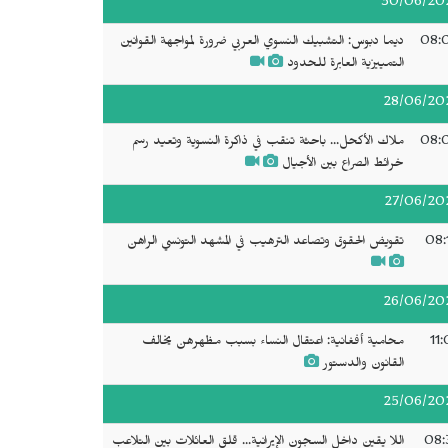
30/06/20
08:
ديما دبوس: التشبيك النسوي العربي ضرورة لمواجهة القوانين
التمييزية العابرة للحدود
28/06/20
08:
ملاك الأكحل... باحثة تنقب في ذاكرة النسوية وتعيد رسم
خرائط الصراع بين الأجيال
27/06/20
08:
تقويض الحقوق وتصاعد الترهيب في المشهد التونسي الراهن
26/06/20
11
محامية أفغانية: اعتقال النساء بسبب مظهرهن يخالف
القانون والدستور
25/06/20
08:
اللا يقين داخل السجون الإيرانية... قلق العائلات بين التلاعب