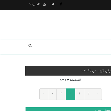
العربية
رض المزيد من المقالات
الصفحة ٣ / ١٠٧
‹
١
٢
٣
٤
٥
›