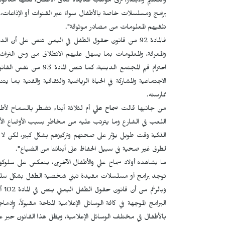
والتعليم والابتكار، نرى مواهب عديدة لدى الأطفال، لكنها مد
برامج ومسلسلات خاصة بالأطفال سواءً عبر القنوات أو الإذاعات
تلقيهم المعلومات من مصادر موثوقة".
فالمادة 92 من قانون حقوق الطفل في اليمن تنص على أن 
والمعرفة، والمعلومات بما يسهل عليهم الانطلاق من وحي التراث ا
احترام قيم المجتمع الدي
الاجتماعية والمشاركة في الحياة الرياضية والثقافية والفنية بما
ممارسته.
من جانبها قالت
سماح علي
أم لثلاثة أبناء تضطر بالسماح لأط
اللعب في الشارع وما يترتب عليه من مخاطر بسبب الأوضاع الأمني
الذكية وقت طويل يؤثر على صحتهم وتركيزهم بشكل كبير، لكن ل
لطرق غير صحية في سبيل الحفاظ على أبنائنا من الضياع".
ما يشاهده أولاد سماح علي والأطفال الآخرين، ينعكس على سلوك
توجد برامج أو مسلسلات مفيدة تبني شخصية الطفل بشكل سلي
وبا
البرامج الموجهة في كافة الوسائل الإعلامية المتاحة مقبولاً، وإ
بالأطفال في مختلف الوسائل الإعلامية، ويظل هذا القانون حبر ع