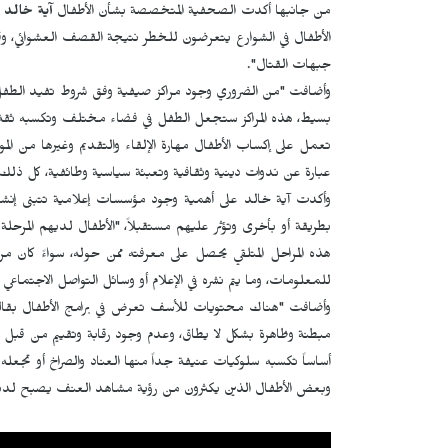
من جانبها أكدت الصحفية المتخصصة بشأن الأطفال
آية خالد
ب
الأطفال في الشوارع يتعرضون للخطر نتيجة القصف العشوائي، و
جبهات القتال".
وأضافت "من الضروري وجود مراكز صيفية وفق شروط تفيد الطفل
بسيط، هذه المراكز ستجعل الطفل في فضاء مختلف وتكسبه ثقة ف
تعمل على إكساب الأطفال مهارة الإلقاء والتقديم وغيرها من الم
عبارة عن ندوات دينية وثقافية وتعبئة سياسية وطائفية، كل ذل
وأكدت آية خالد على أهمية وجود مؤسسات إعلامية تتبنى إنش
بطريقة أو بأخرى وتؤثر عليهم مستقبلاً، "الأطفال لديهم المرحلة ا
هذه المراحل المتلقي يحصل على معرفته ممن حوله، سواءً كان م
للمعلومات، وما يتم نشره في الإعلام أو وسائل التواصل الاجتماعي 
وأضافت "هناك محتويات للأسف تعرض في برامج الأطفال بقال
مبطنة وظاهرة بشكل لا يطاق، وعدم وجود رقابة وتقييم من قبل ا
أساساً تكسبه سلوكيات عنيفة جداً منها العناد والصراخ أو تج
وبعض الأطفال الذين يكثرون من رؤية مشاهد العنف يصبح لديهم