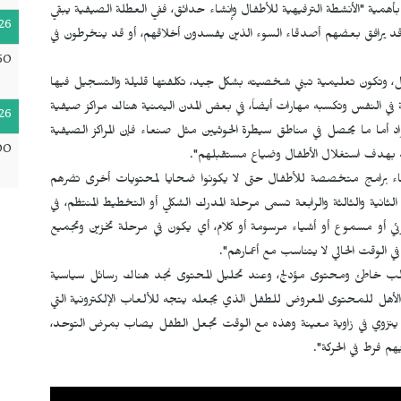
أهمية "الأنشطة الترفيهية للأطفال وإنشاء حدائق، ففي العطلة الصيفية يبقي
26
قد يرافق بعضهم أصدقاء السوء الذين يفسدون أخلاقهم، أو قد ينخرطون في
50
، وتكون تعليمية تبني شخصيته بشكل جيد، تكلفتها قليلة والتسجيل فيها
ي النفس وتكسبه مهارات أيضاً، في بعض المدن اليمنية هناك مراكز صيفية
26
واد أما ما يحصل في مناطق سيطرة الحوثيين مثل صنعاء فإن المراكز الصيفية
00
ك بهدف استغلال الأطفال وضياع مستقبلهم".
اء برامج متخصصة للأطفال حتى لا يكونوا ضحايا لمحتويات أخرى تضرهم
لثانية والثالثة والرابعة تسمى مرحلة المدرك الشكلي أو التخطيط المنتظم، في
رئي أو مسموع أو أشياء مرسومة أو كلام، أي يكون في مرحلة تخزين وتجميع
في الوقت الحالي لا يتناسب مع أعمارهم".
ب خاطئ ومحتوى مؤدلج، وعند تحليل المحتوى نجد هناك رسائل سياسية
لأهل للمحتوى المعروض للطفل الذي يجعله يتجه للألعاب الإلكترونية التي
عله ينزوي في زاوية معينة وهذه مع الوقت تجعل الطفل يصاب بمرض التوحد،
 فرط في الحركة".