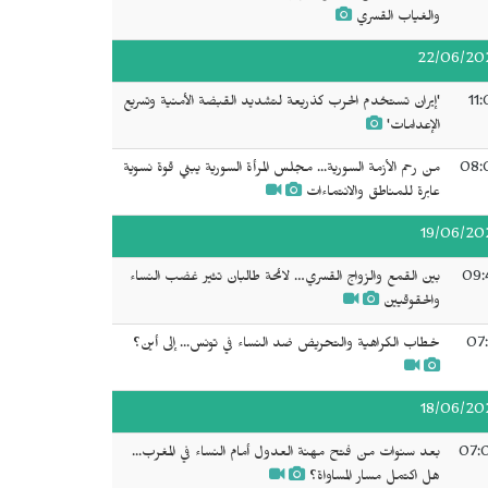
والغياب القسري
22/06/20
11
'إيران تستخدم الحرب كذريعة لتشديد القبضة الأمنية وتسريع
الإعدامات'
08:
من رحم الأزمة السورية... مجلس المرأة السورية يبني قوة نسوية
عابرة للمناطق والانتماءات
19/06/20
09:
بين القمع والزواج القسري… لائحة طالبان تثير غضب النساء
والحقوقيين
07:
خطاب الكراهية والتحريض ضد النساء في تونس... إلى أين؟
18/06/20
07:
بعد سنوات من فتح مهنة العدول أمام النساء في المغرب...
هل اكتمل مسار المساواة؟