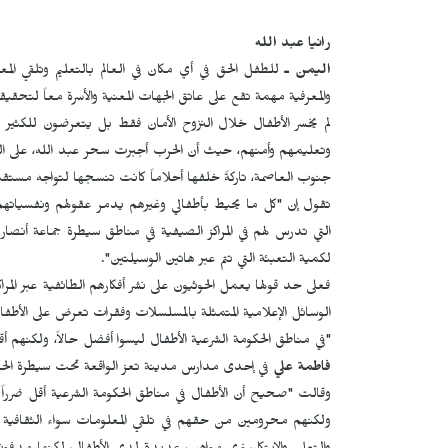
رانيا عبد الله
اليمن ـ
للطفل الحق في أي مكان في العالم بالتعليم وتلقي الم
والمعرفية مهمة تقع على عاتق الجهات المعنية والأسرة معاً لتحقيقه
لم يخسر الأطفال خلال النزوح الأمان فقط بل يتعرضون للكثي
جنوب العاصمة، تاركةً خلفها أحلاماً كانت تنسجها لتواجه مستقب
تقول إن "كل ما يحيط بأطفالي وغيرهم يدمر عقولهم ونفسياتهم أي
التي تدرس لهم في المراكز الصيفية في مناطق سيطرة جماعة أنصار 
لكمية التعبئة التي تتم عبر هاتين الوسيلتين".
فعلى حد قولها يعمل الحوثيون على نشر أفكارهم الطائفية عبر المر
الوسائل الإعلامية المتمثلة بالمسلسلات وفقرات تعرض على الأط
"في مناطق الحكومة الشرعية الأطفال ليسوا أفضل حالاً، ولكنهم أقل ض
فاطمة علي
في إحدى مدارس مدينة تعز الواقعة تحت سيطرة الحكوم
وقالت "صحيح أن الأطفال في مناطق الحكومة الشرعية أقل ضرراً 
ولكنهم محرومين من حقهم في تلقي المعلومات سواء الثقافية أو