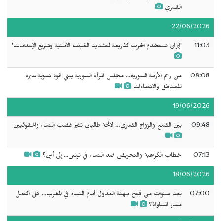
القسري
22/06/2026
11:03
'إيران تستخدم الحرب كذريعة لتشديد القبضة الأمنية وتسريع الإعدامات'
08:08
من رحم الأزمة السورية... مجلس المرأة السورية يبني قوة نسوية عابرة
للمناطق والانتماءات
19/06/2026
09:48
بين القمع والزواج القسري… لائحة طالبان تثير غضب النساء والحقوقيين
07:13
خطاب الكراهية والتحريض ضد النساء في تونس... إلى أين؟
18/06/2026
07:00
بعد سنوات من فتح مهنة العدول أمام النساء في المغرب... هل اكتمل
مسار المساواة؟