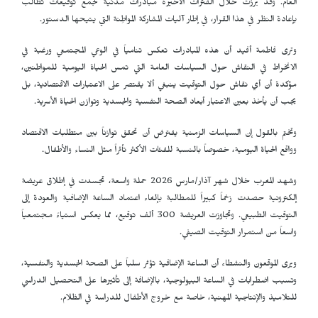
العام. وقد برزت خلال الفترات الأخيرة مبادرات مدنية لجمع توقيعات تطالب
بإعادة النظر في هذا القرار، في إطار آليات المشاركة المواطِنة التي يتيحها الدستور.
وترى فاطمة أفيد أن هذه المبادرات تعكس تنامياً في الوعي المجتمعي ورغبة في
الانخراط في النقاش حول السياسات العامة التي تمس الحياة اليومية للمواطنين،
مؤكدة أن أي نقاش حول التوقيت ينبغي ألا يقتصر على الاعتبارات الاقتصادية، بل
يجب أن يأخذ بعين الاعتبار أبعاد الصحة النفسية والجسدية وتوازن الحياة الأسرية.
وتختم بالقول إن السياسات الزمنية يفترض أن تحقق توازناً بين متطلبات الاقتصاد
وواقع الحياة اليومية، خصوصاً بالنسبة للفئات الأكثر تأثراً مثل النساء والأطفال.
وشهد المغرب خلال شهر آذار/مارس 2026 حملة واسعة، تجسدت في إطلاق عريضة
إلكترونية حصدت زخماً كبيراً للمطالبة بإلغاء اعتماد الساعة الإضافية والعودة إلى
التوقيت الطبيعي. وتجاوزت العريضة 300 ألف توقيع، مما يعكس استياءً مجتمعياً
واسعاً من استمرار التوقيت الصيفي.
ويرى الموقعون والنشطاء أن الساعة الإضافية تؤثر سلباً على الصحة الجسدية والنفسية،
وتسبب اضطرابات في الساعة البيولوجية، بالإضافة إلى تأثيرها على التحصيل الدراسي
للتلاميذ والإنتاجية المهنية، خاصة مع خروج الأطفال للدراسة في الظلام.