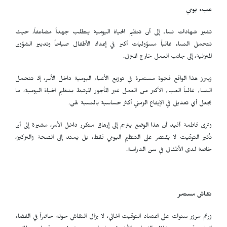
عبء يومي
تشير شهادات نساء إلى أن تنظيم الحياة اليومية يتطلب جهداً مضاعفاً، حيث
تتحمل النساء غالباً مسؤوليات أكبر في إعداد الأطفال صباحاً وتدبير الشؤون
المنزلية، إلى جانب العمل خارج المنزل.
ويبرز هذا الواقع فجوة مستمرة في توزيع الأعباء اليومية داخل الأسر، إذ تتحمل
النساء غالباً العبء الأكبر من العمل غير المأجور المرتبط بتنظيم الحياة اليومية، ما
يجعل أي تعديل في الإيقاع الزمني أكثر حساسية بالنسبة لهن.
وترى فاطمة أفيد أن هذا الوضع يترجم إلى إرهاق متكرر داخل الأسر، مشيرة إلى أن
تأثير التوقيت لا يقتصر على التنظيم اليومي فقط، بل يمتد إلى الصحة والتركيز،
خاصة لدى الأطفال في سن الدراسة.
نقاش مستمر
ورغم مرور سنوات على اعتماد التوقيت الحالي، لا يزال النقاش حوله حاضراً في الفضاء