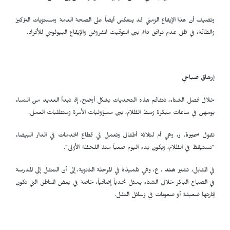
وتضيف أن هذا الإيقاع الزمني قد ينعكس أيضاً على الصحة العامة ومستويات التركيز
والطاقة، في ظل عدم توافق دائم بين التوقيت المفروض والإيقاع البيولوجي للأفراد.
إرهاق صباحي
خلال فصل الشتاء، تتفاقم هذه التحديات بشكل أوضح، إذ تبدأ العديد من النساء
يومهن في ساعات مبكرة وسط الظلام، بين مسؤوليات الأسرة ومتطلبات العمل.
تقول
سميرة. ر
، وهي أم لثلاثة أطفال وتعمل في قطاع الخدمات في الدار البيضاء
"نستيقظ في الظلام، ويكون بدء اليوم صعباً منذ اللحظة الأولى".
في المقابل، تشير
هند . ع
، وهي تلميذة في المرحلة الثانوية، إلى أن التنقل إلى المدرسة
في الصباح الباكر خلال الشتاء يمثل تحدياً إضافياً، خاصة في بعض المناطق التي تكون
إنارتها ضعيفة أو صعوبات في وسائل النقل.