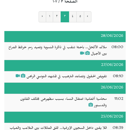
الصفحة ٣ / ١٠٧
‹
١
٢
٣
٤
٥
›
28/06/2026
08:00
ملاك الأكحل... باحثة تنقب في ذاكرة النسوية وتعيد رسم خرائط الصراع
بين الأجيال
27/06/2026
08:10
تقويض الحقوق وتصاعد الترهيب في المشهد التونسي الراهن
26/06/2026
11:02
محامية أفغانية: اعتقال النساء بسبب مظهرهن يخالف القانون
والدستور
25/06/2026
08:39
اللا يقين داخل السجون الإيرانية... قلق العائلات بين التلاعب والغياب