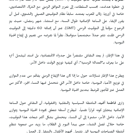
المغرب ـ
يعتمد المغرب حالياً التوقيت (
GMT+1
) بشكل شبه دائم منذ عام 2018،
في خطوة هدفت، بحسب السلطات، إلى تعزيز التوافق الزمني مع الشركاء الاقتصاديين،
خاصة في أوروبا. وكان المغرب يعتمد سابقاً نظام التوقيتين الصيفي والشتوي، قبل أن
يقرر الإبقاء على الساعة الإضافية طوال السنة، مع استثناء شهر رمضان، حيث يتم
الرجوع مؤقتاً إلى التوقيت الرسمي (
GMT
). غير أن إضافة 60 دقيقة إلى التوقيت
الرسمي ظلت تثير جدلاً مجتمعياً متواصلاً، نظراً لما تفرضه من تغيير في إيقاع الحياة
اليومية.
في هذا الإطار، لم يعد النقاش مقتصراً على جدواه الاقتصادية، بل امتد ليشمل أثره
على ما يعرف بـ"العدالة الزمنية"، أي كيفية توزيع الوقت داخل الأسر.
ويطرح هذا الإطار تساؤلات حول ما إذا كان هذا الإيقاع الزمني يفاقم من عدم التوازن
في توزيع الأعباء اليومية، خاصة داخل الأسر التي تتحمل فيها النساء الجزء الأكبر من
العمل غير المأجور المرتبط بتدبير الحياة اليومية.
وترى
فاطمة أفيد
، الناشطة السياسية والنقابية والحقوقية، أن النقاش حول الساعة
الإضافية يتجاوز كونه قراراً تقنياً، ليطرح أسئلة تتعلق بجودة الحياة اليومية وتوازن
الأعباء داخل الأسر، مشيرة إلى أن النساء يتحملن بشكل أكبر تبعات هذا التوقيت،
خاصة خلال فصل الشتاء، حين يبدأ اليوم في الظلام، ما يزيد من صعوبة تنظيم
أنشطة الصباحات اليومية التي تشمل تجهيز الأطفال والتنقل إلى العمل.