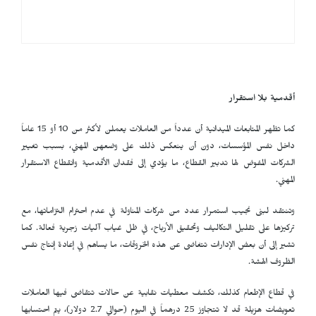
أقدمية بلا استقرار
كما تظهر المتابعات الميدانية أن عدداً من العاملات يعملن لأكثر من 10 أو 15 عاماً
داخل نفس المؤسسات، دون أن ينعكس ذلك على وضعهن المهني، بسبب تغيير
الشركات المفوض لها تدبير القطاع، ما يؤدي إلى فقدان الأقدمية وانقطاع الاستقرار
المهني.
وتنتقد لبنى نجيب استمرار عدد من شركات المناولة في عدم احترام التزاماتها، مع
تركيزها على تقليل التكاليف وتحقيق الأرباح، في ظل غياب آليات زجرية فعالة. كما
تشير إلى أن بعض الإدارات تتغاضى عن هذه الخروقات، ما يساهم في إعادة إنتاج نفس
الظروف الهشة.
في قطاع الإطعام كذلك، تكشف معطيات نقابية عن حالات تتقاضى فيها العاملات
تعويضات هزيلة قد لا تتجاوز 25 درهماً في اليوم (حوالي 2.7 دولار)، يتم احتسابها