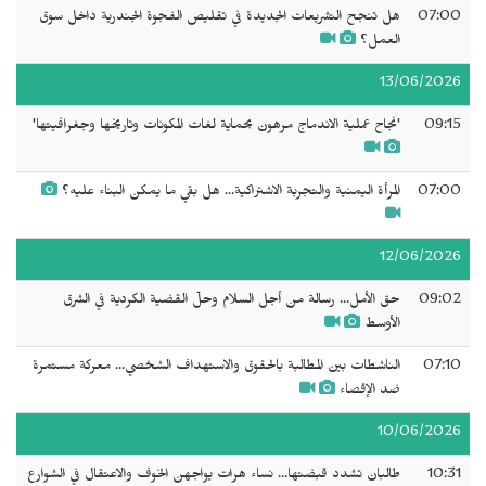
07:00
هل تنجح التشريعات الجديدة في تقليص الفجوة الجندرية داخل سوق
العمل؟
13/06/2026
09:15
'نجاح عملية الاندماج مرهون بحماية لغات المكونات وتاريخها وجغرافيتها'
07:00
المرأة اليمنية والتجربة الاشتراكية... هل بقي ما يمكن البناء عليه؟
12/06/2026
09:02
حق الأمل... رسالة من أجل السلام وحلّ القضية الكردية في الشرق
الأوسط
07:10
الناشطات بين المطالبة بالحقوق والاستهداف الشخصي... معركة مستمرة
ضد الإقصاء
10/06/2026
10:31
طالبان تشدد قبضتها... نساء هرات يواجهن الخوف والاعتقال في الشوارع