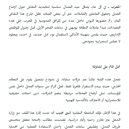
المغرب ـ
في كل عام، يشكل عيد العمال مناسبة لتجديد النقاش حول أوضاع
العمل وحقوق العاملين والعاملات. غير أن بعض الفئات تظل خارج هذا النقاش
العام، رغم حضورها اليومي داخل عدد من المرافق العمومية في المغرب. ففي هذه
الفضاءات، تبدأ عاملات النظافة يومهن في ساعات الفجر الأولى، قبل وصول الموظفين
الإداريين، حيث يقمن بتهيئة الأماكن لاستقبال يوم عمل جديد، في صمت، وبعقود
لا تعكس استمرارية وجودهن.
عمل قائم على المناولة
تعمل هذه الفئة غالباً عبر شركات مناولة، في نموذج تشغيل يقوم على التعاقد
الخارجي، حيث يبدو الاستقرار ظاهرياً فقط، فعلى الرغم من سنوات العمل داخل نفس
المؤسسات، تبقى أوضاع العاملات مرتبطة بتغير الشركات، دون ضمانات حقيقية
للاستمرارية أو الاعتراف بالأقدمية المهنية.
في هذا الإطار، تؤكد الناشطة النقابية
لبنى نجيب
أنه تمت إثارة هذا الملف مع وزارة
الشغل عبر تقارير رسمية وأيام دراسية، تضمنت مطالب واضحة تتعلق بتحسين
ظروف العمل، وتقليص ساعات العمل، وضمان الاستفادة الفعلية من الحماية