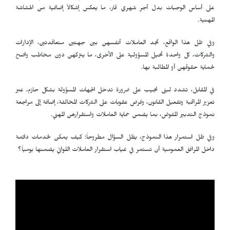
على أساس الوجبات بدل أجر شهري قار، ما يعكس إشكالاً إضافية من الهشاشة
المهنية.
وفي ظل هذا الواقع، تجد العاملات أنفسهن بين جهتين متعاقدتين، الإدارات
والشركات، كل واحدة تحيل المسؤولية على الأخرى، ما يتركهن دون مخاطب واضح
لحماية حقوقهن أو المطالبة بها.
في المقابل، تشدد لبنى نجيب على ضرورة تدخل الجهات المسؤولة بشكل حازم، عبر
تعزيز المراقبة وتفعيل القانون، وفرض عقوبات على الشركات المخالفة، إضافة إلى مراجعة
نموذج التدبير المفوض، بما يضمن حماية العاملات واستقرارهن المهني.
وفي ظل استمرار هذا النموذج، يظل السؤال مطروحاً: كيف يمكن لخدمات دائمة
داخل المرافق العمومية أن تستمر في غياب استقرار العاملات اللواتي يضمنها يومياً؟