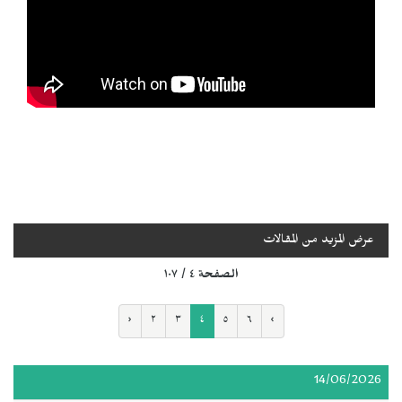
عرض المزيد من المقالات
الصفحة ٤ / ١٠٧
‹
٢
٣
٤
٥
٦
›
14/06/2026