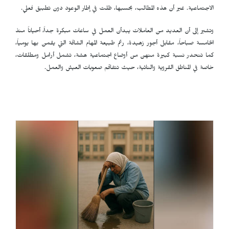
الاجتماعية. غير أن هذه المطالب، بحسبها، ظلت في إطار الوعود دون تطبيق فعلي.
وتشير إلى أن العديد من العاملات يبدأن العمل في ساعات مبكرة جداً، أحياناً منذ
الخامسة صباحاً، مقابل أجور زهيدة، رغم طبيعة المهام الشاقة التي يقمن بها يومياً،
كما تنحدر نسبة كبيرة منهن من أوضاع اجتماعية هشة، تشمل أرامل ومطلقات،
خاصة في المناطق القروية والنائية، حيث تتفاقم صعوبات العيش والعمل.