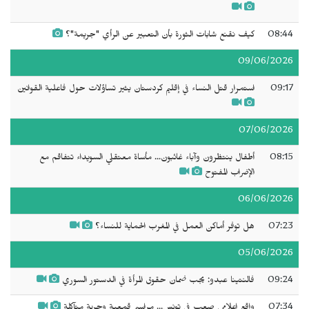
08:44
كيف نقنع شابات الثورة بأن التعبير عن الرأي "جريمة"؟
09/06/2026
09:17
استمرار قتل النساء في إقليم كردستان يثير تساؤلات حول فاعلية القوانين
07/06/2026
08:15
أطفال ينتظرون وآباء غائبون... مأساة معتقلي السويداء تتفاقم مع
الإضراب المفتوح
06/06/2026
07:23
هل توفر أماكن العمل في المغرب الحماية للنساء؟
05/06/2026
09:24
فالنتينا عبدو: يجب ضمان حقوق المرأة في الدستور السوري
07:34
واقع إعلامي صعب في تونس... مراسيم قمعية وحرية متآكلة