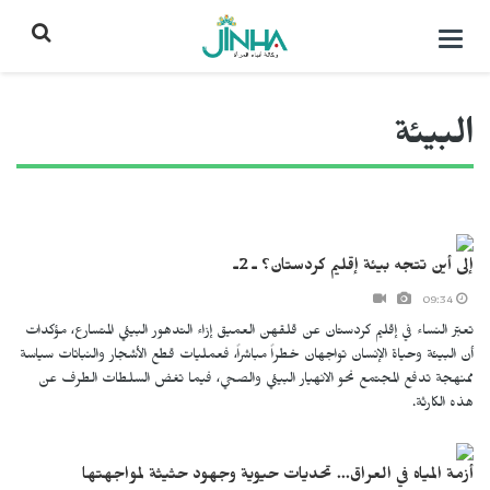
التحكم
بالقائمة
البيئة
إلى أين تتجه بيئة إقليم كردستان؟ ـ 2ـ
09:34
تعبّر النساء في إقليم كردستان عن قلقهن العميق إزاء التدهور البيئي المتسارع، مؤكدات
أن البيئة وحياة الإنسان تواجهان خطراً مباشراً، فعمليات قطع الأشجار والنباتات سياسة
ممنهجة تدفع المجتمع نحو الانهيار البيئي والصحي، فيما تغض السلطات الطرف عن
هذه الكارثة.
أزمة المياه في العراق... تحديات حيوية وجهود حثيثة لمواجهتها