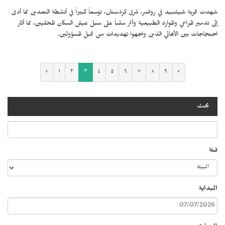
شهدت قرية شيشبيد في روانسر، شرق كردستان، توسعاً كبيراً في أنشطة التعدين مما أدى
إلى تدمير المراعي والموارد الطبيعية وأثر سلباً على سبل عيش السكان المحليين، مما أثار
احتجاجات بين الأهالي الذين واجهوا تهديدات من قبل المسؤولين.
‹
١
٢
٣
٤
٥
٦
٧
٨
٩
›
بحث
فئة
البداية