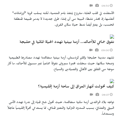
09:30
الأسفلت في قلب الغابة، مشروع يُنفذ باسم التنمية، لكنه يسلب قرية "أورامانات"
أنفاسها، إذ يحذر نشطاء البيئة من أن إنشاء طرق جديدة لا يدمر طبيعة المنطقة
فحسب، بل يغيّر أيضاً نمط حياة سكان القرى.
نفوق جماعي للأسماك... أزمة بيئية تهدد الحياة المائية في حلبجة
09:00
تشهد مدينة حلبجة بإقليم كردستان، أزمة بيئية متفاقمة تهدد مصادرها الطبيعية
وصحة سكانها، حيث سجلت بحيرة سيروان نفوقاً جماعياً غير مسبوق للأسماك، ما أثار
موجة من القلق بين الأهالي والصيادين والسياح.
كيف تحولت أنهار العراق إلى ساحة أزمة إقليمية؟
08:07
تواجه بلاد الرافدين أزمة مائية متفاقمة، حيث تحول شح المياه إلى ندرة تهدد الأمن
البيئي والغذائي، بسبب السدود التركية والتغير المناخي، مما يستدعي تحركاً إقليمياً عاجلاً
ومستداماً.