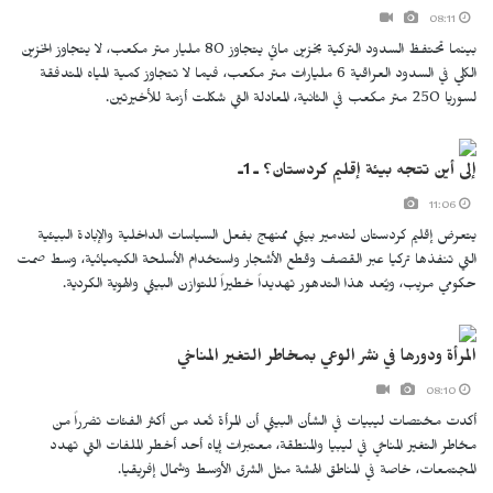
08:11
بينما تحتفظ السدود التركية بخزين مائي يتجاوز 80 مليار متر مكعب، لا يتجاوز الخزين
الكلي في السدود العراقية 6 مليارات متر مكعب، فيما لا تتجاوز كمية المياه المتدفقة
لسوريا 250 متر مكعب في الثانية، المعادلة التي شكلت أزمة للأخيرتين.
إلى أين تتجه بيئة إقليم كردستان؟ ـ 1ـ
11:06
يتعرض إقليم كردستان لتدمير بيئي ممنهج بفعل السياسات الداخلية والإبادة البيئية
التي تنفذها تركيا عبر القصف وقطع الأشجار واستخدام الأسلحة الكيميائية، وسط صمت
حكومي مريب، ويُعد هذا التدهور تهديداً خطيراً للتوازن البيئي والهوية الكردية.
المرأة ودورها في نشر الوعي بمخاطر التغير المناخي
08:10
أكدت مختصات ليبيات في الشأن البيئي أن المرأة تُعد من أكثر الفئات تضرراً من
مخاطر التغير المناخي في ليبيا والمنطقة، معتبرات إياه أحد أخطر الملفات التي تهدد
المجتمعات، خاصة في المناطق الهشة مثل الشرق الأوسط وشمال إفريقيا.