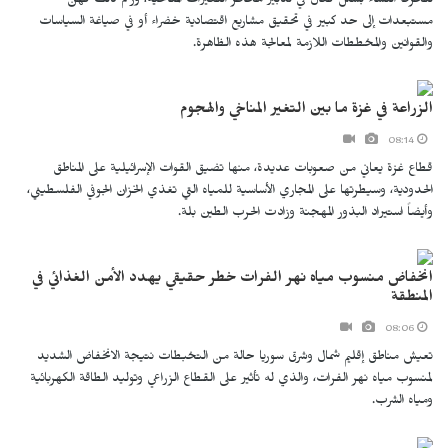
تنخرط النساء بشكل فعال في تدبير مخاطر التغيرات المناخية، ورغم ذلك فهن
مستبعدات إلى حد كبير في تحقيق مشاريع اقتصادية خضراء أو في صياغة السياسات
والقوانين والمخططات اللازمة لمعالجة هذه الظاهرة.
الزراعة في غزة ما بين التغير المناخي والهجوم
08:14
قطاع غزة يعاني من صعوبات عديدة، منها تضيق القوات الإسرائيلية على المناطق
الحدودية، وسيطرتها على المجاري الأساسية للمياه التي تغذي الخزان الجوفي الفلسطيني،
وأيضاً استيراد البذور المهجنة وزادت الحرب الطين بلة.
انخفاض منسوب مياه نهر الفرات خطر حقيقي يهدد الأمن الغذائي في
المنطقة
08:06
تعيش مناطق إقليم شمال وشرق سوريا حالة من التخبطات نتيجة الانخفاض الشديد
لمنسوب مياه نهر الفرات، والذي له تأثير على القطاع الزراعي وتوليد الطاقة الكهربائية
ومياه الشرب.