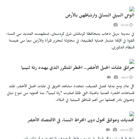
الوعي البيئي النسائي وارتباطهن بالأرض
10:45
في مدينة سربل ذهاب بمحافظة كرماشان شرق كردستان، استلهمت العديد من النساء
القوة في الإلهة عشتار لحماية الطبيعة، في محاولة لتحرير المرأة والأرض معاً من هيمنة
النظام الذكوري.
حرائق غابات الجبل الأخضر... الخطر المتكرر الذي يهدد رئة ليبيا
08:11
كل عام، ومع بداية فصل الصيف، تتجدد مشاهد الحريق في غابات الجبل الأخضر، تلك
المساحات الخضراء الغنية بالحياة، التي طالما اعتُبرت "رئة ليبيا"، بما تحتويه من تنوع نباتي
وحيواني نادر يجعلها من أهم المناطق البيئية في البلاد.
تحديات وعوائق تحول دون انخراط النساء في الاقتصاد الأخضر
08:25