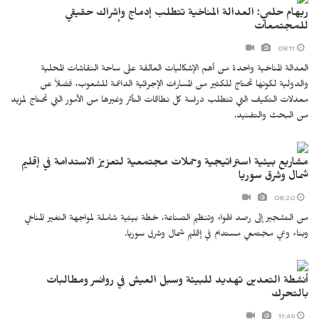
ريهام حلمي: العدالة المناخية تتطلب إدماج وإشراك حقيقي
للمجتمعات
08:11
العدالة المناخية واحدة من أهم الإشكاليات العالقة على ساحة النقاشات المحلية
والدولية لكونها تحتاج للكثير من المسارات الإجرائية الداعمة للشعوب، فضلاً عن
معدلات التكيف التي تتطلب دراسة كل نطاقات التأثر وغيرها من الأمور التي تحتاج لمزيد
من البحث والتفنيد.
مشاريع بيئية استراتيجية وحملات مجتمعية لتعزيز الاستدامة في إقليم
شمال وشرق سوريا
08:20
من التشجير إلى رصد الهواء وتنظيم الصناعة، خطة بيئية شاملة لمواجهة التغير المناخي
وبناء وعي مجتمعي مستدام في إقليم شمال وشرق سوريا.
أنشطة التعدين تهديد للبيئة وسبل العيش في روانسر ومطالبات
بالتحرك
11:49