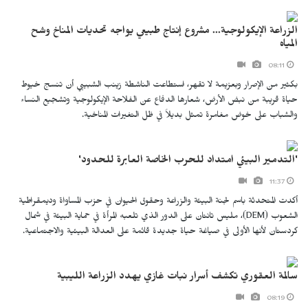
الزراعة الإيكولوجية... مشروع إنتاج طبيعي يواجه تحديات المناخ وشح
المياه
08:11
بكثير من الإصرار وبعزيمة لا تقهر، استطاعت الناشطة زينب الشبيبي أن تنسج خيوط
حياة قريبة من نبض الأرض، شعارها الدفاع عن الفلاحة الإيكولوجية وتشجيع النساء
والشباب على خوض مغامرة تمثل بديلاً في ظل التغيرات المناخية.
'التدمير البيئي امتداد للحرب الخاصة العابرة للحدود'
11:37
أكدت المتحدثة باسم لجنة البيئة والزراعة وحقوق الحيوان في حزب المساواة وديمقراطية
الشعوب (DEM)، مليس تانتان على الدور الذي تلعبه المرأة في حماية البيئة في شمال
كردستان لأنها الأولى في صياغة حياة جديدة قائمة على العدالة البيئية والاجتماعية.
سالمة العقوري تكشف أسرار نبات غازي يهدد الزراعة الليبية
08:19