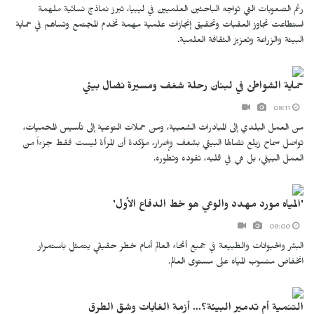
رغم الصعوبات التي تواجه الباحثين العلميين في ليبيا، تبرز نماذج نسائية ملهمة
استطاعت تجاوز العقبات وتحقيق إنجازات علمية مهمة تخدم المجتمع وتساهم في حماية
البيئة والزراعة وتعزيز الثقافة العلمية.
حماية الشواطئ في لبنان رحلة شغف ومسيرة نضال بيئي
08:11
من العمل البلدي إلى المبادرات الشعبية، ومن حملات التوعية إلى تأسيس المحميات،
تواصل سماح زيلع نضالها البيئي بشغف وإصرار، مؤكدة أن المرأة ليست فقط جزءاً من
العمل البيئي، بل هي في قلبه، تقوده وتطوره.
'المياه مورد مهدد والوعي هو خط الدفاع الأول'
08:00
البشر والحيوانات والطبيعة في جميع أنحاء العالم أمام خطر حقيقي يتمثل باستمرار
انخفاض منسوب المياه على مستوى العالم.
التنمية أم تدمير البيئة؟... أزمة الغابات وشق الطرق