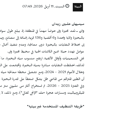
البيئة
السبت, 11 أبريل 2026, 07:49
ميميهان هلبين زيدان
وان ـ
بالبحيرة ولاية واحدة و6 أقضية و136 قرية، إضافة إلى مصانع، ويساهم النمو السكاني في المنطقة في زيادة تلوث حوض البحيرة.
إن اختلاط النفايات بالبحيرة دون معالجة، وعدم تنفيذ أعمال تن
عوامل تهدد حياة جميع الكائنات الحية في محيط بحيرة وان.
ففي التسعينيات وأوائل الألفية، ارتفع منسوب مياه البحيرة، م
لذلك، اختلطت النفايات مباشرة بمياه البحيرة، وتجمّعت على 
أن الطين المتراكم من الماضي ظل يشكل ضغطاً على قدرة البحيرة ع
وفي الفترة 2025 - 2026، تم استخراج أكثر
الميكروبياليت ومسارات هجرة سمك "الإنجي كفالي")، ومع ذلك، لا يزا
"طريقة التنظيف المستخدمة غير بيئية"