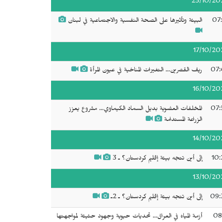
23/10/20
07:
البيئة وتأثيرها على الصحة النفسية والاجتماعية في لبنان
17/10/20
07:
ريف القصرين... التغيرات المناخية في عيون المرأة
16/10/20
07:
المخلفات العضوية بديل السماد الكيماوي... مشروع يعزز
الزراعة المستدامة
14/10/20
10:
إلى أين تتجه بيئة إقليم كردستان؟ ـ 3
13/10/20
09:
إلى أين تتجه بيئة إقليم كردستان؟ ـ 2ـ
08
أزمة المياه في العراق... تحديات حيوية وجهود حثيثة لمواجهتها