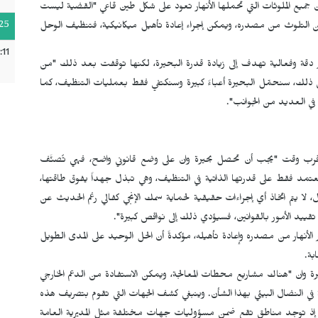
ذ إن جميع الملوثات التي تحملها الأنهار تعود على شكل طين قاعي "القضية ليست
25
ن التلوث من مصدره، ويمكن إجراء إعادة تأهيل ميكانيكية، فتنظيف الوحل
:11
 دقة وفعالية تهدف إلى زيادة قدرة البحيرة، لكنها توقفت بعد ذلك "من
 ذلك، سنحمّل البحيرة أعباءً كبيرة وسنكتفي فقط بعمليات التنظيف، كما
في العديد من الجوانب".
أقرب وقت "يجب أن تحصل بحيرة وان على وضع قانوني واضح، فهي تُصنَّف
د فقط على قدرتها الذاتية في التنظيف، وهي تبذل جهداً يفوق طاقتها،
، لا يتم اتخاذ أي إجراءات حقيقية لحماية سمك الإنجي كفالي رغم الحديث عن
تقييد الأمور بالقوانين، فسيؤدي ذلك إلى نواقص كبيرة".
أنهار من مصدره وإعادة تأهيله، مؤكدةً أن الحل الوحيد على المدى الطويل
بة.
وان "هناك مشاريع محطات المعالجة، ويمكن الاستفادة من الدعم الخارجي
ة في النضال البيئي بهذا الشأن. وينبغي كشف الجهات التي تقوم بتصريف هذه
اً، إذ توجد مناطق تقع ضمن مسؤوليات جهات مختلفة مثل المديرية العامة