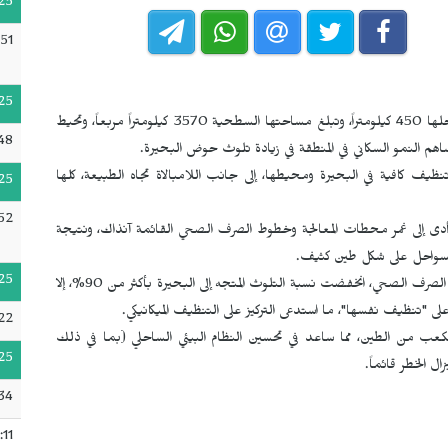
25
51
25
تُعد بحيرة وان حوضاً مهماً في المنطقة، إذ يبلغ طول سواحلها 450 كيلومتراً، وتبلغ مساحتها السطحية 3570 كيلومتراً مربعاً، وتحيط
48
ظيف كافية في البحيرة ومحيطها، إلى جانب اللامبالاة تجاه الطبيعة، كلها
25
52
ا أدى إلى غمر محطات المعالجة وخطوط الصرف الصحي القائمة آنذاك، ونتيجة
السواحل على شكل طين كثيف.
25
وخلال الأعوام 2021 - 2024، ومع تشغيل محطة معالجة مياه الصرف الصحي، انخفضت نسبة التلوث المتجه إلى البحيرة بأكثر من 90%، إلا
لى "تنظيف نفسها"، ما استدعى التركيز على التنظيف الميكانيكي.
22
 من مليوني متر مكعب من الطين، مما ساعد في تحسين النظام البيئي الساحلي (بما في ذلك
25
ل الخطر قائماً.
34
:11