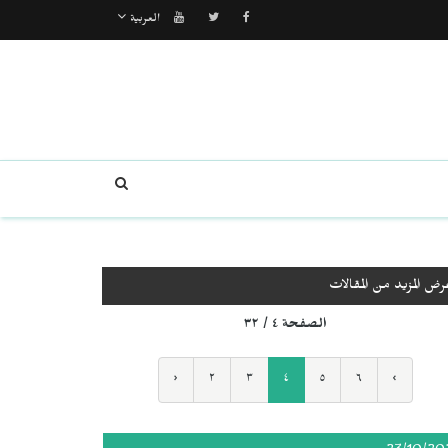
العربية
رض المزيد من المقالات
الصفحة ٤ / ٣٢
‹
٢
٣
٤
٥
٦
›