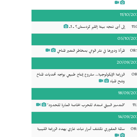
11/10/20
11
إلى أين تتجه بيئة إقليم كردستان؟ ـ 1ـ
05/10/20
08:
المرأة ودورها في نشر الوعي بمخاطر التغير المناخي
20/09/20
08
الزراعة الإيكولوجية... مشروع إنتاج طبيعي يواجه تحديات المناخ
وشح المياه
18/09/20
11
'التدمير البيئي امتداد للحرب الخاصة العابرة للحدود'
14/09/20
08:
سالمة العقوري تكشف أسرار نبات غازي يهدد الزراعة الليبية