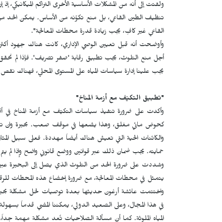
ولفتت إلى أنه من المشكلات الأساسية الأخرى التراكم الميكانيكي، إ
تنظيف الطين القاعي، بل منع تكوّنه من الأساس. يمكن الحد م
القاعي غير كافٍ، يجب زيادة قدرة محطات المعالجة".
وأوضحت أنه قبل تعيين الوصي الإداري، كانت هناك جهود أكثر
أجل منع التلوث، يجب تطبيق رقابة 'صفر تصريف'. فإذا لم نحقق
يجب علينا إدارة سياسات المياه على المستوى المحلي، فهناك نقص 
"تطبيق التكيّف مع أزمة المناخ"
وأكدت على ضرورة تنفيذ سياسات التكيّف مع أزمة المناخ في 
كحوض مائي مغلق، وهذا يضعها في موقف صعب. بحيرة وان تعتم
والكائنات الحية التي تعيش هناك أيضاً مهددة. فعلى سبيل المثال
حمايته. يجب ضمان ذلك عبر قوانين ووضع قانوني واضح وإذا لم يتم 
وشددت على ضرورة الحد من التلوث الذي يصل إلى البحيرة عبر ال
يتمثل في محطات المعالجة، مع ضرورة إخضاع هذه المحطات للرقا
واختتمت عائشة أرغون حديثها بعدة توصيات لحل مشكلة بحيرة 
في هذا المجال، وعلى الصعيد الدولي، يمكننا المضي قدماً بسهول
المياه الملوثة. كما أن مسألة الصلاحيات تُعد مشكلة مهمة جد