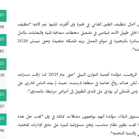
25
ن أعمال تنظيف الطين القاعي في بحيرة وان أُنجزت لكنها غير كافية "تنظيف
:06
ما الحل طويل الأمد فيكمن في تشغيل محطات معالجة المياه والنفايات بكامل
25
طاقتها لكن استمرار اختلاط مياه الأنهار ومياه الصرف الصحي مباشرة بالبحيرة في موقع العمل يزيد المشكلة تعقيداً، وحتى نيسان 2026
مة".
10
25
وأشارت إلى أنه تم تنظيف 2 مليون و86 ألف متر مكعب من الرواسب، مؤكدة أهمية التوازن البيئي "حتى عام 2021 كنا نراقب مسارات
:11
، لكن هناك روائح، خاصة في منطقة إدرميت، حيث لم يعد الناس قادرين على
، ومن الممكن أن يؤدي على المدى الطويل إلى أمراض مرتبطة بالعدوى".
25
:37
مستوى البلاد، مؤكدة أنهم يواجهون مشكلات مماثلة في وان "يجب حل هذه
25
 يجب تطوير نظام مناسب، وتقع مسؤولية كبيرة على عاتق الإدارات المحلية،
19
البنية التحتية".