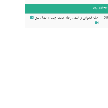
30/08/20
08
حماية الشواطئ في لبنان رحلة شغف ومسيرة نضال بيئي