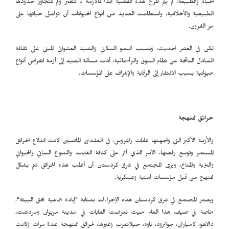
الحياة والطبيعة، لم يتم طرح هذه القضية أبداً فالأزمة لم تتغير ولم تتجاوز حدودها
الطبيعية والأخلاقية، واستطاعت العديد من أنواع الحيوانات أن تواصل حياتها على
مر القرون.
لكن في العصر الحديث، وبسبب النمو السكاني والصيد العشوائي المبني على ثقافة
التبادل الناتجة عن نظام السوق والرأسمالية، أدت مسألة الصيد إلى أزمة انقراض أنواع
حيوانية بسبب الافتقار إلى الرقابة والإشراف على المؤسسات.
حرائق ممنهجة
والأزمة الأكبر التي واجهتها غابات زاغروس، في العقدين الماضيين كانت اندلاع الحرائق
المستمر وتوسع رقعتها، الأمر الذي أثر على كثافة الغابات والتنوع النباتي والحيواني
والتربة والمناخ، ويرى المجتمع في شرق كردستان أن أغلب هذه الحرائق تتم بشكل
ممنهج من قبل مؤسسات أمنية وعسكرية.
ويعتبر المجتمع في شرق كردستان هذه الإجراءات بمثابة "إبادة جماعية بحق البيئة"،
خاصة في صيف هذا العام حيث تعرضت الغابات في مدينة مريوان وسردشت،
دالاهو، کامیاران، جوانرود، باوه، جیلانغرب وغيرها، لحرائق ممنهجة عدة مرات وكانت