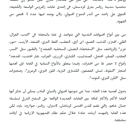
روانسر ـ
غابة "بالنجانة" التي تقع على المنحدر الشرقي لجبل شاهو وفي منطقة
محمية مدينة روانسر بشرق كردستان، هي إحدى غابات زاغروس الواسعة والكثيفة،
تحتوي على واحد من أندر التنوع الحيواني، وكان يوجد فيها عدد لا يحصى من
الفهود.
من بين أنواع الحيوانات الثديية التي تتواجد في غابة بالنجانة هي "الدب، الغزال،
الظبي، الخنزير، الذئب، الضبع، ابن آوى، الثعلب، القط البري، القنفذ، الأرنب، سمور،
غرير" والزواحف مثل "السلحفاة، الثعبان، السحلية، الضفدع" والطيور مثل "النسر،
العقاب، الصقر، الحجل، العندليب، الكناري، الزرزور، الغراب، نقار الخشب، الهدهد"
وأنواع لا حصر لها من الحشرات، وفيما يتعلق بالأنواع النباتية في الغابة فإن أهمها
أشجار "البلوط، لسان العصفور، الكمثرى البرية، اللوز البري، الزعرور"، وشجيرات
مثل "الكرز البري، التوت".
وحول أهمية هذه الغابة، عدا عن تنوعها الحيواني والنباتي النادر، يمكن أن نذكر أنها
الغابة الأكبر والأكثر كثافة بين الغابات العديدة الواقعة على السفح الشرقي لسلسلة
جبال شاهو، والتي تضم المدن الخمس كرماشان، كاميران، روانسر، جوانرود، باوه، لكن
هذه الغابة واجهت أزمات حادة خلال حكم نظام الجمهورية الإيرانية في أوقات
مختلفة.