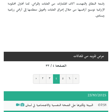
واسعة النطاق والتهمت آلاف الهكتارات من الغابات والمراعي. كما تحاول الحكومة
الإيرانية توسيع أراضيها من خلال إحراق الغابات وتحويل معظمها إلى أراضٍ زراعية
وبساتين.
عرض المزيد من المقالات
الصفحة ٤ / ٣٢
‹
٢
٣
٤
٥
٦
›
23/10/2025
07:51
البيئة وتأثيرها على الصحة النفسية والاجتماعية في لبنان