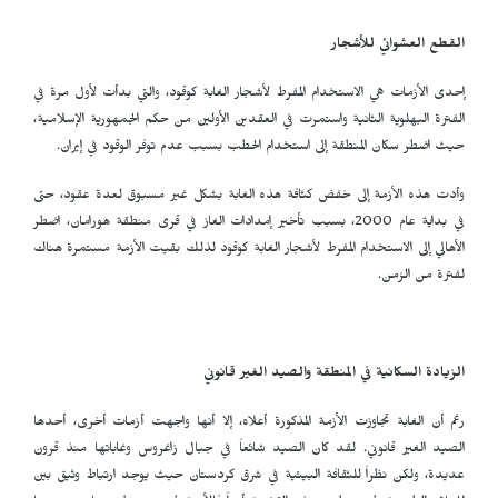
القطع العشوائي للأشجار
إحدى الأزمات هي الاستخدام المفرط لأشجار الغابة كوقود، والتي بدأت لأول مرة في
الفترة البهلوية الثانية واستمرت في العقدين الأولين من حكم الجمهورية الإسلامية،
حيث اضطر سكان المنطقة إلى استخدام الحطب بسبب عدم توفر الوقود في إيران.
وأدت هذه الأزمة إلى خفض كثافة هذه الغابة بشكل غير مسبوق لعدة عقود، حتى
في بداية عام 2000، بسبب تأخير إمدادات الغاز في قرى منطقة هورامان، اضطر
الأهالي إلى الاستخدام المفرط لأشجار الغابة كوقود لذلك بقيت الأزمة مستمرة هناك
لفترة من الزمن.
الزيادة السكانية في المنطقة والصيد الغير قانوني
رغم أن الغابة تجاوزت الأزمة المذكورة أعلاه، إلا أنها واجهت أزمات أخرى، أحدها
الصيد الغير قانوني. لقد كان الصيد شائعاً في جبال زاغروس وغاباتها منذ قرون
عديدة، ولكن نظراً للثقافة البيئية في شرق كردستان حيث يوجد ارتباط وثيق بين