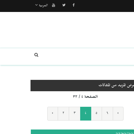
العربية
رض المزيد من المقالات
الصفحة ٤ / ٣٢
‹
٢
٣
٤
٥
٦
›