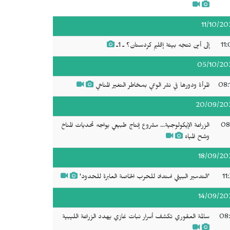
11/10/20
11
إلى أين تتجه بيئة إقليم كردستان؟ ـ 1ـ
05/10/20
08:
المرأة ودورها في نشر الوعي بمخاطر التغير المناخي
20/09/20
08
الزراعة الإيكولوجية... مشروع إنتاج طبيعي يواجه تحديات المناخ
وشح المياه
18/09/20
11
'التدمير البيئي امتداد للحرب الخاصة العابرة للحدود'
14/09/20
08:
سالمة العقوري تكشف أسرار نبات غازي يهدد الزراعة الليبية