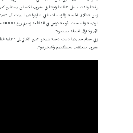
يمارسها الاحتلال التركي بحق الطبيعة في مقاطعة عفرين"، مبينة
إرادتنا والقضاء على ثقافتنا وتراثنا في عفرين، لكنه لن يستطيع ك
وعن انطلاق الحملة والمؤسسات التي شاركوا فيها بينت أن "هيئ
الآن ولا تزال الحملة مستمرة".
وفي ختام حديثها دعت دجلة شيخو جميع الأهالي إلى "حماية الطبيع
عفرين متعلقين بمنطقتهم وأشجارهم".