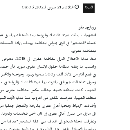
البيئة
الثلاثاء, 21 مارس 2023, 08:03
روبارين بكر
الشهباء ـ
بدأت هيئة الاقتصاد والزراعة بمقاطعة الشهباء في شم
بحملة "التشجير" في قرى ونواحي المقاطعة بهدف زيادة المساحات ا
بمقاطعة عفرين.
منذ بداية الاحتل
وبحسب ما وثقته منظمة حقوق الإنسان عفرين سوريا فأن حصيلة الا
في قطع أكثر من 372 ألف و500 شجرة زيتون وحراجية والاتجار بحطبها.
وحول حملة التشجير التي باشرت بها هيئة الاقتصاد والزراعة في م
الشهباء كانت المنطقة تشهد جفاف عكس مقاطعة عفرين من جهة
منطقة الشهباء تعرضت للكثير من الحروب منذ بداية الأزمة الس
وأضافت "ارتباط ومحبة أهالي عفرين بالزراعة والأشجار جعلوا من 
كل منزل من منازل أهالي عفرين إن كان ضمن المخيمات وغيرها، ت
وتطرقت دجلة شيخو إلى الهدف من حملة التشجير "هدفنا من الحمل