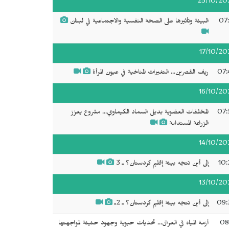
23/10/20
07:
البيئة وتأثيرها على الصحة النفسية والاجتماعية في لبنان
17/10/20
07:
ريف القصرين... التغيرات المناخية في عيون المرأة
16/10/20
07:
المخلفات العضوية بديل السماد الكيماوي... مشروع يعزز
الزراعة المستدامة
14/10/20
10:
إلى أين تتجه بيئة إقليم كردستان؟ ـ 3
13/10/20
09:
إلى أين تتجه بيئة إقليم كردستان؟ ـ 2ـ
08
أزمة المياه في العراق... تحديات حيوية وجهود حثيثة لمواجهتها