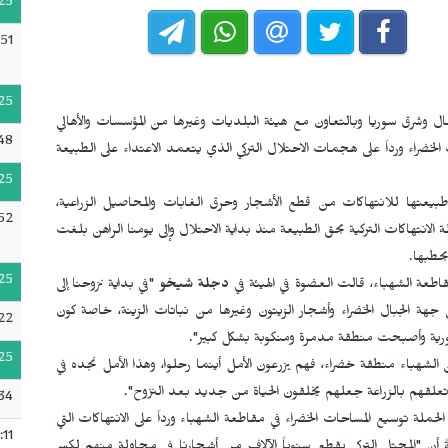
25
51
25
ال وشرق سوريا وبالتعاون مع هيئة البلديات وغيرها من المؤسسات والأهالي
48
لخضراء ورداً على هجمات الاحتلال التركي الذي يتعمد الاعتداء على الطبيعة
25
ال التركي لمقاطعة عفرين في 2018، تتعرض طبيعتها للانتهاكات من قطع الأشجار وحرق الغابات والمحاصيل الزراعية،
52
نتهاكات التركية بحق الطبيعة منذ بداية الاحتلال وإلى يومنا الراهن بلغت
25
قاطعة الشهباء، قالت العضوة في الهيئة في
دجلة شيخو
"في بداية نزوحنا إلى
 الجبال الخضراء وأشجار الزيتون وغيرها من نباتات الزينة، خاصة كون
22
ورية وأصبحت منطقة مدمرة ومنكوبة بشكل كبير".
25
الشهباء منطقة خضراء، فهم يزرعون الأمل أينما رحلوا، وهذا الأمل نجده في
علقهم بالزراعة جعلهم يخلقون الحياة من جديد بعد النزوح".
34
ة توسيع المساحات الخضراء في مقاطعة الشهباء ورداً على الانتهاكات التي
:11