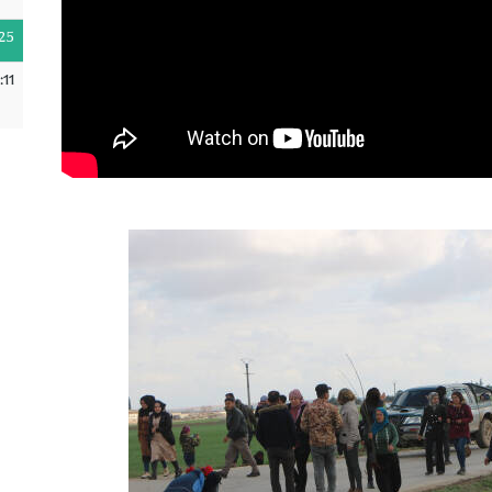
25
:11