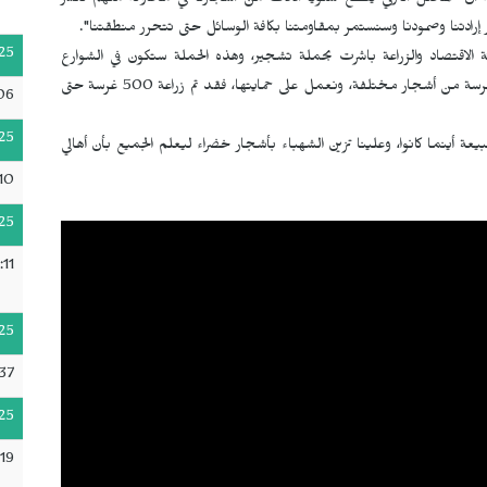
ً أن "المحتل التركي يقطع سنوياً الآلاف من أشجارنا في محاولة منهم لكسر
سر إرادتنا وصمودنا وسنستمر بمقاومتنا بكافة الوسائل حتى تتحرر منطقتنا".
25
ة الاقتصاد والزراعة باشرت بحملة تشجير، وهذه الحملة ستكون في الشوارع
الرئيسة والساحات بأربعة نواحي في المقاطعة وسيتم زرع 8000 غرسة من أشجار مختلفة، ونعمل على حمايتها، فقد تم زراعة 500 غرسة حتى
:06
25
ة أينما كانوا، وعلينا تزين الشهباء بأشجار خضراء ليعلم الجميع بأن أهالي
10
25
:11
25
:37
25
19