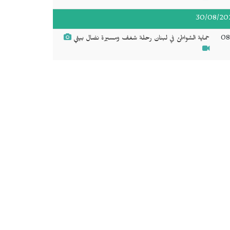
30/08/20
08
حماية الشواطئ في لبنان رحلة شغف ومسيرة نضال بيئي