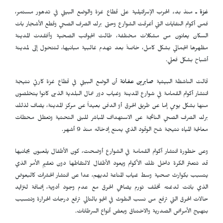
غزة ـ
منذ بدء الحرب الإسرائيلية على قطاع غزة والوضع البيئي في تدهور مستمر،
فمن أكوام النفايات التي أغرقت الشوارع وحتى برك الصرف الصحي وقطع الأشجار بات
السكان يعانون من مشكلات مختلفة، طالت الجوانب الصحية وأفقدت المدينة
مظهرها الجمالي بشكل كامل، خاصةً بعد تهدم غالبية مبانيها، لتتحول إلى لمدينة
أشباح بشكل فعلي.
قالت الناشطة البيئية
صابرين عفانة
أن الوضع البيئي في قطاع غزة كارثي نتيجة
انتشار أكوام القمامة في شوارع المدينة وغياب دور عمال البلدية الذين كانوا يتخلصون
منها بشكل يومي إما عن طريق الحرق أو الدفن بعيداً عن مركز المدينة، يضاف لذلك
برك الصرف الصحي الناتجة عن الاستهداف المباشر للبنى التحتية وتعطل محطات
معالجة المياه نتيجة شح الوقود الذي يمنع إدخاله منذ 9 أشهر.
وعن خطورة انتشار أكوام القمامة في الشوارع أوضحت، كون الأطفال يلعبون بجانبها
قد تتعثر الكرة داخل تلك الأكوام ويعود الأطفال لالتقاطها دون تعقيم الأمر الذي
يتسبب بكوارث صحية وسط غياب المناعة لديهم، عدا عن انتشار الحشرات كالبعوض
الذي باتت لدغته تخلف تورم يضاهي الحرق مع عدم وجود أدوية، إضافة لتزايد
حالات الحرق التي ترفع من نسب التلوث في الجو بالتالي ترفع درجات الحرارة وتتسبب
بتهيج الأمراض الصدرية والاختناق وبعض أنواع السرطانات.