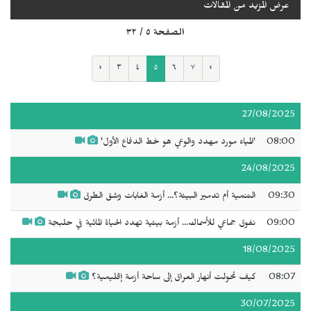
عرض المزيد من المقالات
الصفحة ٥ / ٣٢
‹
٣
٤
٥
٦
٧
›
27/08/2025
08:00
'المياه مورد مهدد والوعي هو خط الدفاع الأول'
24/08/2025
09:30
التنمية أم تدمير البيئة؟... أزمة الغابات وشق الطرق
09:00
نفوق جماعي للأسماك... أزمة بيئية تهدد الحياة المائية في حلبجة
18/08/2025
08:07
كيف تحولت أنهار العراق إلى ساحة أزمة إقليمية؟
30/07/2025