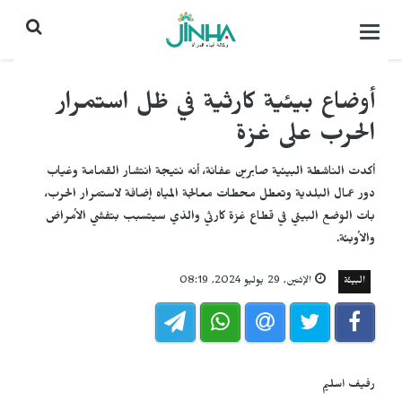
التحكم
بالقائمة
أوضاع بيئية كارثية في ظل استمرار
الحرب على غزة
أكدت الناشطة البيئية صابرين عفانة، أنه نتيجة انتشار القمامة وغياب
دور عمال البلدية وتعطل محطات معالجة المياه إضافة لاستمرار الحرب،
بات الوضع البيئي في قطاع غزة كارثي والذي سيتسبب بتفشي الأمراض
والأوبئة.
البيئة
الإثنين, 29 يوليو 2024, 08:19
رفيف اسليم