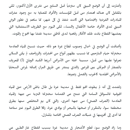
وأشارت إلى أن الوضع البيئي كان متردياً قبل السابع من تشرين الأول/أكتوبر، لكن
بالمقابل كان هناك اهتمام من قبل المؤسسات والأفراد للعناية به مع وجود عشرات
المبادرات الفردية والجماعية التي كانت تنفذ في كل شهر، مما ساهم في تطور الوعي
البيئي لدى الأفراد خاصة الأطفال والنساء، لكن اليوم مع الظروف الاستثنائية التي
يعشيها القطاع باتت تلك الأفكار رفاهية لدى قاطني مدينة تفشا بها الجوع والموت.
وأضافت أن الوضع في شمال وجنوب قطاع غزة هو ذاته حيث تسبح المياه العادمة
مخترقة خيام النازحين مما تسبب بظهور أنواع من الحشرات والزواحف لم يكن السكان
تعرفوا عليها من قبل، مسببةً جملة من الأمراض أبرزها الكبد الوبائي (أ) المعروف
بالصفار أو اليرقان بين المرضى والذي ينتشر عن طريق البراز، إضافة لمرض السحايا
والأمراض الجلدية كالجرب والقمل وغيرها.
ولفتت إلى أنه لم يتلوث الجو فقط في مدينة غزة بل طال باطن الأرض حتى المياه
الجوفية فالسوائل السامة التي تنتج عن القمامة مخترقة التربة من جهة والمياه
العادمة (الصرف الصحي) من جهة أخرى، والتي كان يتم التخلص منها بطرق
مختلفة سواء بالتكرير أو ضخها بالبحر أو بوادي غزة، وكلا الطرق اليوم غير متاحة
مما أدى إلى تخزينها في شبكات الصرف الصحي الخاصة بالمنازل.
وما زاد الوضع سوءً قطع الأشجار في مدينة غزة بسبب انقطاع غاز الطهي عن