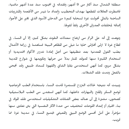
منطقة الشمال منذ أكثر من 9 أشهر، وفقدانه في الجنوب منذ عدة أشهر ماضية،
فاضطرت العائلات لقطعها بهدف التحطيب وإعداد ما تيسر من الأطعمة والمشروبات
الساخنة بالتالي تحولت غزة لسحابة كبيرة من الدخان الأسود الذي يخيم على الأجواء
إضافة لمخلفات العدوان الأخرى وفقاً لقولها.
ونوهت إلى أنه على الرغم من ارتفاع معدلات التلوث بشكل كبير، إلا أن النساء في
قطاع غزة لا تزلن تحاولن حماية ما تبقى من المظاهر البيئة فساهمنا في زراعة الأشتال
بعلب الفول المعدنية بعد تنظيفها من أجل إعادة تدوير الأكوام الحديدية أو
استخدام الكبيرة منها كموقد للنار بدلاً من حرقها وتكويمها في شوارع المدينة
بشكل مريع، كما أنهن استخدمن بقايا الشاي والقهوة كسماد طبيعي وقد نجحن
بالفعل ونمت تلك الشتلات.
وبينت أنه نتيجة لحالات النزوح المستمرة قامت النساء باستخدام العلب الزجاجية
لوضع السكر والملح والبهارات داخلها، كما أنهن استفدن من العلب البلاستيكية
كصحون، مشيرة إلى أن هناك بعض الفنانات التشكيليات استخدمن تلك المواد في
بناء الخيام أو إعداد اللوحات لتخفيف من حدة الآثار النفسية التي بتن تعانين منها
مؤخراً، على أمل تحسن الوضع البيئي والمعيشي لجميع النساء في مدينة غزة عما
قريب.