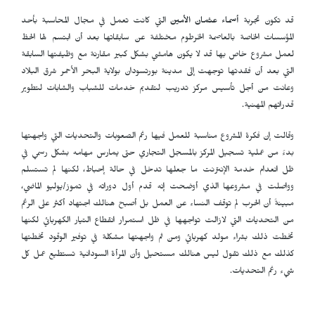
قد تكون تجربة
أسماء عثمان الأمين
التي كانت تعمل في مجال المحاسبة بأحد
المؤسسات الخاصة بالعاصمة الخرطوم مختلفة عن سابقاتها بعد أن ابتسم لها الحظ
لعمل مشروع خاص بها قد لا يكون هامشي بشكل كبير مقارنة مع وظيفتها السابقة
التي بعد أن فقدتها توجهت إلى مدينة بورتسودان بولاية البحر الأحمر شرق البلاد
وعانت من أجل تأسيس مركز تدريب لتقديم خدمات للشباب والشابات لتطوير
قدراتهم المهنية.
وقالت إن فكرة المشروع مناسبة للعمل فيها رغم الصعوبات والتحديات التي واجهتها
بدءً من عملية تسجيل المركز بالمسجل التجاري حتى يمارس مهامه بشكل رسمي في
ظل انعدام خدمة الإنترنت ما جعلها تدخل في حالة إحباط، لكنها لم تستسلم
وواصلت في مشروعها الذي أوضحت إنه قدم أول دوراته في تموز/يوليو الماضي،
مبينةً أن الحرب لم توقف النساء عن العمل بل أصبح هنالك اجتهاد أكثر على الرغم
من التحديات التي لازالت تواجهها في ظل استمرار انقطاع التيار الكهربائي لكنها
تخطت ذلك بشراء مولد كهربائي ومن ثم واجهتها مشكلة في توفير الوقود تخطتها
كذلك مع ذلك تقول ليس هنالك مستحيل وأن المرأة السودانية تستطيع عمل كل
شيء رغم التحديات.