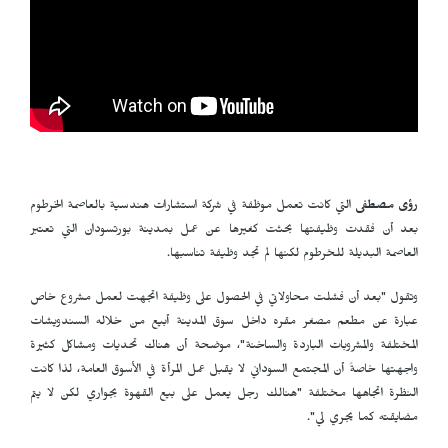
رؤى مصطفى
التي كانت تعمل موظفة في شركة استشارات هندسية بالعاصمة الخرطوم
بعد أن فقدت وظيفتها بحثت كغيرها عن عمل بمدينة بورتسودان التي تعتبر
العاصمة البديلة للخرطوم لكنها لم تجد وظيفة تناسبها.
وتقول "بعد أن فشلت محاولاتي في الحصول على وظيفة اتجهت لعمل مشروع خاص
عبارة عن مطعم مصغر مقره داخل سوق المدينة أبيع من خلاله السندويشات
المختلفة والمشروبات الباردة والساخنة"، موضحة أن هناك تحديات ومشاكل كثيرة
واجهتها خاصةً أن المجتمع السوداني لا يقبل عمل المرأة في الأسوق العامة، لذا كانت
النظرة اتجاهها مختلفة "هنالك رجل يعمل على بيع القهوة بجواري لكن لا يتم
مضايقته كما يجري لي".