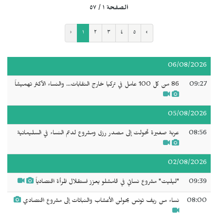
الصفحة ١ / ٥٧
‹
١
٢
٣
٤
٥
›
06/08/2026
09:27
86 من كل 100 عامل في تركيا خارج النقابات... والنساء الأكثر تهميشاً
05/08/2026
08:56
عربة صغيرة تحولت إلى مصدر رزق ومشروع لدعم النساء في السليمانية
02/08/2026
09:39
"ليليت" مشروع نسائي في قامشلو يعزز استقلال المرأة اقتصادياً
08:00
نساء من ريف تونس يحولن الأعشاب والنباتات إلى مشروع اقتصادي