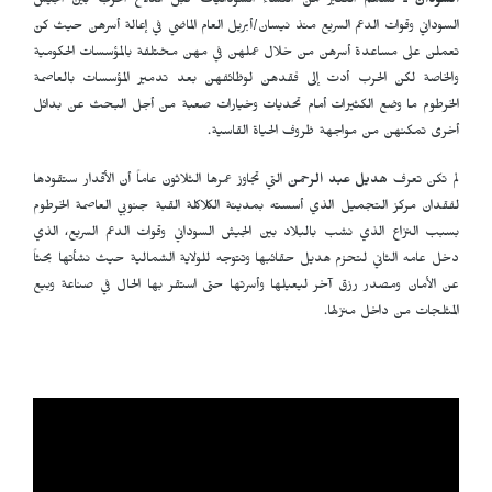
السودان
ـ تساهم الكثير من النساء السودانيات قبل اندلاع الحرب بين الجيش
السوداني وقوات الدعم السريع منذ نيسان/أبريل العام الماضي في إعالة أسرهن حيث كنّ
تعملن على مساعدة أسرهن من خلال عملهن في مهن مختلفة بالمؤسسات الحكومية
والخاصة لكن الحرب أدت إلى فقدهن لوظائفهن بعد تدمير المؤسسات بالعاصمة
الخرطوم ما وضع الكثيرات أمام تحديات وخيارات صعبة من أجل البحث عن بدائل
أخرى تمكنهن من مواجهة ظروف الحياة القاسية.
لم تكن تعرف
هديل عبد الرحمن
التي تجاوز عمرها الثلاثون عاماً أن الأقدار ستقودها
لفقدان مركز التجميل الذي أسسته بمدينة الكلاكلة القبة جنوبي العاصمة الخرطوم
بسبب النزاع الذي نشب بالبلاد بين الجيش السوداني وقوات الدعم السريع، الذي
دخل عامه الثاني لتحزم هديل حقائبها وتتوجه للولاية الشمالية حيث نشأتها بحثاً
عن الأمان ومصدر رزق آخر ليعيلها وأسرتها حتى استقر بها الحال في صناعة وبيع
المثلجات من داخل منزلها.