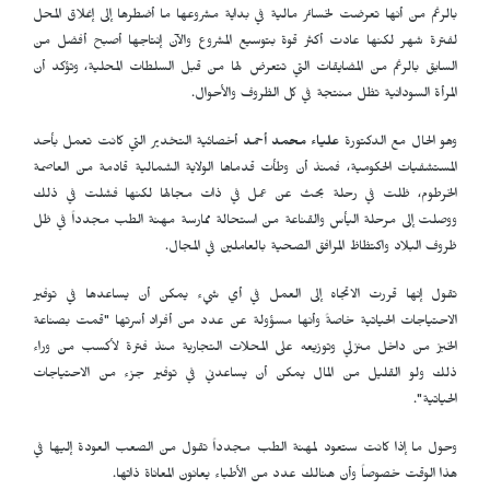
بالرغم من أنها تعرضت لخسائر مالية في بداية مشروعها ما أضطرها إلى إغلاق المحل
لفترة شهر لكنها عادت أكثر قوة بتوسيع المشروع والآن إنتاجها أصبح أفضل من
السابق بالرغم من المضايقات التي تتعرض لها من قبل السلطات المحلية، وتؤكد أن
المرأة السودانية تظل منتجة في كل الظروف والأحوال.
وهو الحال مع الدكتورة
علياء محمد أحمد
أخصائية التخدير التي كانت تعمل بأحد
المستشفيات الحكومية، فمنذ أن وطأت قدماها الولاية الشمالية قادمة من العاصمة
الخرطوم، ظلت في رحلة بحث عن عمل في ذات مجالها لكنها فشلت في ذلك
ووصلت إلى مرحلة اليأس والقناعة من استحالة ممارسة مهنة الطب مجدداً في ظل
ظروف البلاد واكتظاظ المرافق الصحية بالعاملين في المجال.
تقول إنها قررت الاتجاه إلى العمل في أي شيء يمكن أن يساعدها في توفير
الاحتياجات الحياتية خاصةً وأنها مسؤولة عن عدد من أفراد أسرتها "قمت بصناعة
الخبز من داخل منزلي وتوزيعه على المحلات التجارية منذ فترة لأكسب من وراء
ذلك ولو القليل من المال يمكن أن يساعدني في توفير جزء من الاحتياجات
الحياتية".
وحول ما إذا كانت ستعود لمهنة الطب مجدداً تقول من الصعب العودة إليها في
هذا الوقت خصوصاً وأن هنالك عدد من الأطباء يعانون المعاناة ذاتها.