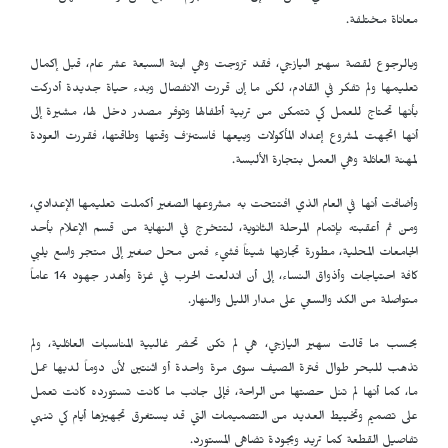
معاناة مختلفة.
وبالرجوع لقصة سهير اليازجي، فقد تزوجت وهي ابنة السبعة عشر عام، قبل إكمال
تعليمها ولم تفكر في القادم، لكن ما إن قررت الانفصال وبدء حياة جديدة أدركت
بأنها تحتاج للعمل كي تتمكن من تربية أطفالها وتوفر مصدر دخل لها، مشيرة إلى
أنها اتجهت لمشروع إعداد المأكولات وبيعها فاستنزف وقتها وطاقتها، فقررت العودة
لمهنة العائلة وهي العمل بتجارة الألبسة.
وأضافت أنها في العام الذي افتتحت به مشروعها الصغير أكملت تعليمها الإعدادي،
ومن ثم أعقبته بإتمام المرحلة الثانوية، لتتخرج في النهاية من قسم الإعلام بأحد
الجامعات المحلية، مطورة تجارتها شيئاً فشيء فمن محل صغير إلى متجر واسع يلبي
كافة احتياجات وأذواق النساء، إلى أن اندلعت الحرب في غزة وأهدر جهود 14 عاماً
متواصلة من الكد والسعي على مدار الليل والنهار.
بحسب ما قالت سهير اليازجي، هي لم تكن تحضر غالبية المناسبات العائلية، ولم
تذهب للبحر طوال فترة الصيف سوى مرة واحدة أو اثنتين لأن دوماً لديها عمل
ما، كما أنها لم تنل حصتها من الراحة، فإلى جانب ما كانت تستورده كانت تعمل
على تصميم وتخييط العديد من التصميمات التي قد يستغرق تجهيزها أيام كي تنهي
تفاصيل القطعة كما تريد وبجودة تضاهي المستورد.