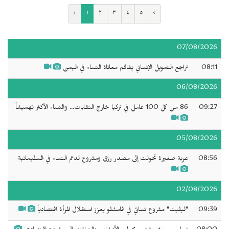
‹
١
٢
٣
٤
٥
›
07/08/2026
08:11
تراجع التمويل الإنساني يفاقم معاناة النساء في اليمن
06/08/2026
09:27
86 من كل 100 عامل في تركيا خارج النقابات... والنساء الأكثر تهميشاً
05/08/2026
08:56
عربة صغيرة تحولت إلى مصدر رزق ومشروع لدعم النساء في السليمانية
02/08/2026
09:39
"ليليت" مشروع نسائي في قامشلو يعزز استقلال المرأة اقتصادياً