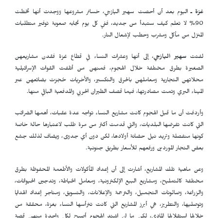
غزة ـ
اليوم بعد أن أحصت سهير اليازجي، خسائر مشروعها ووجدت أنها تخطت
90% لا تعلم كيف ستبدأ من جديد، ففي كل يوم تجابه صعوبة توفير متطلبات
المنزل من مأكل ومشرب وحطب لإشعال النار.
لفتت
سهير اليازجي
، إلى أنها وعشرات النساء في قطاع غزة فقدن مشاريعهن
الصغيرة بطرق مختلفة خلال الهجوم، فمنهن من أتلفت القوات الإسرائيلية
محلاتهن التجارية ومعاملهن بالحرق والتكسير، والأخريات حُجزت بضائعهن عبر
الميناء البري وتمت مصادرتها، فيما قصف الطيران الحربي والمدفعية الباقي منها.
وأردفت أن ما قبل الهجوم كانت مشاريع النساء تواجه عدة عقبات، أهمها الضرائب
التي كانت تفرضها البلديات، والتي قدمت أكثر من مرة طلب لاعتبارها حالة خاصة
كونها منفصلة وتريد نيل حضانة أولادها، لكن دون أي جدوى، ويضاف لذلك جشع
بعض التجار الموردين ورفعهم للأسعار بطريق جنونية.
وعن ماهية تلك المشاريع، أشارت إلى أن إعداد المأكولات والأطعمة المحفوظة بطرق
مختلفة كالتمليح، ومشاريع البيع الإلكترونية، ومعامل الخياطة، وتدجين الحيوانات،
والزراعة، وصالونات التجميل، والترجمة والإعلانات، والتسويق، ومتاجر إعداد الهدايا
وتوصليها، والتطريز، هي أبرز المشاريع التي كانت تترأسها النساء بغزة، محققة من
خلالها استقلالها المادي، لكن ما إن اشتد الهجوم أصبح لكل واحدة منهن قصة