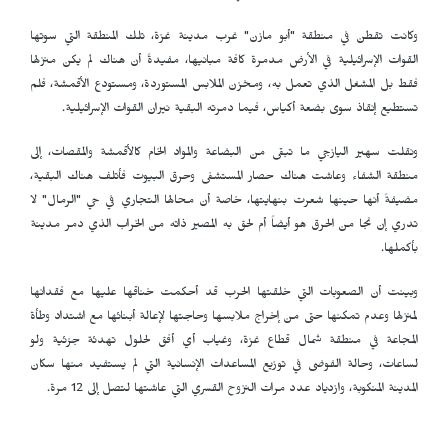
وكانت تقطن في منطقة "أبو مازن" غرب مدينة غزة، تلك المنطقة التي سوتها
القوات الإسرائيلية في الأرض مدمرة كافة مبانيها، مفيدةً أن هناك لم يكن منزلها
فقط بل المشغل الذي تعمل به، ومخزن الملابس المستوردة، ومستودع الأقمشة، فلم
تستطيع إنقاذ سوى بضعة أكياس، فيما دمرته البقية نيران القوات الإسرائيلية.
ونقلت سهير اليازجي ما تبقى من البضاعة والمواد الخام كالأقمشة والمقصات، إلى
منطقة الشفاء وعاشت هناك حصار المستشفى وحرق البيوت فأتلف هناك البقية،
مضيفةً أنها حينها شعرت بنهايتها، خاصة أن محالها التجاري في حي "الرمال" لا
تدري إن نجا من الحرق هو أيضاً أم لحق به المصير ذاته من الخراب الذي دمر مدينة
بأكملها.
وبينت أن الصعوبات التي خلقتها الحرب قد أحكمت خناقها عليها مع فقدانها
لمنزلها وعدم تمكنها حتى من إخراج ملابسها وحاجتها لإعالة أبنائها مع اشتداد وطأة
المجاعة في منطقة شمال قطاع غزة، وغياب أي أفق لحلول تهدئة جزئية ولو
لساعات، وحالة الفوضى في توزيع المساعدات الإنسانية التي لم يستفيد منها سكان
المدينة المنكوبة، وازدياد عدد مرات النزوح القسري التي عاشتها لتصل إلى 12 مرة.