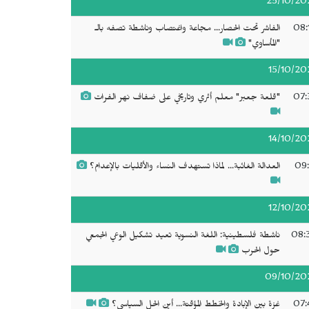
25/10/20
08:
الفاشر تحت الحصار... مجاعة واغتصاب وناشطة تصفه بالـ
"المأساوي"
15/10/20
07:
"قلعة جعبر" معلم أثري وتاريخي على ضفاف نهر الفرات
14/10/20
09:
العدالة الغائبة... لماذا تستهدف النساء والأقليات بالإعدام؟
12/10/20
08:
ناشطة فلسطينية: اللغة النسوية تعيد تشكيل الوعي الجمعي
حول الحرب
09/10/20
07:
غزة بين الإبادة والخطط المؤقتة... أين الحل السياسي؟