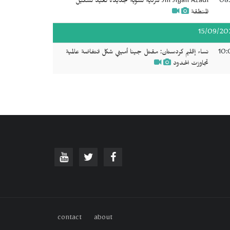
08:
Jin Jiyan Azadî سردية نسوية جديدة تعيد تشكيل
المنطقة
15/09/20
10:
نساء إقليم كردستان: مقتل جينا أميني شكل انتفاضة عالمية
تجاوزت الحدود
contact
about