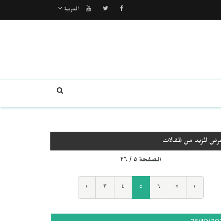
العربية
رض المزيد من المقالات
الصفحة ٥ / ٢٦
‹
٣
٤
٥
٦
٧
›