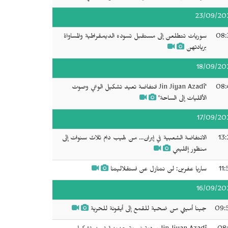
23/09/20
08:
سوريات تتطلعن إلى مستقبل تسوده الديمقراطية والمساواة
بريادتهن
18/09/20
08:
'Jin Jiyan Azadî انتفاضة تعيد تشكيل الوعي وصوت
الأقليات إلى الساحة'
17/09/20
13:
الانتفاضة الشعبية في إيران... من لهيب دام ثلاث سنوات إلى
منظور إقليمي
11
ساريا عفرين: لن نتنازل عن استقلاليتنا
16/09/20
09:
جينا أميني من ضحية للقمع إلى أيقونة للحرية