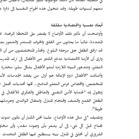
في التعبئة العامة كان دائماً موضوعاً مثيراً للجدل، الأطفال ا
معهم لسنوات طويلة. وقد تتحول هذه الجراح النفسية إلى دائرة 
أبعاد نفسية واقتصادية مقلقة
وأوضحت أن تأثير تلك الأوضاع لا يقتصر على اللحظة الراهنة. فال
المشددة، غالباً ما يعانون من القلق والخوف المستمر والشعور بعدم
قد ترافق الطفل حتى مرحلة البلوغ. ويحذّر المتخصصون من أن الت
وترى أن الأزمة الاقتصادية تدفع الكثير من الأطفال إلى ترك المدرس
التعليم، وتتدهور البيئة اللازمة لنمو الأطفال بشكل سليم، محذرة 
وأضافت "الأطفال ذوو الإعاقة هم أول من يفقد الخدمات الأسا
المتخصص، وانخفاض فرص التعليم الدامج… كلها تحديات تجعل حي
وتقول إنه "لحماية الأمن النفسي والعاطفي والفكري للأطفال ف
الطفل القمع والعنف واقتحام المنازل واعتقال الوالدين وحرمانهم
طويلاً".
وتضيف "في مثل هذه الأوضاع، علينا نحن الكبار أن نكون صوت الأ
يحتاج قبل كل شيء إلى أن يشعر بأن وجوده مقدر، وأن مخاوفه
الضروري أن نخلق في المنزل بيئة يستطيع فيها الطفل التحدث ب