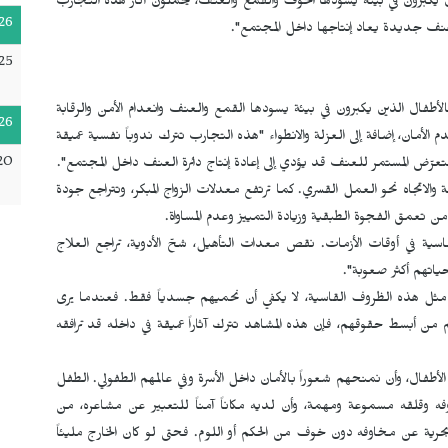
لذين يكبرون في بيئة يسودها الخوف والقمع والعنف، يحملون آثار هذه التجارب
26
عنف جديدة يعاد إنتاجها داخل المجتمع".
25
أطفال الذين يكبرون في بيئة يسودها القمع والعنف وانعدام الأمن والرقابة
26
 الأمان، إضافة إلى العزلة والانطواء "هذه التجارب تترك ندوباً نفسية عميقة
20
عرّض المستمر للعنف قد يؤدي إلى إعادة إنتاج دائرة العنف داخل المجتمع".
ة والاتجاه نحو العمل القسري. كما ترتفع معدلات الزواج المبكر، وتتراجع جودة
من تعمق الفجوة الطبقية وزيادة التمييز وعدم المساواة.
سية في أوقات الأزمات. نقص معدات التأهيل، شحّ الأدوية، تراجع العلاج
اتهم أكثر صعوبة".
ي مثل هذه الظروف القاسية، لا يكفي أن نحميهم جسدياً فقط. فعندما يرى
 من أبسط حقوقهم، فإن هذه المشاهد تترك آثاراً عميقة في داخله قد ترافقه
طفال، وأن نمنحهم شعوراً بالأمان داخل الأسرة وفي عالمهم الطفولي. الطفل
 وقلقه مسموعة ومهمة، وأن لديه مكاناً آمناً للتعبير عن مشاعره، من
حرية عن مخاوفه دون خوف من الحكم أو اللوم. فحتى لو كان الخارج مليئاً