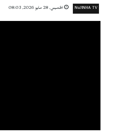
NuJINHA TV
الخميس, 28 مايو 2026, 08:03