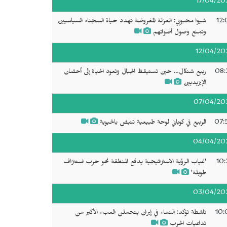
17/04/20
12:
شيوا محبوبي: العزلة المفروضة تهدد حياة السجناء السياسيين
وتمنع وصول أصواتهم
12/04/20
08:
ربيع شنكال… حين تستيقظ الجبال وتعود الحياة إلى أحضان
الإيزيديين
07/04/20
07:
الربيع في كوباني لوحة طبيعية تنبض بالحيوية
04/04/20
10:
'غياب الرؤية الاستراتيجية يدفع المنطقة نحو حرب استنزاف
طويلة'
03/04/20
10:
ناشطة تؤكد: النساء في إيران يتحملن العبء الأكبر من
تداعيات الحرب