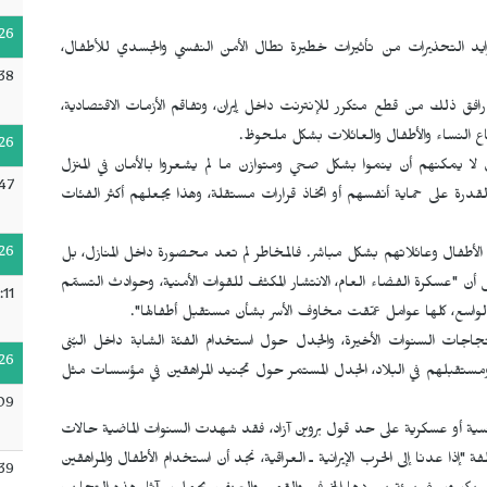
26
ايد التحذيرات من تأثيرات خطيرة تطال الأمن النفسي والجسدي للأطفال،
38
ما رافق ذلك من قطع متكرر للإنترنت داخل إيران، وتفاقم الأزمات الاقتصادية،
ع النساء والأطفال والعائلات بشكل ملحوظ.
26
ل لا يمكنهم أن ينموا بشكل صحي ومتوازن ما لم يشعروا بالأمان في المنزل
47
القدرة على حماية أنفسهم أو اتخاذ قرارات مستقلة، وهذا يجعلهم أكثر الفئات
26
لأطفال وعائلاتهم بشكل مباشر. فالمخاطر لم تعد محصورة داخل المنازل، بل
لى أن "عسكرة الفضاء العام، الانتشار المكثف للقوات الأمنية، وحوادث التسمّم
:11
الواسع، كلها عوامل عمّقت مخاوف الأسر بشأن مستقبل أطفالها".
جات السنوات الأخيرة، والجدل حول استخدام الفئة الشابة داخل البُنى
26
ستقبلهم في البلاد، الجدل المستمر حول تجنيد المراهقين في مؤسسات مثل
09
سياسية أو عسكرية على حد قول بروين آزاد، فقد شهدت السنوات الماضية حالات
ا عدنا إلى الحرب الإيرانية ـ العراقية، نجد أن استخدام الأطفال والمراهقين
39