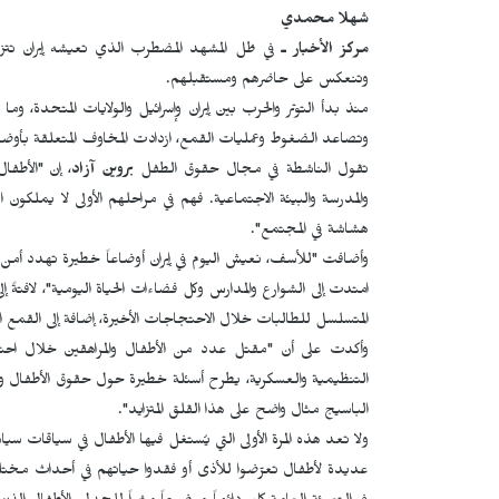
شهلا محمدي
مركز الأخبار ـ
في ظل المشهد المضطرب الذي تعيشه إيران تتز
وتنعكس على حاضرهم ومستقبلهم.
منذ بدأ التوتر والحرب بين إيران وإسرائيل والولايات المتحدة، و
وتصاعد الضغوط وعمليات القمع، ازدادت المخاوف المتعلقة بأوضا
تقول الناشطة في مجال حقوق الطفل
بروين آزاد
، إن "الأطفا
والمدرسة والبيئة الاجتماعية. فهم في مراحلهم الأولى لا يملكون 
هشاشة في المجتمع".
وأضافت "للأسف، نعيش اليوم في إيران أوضاعاً خطيرة تهدد أمن ا
امتدت إلى الشوارع والمدارس وكل فضاءات الحياة اليومية"، لافتةً إ
المتسلسل للطالبات خلال الاحتجاجات الأخيرة، إضافة إلى القمع 
وأكدت على أن "مقتل عدد من الأطفال والمراهقين خلال احتجا
التنظيمية والعسكرية، يطرح أسئلة خطيرة حول حقوق الأطفال وم
الباسيج مثال واضح على هذا القلق المتزايد".
ولا تعد هذه المرة الأولى التي يُستغل فيها الأطفال في سياقات 
عديدة لأطفال تعرّضوا للأذى أو فقدوا حياتهم في أحداث مختلفة "إذ