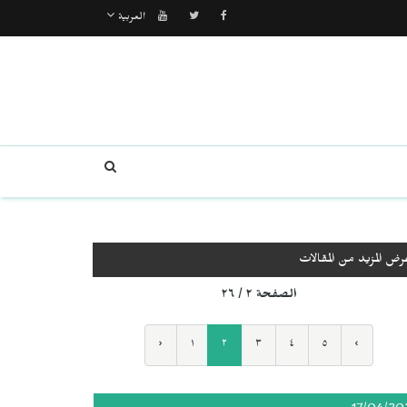
العربية
رض المزيد من المقالات
الصفحة ٢ / ٢٦
‹
١
٢
٣
٤
٥
›