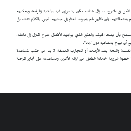
الأمن في الخارج، ما زال هناك مكان يشعرون فيه بالمحبة والراحة، ويمكنهم
انفعالاتهم، وأن نُظهر لهم وجودنا الدائم إلى جانبهم، ليس بالكلام فقط، بل
 نسمح بأن يمتد الخوف والقلق الذي يواجهه الأطفال خارج المنزل إلى داخله.
يع أن يبوح بمشاعره دون تردد".
ر نفسية واضحة بعد الأزمات أو التجارب العنيفة، لا بد من طلب المساعدة
وة ضرورية لحماية الطفل من تراكم الأضرار، ومساعدته على تجاوز المرحلة