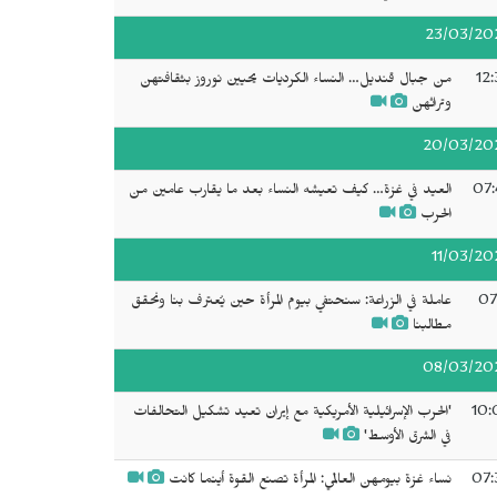
23/03/20
12:
من جبال قنديل… النساء الكرديات يحيين نوروز بثقافتهن
وتراثهن
20/03/20
07:
العيد في غزة… كيف تعيشه النساء بعد ما يقارب عامين من
الحرب
11/03/20
07
عاملة في الزراعة: سنحتفي بيوم المرأة حين يُعترف بنا ونحقق
مطالبنا
08/03/20
10:
'الحرب الإسرائيلية الأمريكية مع إيران تعيد تشكيل التحالفات
في الشرق الأوسط'
07:
نساء غزة بيومهن العالمي: المرأة تصنع القوة أينما كانت