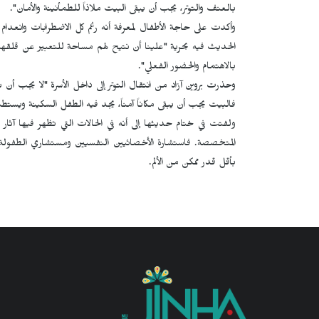
بالعنف والتوتر، يجب أن يبقى البيت ملاذاً للطمأنينة والأمان".
وأكدت على حاجة الأطفال لمعرفة أنه رغم كل الاضطرابات وانعدام 
الحديث فيه بحرية "علينا أن نتيح لهم مساحة للتعبير عن قلقهم و
بالاهتمام والحضور الفعلي".
وحذرت بروين آزاد من انتقال التوتر إلى داخل الأسرة "لا يجب أن
فالبيت يجب أن يبقى مكاناً آمناً، يجد فيه الطفل السكينة ويستط
ولفتت في ختام حديثها إلى أنه في الحالات التي تظهر فيها آثا
المتخصصة. فاستشارة الأخصائيين النفسيين ومستشاري الطفولة خط
بأقل قدر ممكن من الألم.