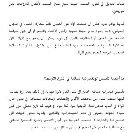
هناك تعديل في قانون الجنسية حيث سيتم منح الجنسية لأطفال المتزوجات بغير
موريتاني.
لدينا بوادر ثورة ممكن أن تعتمد أولاً على القانون ثانياً مشاركة النساء في المجال
السياسي، ثالثاً وجود بذور حركة نسوية ترفض الإقصاء والظلم أو أن تبني سياسة
تعتمد على الدين أو التقاليد، بالتالي كل شيء يمكن أن يتغير مع الإرادة التي
تمتلكها النسويات والجمعيات الموريتانية للدفاع عن الحقوق، فالثورة النسائية
اصبحت ضرورية لتغيير وضع المرأة.
ما أهمية تأسيس كونفدرالية نسائية في الشرق الأوسط؟
تأسيس فيدرالية نسائية تجمع كل نساء العالم فكرة مهمة، إن ذلك يعد ثروة نضالية
كونها ستضم نساء من مختلف الألوان والثقافات والمجالات ستساهم في تغيير حال
المرأة في العالم، فنحن نساء أفريقيا سواء كنا سود أو عرب لنا تاريخ نضالي حتى قبل
ميلاد الدولة، ونعيش في عصر الديمقراطية والقانون، ولدينا بعض الحريات التي
تسمح لنا بالمشاركة في الصحوة الدولية من أجل الانعتاق والحرية النسائية تتماشى
مع متطلبات العصر لأن التغيير يجب أن ينطلق من متطلبات العصر.