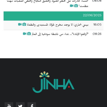
08:08
'النساء قادرات على تحطيم القيود وتحقيق النجاح وتخطي العقبات مهما
عظمت'
22/06/2025
16:05
بيسي شماري: لا يوجد مخرج لهؤلاء المستبدين والطغاة
08:26
"أوقفوا الإبادة"... نداء من ناشطة سودانية إلى العالم