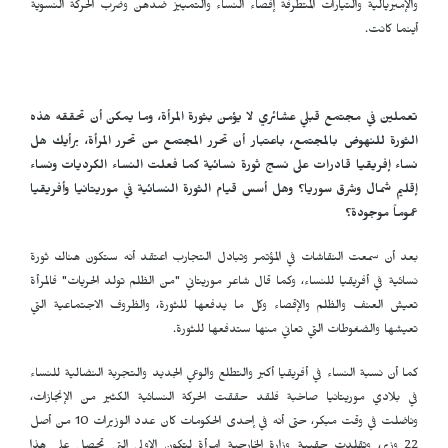
والإمبريالية والتيارات المتطرفة إقصاء النساء والتمييز ضدهن وضرب الحركة النسوية
أينما كانت.
تعملين في مجتمع قبلي عشائري لا يؤمن بثورة المرأة، وما يمكن أن تحققه هذه
الثورة للنهوض بالمجتمع، باعتبار أن تحرر المجتمع من تحرر المرأة، برأيك هل
نساء إفريقيا قادرات على نسج ثورة نسائية كما فعلت النساء الكرديات ونساء
إقليم شمال وشرق سوريا؟ وهل أسس قيام الثورة النسائية في موريتانيا وأفريقيا
عموماً موجودة؟
بعد أن سمعت النقاشات في المؤتمر وتبادل التجارب اعتقد أنه ستكون هناك ثورة
نسائية في أفريقيا للنساء، وكما قال شاعر موريتاني "من الظلم تولد الحريات" فالمرأة
تعيش العنف والظلم والإقصاء وكل ما يدفعها للثورة، والظروف الاجتماعية التي
تعيشها والضغوطات التي تعاني منها ستدفعها للثورة.
كما أن نسبة النساء في أفريقيا أكبر والتطلع والوعي الجديد والتجربة النضالية للنساء
في بلادي موريتانيا صاخبة فلقد حققت الحركة النسائية الكثير من الإنجازات،
وناضلت في وقت مبكر، حتى أنه في إحدى الحكومات كان عدد الوزيرات 10 من أصل
22 وزير، وتقلدت حقيبة وزارة الخارجية امرأة لتكون الاولى التي تحصل على هذا