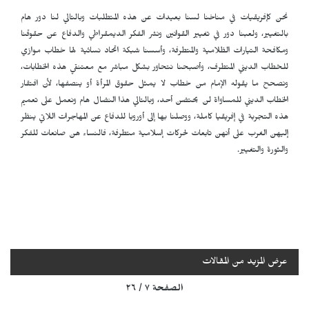
نحن كإفريقيات في مناخنا لسنا بعيدات عن هذه المتطلبات وبالتالي لنا دور هام
بالتغيير، ولعبنا دور في تغيير القوانين ونشر الفكر الديمقراطي والدفاع عن حقوقنا
ومكافحة التيارات الظلامية والمتطرفة، وأسسنا شبكة اتحاد نسائية لها خطاب موازي
للخطاب الديني المتطرف، وأصبحنا نتحاور بشكل مباشر مع معتنقي هذه الخطابات،
ونصحح ما يقوله الإمام من خطاب لا يمثل حقوق المرأة أو ينصفها، لأن افتقار
الخطاب الديني للمساواة لن يحتضن أحد، وبالتالي هذا النضال هام ونعمل على تعميم
هذه التجربة في إفريقيا كاملة، ووصلنا بها إلى أوروبا للدفاع عن المهاجرات اللاتي ينظر
إليهن الغرب على أنهن تابعات لحركات إسلامية متطرفة، فالنساء هن صانعات للفكر
والثورة والتغيير.
عرض المزيد من المقالات
الصفحة ٧ / ٢٦