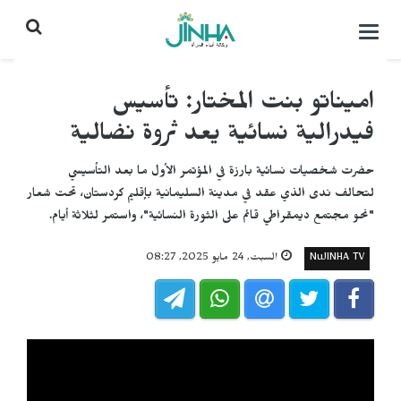
التحكم
بالقائمة
اميناتو بنت المختار: تأسيس
فيدرالية نسائية يعد ثروة نضالية
حضرت شخصيات نسائية بارزة في المؤتمر الأول ما بعد التأسيسي
لتحالف ندى الذي عقد في مدينة السليمانية بإقليم كردستان، تحت شعار
"نحو مجتمع ديمقراطي قائم على الثورة النسائية"، واستمر لثلاثة أيام.
NuJINHA TV
السبت, 24 مايو 2025, 08:27