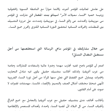
على هامش فعاليات المؤتمر أجرت وكالتنا حواراً مع الناشطة النسوية والحقوقية
ورئيسة جمعية "النساء معيلات الأسر"
اميناتو بنت المختار
التي شاركت في المؤتمر
من موريتانيا، وتحدثت عن واقع النساء في موريتانيا، وشددت على ضرورة التشبيك
بين المنظمات والحركات النسائية لتحقيق الثورة النسائية الكبرى وتحرير جميع النساء.
من خلال مشاركتك في المؤتمر ماهي الرسالة التي استخلصتها من أجل
مستقبل النضال النسائي؟
اعتبر أن المؤتمر ناجح ففيه تجارب مهمة وخبرة عالية واستفادت المشاركات وخاصة
من غرب أفريقيا، ولذلك أطالب بتشبيك حقيقي يكون فيه تبادل التجارب
والخبرات ويتناول جميع القضايا التي تعاني منها المرأة من أجل ثورة النساء الضرورية
لأنهن ضحايا مختلف أشكال العنف والتمييز والإقصاء، فالنساء مهمشات فقيرات لا
صوت لهن أمام القانون.
وأطالب تحالف ندى بتشبيك حقيقي مع غرب أفريقيا والتعامل مع جميع الشرائح
وأطياف النساء من كل البلاد لأن قضية النساء واحدة، وأهداف المستعمر والإقطاعية