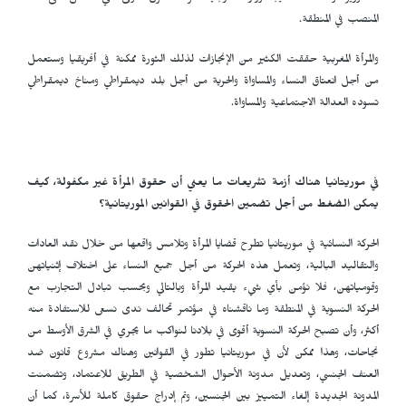
المنصب في المنطقة.
والمرأة المغربية حققت الكثير من الإنجازات لذلك الثورة ممكنة في أفريقيا وستعمل
من أجل انعتاق النساء والمساواة والحرية من أجل بلد ديمقراطي ومناخ ديمقراطي
تسوده العدالة الاجتماعية والمساواة.
في موريتانيا هناك أزمة تشريعات ما يعني أن حقوق المرأة غير مكفولة، كيف
يمكن الضغط من أجل تضمين الحقوق في القوانين الموريتانية؟
الحركة النسائية في موريتانيا تطرح قضايا المرأة وتلامس واقعها من خلال نقد العادات
والتقاليد البالية، وتعمل هذه الحركة من أجل جميع النساء على اختلاف إثنياتهن
وقومياتهن، فلا نؤمن بأي شيء يقيد المرأة وبالتالي وبحسب تبادل التجارب مع
الحركة النسوية في المنطقة وما ناقشناه في مؤتمر تحالف ندى نسعى للاستفادة منه
أكثر، وأن تصبح الحركة النسوية أقوى في بلادنا لنواكب ما يجري في الشرق الأوسط من
نجاحات، وهذا ممكن لأن في موريتانيا تطور في القوانين وهناك مشروع قانون ضد
العنف الجنسي، وتعديل مدونة الأحوال الشخصية في الطريق للاعتماد، وتضمنت
المدونة الجديدة إلغاء التمييز بين الجنسين، وتم إدراج حقوق كاملة للأسرة، كما أن