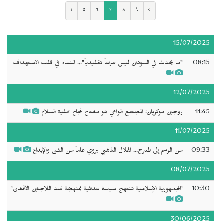
‹
٥
٦
٧
٨
٩
›
15/07/2025
08:15
"ما يحدث في السودان ليس صراعاً تقليدياً"... النساء في قلب الاستهداف
12/07/2025
11:45
روجين موكريان: المجتمع الواعي هو مفتاح نجاح عملية السلام
11/07/2025
09:33
من الرسم إلى المسرح... الهلال الذهبي يروي عاماً من الفن والإبداع
08/07/2025
10:30
'الجمهورية الإسلامية تنتهج سياسة عدائية ممنهجة ضد اللاجئين الأفغان'
30/06/2025