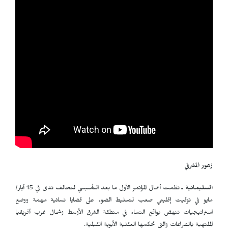
زهور المشرقي
السليمانية ـ
نظمت أعمال المؤتمر الأول ما بعد التأسيسي لتحالف ندى في 15 أيار/
مايو في توقيت إقليمي صعب لتسليط الضوء على قضايا نسائية مهمة ووضع
استراتيجيات تنهض بواقع النساء في منطقة الشرق الأوسط وشمال غرب أفريقيا
الملتهبة بالصراعات والتي تحكمها العقلية الأبوية القبلية.