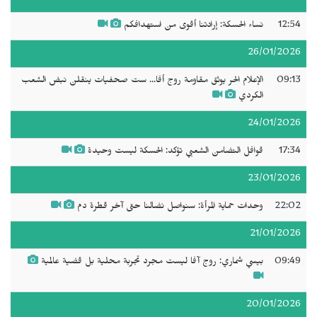
12:54
نساء الحسكة: إرادتنا أقوى من استهدافكم
26/01/2026
09:13
الإعلام الحر يوثق مقاومة روج أفا... ست صحفيات ينقلن نبض الشعب
الكردي
24/01/2026
17:34
قوافل التضامن الشعبي تؤكد: الحسكة ليست وحيدة
23/01/2026
22:02
وحدات حماية المرأة: سنواصل نضالنا حتى آخر قطرة دم
21/01/2026
09:49
بيسي شماري: روج آفا ليست مجرد تجربة محلية بل قضية عالمية
20/01/2026