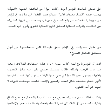
على هامش فعاليات المؤتمر أجرت وكالتنا حواراً مع الناشطة النسوية والحقوقية
ورئيسة جمعية "النساء معيلات الأسر"
اميناتو بنت المختار
التي شاركت في المؤتمر
من موريتانيا، وتحدثت عن واقع النساء في موريتانيا، وشددت على ضرورة التشبيك
بين المنظمات والحركات النسائية لتحقيق الثورة النسائية الكبرى وتحرير جميع النساء.
من خلال مشاركتك في المؤتمر ماهي الرسالة التي استخلصتها من أجل
مستقبل النضال النسائي؟
اعتبر أن المؤتمر ناجح ففيه تجارب مهمة وخبرة عالية واستفادت المشاركات وخاصة
من غرب أفريقيا، ولذلك أطالب بتشبيك حقيقي يكون فيه تبادل التجارب
والخبرات ويتناول جميع القضايا التي تعاني منها المرأة من أجل ثورة النساء الضرورية
لأنهن ضحايا مختلف أشكال العنف والتمييز والإقصاء، فالنساء مهمشات فقيرات لا
صوت لهن أمام القانون.
وأطالب تحالف ندى بتشبيك حقيقي مع غرب أفريقيا والتعامل مع جميع الشرائح
وأطياف النساء من كل البلاد لأن قضية النساء واحدة، وأهداف المستعمر والإقطاعية