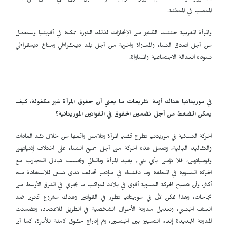
المنصب في المنطقة.
والمرأة المغربية حققت الكثير من الإنجازات لذلك الثورة ممكنة في أفريقيا وستعمل
من أجل انعتاق النساء والمساواة والحرية من أجل بلد ديمقراطي ومناخ ديمقراطي
تسوده العدالة الاجتماعية والمساواة.
في موريتانيا هناك أزمة تشريعات ما يعني أن حقوق المرأة غير مكفولة، كيف
يمكن الضغط من أجل تضمين الحقوق في القوانين الموريتانية؟
الحركة النسائية في موريتانيا تطرح قضايا المرأة وتلامس واقعها من خلال نقد العادات
والتقاليد البالية، وتعمل هذه الحركة من أجل جميع النساء على اختلاف إثنياتهن
وقومياتهن، فلا نؤمن بأي شيء يقيد المرأة وبالتالي وبحسب تبادل التجارب مع
الحركة النسوية في المنطقة وما ناقشناه في مؤتمر تحالف ندى نسعى للاستفادة منه
أكثر، وأن تصبح الحركة النسوية أقوى في بلادنا لنواكب ما يجري في الشرق الأوسط من
نجاحات، وهذا ممكن لأن في موريتانيا تطور في القوانين وهناك مشروع قانون ضد
العنف الجنسي، وتعديل مدونة الأحوال الشخصية في الطريق للاعتماد، وتضمنت
المدونة الجديدة إلغاء التمييز بين الجنسين، وتم إدراج حقوق كاملة للأسرة، كما أن