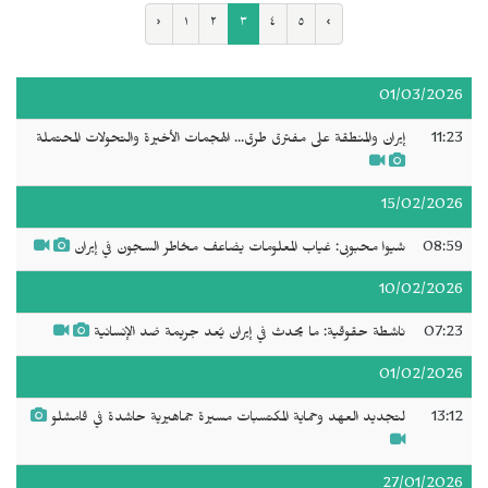
‹
١
٢
٣
٤
٥
›
01/03/2026
11:23
إيران والمنطقة على مفترق طرق... الهجمات الأخيرة والتحولات المحتملة
15/02/2026
08:59
شيوا محبوبی: غياب المعلومات يضاعف مخاطر السجون في إيران
10/02/2026
07:23
ناشطة حقوقية: ما يحدث في إيران يُعد جريمة ضد الإنسانية
01/02/2026
13:12
لتجديد العهد وحماية المكتسبات مسيرة جماهيرية حاشدة في قامشلو
27/01/2026