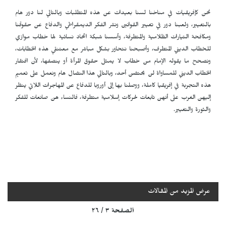
نحن كإفريقيات في مناخنا لسنا بعيدات عن هذه المتطلبات وبالتالي لنا دور هام
بالتغيير، ولعبنا دور في تغيير القوانين ونشر الفكر الديمقراطي والدفاع عن حقوقنا
ومكافحة التيارات الظلامية والمتطرفة، وأسسنا شبكة اتحاد نسائية لها خطاب موازي
للخطاب الديني المتطرف، وأصبحنا نتحاور بشكل مباشر مع معتنقي هذه الخطابات،
ونصحح ما يقوله الإمام من خطاب لا يمثل حقوق المرأة أو ينصفها، لأن افتقار
الخطاب الديني للمساواة لن يحتضن أحد، وبالتالي هذا النضال هام ونعمل على تعميم
هذه التجربة في إفريقيا كاملة، ووصلنا بها إلى أوروبا للدفاع عن المهاجرات اللاتي ينظر
إليهن الغرب على أنهن تابعات لحركات إسلامية متطرفة، فالنساء هن صانعات للفكر
والثورة والتغيير.
عرض المزيد من المقالات
الصفحة ٣ / ٢٦