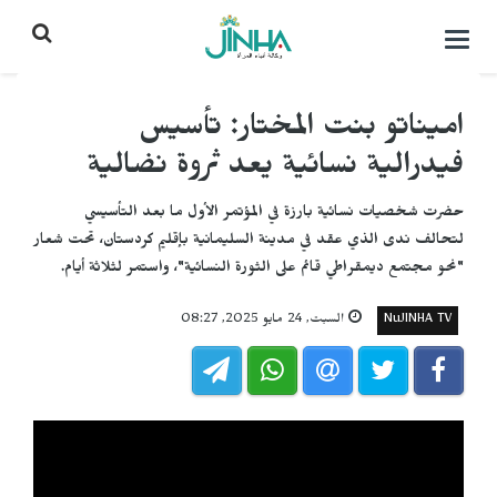
التحكم
بالقائمة
اميناتو بنت المختار: تأسيس
فيدرالية نسائية يعد ثروة نضالية
حضرت شخصيات نسائية بارزة في المؤتمر الأول ما بعد التأسيسي
لتحالف ندى الذي عقد في مدينة السليمانية بإقليم كردستان، تحت شعار
"نحو مجتمع ديمقراطي قائم على الثورة النسائية"، واستمر لثلاثة أيام.
NuJINHA TV
السبت, 24 مايو 2025, 08:27