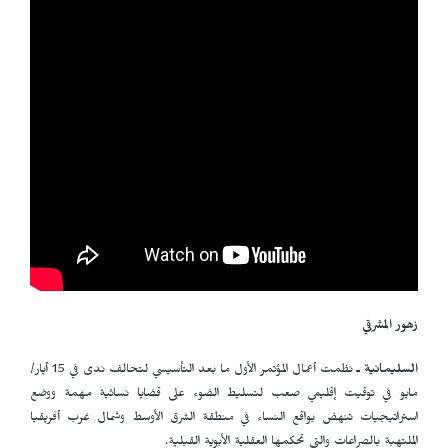
زهور المشرقي
السليمانية ـ
نظمت أعمال المؤتمر الأول ما بعد التأسيسي لتحالف ندى في 15 أيار/
مايو في توقيت إقليمي صعب لتسليط الضوء على قضايا نسائية مهمة ووضع
استراتيجيات تنهض بواقع النساء في منطقة الشرق الأوسط وشمال غرب أفريقيا
الملتهبة بالصراعات والتي تحكمها العقلية الأبوية القبلية.