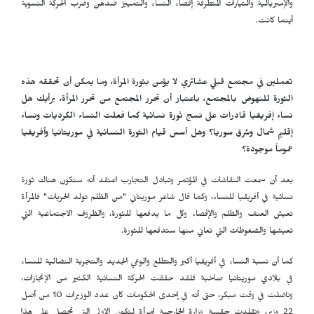
والإمبريالية والتيارات المتطرفة إقصاء النساء والتمييز ضدهن وضرب الحركة النسوية
أينما كانت.
تعملين في مجتمع قبلي عشائري لا يؤمن بثورة المرأة، وما يمكن أن تحققه هذه
الثورة للنهوض بالمجتمع، باعتبار أن تحرر المجتمع من تحرر المرأة، برأيك هل
نساء إفريقيا قادرات على نسج ثورة نسائية كما فعلت النساء الكرديات ونساء
إقليم شمال وشرق سوريا؟ وهل أسس قيام الثورة النسائية في موريتانيا وأفريقيا
عموماً موجودة؟
بعد أن سمعت النقاشات في المؤتمر وتبادل التجارب اعتقد أنه ستكون هناك ثورة
نسائية في أفريقيا للنساء، وكما قال شاعر موريتاني "من الظلم تولد الحريات" فالمرأة
تعيش العنف والظلم والإقصاء وكل ما يدفعها للثورة، والظروف الاجتماعية التي
تعيشها والضغوطات التي تعاني منها ستدفعها للثورة.
كما أن نسبة النساء في أفريقيا أكبر والتطلع والوعي الجديد والتجربة النضالية للنساء
في بلادي موريتانيا صاخبة فلقد حققت الحركة النسائية الكثير من الإنجازات،
وناضلت في وقت مبكر، حتى أنه في إحدى الحكومات كان عدد الوزيرات 10 من أصل
22 وزير، وتقلدت حقيبة وزارة الخارجية امرأة لتكون الاولى التي تحصل على هذا