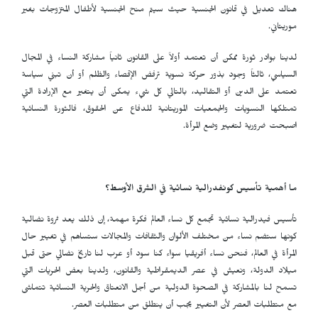
هناك تعديل في قانون الجنسية حيث سيتم منح الجنسية لأطفال المتزوجات بغير
موريتاني.
لدينا بوادر ثورة ممكن أن تعتمد أولاً على القانون ثانياً مشاركة النساء في المجال
السياسي، ثالثاً وجود بذور حركة نسوية ترفض الإقصاء والظلم أو أن تبني سياسة
تعتمد على الدين أو التقاليد، بالتالي كل شيء يمكن أن يتغير مع الإرادة التي
تمتلكها النسويات والجمعيات الموريتانية للدفاع عن الحقوق، فالثورة النسائية
اصبحت ضرورية لتغيير وضع المرأة.
ما أهمية تأسيس كونفدرالية نسائية في الشرق الأوسط؟
تأسيس فيدرالية نسائية تجمع كل نساء العالم فكرة مهمة، إن ذلك يعد ثروة نضالية
كونها ستضم نساء من مختلف الألوان والثقافات والمجالات ستساهم في تغيير حال
المرأة في العالم، فنحن نساء أفريقيا سواء كنا سود أو عرب لنا تاريخ نضالي حتى قبل
ميلاد الدولة، ونعيش في عصر الديمقراطية والقانون، ولدينا بعض الحريات التي
تسمح لنا بالمشاركة في الصحوة الدولية من أجل الانعتاق والحرية النسائية تتماشى
مع متطلبات العصر لأن التغيير يجب أن ينطلق من متطلبات العصر.