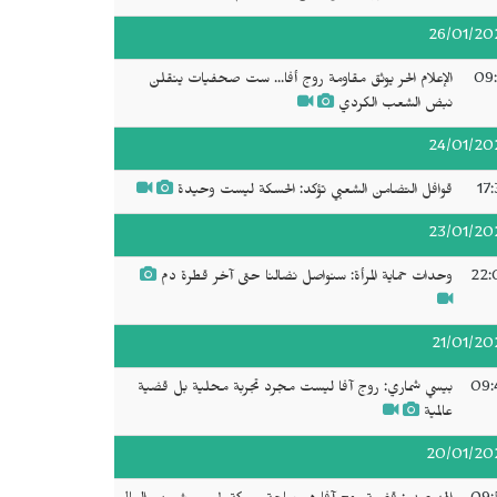
26/01/20
09:
الإعلام الحر يوثق مقاومة روج أفا... ست صحفيات ينقلن
نبض الشعب الكردي
24/01/20
17
قوافل التضامن الشعبي تؤكد: الحسكة ليست وحيدة
23/01/20
22:
وحدات حماية المرأة: سنواصل نضالنا حتى آخر قطرة دم
21/01/20
09:
بيسي شماري: روج آفا ليست مجرد تجربة محلية بل قضية
عالمية
20/01/20