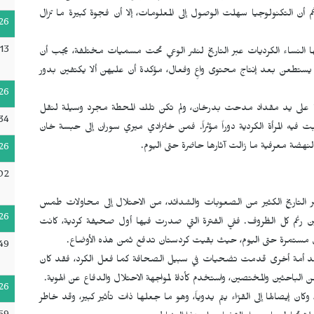
 أن التكنولوجيا سهلت الوصول إلى المعلومات، إلا أن فجوة كبيرة ما تزال
26
13
تها النساء الكرديات عبر التاريخ لنشر الوعي تحت مسميات مختلفة، يجب أن
لم يستطعن بعد إنتاج محتوى واعٍ وفعال، مؤكدة أن عليهن ألا يكتفين بدور
26
فة الكردية في 22 نيسان/أبريل 1898 في القاهرة على يد مقداد مدحت بدرخان، ولم تكن تلك المحطة مجرد وسيلة لنقل
:34
فيه المرأة الكردية دوراً مؤثراً. فمن خانزادي ميري سوران إلى حبسة خان
لنهضة معرفية ما زالت آثارها حاضرة حتى اليوم.
26
02
التاريخ الكثير من الصعوبات والشدائد، من الاحتلال إلى محاولات طمس
26
ين رغم كل الظروف. ففي الفترة التي صدرت فيها أول صحيفة كردية، كانت
ال مستمرة حتى اليوم، حيث بقيت كردستان تدفع ثمن هذه الأوضاع.
49
توجد أمة أخرى قدمت تضحيات في سبيل الصحافة كما فعل الكرد، فقد كان
 من الباحثين والمختصين، واستخدم كأداة لمواجهة الاحتلال والدفاع عن الهوية.
26
إيصالها إلى القرّاء يتم يدوياً، وهو ما جعلها ذات تأثير كبير، وقد خاطر