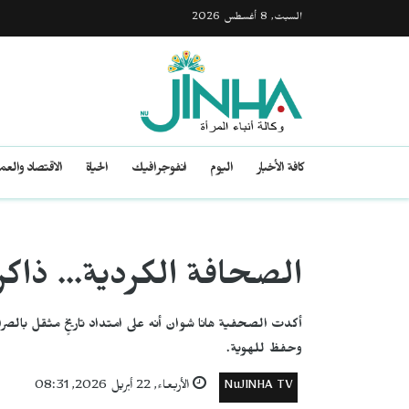
السبت, 8 أغسطس 2026
كافة الأخبار
اليوم
انفوجرافيك
الحياة
الاقتصاد والع
الصحافة الكردية… ذاك
أكدت الصحفية هانا شوان أنه على امتداد تاريخٍ مثقل بال
وحفظ للهوية.
NuJINHA TV
الأربعاء, 22 أبريل 2026, 08:31