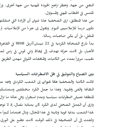
التقني من جهة، وخطر تراجع الجودة المهنية من جهة أخرى. ورغم
تُلمس في الخطاب المهني والمسؤول.
من هذا المنطلق، ترى الصحفية هانا شوان أن الإرادة التي امتلك
تكون درساً للإعلاميين اليوم. وتقول إن جزءاً من الإعلاميات 
المتلقي، بل أن يكن صاحبات رسالة.
بدأ تاريخ الصحا
الأخبار، بل كانت حركة تهدف إلى إيقاظ وعي قومي في زمن لعبت 
نقيب، مروراً بعدد من الكاتبات والمثقفات اللواتي مهدن الطريق 
بين الضياع والتوثيق في ظل الاضطرابات السياسية
قالت الكاتبة والصحفية
هانا شوان
إن الشعب الكردي واجه عبر 
الثقافة والفن والهوية. وهذا ما جعل الكرد مختلفين ومتماسك
المنطقة تعيش اضطرابات سياسية وعدم استقرار، وهي حالة ما تز
وترى أن العمل الصحفي لدى الكرد كان بمثابة نضال، إذ لا 
لهذا الشعب بداية قوية وثابتة في هذا المجال، ونال اهتماماً كبيراً
ولفتت إلى أن الصحيفة في ذلك الوقت كانت تطبع على الورق، وكان 