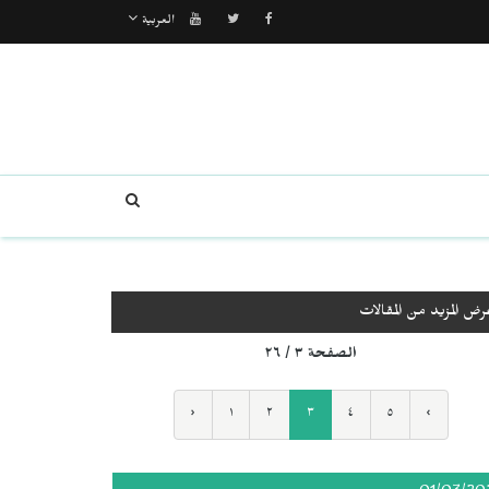
العربية
رض المزيد من المقالات
الصفحة ٣ / ٢٦
‹
١
٢
٣
٤
٥
›