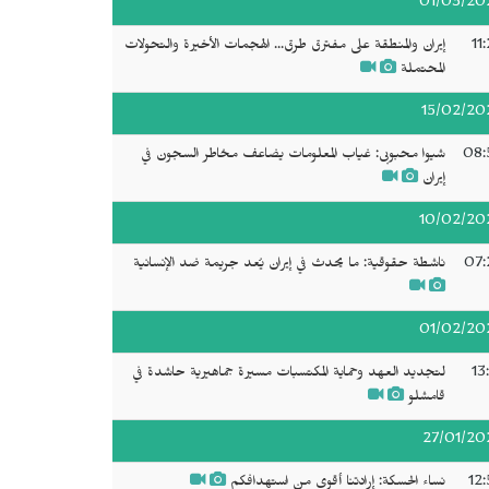
01/03/20
11
إيران والمنطقة على مفترق طرق... الهجمات الأخيرة والتحولات
المحتملة
15/02/20
08:
شيوا محبوبی: غياب المعلومات يضاعف مخاطر السجون في
إيران
10/02/20
07:
ناشطة حقوقية: ما يحدث في إيران يُعد جريمة ضد الإنسانية
01/02/20
13
لتجديد العهد وحماية المكتسبات مسيرة جماهيرية حاشدة في
قامشلو
27/01/20
12:
نساء الحسكة: إرادتنا أقوى من استهدافكم