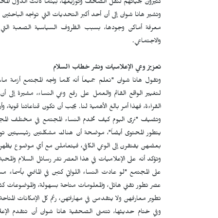
كثيرون بحياتهم لنقل الصحف وتوزيعها، بينما كانت الدول المحتل
وتشير هانا شوان إلى أن أحد أكبر التحديات التي تواجه الباحثين
معرفة أماكن وجودها، بسبب الظروف السياسية الصعبة التي م
والاجتماعي.
تعزيز وعي الإعلاميات ونشر خطاب السلام
وتقول هانا شوان "نعلم جميعاً أنه كلما واجه المجتمع أزمة ما
لتغيير الواقع القائم والعمل على رفع وعي النساء، مشيرة إلى 
القراءة، فهذا أمر بالغ الأهمية لنا. يجب أن تكون قناعاتنا قوية، و
وتضيف "نرى اليوم كيف تخدم النساء المجتمع في مختلف المجا
يتطور المحتوى أيضاً"، موضحة أن هناك مشكلتين رئيسيتين تواجهان
بعضهن يفتقرن إلى الوعي الكافي، فيتعاملن مع أي موضوع يظهر أ
وتؤكد أنه على الإعلاميات في هذا العصر نشر رسائل السلام والمحبة،
على المجتمع "لو عادت النساء اللواتي كتبن في الماضي بأسماء م
عصر تطور تقني هائل، والمعلومات متاحة بسهولة، والموضوعات ك
تطوير معارفهن ولا يتقدمن في مهاراتهن، رغم كل الإمكانات المتاحة"
وفي ختام حديثها، تتمنى الصحفية هانا شوان أن تتقدم الإعل