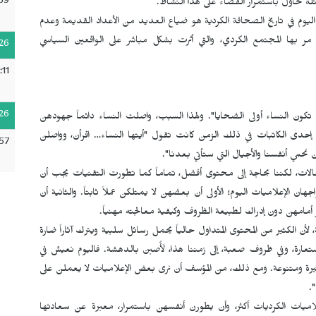
59
ة تحاول باستمرار القضاء على هذا النشاط.
 اليوم في تاريخ الصحافة الكردية هو ضياع العديد من الأعداد القديمة وعدم
ر بها المجتمع الكردي، والتي أثرت بشكل مباشر على الواقعين السياسي
26
:11
26
، تكون النساء أولى الضحايا". ولهذا السبب، واصلت النساء دائماً جهودهن
أن إحدى الكاتبات في ذلك الزمن كانت تقول "أيتها النساء… اقرأن، وواصلن
:57
أن نحمي أنفسنا والأجيال التي ستأتي بعدنا".
لات، لكننا بحاجة إلى محتوى أفضل، تماماً كما تطورت التقنيات يجب أن
 الإعلاميات اليوم؛ الأولى أن بعضهن لا يمتلكن عملاً ثابتاً. والثانية أن
مامهن دون إدراك لطبيعة الظروف وكيفية معالجته مهنياً.
 لأن الكثير من المحتوى المتداول حالياً يحمل رسائل سلبية ويترك آثاراً ضارة
ستعارة، وفي ظروف صعبة، إلى زمننا هذا، لَأُصبن بالدهشة. فاليوم نعيش في
ثيرة ومتنوعة. ومع ذلك، من المؤسف أن نرى بعض الإعلاميات لا يعملن على
.
اميات الكرديات أكثر، وأن يطورن أنفسهن باستمرار، معبرة عن سعادتها