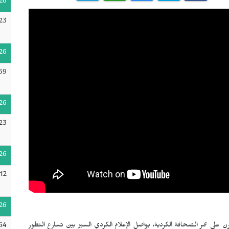
26
:23
26
59
26
23
26
:12
26
ن على عمر الصحافة الكردية، يواصل الإعلام الكردي السير بين تسارع التطور
54