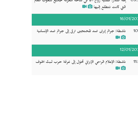
09:
إلهه صدر: قضية روج آفا هي ساحة معركة لجميع شعوب العالم
التي كانت تتطلع إليها
16/01/20
10
ناشطة: جرائم إيران ضد المحتجين ترقى إلى جرائم ضد الإنسانية
12/01/20
11
ناشطة: الإعلام الرسمي الإيراني تحوّل إلى غرفة حرب لبثّ الخوف