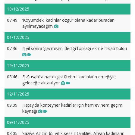
10/12/2025
07:49
‘Köyümdeki kadınlar özgür olana kadar buradan
ayrılmayacağım’
01/12/2025
07:36
4 yıl sonra ‘geçmişim’ dediği toprağı ekme fırsatı buldu
19/11/2025
08:46
El-Susah’ta nar ekşisi üretimi kadınların emeğiyle
geleceğe aktarılıyor
12/11/2025
09:09
Hatay’da konteyner kadınlar için hem ev hem geçim
kaynağı
09/11/2025
08:05
Şaziye Aziz’in 65 yıllık sessiz tanıklığı: Afgan kadınların