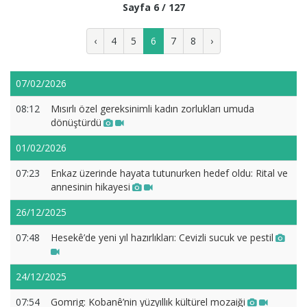
Sayfa 6 / 127
‹
4
5
6
7
8
›
07/02/2026
08:12
Mısırlı özel gereksinimli kadın zorlukları umuda
dönüştürdü
01/02/2026
07:23
Enkaz üzerinde hayata tutunurken hedef oldu: Rital ve
annesinin hikayesi
26/12/2025
07:48
Hesekê’de yeni yıl hazırlıkları: Cevizli sucuk ve pestil
24/12/2025
07:54
Gomrig: Kobanê’nin yüzyıllık kültürel mozaiği